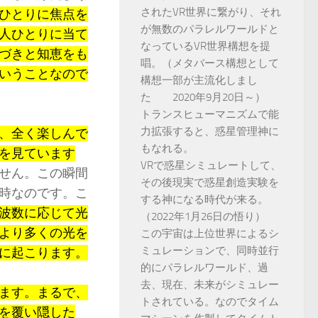
されたVR世界に繋がり、それ
ひとりに焦点を
が無数のパラレルワールドと
人ひとりに当て
なっているVR世界構想を提
づきと知恵をも
唱。（メタバース構想として
いうことなので
構想一部が主流化しまし
た 2020年9月20日～）
トランスヒューマニズムで能
力拡張すると、惑星管理神に
、全く楽しんで
もなれる。
を見ています
VRで惑星シミュレートして、
せん。この瞬間
その後現実で惑星創造実験を
時なのです。こ
する神になる時代が来る。
波数に応じて光
（2022年1月26日の悟り）
より多くの光を
この宇宙は上位世界によるシ
ミュレーションで、同時並行
に起こります。
的にパラレルワールド、過
去、現在、未来がシミュレー
ます。まるで、
トされている。なのでタイム
を覆い隠した