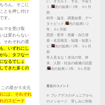
い、オカルト、予言、宇宙１
ちろん、そこに
１
(
光の如来
) /
2年、 6ヶ月
ことを押し付け
前
です。
科学・論文、調査結果、デー
タトピック
(
光の如来
) /
2
ルマを受け取
年、 6ヶ月前
いは変わらない
思想・哲学・啓蒙・自己啓
発・名言格言・知識・知恵ト
、それぞれの選
ピ
(
光の如来
) /
2年、 6ヶ月
も、いずれにし
前
がら、タフな一
常人見るな！末法の世、終
になるでしょ
末、人類・社会の破滅の話題
してきた多くの
(
光の如来
) /
2年、 6ヶ月前
最近のコメント
、この星が５次元
在には、それぞれ
プレアデスのチュニアから
れのスピード
のメッセージ 苦しみに対処