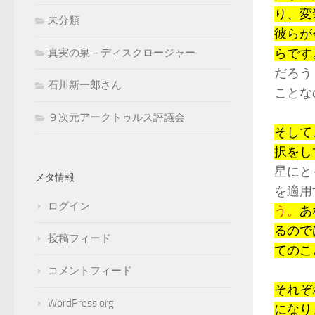
り、変
未分類
彼らが
らです
真実の泉－ディスクロージャー
だろう
石川新一郎さん
ことな
９次元アークトゥルス評議会
そして
択をし
星にと
メタ情報
を適用
ログイン
う。
あ
るので
投稿フィード
てのこ
コメントフィード
それぞ
WordPress.org
になり