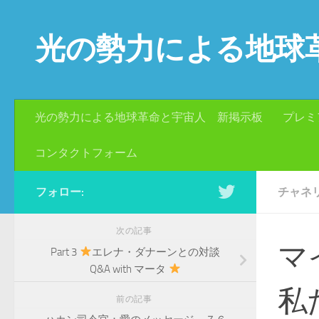
コンテンツへスキップ
光の勢力による地球
光の勢力による地球革命と宇宙人 新掲示板
プレミ
コンタクトフォーム
フォロー:
チャネ
次の記事
マ
Part 3
エレナ・ダナーンとの対談
Q&A with マータ
私
前の記事