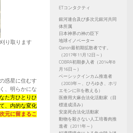
ETコンタクティ
銀河連合及び多次元銀河共同
体所属
日本神界の神の臣下
地球イノベーター
を刈り取ります
Qanon最初期拡散者です。
（2017年11月12日～）
COBRA初期参入者（2014年8
月16日～）
ベーシックインカム推進者
の惑星に住むす
（2003年～、ひろゆき、ホリ
く、明らかにな
エモンにBIを教える）
なた方ひとりひ
医療用大麻合法化活動家（目
標達成済み）
て、内的な変化
安楽死合法化活動家
次元に留まるこ
動物を殺さない人工培養肉推
進者（2011年～）