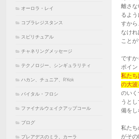
離さな
オーロラ・レイ
るよう
コブラレジスタンス
すから
なけれ
スピリチュアル
ことが
チャネリングメッセージ
ですか
テクノロジー、シンギュラリティ
ポイン
私たち
ハカン、チュニア、R'Kok
の大波
のいく
バイタル・フロシ
うとし
ファイナルウェイクアップコール
備をし
ブログ
私たち
がその
プレアデスのミラ、カーラ