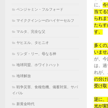
に、
今
ベンジャミン・フルフォード
当てる
られま
マイククインシーのハイヤーセルフ
たらす
す。
マルタ、完全な父
ヤヒエル、タヒニオ
多くの
いませ
リンダ・リー、母なる神
が、今
地球同盟、ホワイトハット
は、過
れが、
地球解放
の分け
受け取
戦争災害、食糧危機、備蓄対策、サバ
イバル
逆に、
新黄金時代
光が実