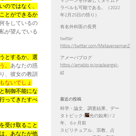
マシーンを作製してタイムト
いのではなく、
ラベルも可能である。（2022
ことができるか
年2月25日の悟り）
何をしているの
有名外科医の長男
私が望んでいる
twitter
https://twitter.com/MetaversemanZ
うとするか、選
アメーバブログ
う。
あなたの惑
https://ameblo.jp/oracleangel-
et
り、彼女の教訓
もないでしょ
と制御不能にな
行ってきたすべ
最近の投稿
科学・論文、調査結果、デー
タトピック
(
光の如来
) /
2
年、 6ヶ月前
を受け取ること
スピリチュアル、宗教、占
は、あなたが他