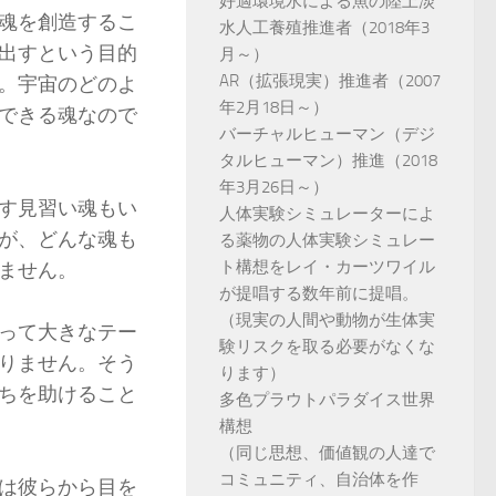
好適環境水による魚の陸上淡
魂を創造するこ
水人工養殖推進者（2018年3
出すという目的
月～）
AR（拡張現実）推進者（2007
。宇宙のどのよ
年2月18日～）
できる魂なので
バーチャルヒューマン（デジ
タルヒューマン）推進（2018
年3月26日～）
す見習い魂もい
人体実験シミュレーターによ
が、どんな魂も
る薬物の人体実験シミュレー
ト構想をレイ・カーツワイル
ません。
が提唱する数年前に提唱。
（現実の人間や動物が生体実
って大きなテー
験リスクを取る必要がなくな
りません。そう
ります）
ちを助けること
多色プラウトパラダイス世界
構想
（同じ思想、価値観の人達で
コミュニティ、自治体を作
は彼らから目を