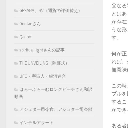
父なる
GESARA、RV（通貨の評価替え）
とはあ
が存在
Goritanさん
うな形
Qanon
す。
spiritual-lightさんの記事
何が正
れば、
THE UNVEILING（除幕式）
無意味
UFO・宇宙人・銀河連合
この時
はろーふろーむロングビーチさん和訳
ブルを
動画
するこ
ができ
アシュター司令官、アシュター司令部
インテルアラート
ある者