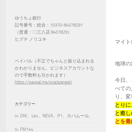
ゆうちょ銀行
記号番号：総合：10370-84078291
（普通：〇三八店 8407829）
ヒグチ ノリユキ
マイト
ペイパル（不正でちゃんと振り込まれる
地球の
かわかりません、ビジネスアカウントな
ので手数料も引かれます）
今日、
https://paypal.me/oracleangel/
べての
り、変
カテゴリー
とりに
と癒し
DNI、Lev、NEVA、P1、カバムール,
とを最
FM144