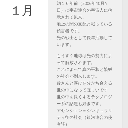
約１６年前（2006年10月4
 １月
日）に宇宙連合の宇宙人に啓
示されて以来、
地上の闇の支配と戦っている
預言者です。
光の戦士として長年活動して
います。
もうすぐ地球は光の勢力によ
って解放されます。
これによって真の平和と繁栄
の社会が到来します。
皆さんと喜びを分かち合える
世の中になってほしいです
世の中を良くするテクノロジ
ー系の話題も好きです。
アセンション＝シンギュラリ
ティ後の社会（銀河連合の使
者談）