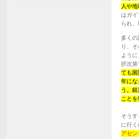
人や地
はガイ
られ、
多くの
り、そ
ように
択次第
ても困
年にな
う。銀
ことを
そうす
に行く
アセン