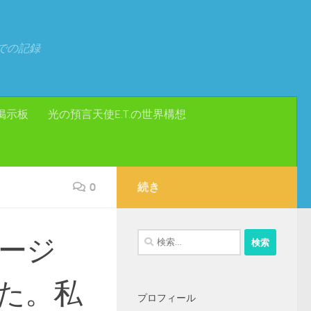
での記録
掲示板
光の預言天使E.T.の世界構想
0
続き
検
セージ
索:
た。私
プロフィール