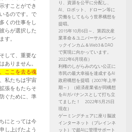
り、資源を公平に分配し、
示すことができ
AI、ロボット、ドローン等に
いるのです。で
労働をしてもらう世界構想を
多くの仕事をし
提唱。
彼らが選択した
2015年10月6日～、第四次産
業革命＆ユニバーサルベーシ
ます。
ックインカム＆Web3＆DAO
で実現に向かっています。
そして、重要な
2022年6月現在）
はありません。
利権のしがらみのない公正に
、ここを去る魂
市民の最大幸福を達成するAI
、私たちは宇宙
政府構想を提唱（2007年上半
期～）（経済産業省が同構想
拡張をもたらそ
をAIガバナンスとして打ち立
防ぐために、準
てました！ 2022年5月25日
現在）
ゲーミングチェアに座り脳波
ちにとっては今
インターネット（ブレインネ
申し上げたよう
ット）で超AIに管理サポート