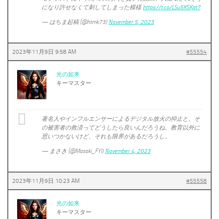
になり許せなくて刺してしまった模様
https://t.co/LSu5KSKpt7
— はちま起稿 (@htmk73)
November 5, 2023
2023年11月9日 9:58 AM
#55554
光の如来
キーマスター
著名人やインフルエンサーによるデジタル放火の抑止と、そ
の被害者の救済ってどうしたら良いんだろうね。教育以外に
思いつかないけど、それも限界があるだろうし。
— まさき (@Masaki_FYI)
November 4, 2023
2023年11月9日 10:23 AM
#55558
光の如来
キーマスター