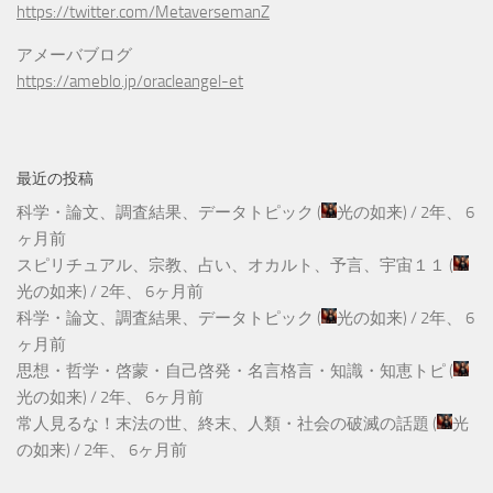
https://twitter.com/MetaversemanZ
アメーバブログ
https://ameblo.jp/oracleangel-et
最近の投稿
科学・論文、調査結果、データトピック
(
光の如来
) /
2年、 6
ヶ月前
スピリチュアル、宗教、占い、オカルト、予言、宇宙１１
(
光の如来
) /
2年、 6ヶ月前
科学・論文、調査結果、データトピック
(
光の如来
) /
2年、 6
ヶ月前
思想・哲学・啓蒙・自己啓発・名言格言・知識・知恵トピ
(
光の如来
) /
2年、 6ヶ月前
常人見るな！末法の世、終末、人類・社会の破滅の話題
(
光
の如来
) /
2年、 6ヶ月前