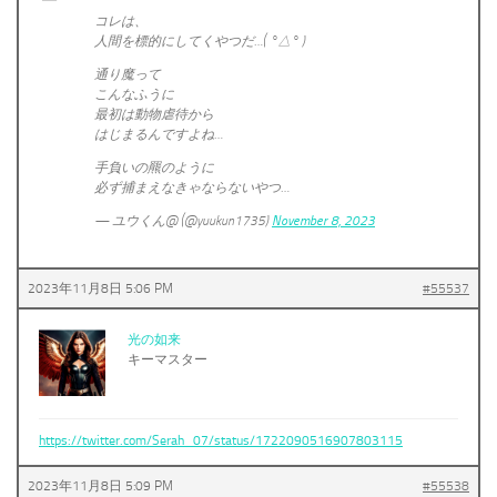
コレは、
人間を標的にしてくやつだ…( °△° )
通り魔って
こんなふうに
最初は動物虐待から
はじまるんですよね…
手負いの羆のように
必ず捕まえなきゃならないやつ…
— ユウくん@ (@yuukun1735)
November 8, 2023
2023年11月8日 5:06 PM
#55537
光の如来
キーマスター
https://twitter.com/Serah_07/status/1722090516907803115
2023年11月8日 5:09 PM
#55538