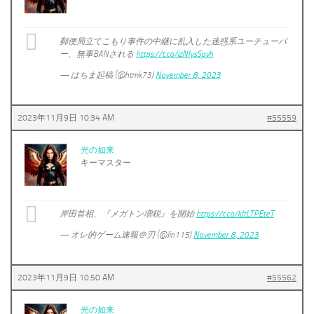
郵便局立てこもり事件の中継に乱入した迷惑系ユーチューバ
ー、無事BANされる
https://t.co/izNIysSpvh
— はちま起稿 (@htmk73)
November 8, 2023
2023年11月9日 10:34 AM
#55559
光の如来
キーマスター
岸田首相、『メガトン増税』を開始
https://t.co/kJtLTPEteT
— オレ的ゲーム速報＠刃 (@Jin115)
November 8, 2023
2023年11月9日 10:50 AM
#55562
光の如来