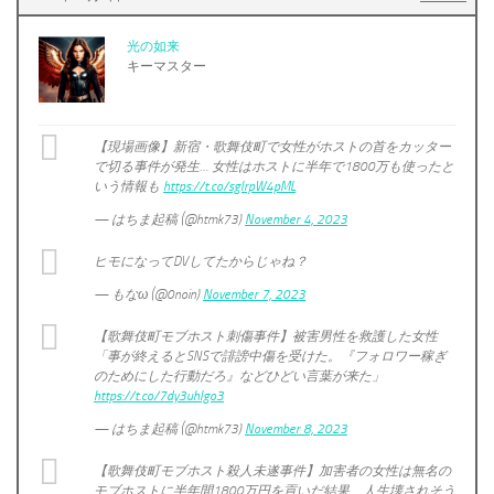
光の如来
キーマスター
【現場画像】新宿・歌舞伎町で女性がホストの首をカッター
で切る事件が発生… 女性はホストに半年で1800万も使ったと
いう情報も
https://t.co/sglrpW4pML
— はちま起稿 (@htmk73)
November 4, 2023
ヒモになってDVしてたからじゃね？
— もなω (@0noin)
November 7, 2023
【歌舞伎町モブホスト刺傷事件】被害男性を救護した女性
「事が終えるとSNSで誹謗中傷を受けた。『フォロワー稼ぎ
のためにした行動だろ』などひどい言葉が来た」
https://t.co/7dy3uhIgo3
— はちま起稿 (@htmk73)
November 8, 2023
【歌舞伎町モブホスト殺人未遂事件】加害者の女性は無名の
モブホストに半年間1800万円を貢いだ結果、人生壊されそう