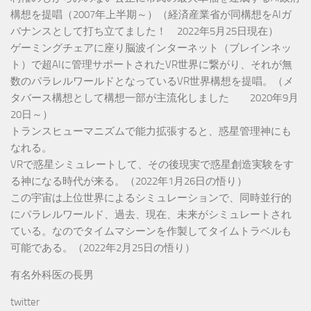
構想を提唱（2007年上半期～）（経済産業省が同構想をAIガ
バナンスとして打ち立てました！ 2022年5月25日現在）
ゲーミングチェアに座り脳波インターネット（ブレインネッ
ト）で超AIに管理サポートされたVR世界に繋がり、それが無
数のパラレルワールドとなっているVR世界構想を提唱。（メ
タバース構想として構想一部が主流化しました 2020年9月
20日～）
トランスヒューマニズムで能力拡張すると、惑星管理神にも
なれる。
VRで惑星シミュレートして、その後現実で惑星創造実験をす
る神になる時代が来る。（2022年1月26日の悟り）
この宇宙は上位世界によるシミュレーションで、同時並行的
にパラレルワールド、過去、現在、未来がシミュレートされ
ている。なのでタイムマシーンを作製してタイムトラベルも
可能である。（2022年2月25日の悟り）
有名外科医の長男
twitter