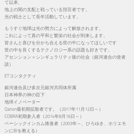
て以来、
地上の闇の支配と戦っている預言者です。
光の戦士として長年活動しています。
もうすぐ地球は光の勢力によって解放されます。
これによって真の平和と繁栄の社会が到来します。
皆さんと喜びを分かち合える世の中になってほしいです
世の中を良くするテクノロジー系の話題も好きです。
アセンション＝シンギュラリティ後の社会（銀河連合の使者
談）
ETコンタクティ
銀河連合及び多次元銀河共同体所属
日本神界の神の臣下
地球イノベーター
Qanon最初期拡散者です。（2017年11月12日～）
COBRA初期参入者（2014年8月16日～）
ベーシックインカム推進者（2003年～、ひろゆき、ホリエモ
ンにBIを教える）