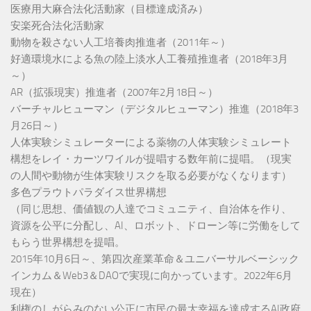
医療用大麻合法化活動家（目標達成済み）
安楽死合法化活動家
動物を殺さない人工培養肉推進者（2011年～）
好適環境水による魚の陸上淡水人工養殖推進者（2018年3月
～）
AR（拡張現実）推進者（2007年2月18日～）
バーチャルヒューマン（デジタルヒューマン）推進（2018年3
月26日～）
人体実験シミュレーターによる薬物の人体実験シミュレート
構想をレイ・カーツワイルが提唱する数年前に提唱。（現実
の人間や動物が生体実験リスクを取る必要がなくなります）
多色プラウトパラダイス世界構想
（同じ思想、価値観の人達でコミュニティ、自治体を作り、
資源を公平に分配し、AI、ロボット、ドローン等に労働をして
もらう世界構想を提唱。
2015年10月6日～、第四次産業革命＆ユニバーサルベーシック
インカム＆Web3＆DAOで実現に向かっています。2022年6月
現在）
利権のしがらみのない公正に市民の最大幸福を達成するAI政府