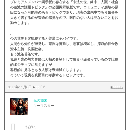
プレミアムメンバー掲示板に存在する『末法の世、終末、人類・社会
の破滅の話題トピック』の公開掲示板版です。コミュニティ崩壊の原
因になった可能性のあるトピックであり、現実の出来事であり気分を
大きく害するのが普通の感覚なので、耐性のない人は見ないことをお
勧めします。
.
.
今の世界を客観視すると普通にヤバイです。
人間から知性が揮発し、姦淫は蔓延し、悪事は増加し、搾取的拝金教
資本主義、洗脳社会。
もう滅茶苦茶です。
私達と光の勢力界隈は人類の希望として集まり頑張っているので比較
的ポジティブに見えますが
客観的に見るともう人類は衰退滅亡しますよ。
そういう現実を真面目に考察するトピックです。
2023年11月8日 4:55 PM
#55536
光の如来
キーマスター
やばい。