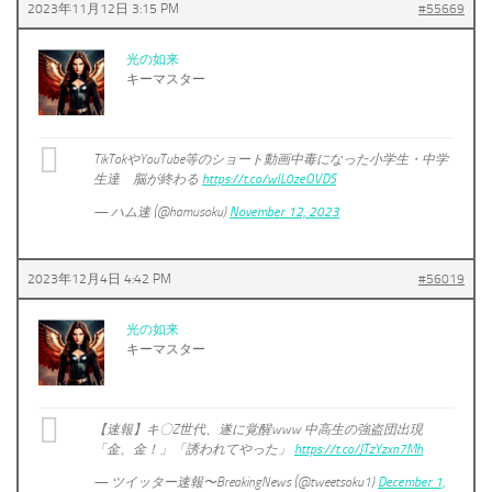
2023年11月12日 3:15 PM
#55669
光の如来
キーマスター
TikTokやYouTube等のショート動画中毒になった小学生・中学
生達 脳が終わる
https://t.co/wlL0zeOVDS
— ハム速 (@hamusoku)
November 12, 2023
2023年12月4日 4:42 PM
#56019
光の如来
キーマスター
【速報】キ〇Z世代、遂に覚醒www 中高生の強盗団出現
「金、金！」「誘われてやった」
https://t.co/JTzYzxn7Mh
— ツイッター速報〜BreakingNews (@tweetsoku1)
December 1,