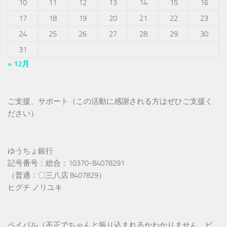
10
11
12
13
14
15
16
17
18
19
20
21
22
23
24
25
26
27
28
29
30
31
« 12月
ご支援、サポート（この活動に感謝される方はぜひご支援く
ださい）
ゆうちょ銀行
記号番号：総合：10370-84078291
（普通：〇三八店 8407829）
ヒグチ ノリユキ
ペイパル（不正でちゃんと振り込まれるかわかりません、ビ