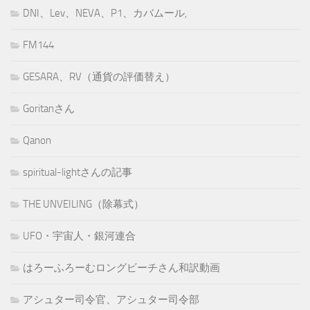
DNI、Lev、NEVA、P1、カバムール,
FM144
GESARA、RV（通貨の評価替え）
Goritanさん
Qanon
spiritual-lightさんの記事
THE UNVEILING（除幕式）
UFO・宇宙人・銀河連合
はろーふろーむロングビーチさん和訳動画
アシュター司令官、アシュター司令部