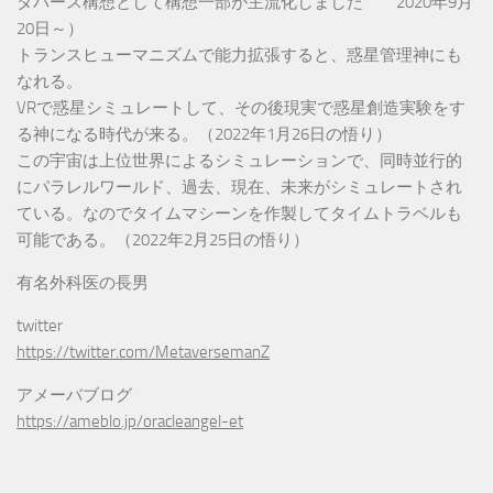
タバース構想として構想一部が主流化しました 2020年9月
20日～）
トランスヒューマニズムで能力拡張すると、惑星管理神にも
なれる。
VRで惑星シミュレートして、その後現実で惑星創造実験をす
る神になる時代が来る。（2022年1月26日の悟り）
この宇宙は上位世界によるシミュレーションで、同時並行的
にパラレルワールド、過去、現在、未来がシミュレートされ
ている。なのでタイムマシーンを作製してタイムトラベルも
可能である。（2022年2月25日の悟り）
有名外科医の長男
twitter
https://twitter.com/MetaversemanZ
アメーバブログ
https://ameblo.jp/oracleangel-et