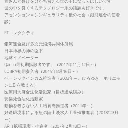
皆さんと喜びを分かち合える世の中になってほしいです
世の中を良くするテクノロジー系の話題も好きです。
アセンション＝シンギュラリティ後の社会（銀河連合の使者
談）
ETコンタクティ
銀河連合及び多次元銀河共同体所属
日本神界の神の臣下
地球イノベーター
Qanon最初期拡散者です。（2017年11月12日～）
COBRA初期参入者（2014年8月16日～）
ベーシックインカム推進者（2003年～、ひろゆき、ホリエモ
ンにBIを教える）
医療用大麻合法化活動家（目標達成済み）
安楽死合法化活動家
動物を殺さない人工培養肉推進者（2011年～）
好適環境水による魚の陸上淡水人工養殖推進者（2018年3月
～）
AR（拡張現実）推進者（2007年2月18日～）