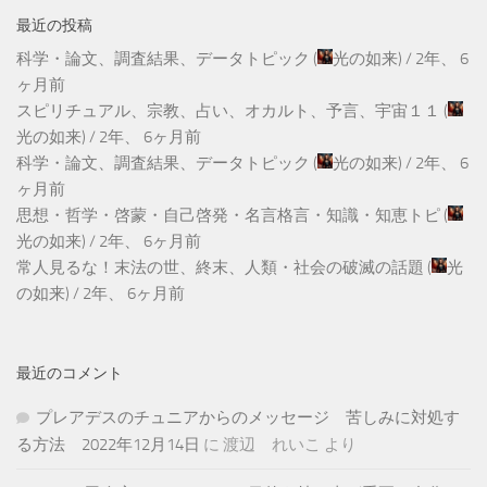
最近の投稿
科学・論文、調査結果、データトピック
(
光の如来
) /
2年、 6
ヶ月前
スピリチュアル、宗教、占い、オカルト、予言、宇宙１１
(
光の如来
) /
2年、 6ヶ月前
科学・論文、調査結果、データトピック
(
光の如来
) /
2年、 6
ヶ月前
思想・哲学・啓蒙・自己啓発・名言格言・知識・知恵トピ
(
光の如来
) /
2年、 6ヶ月前
常人見るな！末法の世、終末、人類・社会の破滅の話題
(
光
の如来
) /
2年、 6ヶ月前
最近のコメント
プレアデスのチュニアからのメッセージ 苦しみに対処す
る方法 2022年12月14日
に
渡辺 れいこ
より