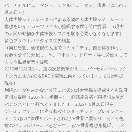
バーチャルヒューマン（デジタルヒューマン）推進（2018年3
月26日～）
人体実験シミュレーターによる薬物の人体実験シミュレート
構想をレイ・カーツワイルが提唱する数年前に提唱。（現実
の人間や動物が生体実験リスクを取る必要がなくなります）
多色プラウトパラダイス世界構想
（同じ思想、価値観の人達でコミュニティ、自治体を作り、
資源を公平に分配し、AI、ロボット、ドローン等に労働をして
もらう世界構想を提唱。
2015年10月6日～、第四次産業革命＆ユニバーサルベーシック
インカム＆Web3＆DAOで実現に向かっています。2022年6月
現在）
利権のしがらみのない公正に市民の最大幸福を達成するAI政府
構想を提唱（2007年上半期～）（経済産業省が同構想をAIガ
バナンスとして打ち立てました！ 2022年5月25日現在）
ゲーミングチェアに座り脳波インターネット（ブレインネッ
ト）で超AIに管理サポートされたVR世界に繋がり、それが無
数のパラレルワールドとなっているVR世界構想を提唱。（メ