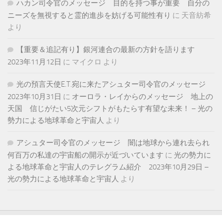
ハカン司令官のメッセージ 目的を持つ事が重要 自分の
ニーズを無視すると霊的進歩を妨げる可能性有り
に
天音紡希
より
【重要＆追記有り】銀河連合の最新の方針を語ります
2023年11月12日
に
マイクロ
より
光の預言天使E.T.宛に来たアシュター司令官のメッセージ
2023年10月31日
に
オーロラ・レイからのメッセージ 地上の
天国 信じがたい5次元シフトがもたらす有望な未来！ – 光の
勢力による地球革命と宇宙人
より
アシュター司令官のメッセージ 闇は地球から連れ去られ
何百万の私達の宇宙船の開示が近づいています
に
光の勢力に
よる地球革命と宇宙人のテレグラム紹介 2023年10月29日 –
光の勢力による地球革命と宇宙人
より