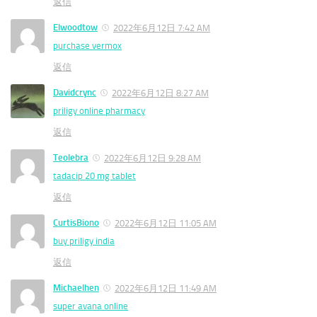
返信
Elwoodtow
2022年6月12日 7:42 AM
purchase vermox
返信
Davidcrync
2022年6月12日 8:27 AM
priligy online pharmacy
返信
Teolebra
2022年6月12日 9:28 AM
tadacip 20 mg tablet
返信
CurtisBiono
2022年6月12日 11:05 AM
buy priligy india
返信
Michaelhen
2022年6月12日 11:49 AM
super avana online