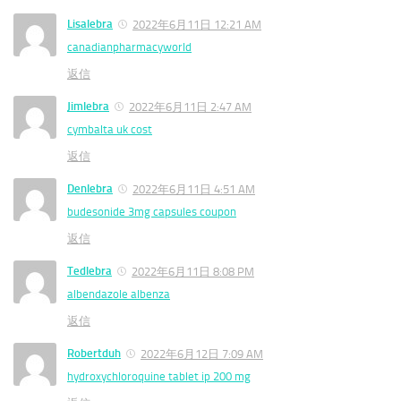
Lisalebra
2022年6月11日 12:21 AM
canadianpharmacyworld
返信
Jimlebra
2022年6月11日 2:47 AM
cymbalta uk cost
返信
Denlebra
2022年6月11日 4:51 AM
budesonide 3mg capsules coupon
返信
Tedlebra
2022年6月11日 8:08 PM
albendazole albenza
返信
Robertduh
2022年6月12日 7:09 AM
hydroxychloroquine tablet ip 200 mg