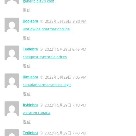
generic plavix cost
返信
Boolebra
2022年5月29日 3:30 PM
worldwide pharmacy online
返信
Tedlebra
2022年5月29日 6:46 PM
cheapest synthroid prices
返信
Kimlebra
2022年5月29日 7:05 PM
canadapharmacyonline legit
返信
Ashlebra
2022年5月29日 7:18 PM
voltaren canada
返信
Tedlebra
2022年5月29日 7:40 PM