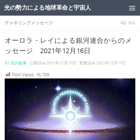
光の勢力による地球革命と宇宙人
コンテンツへスキップ
チャネリングメッセージ
155
オーロラ・レイによる銀河連合からのメ
ッセージ 2021年12月16日
BY
光の如来
· 公開済み
2021年12月17日
· 更新済み
2021年12月17日
Post Views:
16,109