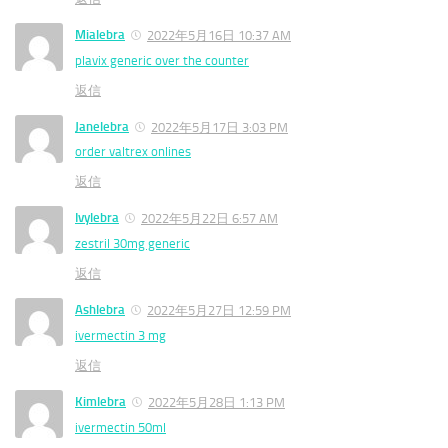
Mialebra
2022年5月16日 10:37 AM
plavix generic over the counter
返信
Janelebra
2022年5月17日 3:03 PM
order valtrex onlines
返信
Ivylebra
2022年5月22日 6:57 AM
zestril 30mg generic
返信
Ashlebra
2022年5月27日 12:59 PM
ivermectin 3 mg
返信
Kimlebra
2022年5月28日 1:13 PM
ivermectin 50ml