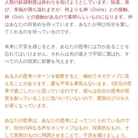
人類の奴隷制度は終わりを告げようとしています。快楽、喜
び、幸福が満ち溢れますが、何よりも神（Divine）との接触、
神（God）との接触があるので素晴らしいものになります。
神
はあなたの目覚めを待っています。あなたが再び自分を愛し
てくれるのを待っているのです。
未来に不安を感じるとき、あなたの思考には力があることを
忘れてはいけません。それらは光の速さで宇宙に運ばれ、す
べての人の現実に影響を与えます。
ある人の思考パターンを観察すると、極めてネガティブに見
えることがあります。愛も平等も勇気もないまま、3次元の世
界で過ごしたいと思っているのです。彼らは自分の思考が現
実を創っていることに気づいていないので、変容のプロセス
が遅くなっています。
あなたの世界は、あなたの思考によってつくられているので
す。自分の内なる声をポジティブなもの、現実的なもの、そ
して真実のものに同調させることで、干渉を避けましょう。