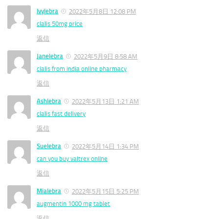
Ivylebra
2022年5月8日 12:08 PM
cialis 50mg price
返信
Janelebra
2022年5月9日 8:58 AM
cialis from india online pharmacy
返信
Ashlebra
2022年5月13日 1:21 AM
cialis fast delivery
返信
Suelebra
2022年5月14日 1:34 PM
can you buy valtrex online
返信
Mialebra
2022年5月15日 5:25 PM
augmentin 1000 mg tablet
返信