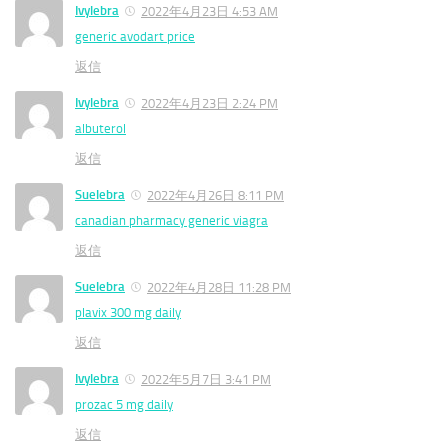
Ivylebra
2022年4月23日 4:53 AM
generic avodart price
返信
Ivylebra
2022年4月23日 2:24 PM
albuterol
返信
Suelebra
2022年4月26日 8:11 PM
canadian pharmacy generic viagra
返信
Suelebra
2022年4月28日 11:28 PM
plavix 300 mg daily
返信
Ivylebra
2022年5月7日 3:41 PM
prozac 5 mg daily
返信