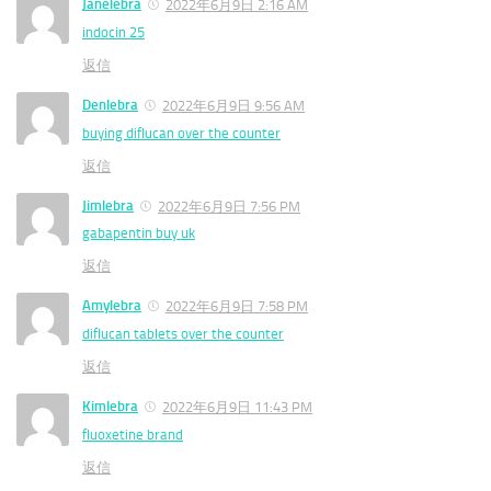
Janelebra
2022年6月9日 2:16 AM
indocin 25
返信
Denlebra
2022年6月9日 9:56 AM
buying diflucan over the counter
返信
Jimlebra
2022年6月9日 7:56 PM
gabapentin buy uk
返信
Amylebra
2022年6月9日 7:58 PM
diflucan tablets over the counter
返信
Kimlebra
2022年6月9日 11:43 PM
fluoxetine brand
返信