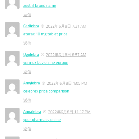
zestril brand name
返信
Carllebra
2022年6月8日 7:31 AM
atarax 10 mg tablet price
返信
Ugolebra
2022年6月8日 8:57 AM
vermox buy online europe
返信
Amylebra
2022年6月8日 1:05 PM
celebrex price comparison
返信
Annalebra
2022年6月8日 11:17 PM
your pharmacy online
返信