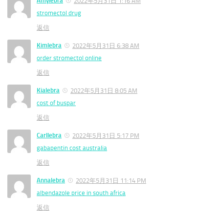
Amylebra
2022年5月31日 1:16 AM
stromectol drug
返信
Kimlebra
2022年5月31日 6:38 AM
order stromectol online
返信
Kialebra
2022年5月31日 8:05 AM
cost of buspar
返信
Carllebra
2022年5月31日 5:17 PM
gabapentin cost australia
返信
Annalebra
2022年5月31日 11:14 PM
albendazole price in south africa
返信