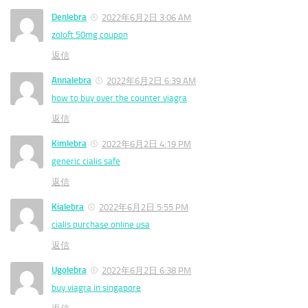
Denlebra
2022年6月2日 3:06 AM
zoloft 50mg coupon
返信
Annalebra
2022年6月2日 6:39 AM
how to buy over the counter viagra
返信
Kimlebra
2022年6月2日 4:19 PM
generic cialis safe
返信
Kialebra
2022年6月2日 5:55 PM
cialis purchase online usa
返信
Ugolebra
2022年6月2日 6:38 PM
buy viagra in singapore