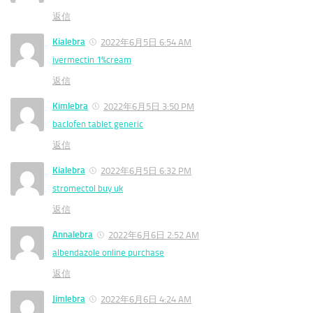
返信
Kialebra
2022年6月5日 6:54 AM
ivermectin 1%cream
返信
Kimlebra
2022年6月5日 3:50 PM
baclofen tablet generic
返信
Kialebra
2022年6月5日 6:32 PM
stromectol buy uk
返信
Annalebra
2022年6月6日 2:52 AM
albendazole online purchase
返信
Jimlebra
2022年6月6日 4:24 AM