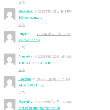
返信
Marylebra
2022年5月28日 1:43 PM
100 mg accutane
返信
Judylebra
2022年5月28日 6:57 PM
ivermectin 1mg
返信
Annalebra
2022年5月29日 4:51 AM
lisinopril no prescription
返信
Boolebra
2022年5月29日 6:11 AM
advair 230 21 mcg
返信
Marylebra
2022年5月29日 6:47 AM
cost of stromectol medication