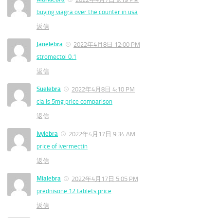
buying viagra over the counter in usa
返信
Janelebra
2022年4月8日 12:00 PM
stromectol 0.1
返信
Suelebra
2022年4月8日 4:10 PM
cialis 5mg price comparison
返信
Ivylebra
2022年4月17日 9:34 AM
price of ivermectin
返信
Mialebra
2022年4月17日 5:05 PM
prednisone 12 tablets price
返信