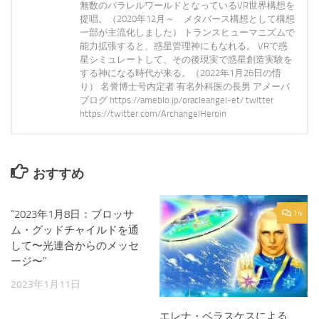
無数のパラレルワールドとなっているVR世界構想を
提唱。（2020年12月～ メタバース構想として構想
一部が主流化しました） トランスヒューマニズムで
能力拡張すると、惑星管理神にもなれる。 VRで惑
星シミュレートして、その後現実で惑星創造実験を
する神になる時代が来る。（2022年1月26日の悟
り） 名誉博士号内定者 有名外科医の長男 アメーバ
ブログ https://ameblo.jp/oracleangel-et/ twitter
https://twitter.com/ArchangelHeroin
おすすめ
”2023年1月8日：ブロッサ
0
14
ム・グッドチャイルドを通
して〜光連合からのメッセ
ージ〜”
2023年1月11日
エレナ・ベラスケスによる