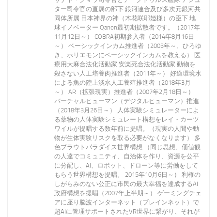
ター司令官の直属の部下 銀河連合及び多次元銀河共
同体所属 日本神界の神（木花咲耶姫様）の臣下 地
球イノベーター Qanon最初期拡散者です。（2017年
11月12日～） COBRA初期参入者（2014年8月16日
～） ベーシックインカム推進者（2003年～、ひろゆ
き、ホリエモンにベーシックインカムを教える） 医
療用大麻合法化活動家 安楽死合法化活動家 動物を
殺さない人工培養肉推進者（2011年～） 好適環境水
による魚の陸上淡水人工養殖推進者（2018年3月
～） AR（拡張現実）推進者（2007年2月18日～）
バーチャルヒューマン（デジタルヒューマン）推進
（2018年3月26日～） 人体実験シミュレーターによ
る薬物の人体実験シミュレート構想をレイ・カーツ
ワイルが提唱する数年前に提唱。（現実の人間や動
物が生体実験リスクを取る必要がなくなります） 多
色プラウトパラダイス世界構想 （同じ思想、価値観
の人達でコミュニティ、自治体を作り、資源を公平
に分配し、AI、ロボット、ドローン等に労働をして
もらう世界構想を提唱。 2015年10月6日～） 利権の
しがらみのない公正に市民の最大幸福を達成するAI
政府構想を提唱（2007年上半期～） ゲーミングチェ
アに座り脳波インターネット（ブレインネット）で
超AIに管理サポートされたVR世界に繋がり、それが