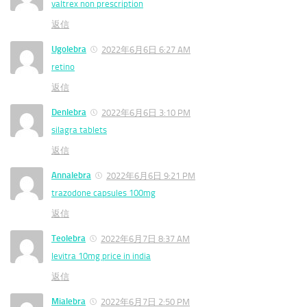
valtrex non prescription
返信
Ugolebra
2022年6月6日 6:27 AM
retino
返信
Denlebra
2022年6月6日 3:10 PM
silagra tablets
返信
Annalebra
2022年6月6日 9:21 PM
trazodone capsules 100mg
返信
Teolebra
2022年6月7日 8:37 AM
levitra 10mg price in india
返信
Mialebra
2022年6月7日 2:50 PM