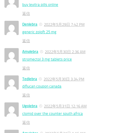
buy levitra pills online
返信
Denlebra
2022年5月29日 7:42 PM
generic zoloft 25 mg
返信
Amylebra
2022年5月30日 2:36 AM
stromectol 3 mg tablets price
返信
Tedlebra
2022年5月30日 3:34 PM
diflucan coupon canada
返信
Ugolebra
2022年5月31日 12:16 AM
clomid over the counter south africa
返信