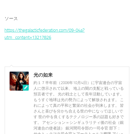
ソース
https://thegalacticfederation.com/09-04a?
utm_content=13217826
光の如来
約１７半年前（2006年10月4日）に宇宙連合の宇宙
人に啓示されて以来、 地上の闇の支配と戦っている
預言者です。 光の戦士として長年活動しています。
もうすぐ地球は光の勢力によって解放されます。 こ
れによって真の平和と繁栄の社会が到来します。 皆
さんと喜びを分かち合える世の中になってほしいで
す 世の中を良くするテクノロジー系の話題も好きで
す。 アセンション＝シンギュラリティ後の社会（銀
河連合の使者談） 銀河間司令部の一司令官 部下：
サナト・クマラ司令官とアークトゥルス艦隊 アシュ