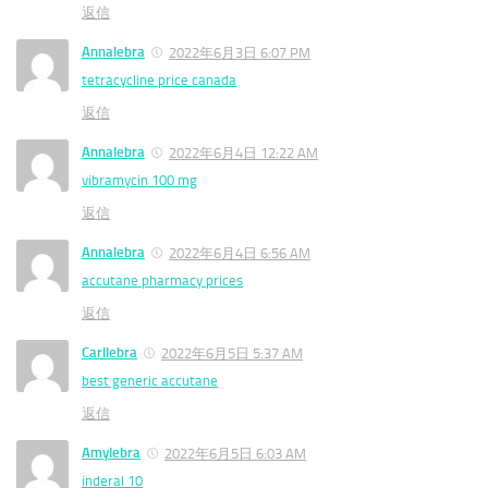
返信
Annalebra
2022年6月3日 6:07 PM
tetracycline price canada
返信
Annalebra
2022年6月4日 12:22 AM
vibramycin 100 mg
返信
Annalebra
2022年6月4日 6:56 AM
accutane pharmacy prices
返信
Carllebra
2022年6月5日 5:37 AM
best generic accutane
返信
Amylebra
2022年6月5日 6:03 AM
inderal 10