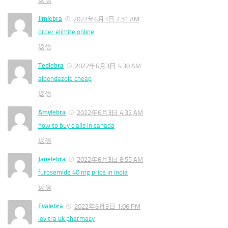
返信
Jimlebra
2022年6月3日 2:51 AM
order elimite online
返信
Tedlebra
2022年6月3日 4:30 AM
albendazole cheap
返信
Amylebra
2022年6月3日 4:32 AM
how to buy cialis in canada
返信
Janelebra
2022年6月3日 8:55 AM
furosemide 40 mg price in india
返信
Evalebra
2022年6月3日 1:06 PM
levitra uk pharmacy