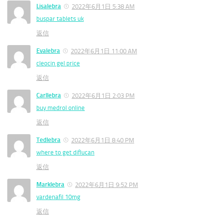
Lisalebra
2022年6月1日 5:38 AM
buspar tablets uk
返信
Evalebra
2022年6月1日 11:00 AM
cleocin gel price
返信
Carllebra
2022年6月1日 2:03 PM
buy medrol online
返信
Tedlebra
2022年6月1日 8:40 PM
where to get diflucan
返信
Marklebra
2022年6月1日 9:52 PM
vardenafil 10mg
返信