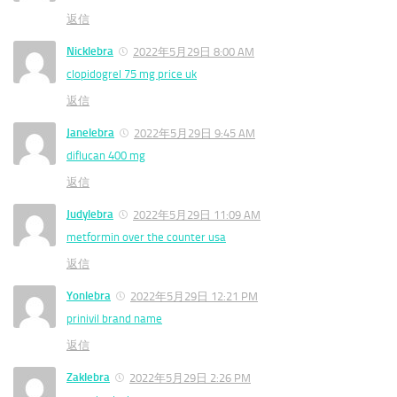
返信
Nicklebra
2022年5月29日 8:00 AM
clopidogrel 75 mg price uk
返信
Janelebra
2022年5月29日 9:45 AM
diflucan 400 mg
返信
Judylebra
2022年5月29日 11:09 AM
metformin over the counter usa
返信
Yonlebra
2022年5月29日 12:21 PM
prinivil brand name
返信
Zaklebra
2022年5月29日 2:26 PM