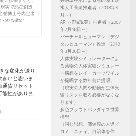
で能力拡張すると、
好適環境水による魚の陸上淡
後現実で惑星創造
水人工養殖推進者（2018年3
 名誉博士号内定者
月～）
t/ twitter
AR（拡張現実）推進者（2007
年2月18日～）
バーチャルヒューマン（デジ
タルヒューマン）推進（2018
年3月26日～）
人体実験シミュレーターによ
る薬物の人体実験シミュレー
大きな変化が送り
18
ト構想をレイ・カーツワイル
大きいと思いま
が提唱する数年前に提唱。
価通貨リセット
（現実の人間や動物が生体実
可能性がありま
験リスクを取る必要がなくな
ります）
多色プラウトパラダイス世界
8日
構想
（同じ思想、価値観の人達で
コミュニティ、自治体を作