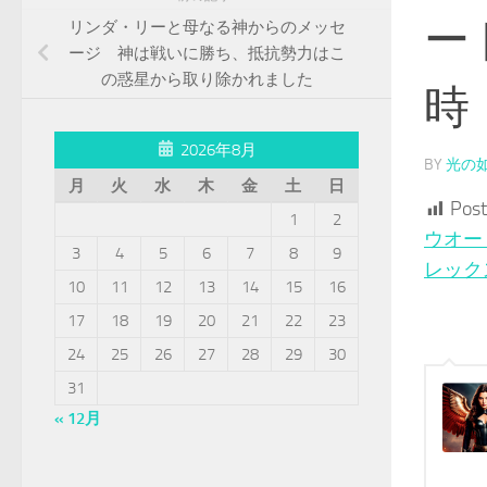
ー
リンダ・リーと母なる神からのメッセ
ージ 神は戦いに勝ち、抵抗勢力はこ
の惑星から取り除かれました
時
2026年8月
BY
光の
月
火
水
木
金
土
日
Post
1
2
ウオー
3
4
5
6
7
8
9
レック
10
11
12
13
14
15
16
17
18
19
20
21
22
23
24
25
26
27
28
29
30
31
« 12月