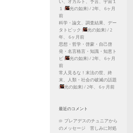
い、オカルト、予言、宇宙１
１
(
光の如来
) /
2年、 6ヶ月
前
科学・論文、調査結果、デー
タトピック
(
光の如来
) /
2
年、 6ヶ月前
思想・哲学・啓蒙・自己啓
発・名言格言・知識・知恵ト
ピ
(
光の如来
) /
2年、 6ヶ月
前
常人見るな！末法の世、終
末、人類・社会の破滅の話題
(
光の如来
) /
2年、 6ヶ月前
最近のコメント
プレアデスのチュニアから
のメッセージ 苦しみに対処