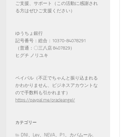
ご支援、サポート（この活動に感謝され
る方はぜひご支援ください）
ゆうちょ銀行
記号番号：総合：10370-84078291
（普通：〇三八店 8407829）
ヒグチ ノリユキ
ペイパル（不正でちゃんと振り込まれる
かわかりません、ビジネスアカウントな
ので手数料も引かれます）
https://paypal.me/oracleangel/
カテゴリー
DNI、Lev、NEVA、P1、カバムール,