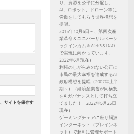
り、資源を公平に分配し、
AI、ロボット、ドローン等に
労働をしてもらう世界構想を
提唱。
2015年10月6日～、第四次産
業革命＆ユニバーサルベーシ
ックインカム＆Web3＆DAO
で実現に向かっています。
2022年6月現在）
利権のしがらみのない公正に
市民の最大幸福を達成するAI
政府構想を提唱（2007年上半
期～）（経済産業省が同構想
をAIガバナンスとして打ち立
、サイトを保存す
てました！ 2022年5月25日
現在）
ゲーミングチェアに座り脳波
インターネット（ブレインネ
ット）で超AIに管理サポート