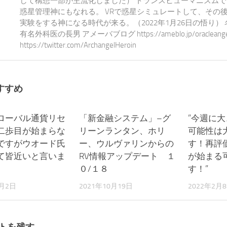
して構想一部が主流化しました） トランスヒューマニズム
惑星管理神にもなれる。 VRで惑星シミュレートして、その
実験をする神になる時代が来る。（2022年1月26日の悟り）
有名外科医の長男 アメーバブログ https://ameblo.jp/oracleangel-e
https://twitter.com/ArchangelHeroin
すすめ
ローバル通貨リセ
1
「新金融システム」–グ
0
”今週に
二歩目が始まらな
リーンランタン、ホリ
可能性は
ですがウオード氏
ー、ウルヴァリンからの
す！再評
て皆近いと言いま
RV情報アップデート １
が始まる
０/１８
す！”
6月2日
2021年10月19日
2022年2月