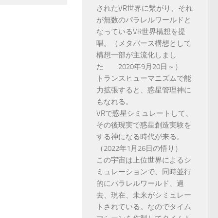
されたVR世界に繋がり、それ
が無数のパラレルワールドと
なっているVR世界構想を提
唱。（メタバース構想として
構想一部が主流化しまし
た 2020年9月20日～）
トランスヒューマニズムで能
力拡張すると、惑星管理神に
もなれる。
VRで惑星シミュレートして、
その後現実で惑星創造実験を
する神になる時代が来る。
（2022年1月26日の悟り）
この宇宙は上位世界によるシ
ミュレーションで、同時並行
的にパラレルワールド、過
去、現在、未来がシミュレー
トされている。なのでタイム