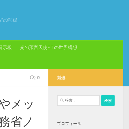
での記録
掲示板
光の預言天使E.T.の世界構想
0
続き
検
やメッ
索:
務省ノ
プロフィール