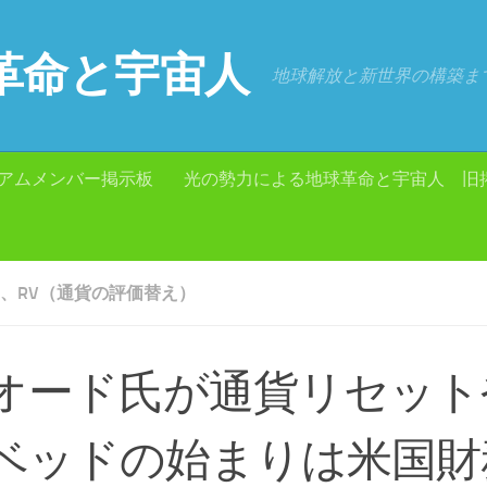
革命と宇宙人
地球解放と新世界の構築ま
アムメンバー掲示板
光の勢力による地球革命と宇宙人 旧
RA、RV（通貨の評価替え）
オード氏が通貨リセット
ベッドの始まりは米国財