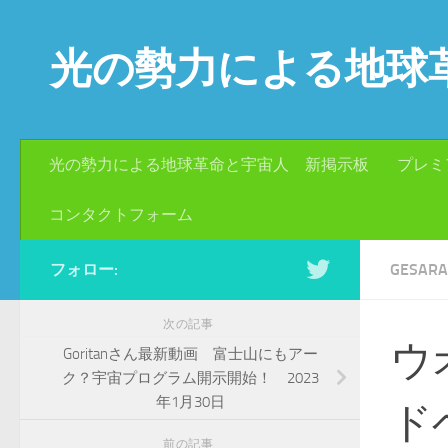
コンテンツへスキップ
光の勢力による地球
光の勢力による地球革命と宇宙人 新掲示板
プレミ
コンタクトフォーム
フォロー:
GESA
次の記事
ウ
Goritanさん最新動画 富士山にもアー
ク？宇宙プログラム開示開始！ 2023
年1月30日
ド
前の記事