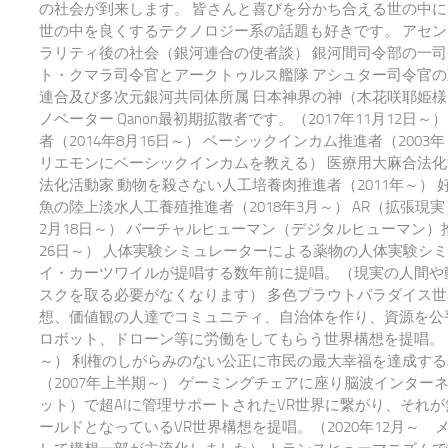
の社会が到来します。 皆さんと喜びを分かち合える世の中
世の中を良くするテクノロジー系の話題も好きです。 アセ
ラリティ後の社会（銀河連合の使者談） 銀河間司令部の一司
ト・クマラ司令官とアークトゥルス艦隊 アシュター司令官の
連合及び多次元銀河共同体所属 日本神界の神（木花咲耶姫様
ノベーター Qanon最初期拡散者です。（2017年11月12日～）
者（2014年8月16日～） ベーシックインカム推進者（200
リエモンにベーシックインカムを教える） 医療用大麻合法化
法化活動家 動物を殺さない人工培養肉推進者（2011年～） 
魚の陸上淡水人工養殖推進者（2018年3月～） AR（拡張現実
2月18日～） バーチャルヒューマン（デジタルヒューマン）推
26日～） 人体実験シミュレーターによる薬物の人体実験シ
イ・カーツワイルが提唱する数年前に提唱。（現実の人間や
スクを取る必要がなくなります） 多色プラウトパラダイス世
想、価値観の人達でコミュニティ、自治体を作り、資源を公平
ロボット、ドローン等に労働をしてもらう世界構想を提唱。 20
～） 利権のしがらみのない公正に市民の最大幸福を達成する
（2007年上半期～） ゲーミングチェアに座り脳波インター
ット）で超AIに管理サポートされたVR世界に繋がり、それ
ールドとなっているVR世界構想を提唱。（2020年12月～ 