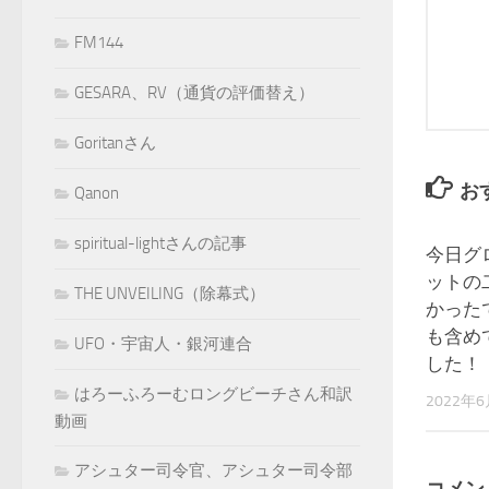
FM144
GESARA、RV（通貨の評価替え）
Goritanさん
お
Qanon
spiritual-lightさんの記事
今日グ
ットの
THE UNVEILING（除幕式）
かった
も含め
UFO・宇宙人・銀河連合
した！
はろーふろーむロングビーチさん和訳
2022年
動画
アシュター司令官、アシュター司令部