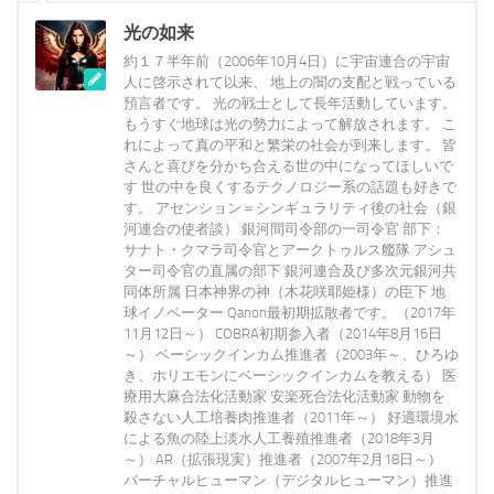
光の如来
約１７半年前（2006年10月4日）に宇宙連合の宇宙
人に啓示されて以来、 地上の闇の支配と戦っている
預言者です。 光の戦士として長年活動しています。
もうすぐ地球は光の勢力によって解放されます。 こ
れによって真の平和と繁栄の社会が到来します。 皆
さんと喜びを分かち合える世の中になってほしいで
す 世の中を良くするテクノロジー系の話題も好きで
す。 アセンション＝シンギュラリティ後の社会（銀
河連合の使者談） 銀河間司令部の一司令官 部下：
サナト・クマラ司令官とアークトゥルス艦隊 アシュ
ター司令官の直属の部下 銀河連合及び多次元銀河共
同体所属 日本神界の神（木花咲耶姫様）の臣下 地
球イノベーター Qanon最初期拡散者です。（2017年
11月12日～） COBRA初期参入者（2014年8月16日
～） ベーシックインカム推進者（2003年～、ひろゆ
き、ホリエモンにベーシックインカムを教える） 医
療用大麻合法化活動家 安楽死合法化活動家 動物を
殺さない人工培養肉推進者（2011年～） 好適環境水
による魚の陸上淡水人工養殖推進者（2018年3月
～） AR（拡張現実）推進者（2007年2月18日～）
バーチャルヒューマン（デジタルヒューマン）推進