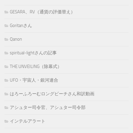
GESARA、RV（通貨の評価替え）
Goritanさん
Qanon
spiritual-lightさんの記事
THE UNVEILING（除幕式）
UFO・宇宙人・銀河連合
はろーふろーむロングビーチさん和訳動画
アシュター司令官、アシュター司令部
インテルアラート