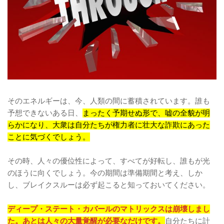
そのエネルギーは、今、人類の間に蓄積されています。誰も
予想できないある日、
まったく予期せぬ形で、嘘の全貌が明
らかになり、大衆は自分たちが権力者に壮大な詐欺にあった
ことに気づくでしょう。
その時、人々の優位性によって、すべてが好転し、誰もが光
のほうに向くでしょう。今の期間は準備期間と考え、しか
し、ブレイクスルーは必ず起こると知っておいてください。
ディープ・ステート・カバールのマトリックスは崩壊しまし
た。あとは人々の大量覚醒が必要なだけです。
自分たちに計