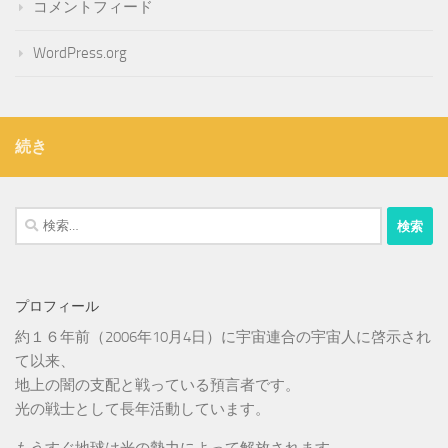
コメントフィード
WordPress.org
続き
検
索:
プロフィール
約１６年前（2006年10月4日）に宇宙連合の宇宙人に啓示され
て以来、
地上の闇の支配と戦っている預言者です。
光の戦士として長年活動しています。