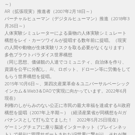
～）
AR（拡張現実）推進者（2007年2月18日～）
バーチャルヒューマン（デジタルヒューマン）推進（2018年3
月26日～）
人体実験シミュレーターによる薬物の人体実験シミュレート
構想をレイ・カーツワイルが提唱する数年前に提唱。（現実
の人間や動物が生体実験リスクを取る必要がなくなります）
多色プラウトパラダイス世界構想
（同じ思想、価値観の人達でコミュニティ、自治体を作り、
資源を公平に分配し、AI、ロボット、ドローン等に労働をして
もらう世界構想を提唱。
2015年10月6日～、第四次産業革命＆ユニバーサルベーシック
インカム＆Web3＆DAOで実現に向かっています。2022年6月
現在）
利権のしがらみのない公正に市民の最大幸福を達成するAI政府
構想を提唱（2007年上半期～）（経済産業省が同構想をAIガ
バナンスとして打ち立てました！ 2022年5月25日現在）
ゲーミングチェアに座り脳波インターネット（ブレインネッ
ト）で超AIに管理サポートされたVR世界に繋がり、それが無