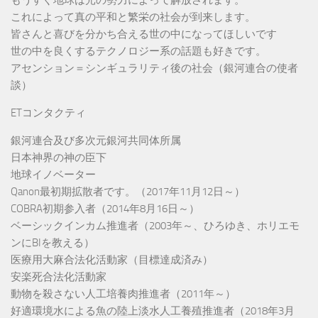
もうすぐ地球は光の勢力によって解放されます。
これによって真の平和と繁栄の社会が到来します。
皆さんと喜びを分かち合える世の中になってほしいです
世の中を良くするテクノロジー系の話題も好きです。
アセンション＝シンギュラリティ後の社会（銀河連合の使者
談）
ETコンタクティ
銀河連合及び多次元銀河共同体所属
日本神界の神の臣下
地球イノベーター
Qanon最初期拡散者です。（2017年11月12日～）
COBRA初期参入者（2014年8月16日～）
ベーシックインカム推進者（2003年～、ひろゆき、ホリエモ
ンにBIを教える）
医療用大麻合法化活動家（目標達成済み）
安楽死合法化活動家
動物を殺さない人工培養肉推進者（2011年～）
好適環境水による魚の陸上淡水人工養殖推進者（2018年3月