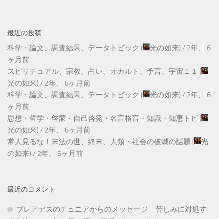
最近の投稿
科学・論文、調査結果、データトピック
(
光の如来
) /
2年、 6
ヶ月前
スピリチュアル、宗教、占い、オカルト、予言、宇宙１１
(
光の如来
) /
2年、 6ヶ月前
科学・論文、調査結果、データトピック
(
光の如来
) /
2年、 6
ヶ月前
思想・哲学・啓蒙・自己啓発・名言格言・知識・知恵トピ
(
光の如来
) /
2年、 6ヶ月前
常人見るな！末法の世、終末、人類・社会の破滅の話題
(
光
の如来
) /
2年、 6ヶ月前
最近のコメント
プレアデスのチュニアからのメッセージ 苦しみに対処す