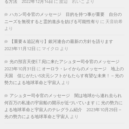
る方法 2022年12月14日
に
渡辺 れいこ
より
ハカン司令官のメッセージ 目的を持つ事が重要 自分の
ニーズを無視すると霊的進歩を妨げる可能性有り
に
天音紡希
より
【重要＆追記有り】銀河連合の最新の方針を語ります
2023年11月12日
に
マイクロ
より
光の預言天使E.T.宛に来たアシュター司令官のメッセージ
2023年10月31日
に
オーロラ・レイからのメッセージ 地上の
天国 信じがたい5次元シフトがもたらす有望な未来！ – 光の
勢力による地球革命と宇宙人
より
アシュター司令官のメッセージ 闇は地球から連れ去られ
何百万の私達の宇宙船の開示が近づいています
に
光の勢力に
よる地球革命と宇宙人のテレグラム紹介 2023年10月29日 –
光の勢力による地球革命と宇宙人
より