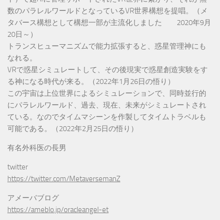
数のパラレルワールドとなっているVR世界構想を提唱。（メ
タバース構想として構想一部が主流化しました 2020年9月
20日～）
トランスヒューマニズムで能力拡張すると、惑星管理神にも
なれる。
VRで惑星シミュレートして、その後現実で惑星創造実験をす
る神になる時代が来る。（2022年1月26日の悟り）
この宇宙は上位世界によるシミュレーションで、同時並行的
にパラレルワールド、過去、現在、未来がシミュレートされ
ている。なのでタイムマシーンを作製してタイムトラベルも
可能である。（2022年2月25日の悟り）
有名外科医の長男
twitter
https://twitter.com/MetaversemanZ
アメーバブログ
https://ameblo.jp/oracleangel-et