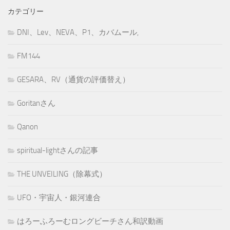
カテゴリー
DNI、Lev、NEVA、P1、カバムール,
FM144
GESARA、RV（通貨の評価替え）
Goritanさん
Qanon
spiritual-lightさんの記事
THE UNVEILING（除幕式）
UFO・宇宙人・銀河連合
はろーふろーむロングビーチさん和訳動画