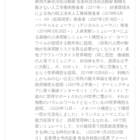
療用大麻合法化活動家 安楽死合法化活動家 動物を
殺さない人工培養肉推進者（2011年～） 好適環境水
による魚の陸上淡水人工養殖推進者（2018年3月
～） AR（拡張現実）推進者（2007年2月18日～）
バーチャルヒューマン（デジタルヒューマン）推進
（2018年3月26日～） 人体実験シミュレーターによ
る薬物の人体実験シミュレート構想をレイ・カーツ
ワイルが提唱する数年前に提唱。（現実の人間や動
物が生体実験リスクを取る必要がなくなります） 多
色プラウトパラダイス世界構想 （同じ思想、価値観
の人達でコミュニティ、自治体を作り、資源を公平
に分配し、AI、ロボット、ドローン等に労働をして
もらう世界構想を提唱。 2015年10月6日～） 利権の
しがらみのない公正に市民の最大幸福を達成するAI
政府構想を提唱（2007年上半期～） ゲーミングチェ
アに座り脳波インターネット（ブレインネット）で
超AIに管理サポートされたVR世界に繋がり、それが
無数のパラレルワールドとなっているVR世界構想を
提唱。（2020年12月～ メタバース構想として構想
一部が主流化しました） トランスヒューマニズムで
能力拡張すると、惑星管理神にもなれる。 VRで惑
星シミュレートして、その後現実で惑星創造実験を
する神になる時代が来る。（2022年1月26日の悟
り） 名誉博士号内定者 有名外科医の長男 アメーバ