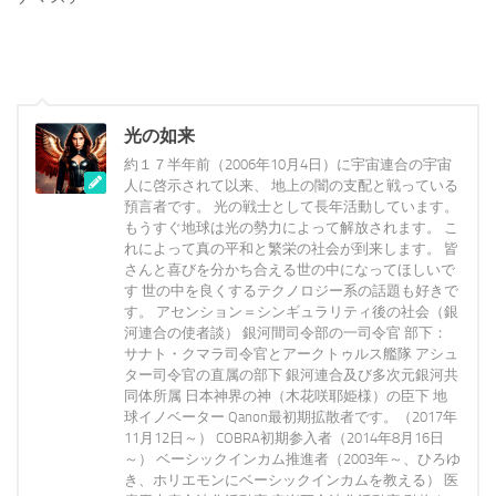
光の如来
約１７半年前（2006年10月4日）に宇宙連合の宇宙
人に啓示されて以来、 地上の闇の支配と戦っている
預言者です。 光の戦士として長年活動しています。
もうすぐ地球は光の勢力によって解放されます。 こ
れによって真の平和と繁栄の社会が到来します。 皆
さんと喜びを分かち合える世の中になってほしいで
す 世の中を良くするテクノロジー系の話題も好きで
す。 アセンション＝シンギュラリティ後の社会（銀
河連合の使者談） 銀河間司令部の一司令官 部下：
サナト・クマラ司令官とアークトゥルス艦隊 アシュ
ター司令官の直属の部下 銀河連合及び多次元銀河共
同体所属 日本神界の神（木花咲耶姫様）の臣下 地
球イノベーター Qanon最初期拡散者です。（2017年
11月12日～） COBRA初期参入者（2014年8月16日
～） ベーシックインカム推進者（2003年～、ひろゆ
き、ホリエモンにベーシックインカムを教える） 医