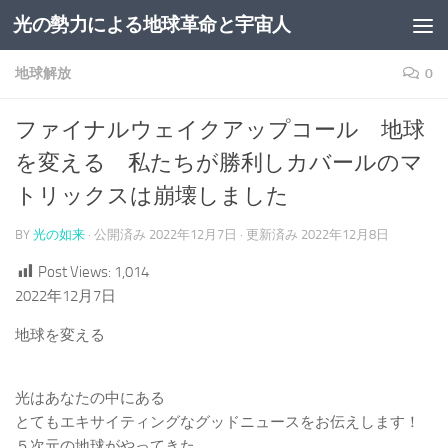
光の勢力による地球革命と宇宙人
コンテンツへスキップ
地球解放
0
ファイナルウェイクアップコール 地球
を変える 私たちが勝利しカバールのマ
トリックスは崩壊しました
BY
光の如来
· 公開済み
2022年12月7日
· 更新済み
2022年12月8日
Post Views:
1,014
2022年12月7日
地球を変える
光はあなたの中にある
とてもエキサイティングなグッドニュースをお伝えします！
５次元の地球がやってきた