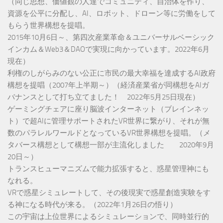
（同じ思想、価値観の人達でコミュニティ、自治体を作り、
資源を公平に分配し、AI、ロボット、ドローン等に労働をして
もらう世界構想を提唱。
2015年10月6日～、第四次産業革命＆ユニバーサルベーシック
インカム＆Web3＆DAOで実現に向かっています。2022年6月
現在）
利権のしがらみのない公正に市民の最大幸福を達成するAI政府
構想を提唱（2007年上半期～）（経済産業省が同構想をAIガ
バナンスとして打ち立てました！ 2022年5月25日現在）
ゲーミングチェアに座り脳波インターネット（ブレインネッ
ト）で超AIに管理サポートされたVR世界に繋がり、それが無
数のパラレルワールドとなっているVR世界構想を提唱。（メ
タバース構想として構想一部が主流化しました 2020年9月
20日～）
トランスヒューマニズムで能力拡張すると、惑星管理神にも
なれる。
VRで惑星シミュレートして、その後現実で惑星創造実験をす
る神になる時代が来る。（2022年1月26日の悟り）
この宇宙は上位世界によるシミュレーションで、同時並行的