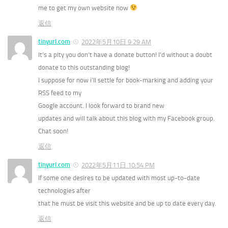
me to get my own website now
返信
tinyurl.com
2022年5月10日 9:29 AM
It’s a pity you don’t have a donate button! I’d without a doubt
donate to this outstanding blog!
I suppose for now i’ll settle for book-marking and adding your
RSS feed to my
Google account. I look forward to brand new
updates and will talk about this blog with my Facebook group.
Chat soon!
返信
tinyurl.com
2022年5月11日 10:54 PM
If some one desires to be updated with most up-to-date
technologies after
that he must be visit this website and be up to date every day.
返信