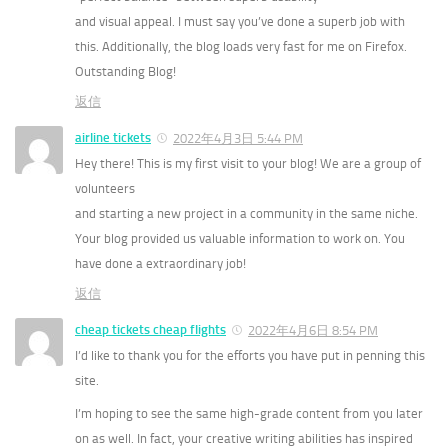
and visual appeal. I must say you’ve done a superb job with
this. Additionally, the blog loads very fast for me on Firefox.
Outstanding Blog!
返信
airline tickets
2022年4月3日 5:44 PM
Hey there! This is my first visit to your blog! We are a group of
volunteers
and starting a new project in a community in the same niche.
Your blog provided us valuable information to work on. You
have done a extraordinary job!
返信
cheap tickets cheap flights
2022年4月6日 8:54 PM
I’d like to thank you for the efforts you have put in penning this
site.
I’m hoping to see the same high-grade content from you later
on as well. In fact, your creative writing abilities has inspired