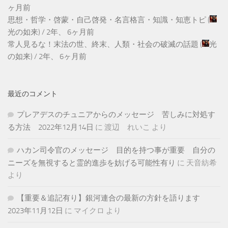
ヶ月前
思想・哲学・啓蒙・自己啓発・名言格言・知識・知恵トピ
(
光の如来
) /
2年、 6ヶ月前
常人見るな！末法の世、終末、人類・社会の破滅の話題
(
光
の如来
) /
2年、 6ヶ月前
最近のコメント
プレアデスのチュニアからのメッセージ 苦しみに対処す
る方法 2022年12月14日
に
渡辺 れいこ
より
ハカン司令官のメッセージ 目的を持つ事が重要 自分の
ニーズを無視すると霊的進歩を妨げる可能性有り
に
天音紡希
より
【重要＆追記有り】銀河連合の最新の方針を語ります
2023年11月12日
に
マイクロ
より