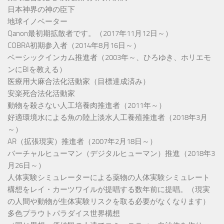
日本神界の神の臣下
地球イノベーター
Qanon最初期拡散者です。（2017年11月12日～）
COBRA初期参入者（2014年8月16日～）
ベーシックインカム推進者（2003年～、ひろゆき、ホリエモ
ンにBIを教える）
医療用大麻合法化活動家（目標達成済み）
安楽死合法化活動家
動物を殺さない人工培養肉推進者（2011年～）
好適環境水による魚の陸上淡水人工養殖推進者（2018年3月
～）
AR（拡張現実）推進者（2007年2月18日～）
バーチャルヒューマン（デジタルヒューマン）推進（2018年3
月26日～）
人体実験シミュレーターによる薬物の人体実験シミュレート
構想をレイ・カーツワイルが提唱する数年前に提唱。（現実
の人間や動物が生体実験リスクを取る必要がなくなります）
多色プラウトパラダイス世界構想