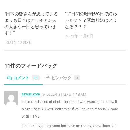
”日本の皆さんが思っている
0
”10日間の暗闇が6日で終わ
0
よりも日本はアライアンス
った？？？緊急放送はどう
の大きな一部と思っていま
なる？？？”
す！”
2021年11月8日
2021年12月8日
11件のフィードバック
コメント
11
ピンバック
0
tinyurl.com
2022年3月27日 1:13 AM
Hello this is kind of of off topic but I was wanting to know if
blogs use WYSIWYG editors or if you have to manually code
with HTML.
I’m starting a blog soon but have no coding know-how so I