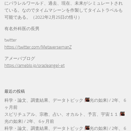
にパラレルワールド、過去、現在、未来がシミュレートされ
ている。なのでタイムマシーンを作製してタイムトラベルも
可能である。（2022年2月25日の悟り）
有名外科医の長男
twitter
https://twitter.com/MetaversemanZ
アメーバブログ
https://ameblo.jp/oracleangel-et
最近の投稿
科学・論文、調査結果、データトピック
(
光の如来
) /
2年、 6
ヶ月前
スピリチュアル、宗教、占い、オカルト、予言、宇宙１１
(
光の如来
) /
2年、 6ヶ月前
科学・論文、調査結果、データトピック
(
光の如来
) /
2年、 6