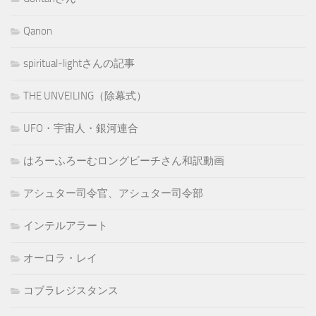
Qanon
spiritual-lightさんの記事
THE UNVEILING（除幕式）
UFO・宇宙人・銀河連合
はろーふろーむロングビーチさん和訳動画
アシュター司令官、アシュター司令部
インテルアラート
オーロラ・レイ
コブラレジスタンス