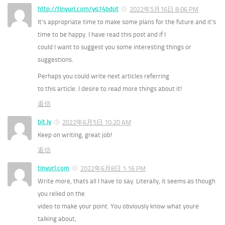
http://tinyurl.com/y674bdot
2022年5月16日 8:06 PM
It’s appropriate time to make some plans for the future and it’s
time to be happy. I have read this post and if I
could I want to suggest you some interesting things or
suggestions.
Perhaps you could write next articles referring
to this article. I desire to read more things about it!
返信
bit.ly
2022年6月5日 10:20 AM
Keep on writing, great job!
返信
tinyurl.com
2022年6月8日 1:16 PM
Write more, thats all I have to say. Literally, it seems as though
you relied on the
video to make your point. You obviously know what youre
talking about,