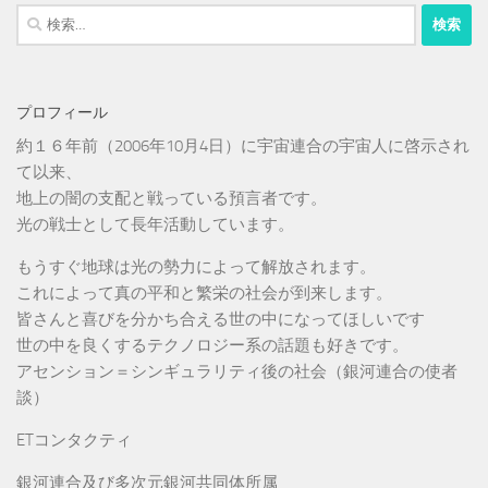
検
索:
プロフィール
約１６年前（2006年10月4日）に宇宙連合の宇宙人に啓示され
て以来、
地上の闇の支配と戦っている預言者です。
光の戦士として長年活動しています。
もうすぐ地球は光の勢力によって解放されます。
これによって真の平和と繁栄の社会が到来します。
皆さんと喜びを分かち合える世の中になってほしいです
世の中を良くするテクノロジー系の話題も好きです。
アセンション＝シンギュラリティ後の社会（銀河連合の使者
談）
ETコンタクティ
銀河連合及び多次元銀河共同体所属