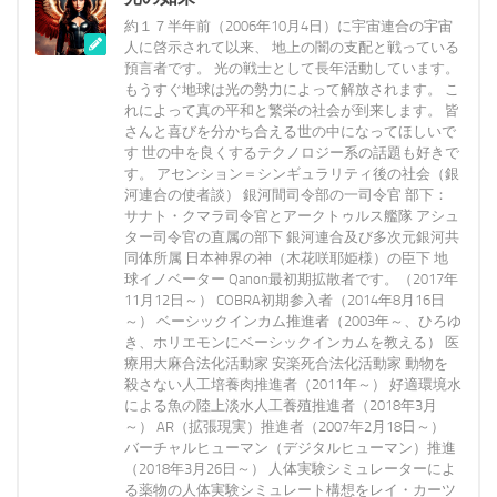
約１７半年前（2006年10月4日）に宇宙連合の宇宙
人に啓示されて以来、 地上の闇の支配と戦っている
預言者です。 光の戦士として長年活動しています。
もうすぐ地球は光の勢力によって解放されます。 こ
れによって真の平和と繁栄の社会が到来します。 皆
さんと喜びを分かち合える世の中になってほしいで
す 世の中を良くするテクノロジー系の話題も好きで
す。 アセンション＝シンギュラリティ後の社会（銀
河連合の使者談） 銀河間司令部の一司令官 部下：
サナト・クマラ司令官とアークトゥルス艦隊 アシュ
ター司令官の直属の部下 銀河連合及び多次元銀河共
同体所属 日本神界の神（木花咲耶姫様）の臣下 地
球イノベーター Qanon最初期拡散者です。（2017年
11月12日～） COBRA初期参入者（2014年8月16日
～） ベーシックインカム推進者（2003年～、ひろゆ
き、ホリエモンにベーシックインカムを教える） 医
療用大麻合法化活動家 安楽死合法化活動家 動物を
殺さない人工培養肉推進者（2011年～） 好適環境水
による魚の陸上淡水人工養殖推進者（2018年3月
～） AR（拡張現実）推進者（2007年2月18日～）
バーチャルヒューマン（デジタルヒューマン）推進
（2018年3月26日～） 人体実験シミュレーターによ
る薬物の人体実験シミュレート構想をレイ・カーツ