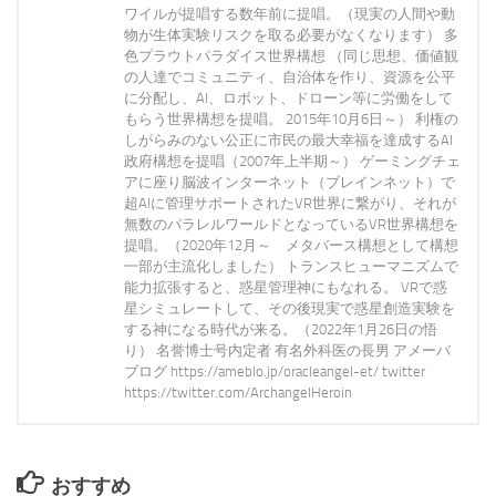
ワイルが提唱する数年前に提唱。（現実の人間や動
物が生体実験リスクを取る必要がなくなります） 多
色プラウトパラダイス世界構想 （同じ思想、価値観
の人達でコミュニティ、自治体を作り、資源を公平
に分配し、AI、ロボット、ドローン等に労働をして
もらう世界構想を提唱。 2015年10月6日～） 利権の
しがらみのない公正に市民の最大幸福を達成するAI
政府構想を提唱（2007年上半期～） ゲーミングチェ
アに座り脳波インターネット（ブレインネット）で
超AIに管理サポートされたVR世界に繋がり、それが
無数のパラレルワールドとなっているVR世界構想を
提唱。（2020年12月～ メタバース構想として構想
一部が主流化しました） トランスヒューマニズムで
能力拡張すると、惑星管理神にもなれる。 VRで惑
星シミュレートして、その後現実で惑星創造実験を
する神になる時代が来る。（2022年1月26日の悟
り） 名誉博士号内定者 有名外科医の長男 アメーバ
ブログ https://ameblo.jp/oracleangel-et/ twitter
https://twitter.com/ArchangelHeroin
おすすめ