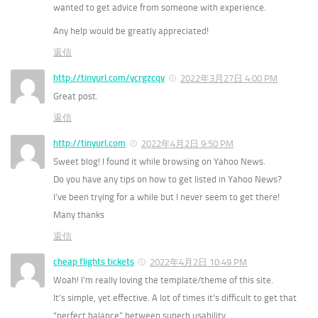
wanted to get advice from someone with experience.
Any help would be greatly appreciated!
返信
http://tinyurl.com/ycrgzcqv
2022年3月27日 4:00 PM
Great post.
返信
http://tinyurl.com
2022年4月2日 9:50 PM
Sweet blog! I found it while browsing on Yahoo News.
Do you have any tips on how to get listed in Yahoo News?
I’ve been trying for a while but I never seem to get there!
Many thanks
返信
cheap flights tickets
2022年4月2日 10:49 PM
Woah! I’m really loving the template/theme of this site.
It’s simple, yet effective. A lot of times it’s difficult to get that
“perfect balance” between superb usability