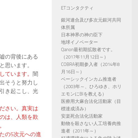
ETコンタクティ
銀河連合及び多次元銀河共同
体所属
日本神界の神の臣下
地球イノベーター
Qanon最初期拡散者です。
嘘の背後にある
（2017年11月12日～）
COBRA初期参入者（2014年8
と思います。
月16日～）
しています。
闇
ベーシックインカム推進者
出そうと努力し
（2003年～、ひろゆき、ホリ
引き起こし、光
エモンにBIを教える）
医療用大麻合法化活動家（目
ださい。真実は
標達成済み）
安楽死合法化活動家
のは、人類を欺
動物を殺さない人工培養肉推
。
進者（2011年～）
たの5次元への進