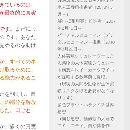
好適環境水による魚の陸上淡
きているのは、
水人工養殖推進者（2018年3
が最終的に真実
月～）
AR（拡張現実）推進者（2007
年2月18日～）
です。
まだ眠っ
バーチャルヒューマン（デジ
のです。あなた
タルヒューマン）推進（2018
覚めるのを助け
年3月26日～）
人体実験シミュレーターによ
か、すべてのネ
る薬物の人体実験シミュレー
け取るために、
ト構想をレイ・カーツワイル
が提唱する数年前に提唱。
る能力があるこ
（現実の人間や動物が生体実
験リスクを取る必要がなくな
たを弱くし、自
ります）
この部分を解放
多色プラウトパラダイス世界
した。
日ごと
構想
（同じ思想、価値観の人達で
コミュニティ、自治体を作
か、多くの真実