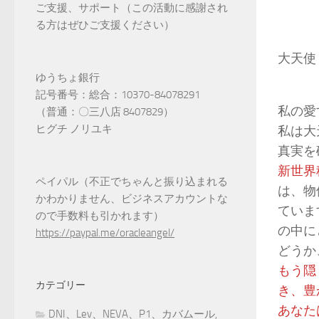
ご支援、サポート（この活動に感謝され
る方はぜひご支援ください）
大天使
ゆうちょ銀行
記号番号：総合：10370-84078291
私の愛
（普通：〇三八店 8407829）
ヒグチ ノリユキ
私は大
真実を
新世界
ペイパル（不正でちゃんと振り込まれる
は、物
かわかりません、ビジネスアカウントな
ていま
ので手数料も引かれます）
の中に
https://paypal.me/oracleangel/
どうか
もう隠
カテゴリー
き、豊
あなた
DNI、Lev、NEVA、P1、カバムール,