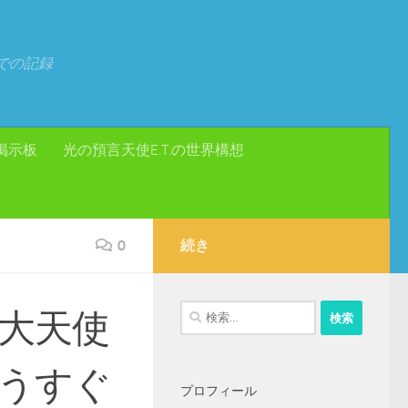
での記録
掲示板
光の預言天使E.T.の世界構想
0
続き
検
大天使
索:
うすぐ
プロフィール