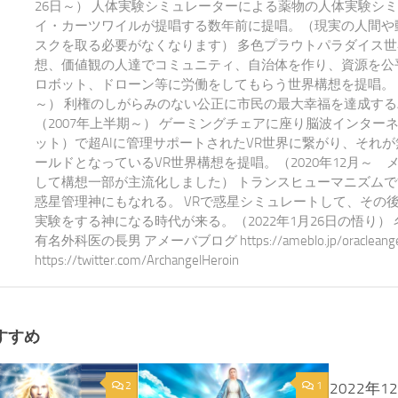
26日～） 人体実験シミュレーターによる薬物の人体実験シ
イ・カーツワイルが提唱する数年前に提唱。（現実の人間や
スクを取る必要がなくなります） 多色プラウトパラダイス世
想、価値観の人達でコミュニティ、自治体を作り、資源を公平
ロボット、ドローン等に労働をしてもらう世界構想を提唱。 20
～） 利権のしがらみのない公正に市民の最大幸福を達成する
（2007年上半期～） ゲーミングチェアに座り脳波インター
ット）で超AIに管理サポートされたVR世界に繋がり、それ
ールドとなっているVR世界構想を提唱。（2020年12月～ 
して構想一部が主流化しました） トランスヒューマニズム
惑星管理神にもなれる。 VRで惑星シミュレートして、その
実験をする神になる時代が来る。（2022年1月26日の悟り）
有名外科医の長男 アメーバブログ https://ameblo.jp/oracleangel-e
https://twitter.com/ArchangelHeroin
すすめ
2
1
2022年