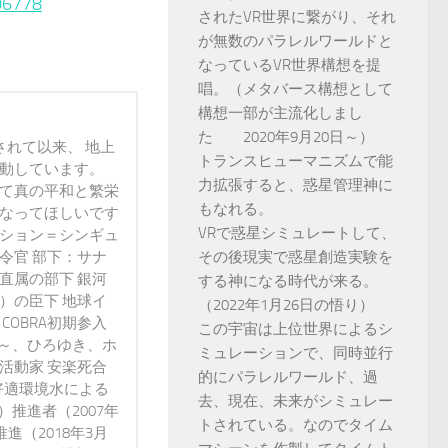
06778
されたVR世界に繋がり、それ
が無数のパラレルワールドと
なっているVR世界構想を提
唱。（メタバース構想として
構想一部が主流化しまし
た 2020年9月20日～）
されて以来、 地上
トランスヒューマニズムで能
活動しています。
力拡張すると、惑星管理神に
って真の平和と繁栄
もなれる。
になってほしいです
VRで惑星シミュレートして、
ンション＝シンギュ
令官 部下：サナ
その後現実で惑星創造実験を
直属の部下 銀河
する神になる時代が来る。
）の臣下 地球イ
（2022年1月26日の悟り）
 COBRA初期参入
この宇宙は上位世界によるシ
3年～、ひろゆき、ホ
ミュレーションで、同時並行
活動家 安楽死合
的にパラレルワールド、過
好適環境水による
去、現在、未来がシミュレー
）推進者（2007年
トされている。なのでタイム
進（2018年3月