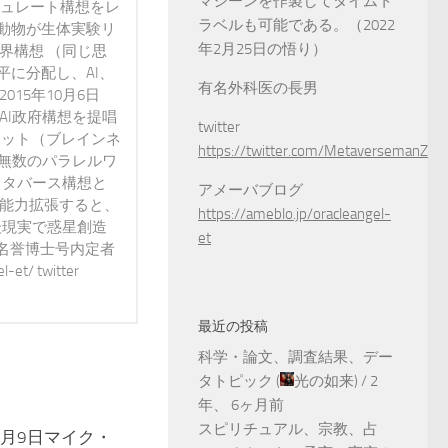
マシーンを作製してタイムト
ミュレート構想をレ
ラベルも可能である。（2022
動物が生体実験リ
年2月25日の悟り）
界構想 （同じ思
に分配し、AI、
有名外科医の長男
15年10月6日
AI政府構想を提唱
twitter
ネット（ブレインネ
https://twitter.com/MetaversemanZ
が無数のパラレルワ
メタバース構想と
アメーバブログ
で能力拡張すると、
https://ameblo.jp/oracleangel-
後現実で惑星創造
et
 名誉博士号内定者
t/ twitter
最近の投稿
科学・論文、調査結果、デー
タトピック
(
光の如来
) /
2
年、 6ヶ月前
スピリチュアル、宗教、占
12月9日マイク・
0