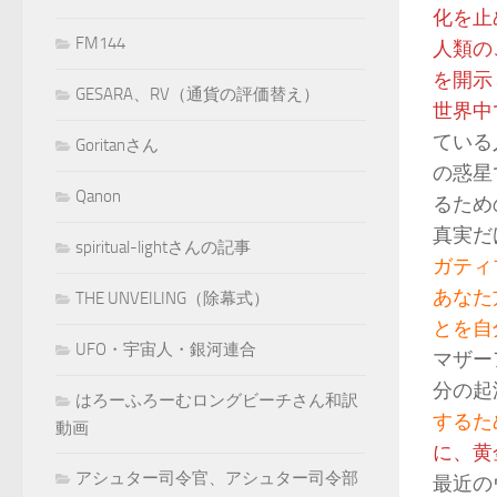
化を止
FM144
人類の
を開示
GESARA、RV（通貨の評価替え）
世界中
ている
Goritanさん
の惑星
Qanon
るため
真実だ
spiritual-lightさんの記事
ガティ
あなた
THE UNVEILING（除幕式）
とを自
UFO・宇宙人・銀河連合
マザー
分の起
はろーふろーむロングビーチさん和訳
するた
動画
に、黄
アシュター司令官、アシュター司令部
最近の