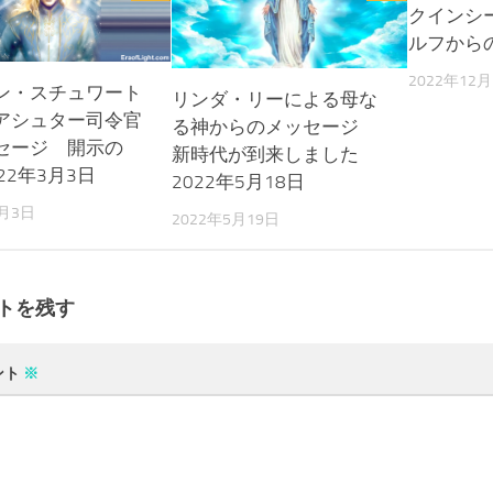
クインシ
ルフから
2022年12月
ン・スチュワート
リンダ・リーによる母な
アシュター司令官
る神からのメッセージ
セージ 開示の
新時代が到来しました
22年3月3日
2022年5月18日
3月3日
2022年5月19日
トを残す
ント
※