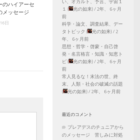
い、オカルト、予言、宇宙１
ーのハイアーセ
１
(
光の如来
) /
2年、 6ヶ月
のメッセージ
前
16日
科学・論文、調査結果、デー
タトピック
(
光の如来
) /
2
年、 6ヶ月前
思想・哲学・啓蒙・自己啓
発・名言格言・知識・知恵ト
ピ
(
光の如来
) /
2年、 6ヶ月
前
常人見るな！末法の世、終
末、人類・社会の破滅の話題
(
光の如来
) /
2年、 6ヶ月前
最近のコメント
プレアデスのチュニアから
のメッセージ 苦しみに対処