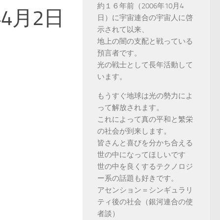
約１６年前（2006年10月4
4月2日
日）に宇宙連合の宇宙人に啓
示されて以来、
地上の闇の支配と戦っている
預言者です。
光の戦士として長年活動して
います。
もうすぐ地球は光の勢力によ
って解放されます。
これによって真の平和と繁栄
の社会が到来します。
皆さんと喜びを分かち合える
世の中になってほしいです
世の中を良くするテクノロジ
ー系の話題も好きです。
アセンション＝シンギュラリ
ティ後の社会（銀河連合の使
者談）