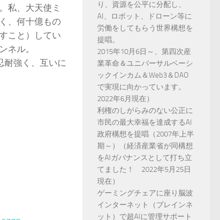
り、資源を公平に分配し、
。私、大天使ミ
AI、ロボット、ドローン等に
く、何十億もの
労働をしてもらう世界構想を
すこと）してい
提唱。
ンネル。
2015年10月6日～、第四次産
re）。忍耐強く、互いに
業革命＆ユニバーサルベーシ
ックインカム＆Web3＆DAO
で実現に向かっています。
2022年6月現在）
利権のしがらみのない公正に
市民の最大幸福を達成するAI
政府構想を提唱（2007年上半
期～）（経済産業省が同構想
をAIガバナンスとして打ち立
てました！ 2022年5月25日
現在）
ゲーミングチェアに座り脳波
インターネット（ブレインネ
ット）で超AIに管理サポート