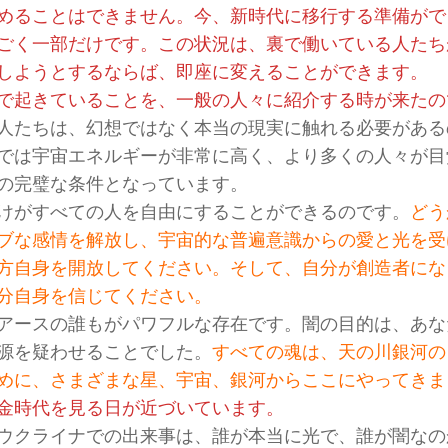
めることはできません。今、新時代に移行する準備がで
ごく一部だけです。この状況は、裏で働いている人たち
しようとするならば、即座に変えることができます。
で起きていることを、一般の人々に紹介する時が来たの
人たちは、幻想ではなく本当の現実に触れる必要がある
では宇宙エネルギーが非常に高く、より多くの人々が目
の完璧な条件となっています。
けがすべての人を自由にすることができるのです。
どう
ブな感情を解放し、宇宙的な普遍意識からの愛と光を受
方自身を開放してください。そして、自分が創造者にな
分自身を信じてください。
アースの誰もがパワフルな存在です。闇の目的は、あな
源を疑わせることでした。
すべての魂は、天の川銀河の
めに、さまざまな星、宇宙、銀河からここにやってきま
金時代を見る日が近づいています。
ウクライナでの出来事は、誰が本当に光で、誰が闇なの