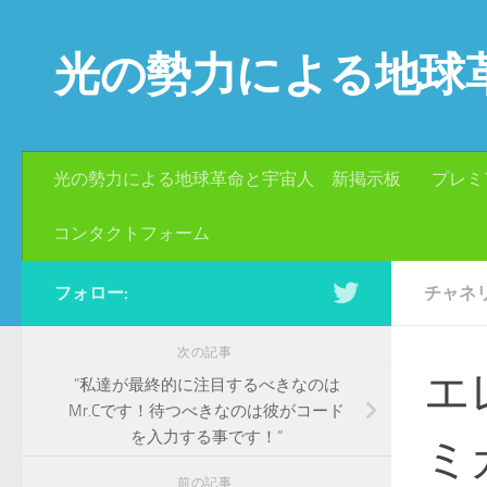
コンテンツへスキップ
光の勢力による地球
光の勢力による地球革命と宇宙人 新掲示板
プレミ
コンタクトフォーム
フォロー:
チャネ
次の記事
エ
”私達が最終的に注目するべきなのは
Mr.Cです！待つべきなのは彼がコード
を入力する事です！”
ミ
前の記事