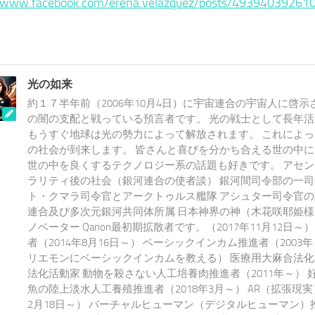
//www.facebook.com/erena.velazquez/posts/49394039261
光の如来
約１７半年前（2006年10月4日）に宇宙連合の宇宙人に啓示
の闇の支配と戦っている預言者です。 光の戦士として長年
もうすぐ地球は光の勢力によって解放されます。 これによ
の社会が到来します。 皆さんと喜びを分かち合える世の中
世の中を良くするテクノロジー系の話題も好きです。 アセ
ラリティ後の社会（銀河連合の使者談） 銀河間司令部の一司
ト・クマラ司令官とアークトゥルス艦隊 アシュター司令官の
連合及び多次元銀河共同体所属 日本神界の神（木花咲耶姫様
ノベーター Qanon最初期拡散者です。（2017年11月12日～）
者（2014年8月16日～） ベーシックインカム推進者（200
リエモンにベーシックインカムを教える） 医療用大麻合法化
法化活動家 動物を殺さない人工培養肉推進者（2011年～） 
魚の陸上淡水人工養殖推進者（2018年3月～） AR（拡張現実
2月18日～） バーチャルヒューマン（デジタルヒューマン）推