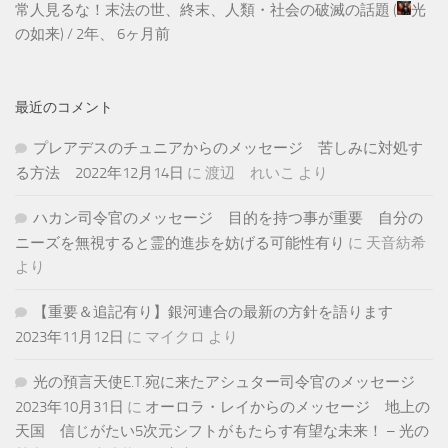
常人見るな！末法の世、終末、人類・社会の破滅の話題
(
光
の如来
) /
2年、 6ヶ月前
最近のコメント
プレアデスのチュニアからのメッセージ 苦しみに対処す
る方法 2022年12月14日
に
渡辺 れいこ
より
ハカン司令官のメッセージ 目的を持つ事が重要 自分の
ニーズを無視すると霊的進歩を妨げる可能性有り
に
天音紡希
より
【重要＆追記有り】銀河連合の最新の方針を語ります
2023年11月12日
に
マイクロ
より
光の預言天使E.T.宛に来たアシュター司令官のメッセージ
2023年10月31日
に
オーロラ・レイからのメッセージ 地上の
天国 信じがたい5次元シフトがもたらす有望な未来！ – 光の