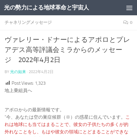
光の勢力による地球革命と宇宙人
コンテンツへスキップ
チャネリングメッセージ
0
ヴァレリー・ドナーによるアポロとプレ
アデス高等評議会ミラからのメッセー
ジ 2022年4月2日
BY
光の如来
·
2022年4月2日
Post Views:
1,323
地上乗組員へ
アポロからの最新情報です。
“今、あなたは空の巣症候群（※）の惑星に住んでいます。
こ
れは地球にも当てはまることで、彼女の子供たちの多くが的
外れなことをし、もはや彼女の領域にとどまることができな