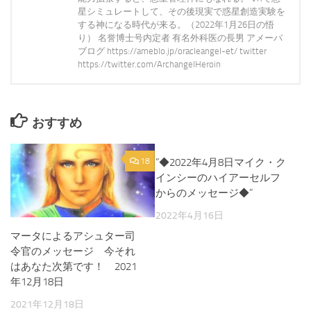
星シミュレートして、その後現実で惑星創造実験を
する神になる時代が来る。（2022年1月26日の悟
り） 名誉博士号内定者 有名外科医の長男 アメーバ
ブログ https://ameblo.jp/oracleangel-et/ twitter
https://twitter.com/ArchangelHeroin
おすすめ
18
”◆2022年4月8日マイク・ク
0
インシーのハイアーセルフ
からのメッセージ◆”
2022年4月16日
マータによるアシュター司
令官のメッセージ 今それ
はあなた次第です！ 2021
年12月18日
2021年12月18日