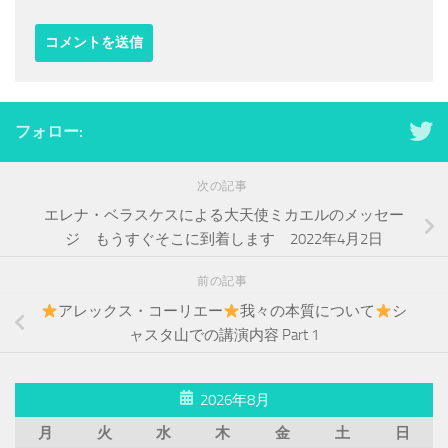
フォロー:
次の記事
エレナ・ベラスケスによる大天使ミカエルのメッセー
ジ もうすぐそこに到着します 2022年4月2日
前の記事
アレックス・コーリエー
我々の本質について
シ
ャスタ山での講演内容 Part 1
2026年8月
月
火
水
木
金
土
日