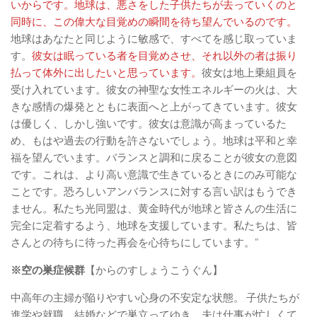
いからです。地球は、悪さをした子供たちが去っていくのと
同時に、この偉大な目覚めの瞬間を待ち望んでいるのです。
地球はあなたと同じように敏感で、すべてを感じ取っていま
す。
彼女は眠っている者を目覚めさせ、それ以外の者は振り
払って体外に出したいと思っています。
彼女は地上乗組員を
受け入れています。彼女の神聖な女性エネルギーの火は、大
きな感情の爆発とともに表面へと上がってきています。彼女
は優しく、しかし強いです。彼女は意識が高まっているた
め、もはや過去の行動を許さないでしょう。地球は平和と幸
福を望んでいます。バランスと調和に戻ることが彼女の意図
です。これは、より高い意識で生きているときにのみ可能な
ことです。恐ろしいアンバランスに対する言い訳はもうでき
ません。私たち光同盟は、黄金時代が地球と皆さんの生活に
完全に定着するよう、地球を支援しています。私たちは、皆
さんとの待ちに待った再会を心待ちにしています。”
※空の巣症候群
【からのすしょうこうぐん】
中高年の主婦が陥りやすい心身の不安定な状態。 子供たちが
進学や就職，結婚などで巣立ってゆき，夫は仕事が忙しくて