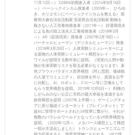
11月12日～） COBRA初期参入者（2014年8月16日
～） ベーシックインカム推進者（2003年～、ひろゆ
き、ホリエモンにベーシックインカムを教える） 医
療用大麻合法化活動家 安楽死合法化活動家 動物を
殺さない人工培養肉推進者（2011年～） 好適環境水
による魚の陸上淡水人工養殖推進者（2018年3月
～） AR（拡張現実）推進者（2007年2月18日～）
バーチャルヒューマン（デジタルヒューマン）推進
（2018年3月26日～） 人体実験シミュレーターによ
る薬物の人体実験シミュレート構想をレイ・カーツ
ワイルが提唱する数年前に提唱。（現実の人間や動
物が生体実験リスクを取る必要がなくなります） 多
色プラウトパラダイス世界構想 （同じ思想、価値観
の人達でコミュニティ、自治体を作り、資源を公平
に分配し、AI、ロボット、ドローン等に労働をして
もらう世界構想を提唱。 2015年10月6日～） 利権の
しがらみのない公正に市民の最大幸福を達成するAI
政府構想を提唱（2007年上半期～） ゲーミングチェ
アに座り脳波インターネット（ブレインネット）で
超AIに管理サポートされたVR世界に繋がり、それが
無数のパラレルワールドとなっているVR世界構想を
提唱。（2020年12月～ メタバース構想として構想
一部が主流化しました） トランスヒューマニズムで
能力拡張すると、惑星管理神にもなれる。 VRで惑