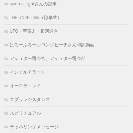
spiritual-lightさんの記事
THE UNVEILING（除幕式）
UFO・宇宙人・銀河連合
はろーふろーむロングビーチさん和訳動画
アシュター司令官、アシュター司令部
インテルアラート
オーロラ・レイ
コブラレジスタンス
スピリチュアル
チャネリングメッセージ