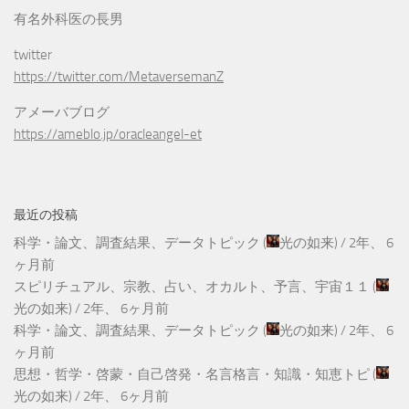
有名外科医の長男
twitter
https://twitter.com/MetaversemanZ
アメーバブログ
https://ameblo.jp/oracleangel-et
最近の投稿
科学・論文、調査結果、データトピック
(
光の如来
) /
2年、 6
ヶ月前
スピリチュアル、宗教、占い、オカルト、予言、宇宙１１
(
光の如来
) /
2年、 6ヶ月前
科学・論文、調査結果、データトピック
(
光の如来
) /
2年、 6
ヶ月前
思想・哲学・啓蒙・自己啓発・名言格言・知識・知恵トピ
(
光の如来
) /
2年、 6ヶ月前