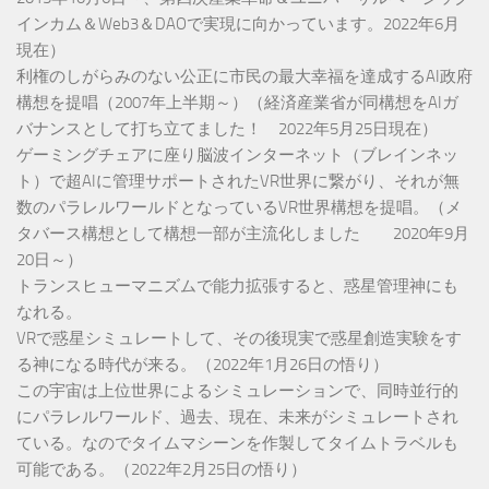
インカム＆Web3＆DAOで実現に向かっています。2022年6月
現在）
利権のしがらみのない公正に市民の最大幸福を達成するAI政府
構想を提唱（2007年上半期～）（経済産業省が同構想をAIガ
バナンスとして打ち立てました！ 2022年5月25日現在）
ゲーミングチェアに座り脳波インターネット（ブレインネッ
ト）で超AIに管理サポートされたVR世界に繋がり、それが無
数のパラレルワールドとなっているVR世界構想を提唱。（メ
タバース構想として構想一部が主流化しました 2020年9月
20日～）
トランスヒューマニズムで能力拡張すると、惑星管理神にも
なれる。
VRで惑星シミュレートして、その後現実で惑星創造実験をす
る神になる時代が来る。（2022年1月26日の悟り）
この宇宙は上位世界によるシミュレーションで、同時並行的
にパラレルワールド、過去、現在、未来がシミュレートされ
ている。なのでタイムマシーンを作製してタイムトラベルも
可能である。（2022年2月25日の悟り）