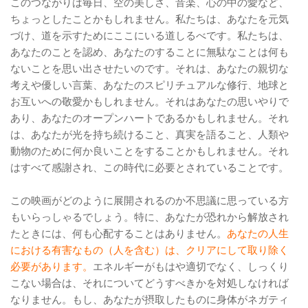
このつながりは毎日、空の美しさ、音楽、心の中の愛など、
ちょっとしたことかもしれません。私たちは、あなたを元気
づけ、道を示すためにここにいる道しるべです。私たちは、
あなたのことを認め、あなたのすることに無駄なことは何も
ないことを思い出させたいのです。それは、あなたの親切な
考えや優しい言葉、あなたのスピリチュアルな修行、地球と
お互いへの敬愛かもしれません。それはあなたの思いやりで
あり、あなたのオープンハートであるかもしれません。それ
は、あなたが光を持ち続けること、真実を語ること、人類や
動物のために何か良いことをすることかもしれません。それ
はすべて感謝され、この時代に必要とされていることです。
この映画がどのように展開されるのか不思議に思っている方
もいらっしゃるでしょう。特に、あなたが恐れから解放され
たときには、何も心配することはありません。
あなたの人生
における有害なもの（人を含む）は、クリアにして取り除く
必要があります。
エネルギーがもはや適切でなく、しっくり
こない場合は、それについてどうすべきかを対処しなければ
なりません。もし、あなたが摂取したものに身体がネガティ