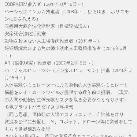
COBRA初期参入者（2014年8月16日～）
ベーシックインカム推進者（2003年～、ひろゆき、ホリエモ
ンにBIを教える）
医療用大麻合法化活動家（目標達成済み）
安楽死合法化活動家
動物を殺さない人工培養肉推進者（2011年～）
好適環境水による魚の陸上淡水人工養殖推進者（2018年3月
～）
AR（拡張現実）推進者（2007年2月18日～）
バーチャルヒューマン（デジタルヒューマン）推進（2018年3
月26日～）
人体実験シミュレーターによる薬物の人体実験シミュレート
構想をレイ・カーツワイルが提唱する数年前に提唱。（現実
の人間や動物が生体実験リスクを取る必要がなくなります）
多色プラウトパラダイス世界構想
（同じ思想、価値観の人達でコミュニティ、自治体を作り、
資源を公平に分配し、AI、ロボット、ドローン等に労働をして
もらう世界構想を提唱。
2015年10月6日～、第四次産業革命＆ユニバーサルベーシック