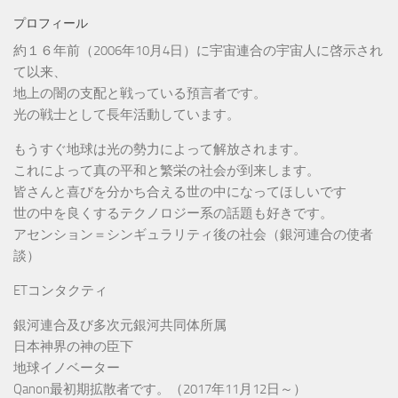
プロフィール
約１６年前（2006年10月4日）に宇宙連合の宇宙人に啓示され
て以来、
地上の闇の支配と戦っている預言者です。
光の戦士として長年活動しています。
もうすぐ地球は光の勢力によって解放されます。
これによって真の平和と繁栄の社会が到来します。
皆さんと喜びを分かち合える世の中になってほしいです
世の中を良くするテクノロジー系の話題も好きです。
アセンション＝シンギュラリティ後の社会（銀河連合の使者
談）
ETコンタクティ
銀河連合及び多次元銀河共同体所属
日本神界の神の臣下
地球イノベーター
Qanon最初期拡散者です。（2017年11月12日～）