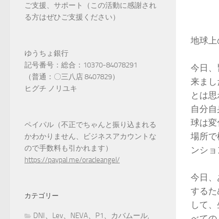
ご支援、サポート（この活動に感謝され
る方はぜひご支援ください）
地球上
ゆうちょ銀行
記号番号：総合：10370-84078291
今日、
（普通：〇三八店 8407829）
来まし
ヒグチ ノリユキ
とは思
自分自
球は変
ペイパル（不正でちゃんと振り込まれる
場所で
かわかりません、ビジネスアカウントな
ので手数料も引かれます）
ンショ
https://paypal.me/oracleangel/
今日、
するた
カテゴリー
して、
DNI、Lev、NEVA、P1、カバムール,
べての