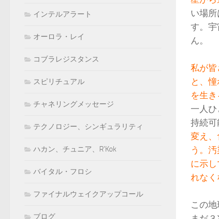
い場所
インテルアラート
す。宇
オーロラ・レイ
ん。
コブラレジスタンス
私が皆
と、憧
スピリチュアル
を生き
チャネリングメッセージ
一人ひ
持続可
テクノロジー、シンギュラリティ
変え、
う。汚
ハカン、チュニア、R'Kok
に示し
バイタル・フロシ
れなく
ファイナルウェイクアップコール
この地
ブログ
まだ３