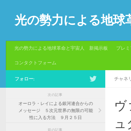
コンテンツへスキップ
光の勢力による地球
光の勢力による地球革命と宇宙人 新掲示板
プレミ
コンタクトフォーム
フォロー:
チャネ
次の記事
ヴ
オーロラ・レイによる銀河連合からの
メッセージ ５次元世界の無限の可能
性に入る方法 ９月２５日
ュ
前の記事