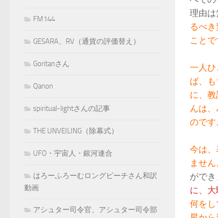
理由は
FM144
るべき
ことで
GESARA、RV（通貨の評価替え）
Goritanさん
一人ひ
ば、も
Qanon
に、教
んは、
spiritual-lightさんの記事
のです
THE UNVEILING（除幕式）
今は、
UFO・宇宙人・銀河連合
ません
ができ
はろーふろーむロングビーチさん和訳
動画
に、大
何をし
アシュター司令官、アシュター司令部
星から