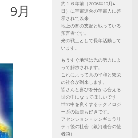
約１６年前（2006年10月4
 9月
日）に宇宙連合の宇宙人に啓
示されて以来、
地上の闇の支配と戦っている
預言者です。
光の戦士として長年活動して
います。
もうすぐ地球は光の勢力によ
って解放されます。
これによって真の平和と繁栄
の社会が到来します。
皆さんと喜びを分かち合える
世の中になってほしいです
世の中を良くするテクノロジ
ー系の話題も好きです。
アセンション＝シンギュラリ
ティ後の社会（銀河連合の使
者談）