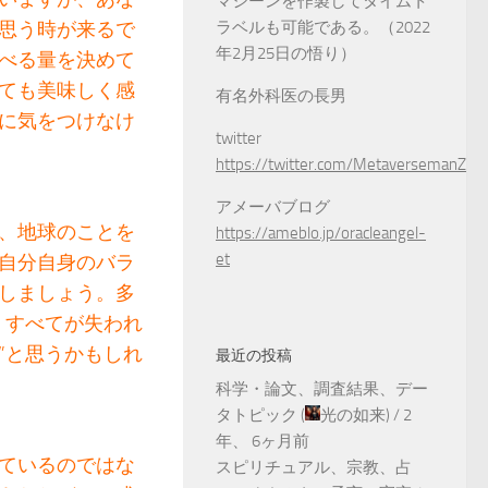
マシーンを作製してタイムト
思う時が来るで
ラベルも可能である。（2022
年2月25日の悟り）
べる量を決めて
ても美味しく感
有名外科医の長男
に気をつけなけ
twitter
https://twitter.com/MetaversemanZ
アメーバブログ
、地球のことを
https://ameblo.jp/oracleangel-
et
自分自身のバラ
しましょう。多
、すべてが失われ
”と思うかもしれ
最近の投稿
科学・論文、調査結果、デー
タトピック
(
光の如来
) /
2
年、 6ヶ月前
ているのではな
スピリチュアル、宗教、占