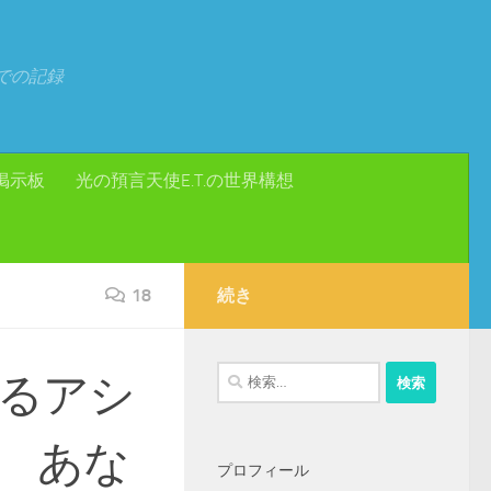
での記録
掲示板
光の預言天使E.T.の世界構想
18
続き
検
るアシ
索:
 あな
プロフィール