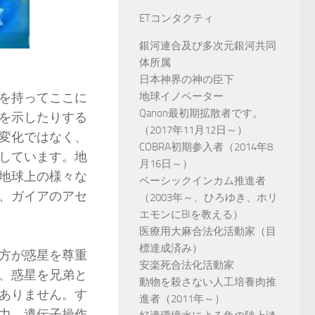
ETコンタクティ
銀河連合及び多次元銀河共同
体所属
日本神界の神の臣下
を持ってここに
地球イノベーター
Qanon最初期拡散者です。
を示したりする
（2017年11月12日～）
変化ではなく、
COBRA初期参入者（2014年8
しています。地
月16日～）
地球上の様々な
ベーシックインカム推進者
、ガイアのアセ
（2003年～、ひろゆき、ホリ
エモンにBIを教える）
医療用大麻合法化活動家（目
標達成済み）
方が惑星を尊重
安楽死合法化活動家
、惑星を兄弟と
動物を殺さない人工培養肉推
ありません。す
進者（2011年～）
力、遺伝子操作…