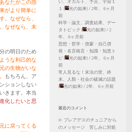
あなたがこの惑
い、オカルト、予言、宇宙１
１
(
光の如来
) /
2年、 6ヶ月
来がより簡単に
前
す。なぜなら、
科学・論文、調査結果、デー
。なぜなら、未
タトピック
(
光の如来
) /
2
年、 6ヶ月前
思想・哲学・啓蒙・自己啓
分の明日のため
発・名言格言・知識・知恵ト
ピ
(
光の如来
) /
2年、 6ヶ月
ような利己的な
前
元の生物がいな
常人見るな！末法の世、終
。
もちろん、ア
末、人類・社会の破滅の話題
ンションしない
(
光の如来
) /
2年、 6ヶ月前
いきます。本当
進化したいと思
最近のコメント
プレアデスのチュニアから
元に戻ってくる
のメッセージ 苦しみに対処