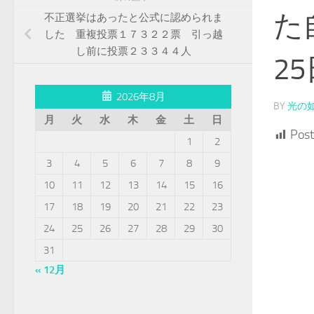
た
不正選挙はあったと公式に認められま
した 重複投票１７３２２票 引っ越
し前に投票２３３４４人
25
2026年8月
BY
光の
月
火
水
木
金
土
日
Post
1
2
3
4
5
6
7
8
9
10
11
12
13
14
15
16
17
18
19
20
21
22
23
24
25
26
27
28
29
30
31
« 12月