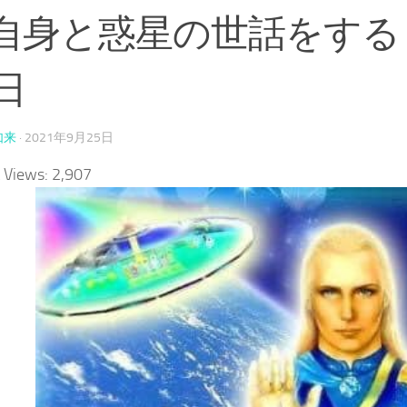
自身と惑星の世話をする
日
如来
·
2021年9月25日
 Views:
2,907