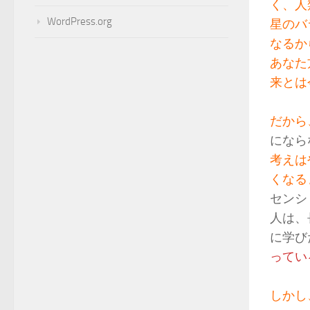
く、人
WordPress.org
星のバ
なるか
あなた
来とは
だから
になら
考えは
くなる
センシ
人は、
に学び
ってい
しかし