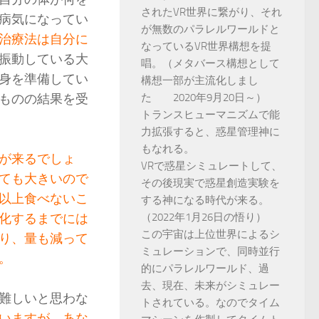
されたVR世界に繋がり、それ
病気になってい
が無数のパラレルワールドと
治療法は自分に
なっているVR世界構想を提
振動している大
唱。（メタバース構想として
身を準備してい
構想一部が主流化しまし
ものの結果を受
た 2020年9月20日～）
トランスヒューマニズムで能
力拡張すると、惑星管理神に
もなれる。
が来るでしょ
VRで惑星シミュレートして、
ても大きいので
その後現実で惑星創造実験を
以上食べないこ
する神になる時代が来る。
化するまでには
（2022年1月26日の悟り）
この宇宙は上位世界によるシ
り、量も減って
ミュレーションで、同時並行
。
的にパラレルワールド、過
去、現在、未来がシミュレー
難しいと思わな
トされている。なのでタイム
いますが、あな