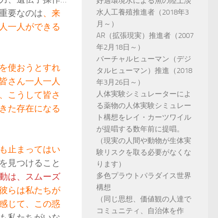
好適環境水による魚の陸上淡
重要なのは
、来
水人工養殖推進者（2018年3
月～）
人一人ができる
AR（拡張現実）推進者（2007
年2月18日～）
バーチャルヒューマン（デジ
を使おうとすれ
タルヒューマン）推進（2018
皆さん一人一人
年3月26日～）
、こうして皆さ
人体実験シミュレーターによ
る薬物の人体実験シミュレー
きた存在になる
ト構想をレイ・カーツワイル
が提唱する数年前に提唱。
（現実の人間や動物が生体実
も止まってはい
験リスクを取る必要がなくな
を見つけること
ります）
動は、スムーズ
多色プラウトパラダイス世界
構想
彼らは私たちが
（同じ思想、価値観の人達で
感じて、この惑
コミュニティ、自治体を作
も私たちがいな