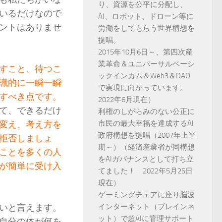
り、資源を公平に分配し、
いるだけなので
AI、ロボット、ドローン等に
ントはありませ
労働をしてもらう世界構想を
提唱。
2015年10月6日～、第四次産
業革命＆ユニバーサルベーシ
すこと、待つこ
ックインカム＆Web3＆DAO
識的に一瞬一瞬
で実現に向かっています。
すべき点です。
2022年6月現在）
て、できるだけ
利権のしがらみのない公正に
変え、考え方を
市民の最大幸福を達成するAI
政府構想を提唱（2007年上半
拒否しましょ
期～）（経済産業省が同構想
ことを多くの人
をAIガバナンスとして打ち立
が簡単に受け入
てました！ 2022年5月25日
現在）
ゲーミングチェアに座り脳波
いと言えます。
インターネット（ブレインネ
ット）で超AIに管理サポート
自分の体が何を