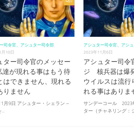
0
ー司令官、アシュター司令部
アシュター司令官、アシュ
1月10日
2023年11月6日
ュター司令官のメッセー
アシュター司令
私達が現れる事はもう待
ジ 核兵器は爆
とはできません、現れる
ウイルスは流行
ありません
れる事はありま
年11月9日 アシュター・シェラン –
サンデーコール 2023
..
ター（チャネリング：ジ.