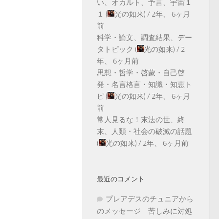
い、オカルト、予言、宇宙１
１
(
光の如来
) /
2年、 6ヶ月
前
科学・論文、調査結果、デー
タトピック
(
光の如来
) /
2
年、 6ヶ月前
思想・哲学・啓蒙・自己啓
発・名言格言・知識・知恵ト
ピ
(
光の如来
) /
2年、 6ヶ月
前
常人見るな！末法の世、終
末、人類・社会の破滅の話題
(
光の如来
) /
2年、 6ヶ月前
最近のコメント
プレアデスのチュニアから
のメッセージ 苦しみに対処