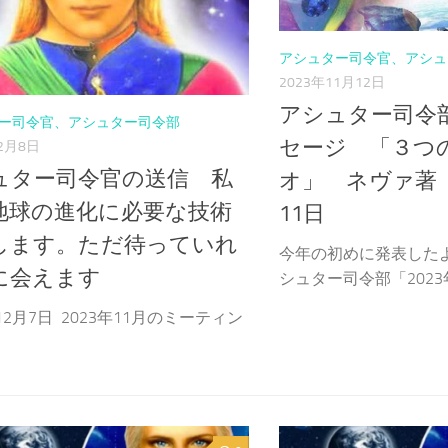
アシュター司令官、アシュ
2023年11月12日
アシュター司令
ー司令官、アシュター司令部
セージ 「３つ
12月8日
ュター司令官の送信 私
オ」 ネヴァ著 2
地球の進化に必要な技術
11日
します。ただ待っていれ
今年の初めに発表した
に会えます
シュター司令部「2023年
年12月7日 2023年11月のミーティン