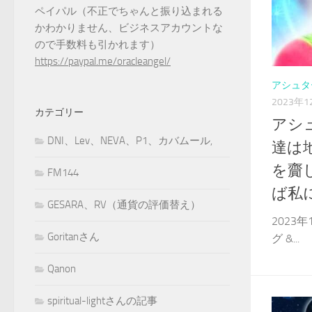
ペイパル（不正でちゃんと振り込まれる
かわかりません、ビジネスアカウントな
ので手数料も引かれます）
https://paypal.me/oracleangel/
アシュタ
2023年
カテゴリー
アシ
DNI、Lev、NEVA、P1、カバムール,
達は
を齎
FM144
ば私
GESARA、RV（通貨の評価替え）
2023
Goritanさん
グ &...
Qanon
spiritual-lightさんの記事