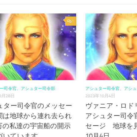
1
ー司令官、アシュター司令部
アシュター司令官、アシュ
0月28日
2023年10月4日
ュター司令官のメッセー
ヴァニア・ロド
闇は地球から連れ去られ
アシュター司令
万の私達の宇宙船の開示
セージ 地球
づいています
10月4日