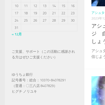
10
11
12
13
14
15
16
アシュタ
17
18
19
20
21
22
23
2023年1
24
25
26
27
28
29
30
アシ
31
ジ 
« 12月
しょう
アシュ
ご支援、サポート（この活動に感謝され
信じよう&
る方はぜひご支援ください）
ゆうちょ銀行
記号番号：総合：10370-84078291
（普通：〇三八店 8407829）
ヒグチ ノリユキ