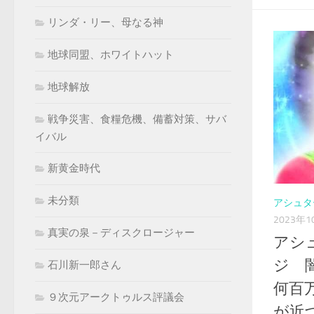
リンダ・リー、母なる神
地球同盟、ホワイトハット
地球解放
戦争災害、食糧危機、備蓄対策、サバ
イバル
新黄金時代
未分類
アシュタ
2023年1
真実の泉－ディスクロージャー
アシ
ジ 
石川新一郎さん
何百
９次元アークトゥルス評議会
が近