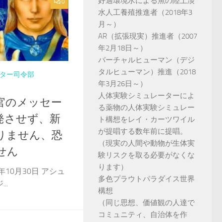
好適環境水による魚の陸上淡
0
水人工養殖推進者（2018年3
月～）
AR（拡張現実）推進者（2007
年2月18日～）
バーチャルヒューマン（デジ
タルヒューマン）推進（2018
ター司令部
年3月26日～）
人体実験シミュレーターによ
官のメッセー
る薬物の人体実験シミュレー
発させず、新
ト構想をレイ・カーツワイル
が提唱する数年前に提唱。
りません、恐
（現実の人間や動物が生体実
せん
験リスクを取る必要がなくな
ります）
年10月30日 アシュ
多色プラウトパラダイス世界
..
構想
（同じ思想、価値観の人達で
コミュニティ、自治体を作