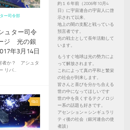
約１６年前（2006年10月4
日）に宇宙連合の宇宙人に啓
ター司令部
示されて以来、
地上の闇の支配と戦っている
シュター司令
預言者です。
光の戦士として長年活動して
ージ 光の銀
います。
17年3月14日
もうすぐ地球は光の勢力によ
何者か？ アシュタ
って解放されます。
リバ...
これによって真の平和と繁栄
の社会が到来します。
皆さんと喜びを分かち合える
世の中になってほしいです
世の中を良くするテクノロジ
0
ー系の話題も好きです。
アセンション＝シンギュラリ
ティ後の社会（銀河連合の使
者談）