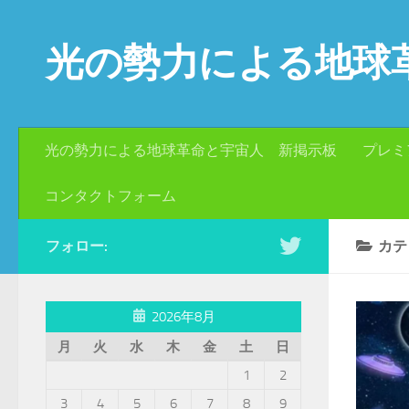
コンテンツへスキップ
光の勢力による地球
光の勢力による地球革命と宇宙人 新掲示板
プレミ
コンタクトフォーム
フォロー:
カテ
2026年8月
月
火
水
木
金
土
日
1
2
3
4
5
6
7
8
9