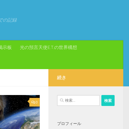
での記録
掲示板
光の預言天使E.T.の世界構想
続き
検
0
索:
プロフィール