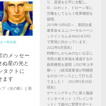
り、資源を公平に分配し、
0
AI、ロボット、ドローン等に
労働をしてもらう世界構想を
提唱。
2015年10月6日～、第四次産
業革命＆ユニバーサルベーシ
ックインカム＆Web3＆DAO
で実現に向かっています。
ター司令部
2022年6月現在）
利権のしがらみのない公正に
官のメッセー
市民の最大幸福を達成するAI
せぬ星の光と
政府構想を提唱（2007年上半
期～）（経済産業省が同構想
ンタクトに
をAIガバナンスとして打ち立
せます
てました！ 2022年5月25日
現在）
ップ（光の船）と新
ゲーミングチェアに座り脳波
インターネット（ブレインネ
ット）で超AIに管理サポート