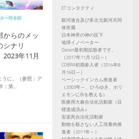
ETコンタクティ
ター司令部
銀河連合及び多次元銀河共同
体所属
部からのメッ
日本神界の神の臣下
地球イノベーター
のシナリ
Qanon最初期拡散者です。
023年11月
（2017年11月12日～）
COBRA初期参入者（2014年8
月16日～）
ように、（参照：ア
ベーシックインカム推進者
：第...
（2003年～、ひろゆき、ホリ
エモンにBIを教える）
医療用大麻合法化活動家（目
標達成済み）
安楽死合法化活動家
動物を殺さない人工培養肉推
進者（2011年～）