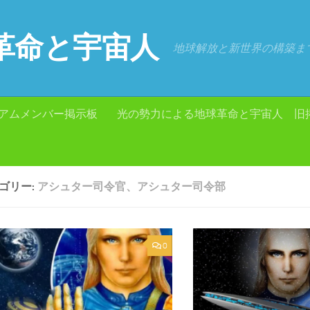
革命と宇宙人
地球解放と新世界の構築ま
アムメンバー掲示板
光の勢力による地球革命と宇宙人 旧
ゴリー:
アシュター司令官、アシュター司令部
0