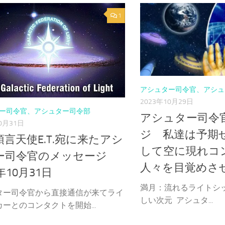
1
アシュター司令官、アシュ
2023年10月29日
ー司令官、アシュター司令部
アシュター司令
0月31日
ジ 私達は予期
言天使E.T.宛に来たアシ
して空に現れコ
ー司令官のメッセージ
人々を目覚めさ
3年10月31日
満月：流れるライトシ
ター司令官から直接通信が来てライ
しい次元 アシュタ...
ーとのコンタクトを開始...