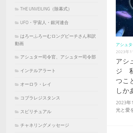
THE UNVEILING（除幕式）
UFO・宇宙人・銀河連合
はろーふろーむロングビーチさん和訳
動画
アシュタ
2023年1
アシュター司令官、アシュター司令部
アシ
ジ 
インテルアラート
つこ
オーロラ・レイ
しか
コブラレジスタンス
2023
光と愛を.
スピリチュアル
チャネリングメッセージ