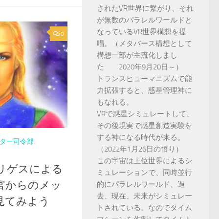
されたVR世界に繋がり、それ
が無数のパラレルワールドと
なっているVR世界構想を提
0
唱。（メタバース構想として
構想一部が主流化しまし
た 2020年9月20日～）
トランスヒューマニズムで能
力拡張すると、惑星管理神に
もなれる。
VRで惑星シミュレートして、
その後現実で惑星創造実験を
する神になる時代が来る。
ター司令部
（2022年1月26日の悟り）
この宇宙は上位世界によるシ
リゲスによる
ミュレーションで、同時並行
官からのメッ
的にパラレルワールド、過
去、現在、未来がシミュレー
を見てみよう
トされている。なのでタイム