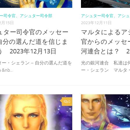
ー司令官、アシュター司令部
アシュター司令官、アシュ
2月15日
2023年12月11日
ュター司令官のメッセー
マルタによるア
自分の選んだ道を信じま
官からのメッセ
 2023年12月13日
河連合とは？ 20
ター・シェラン – 自分の選んだ道を
光の銀河連合 私達は
nb...
ー・シェラン マルタ ー 
0