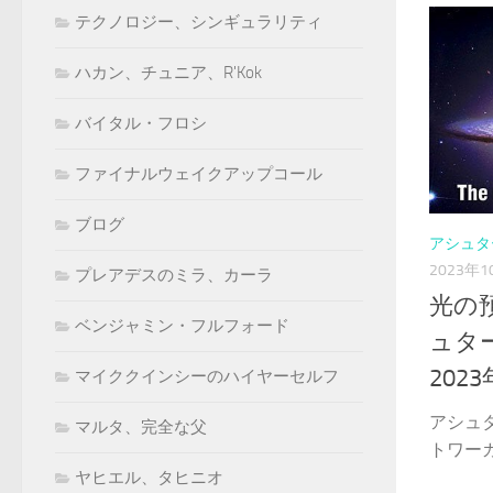
テクノロジー、シンギュラリティ
ハカン、チュニア、R'Kok
バイタル・フロシ
ファイナルウェイクアップコール
ブログ
アシュタ
2023年1
プレアデスのミラ、カーラ
光の預
ベンジャミン・フルフォード
ュタ
202
マイククインシーのハイヤーセルフ
アシュ
マルタ、完全な父
トワーカ
ヤヒエル、タヒニオ