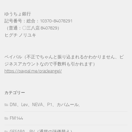
ゆうちょ銀行
記号番号：総合：10370-84078291
（普通：〇三八店 8407829）
ヒグチ ノリユキ
ペイパル（不正でちゃんと振り込まれるかわかりません、ビ
ジネスアカウントなので手数料も引かれます）
https://paypal.me/oracleangel/
カテゴリー
DNI、Lev、NEVA、P1、カバムール,
FM144
GESARA、RV（通貨の評価替え）