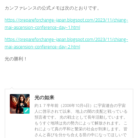
カンファレンスの公式メモは次のとおりです。
https://prepareforchange-japan.blogspot.com/2023/11/chiang-
mai-ascension-conference-day-1.html
https://prepareforchange-japan.blogspot.com/2023/11/chiang-
mai-ascension-conference-day-2.html
光の勝利！
光の如来
約１７半年前（2006年10月4日）に宇宙連合の宇宙
人に啓示されて以来、 地上の闇の支配と戦っている
預言者です。 光の戦士として長年活動しています。
もうすぐ地球は光の勢力によって解放されます。 こ
れによって真の平和と繁栄の社会が到来します。 皆
さんと喜びを分かち合える世の中になってほしいで