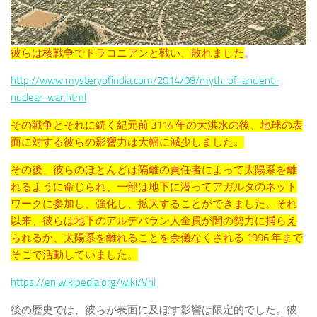
彼らは核戦争でドラコニアンと戦い、敗れました
。
http://www.mysteryofindia.com/2014/08/myth-of-ancient-
nuclear-war.html
その戦争とそれに続く紀元前 3114 年の大洪水の後、地球の表
面に対する彼らの影響力は大幅に減少しました。
その後、彼らのほとんどは隔離の責任者によって太陽系を離
れるように命じられ、一部は地下に潜ってアガルタのネット
ワークに参加し、強化し、拡大することができました。それ
以来、彼らは地下のアルデバラン人全員が闇の勢力に捕らえ
られるか、太陽系を離れることを余儀なくされる 1996 年まで
そこで活動していました。
https://en.wikipedia.org/wiki/Vril
後の歴史では、彼らが表面に及ぼす影響は限定的でした。彼