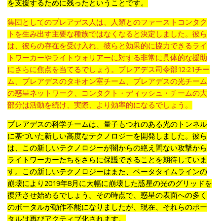
を支援するために残ったということです。
集団としてのプレアデス人は、人類とのファーストコンタク
トを生み出す主要な種族ではなくなると決定しました。彼ら
は、彼らの存在を受け入れ、彼らと効果的に協力できるライ
トワーカーやライトウォリアーに対する非常に具体的な援助
にさらに焦点を当てるでしょう。プレアデス司令部12:21チー
ム、プレアデスのタキオン室チーム、プレアデスの光チーム
の惑星ネットワーク、コンタクト・ディッシュ・チームの大
部分は活動を続け、実際、より効率的になるでしょう。
プレアデスの科学チームは、量子もつれのある光のトンネル
に基づいた新しい高度なテクノロジーを開発しました。
彼ら
は、この新しいテクノロジーが闇からの絶え間ない攻撃から
ライトワーカーたちをさらに保護できることを期待していま
す。
この新しいテクノロジーはまた、ベータタイムラインの
崩壊により2019年8月に大幅に崩壊した惑星の光のグリッドを
復活させ始めるでしょう。
その時点で、惑星の表面への多く
のポータルが動作不能になりましたが、現在、それらのポー
タルは再びアクティブ化されます。