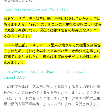
https://en.everybodywiki.com/Maria_Orsic
歴史的に見て、彼らは常に光に完全に献身していたわけでは
ありませんが、1996 年のアルコンの大規模な侵略により彼ら
は完全に冷静になり、現在では銀河連合の献身的なメンバー
となっています。
5000年以上前、アルデバラン星人が地表からの撤退を余儀な
くされた頃、それは上昇中のアルデバランが春分点を示した
時期でもありましたが、彼らは衝突体をチベット地域に送り
込みました。
https://www.scirp.org/journal/paperinformation.aspx?
paperid=88787
この衝突天体は、アルデバランを起源とする多くの美しい茶
色がかった金緑色のテクタイトをもたらしました。テクタイ
トは、チベットのセリンクオ、ナムクオ、クオナの間の三角
形で僧侶や薬草採集者によって非常にまれに発見されます。