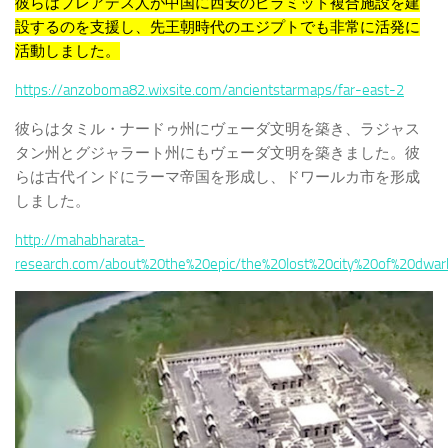
彼らはプレアデス人が中国に西安のピラミッド複合施設を建
設するのを支援し、先王朝時代のエジプトでも非常に活発に
活動しました。
https://anzoboma82.wixsite.com/ancientstarmaps/far-east-2
彼らはタミル・ナードゥ州にヴェーダ文明を築き、ラジャス
タン州とグジャラート州にもヴェーダ文明を築きました。彼
らは古代インドにラーマ帝国を形成し、ドワールカ市を形成
しました。
http://mahabharata-
research.com/about%20the%20epic/the%20lost%20city%20of%20dwar