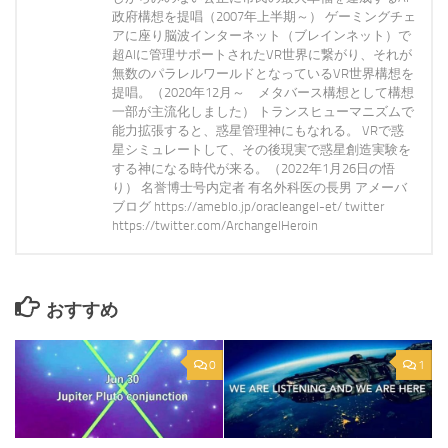
政府構想を提唱（2007年上半期～） ゲーミングチェ
アに座り脳波インターネット（ブレインネット）で
超AIに管理サポートされたVR世界に繋がり、それが
無数のパラレルワールドとなっているVR世界構想を
提唱。（2020年12月～ メタバース構想として構想
一部が主流化しました） トランスヒューマニズムで
能力拡張すると、惑星管理神にもなれる。 VRで惑
星シミュレートして、その後現実で惑星創造実験を
する神になる時代が来る。（2022年1月26日の悟
り） 名誉博士号内定者 有名外科医の長男 アメーバ
ブログ https://ameblo.jp/oracleangel-et/ twitter
https://twitter.com/ArchangelHeroin
おすすめ
0
1