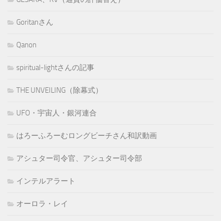
Goritanさん
Qanon
spiritual-lightさんの記事
THE UNVEILING（除幕式）
UFO・宇宙人・銀河連合
はろーふろーむロングビーチさん和訳動画
アシュター司令官、アシュター司令部
インテルアラート
オーロラ・レイ