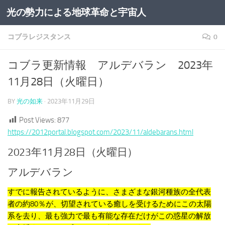
光の勢力による地球革命と宇宙人
コンテンツへスキップ
コブラレジスタンス
0
コブラ更新情報 アルデバラン 2023年
11月28日（火曜日）
BY
光の如来
·
2023年11月29日
Post Views:
877
https://2012portal.blogspot.com/2023/11/aldebarans.html
2023年11月28日（火曜日）
アルデバラン
すでに報告されているように、さまざまな銀河種族の全代表
者の約80％が、切望されている癒しを受けるためにこの太陽
系を去り、最も強力で最も有能な存在だけがこの惑星の解放