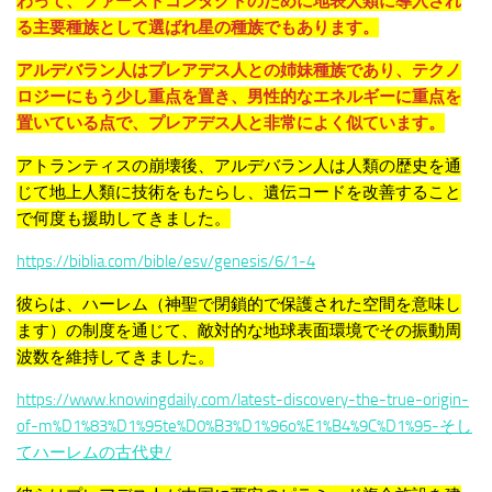
わって、ファーストコンタクトのために地表人類に導入され
る主要種族として選ばれ星の種族でもあります。
アルデバラン人はプレアデス人との姉妹種族であり、テクノ
ロジーにもう少し重点を置き、男性的なエネルギーに重点を
置いている点で、プレアデス人と非常によく似ています。
アトランティスの崩壊後、アルデバラン人は人類の歴史を通
じて地上人類に技術をもたらし、遺伝コードを改善すること
で何度も援助してきました。
https://biblia.com/bible/esv/genesis/6/1-4
彼らは、ハーレム（神聖で閉鎖的で保護された空間を意味し
ます）の制度を通じて、敵対的な地球表面環境でその振動周
波数を維持してきました。
https://www.knowingdaily.com/latest-discovery-the-true-origin-
of-m%D1%83%D1%95te%D0%B3%D1%96o%E1%B4%9C%D1%95-そし
てハーレムの古代史/