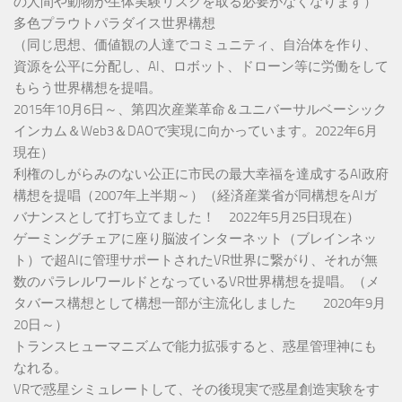
の人間や動物が生体実験リスクを取る必要がなくなります）
多色プラウトパラダイス世界構想
（同じ思想、価値観の人達でコミュニティ、自治体を作り、
資源を公平に分配し、AI、ロボット、ドローン等に労働をして
もらう世界構想を提唱。
2015年10月6日～、第四次産業革命＆ユニバーサルベーシック
インカム＆Web3＆DAOで実現に向かっています。2022年6月
現在）
利権のしがらみのない公正に市民の最大幸福を達成するAI政府
構想を提唱（2007年上半期～）（経済産業省が同構想をAIガ
バナンスとして打ち立てました！ 2022年5月25日現在）
ゲーミングチェアに座り脳波インターネット（ブレインネッ
ト）で超AIに管理サポートされたVR世界に繋がり、それが無
数のパラレルワールドとなっているVR世界構想を提唱。（メ
タバース構想として構想一部が主流化しました 2020年9月
20日～）
トランスヒューマニズムで能力拡張すると、惑星管理神にも
なれる。
VRで惑星シミュレートして、その後現実で惑星創造実験をす