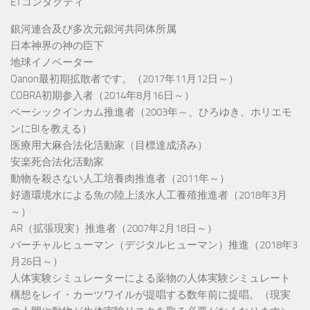
ETコンタクティ
銀河連合及び多次元銀河共同体所属
日本神界の神の臣下
地球イノベーター
Qanon最初期拡散者です。（2017年11月12日～）
COBRA初期参入者（2014年8月16日～）
ベーシックインカム推進者（2003年～、ひろゆき、ホリエモ
ンにBIを教える）
医療用大麻合法化活動家（目標達成済み）
安楽死合法化活動家
動物を殺さない人工培養肉推進者（2011年～）
好適環境水による魚の陸上淡水人工養殖推進者（2018年3月
～）
AR（拡張現実）推進者（2007年2月18日～）
バーチャルヒューマン（デジタルヒューマン）推進（2018年3
月26日～）
人体実験シミュレーターによる薬物の人体実験シミュレート
構想をレイ・カーツワイルが提唱する数年前に提唱。（現実