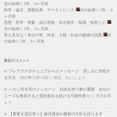
光の如来
) /
2年、 6ヶ月前
科学・論文、調査結果、データトピック
(
光の如来
) /
2年、 6
ヶ月前
思想・哲学・啓蒙・自己啓発・名言格言・知識・知恵トピ
(
光の如来
) /
2年、 6ヶ月前
常人見るな！末法の世、終末、人類・社会の破滅の話題
(
光
の如来
) /
2年、 6ヶ月前
最近のコメント
プレアデスのチュニアからのメッセージ 苦しみに対処す
る方法 2022年12月14日
に
渡辺 れいこ
より
ハカン司令官のメッセージ 目的を持つ事が重要 自分の
ニーズを無視すると霊的進歩を妨げる可能性有り
に
天音紡希
より
【重要＆追記有り】銀河連合の最新の方針を語ります