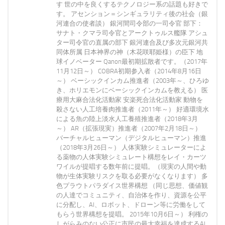
す 世の中を良くするテクノロジー系の話題も好きで
す。 アセンション＝シンギュラリティ後の社会（銀
河連合の使者談） 銀河間司令部の一司令官 部下：
サナト・クマラ司令官とアークトゥルス艦隊 アシュ
ター司令官の直属の部下 銀河連合及び多次元銀河共
同体所属 日本神界の神（木花咲耶姫様）の臣下 地
球イノベーター Qanon最初期拡散者です。（2017年
11月12日～） COBRA初期参入者（2014年8月16日
～） ベーシックインカム推進者（2003年～、ひろゆ
き、ホリエモンにベーシックインカムを教える） 医
療用大麻合法化活動家 安楽死合法化活動家 動物を
殺さない人工培養肉推進者（2011年～） 好適環境水
による魚の陸上淡水人工養殖推進者（2018年3月
～） AR（拡張現実）推進者（2007年2月18日～）
バーチャルヒューマン（デジタルヒューマン）推進
（2018年3月26日～） 人体実験シミュレーターによ
る薬物の人体実験シミュレート構想をレイ・カーツ
ワイルが提唱する数年前に提唱。（現実の人間や動
物が生体実験リスクを取る必要がなくなります） 多
色プラウトパラダイス世界構想 （同じ思想、価値観
の人達でコミュニティ、自治体を作り、資源を公平
に分配し、AI、ロボット、ドローン等に労働をして
もらう世界構想を提唱。 2015年10月6日～） 利権の
しがらみのない公正に市民の最大幸福を達成するAI