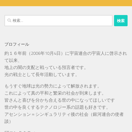
検
索:
プロフィール
約１６年前（2006年10月4日）に宇宙連合の宇宙人に啓示され
て以来、
地上の闇の支配と戦っている預言者です。
光の戦士として長年活動しています。
もうすぐ地球は光の勢力によって解放されます。
これによって真の平和と繁栄の社会が到来します。
皆さんと喜びを分かち合える世の中になってほしいです
世の中を良くするテクノロジー系の話題も好きです。
アセンション＝シンギュラリティ後の社会（銀河連合の使者
談）