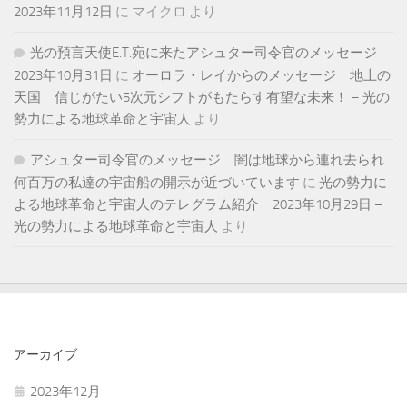
2023年11月12日
に
マイクロ
より
光の預言天使E.T.宛に来たアシュター司令官のメッセージ
2023年10月31日
に
オーロラ・レイからのメッセージ 地上の
天国 信じがたい5次元シフトがもたらす有望な未来！ – 光の
勢力による地球革命と宇宙人
より
アシュター司令官のメッセージ 闇は地球から連れ去られ
何百万の私達の宇宙船の開示が近づいています
に
光の勢力に
よる地球革命と宇宙人のテレグラム紹介 2023年10月29日 –
光の勢力による地球革命と宇宙人
より
アーカイブ
2023年12月