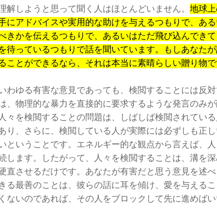
理解しようと思って聞く人はほとんどいません。
地球上
手にアドバイスや実用的な助けを与えるつもりで、ある
べきかを伝えるつもりで、あるいはただ飛び込んできて
を待っているつもりで話を聞いています。もしあなたが
ることができるなら、それは本当に素晴らしい贈り物で
いわゆる有害な意見であっても、検閲することには反対
は、物理的な暴力を直接的に要求するような発言のみが
人々を検閲することの問題は、しばしば検閲されている
あり、さらに、検閲している人が実際には必ずしも正し
いということです。エネルギー的な観点から言えば、人
続します。したがって、人々を検閲することは、溝を深
硬直させるだけです。あなたが有害だと思う意見を述べ
きる最善のことは、彼らの話に耳を傾け、愛を与えるこ
くないのであれば、その人をブロックして先に進めばい