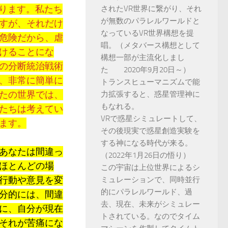
あります。私たち
されたVR世界に繋がり、それ
が無数のパラレルワールドと
すが、それだけ
なっているVR世界構想を提
危険だから、虐
唱。（メタバース構想として
けることにな
構想一部が主流化しまし
の分断統治戦術
た 2020年9月20日～）
、非常に簡単に
トランスヒューマニズムで能
たの世界では、
力拡張すると、惑星管理神に
もなれる。
たちは考えてい
VRで惑星シミュレートして、
ます。
その後現実で惑星創造実験を
する神になる時代が来る。
あなたは間違っ
（2022年1月26日の悟り）
ほとんどの場
この宇宙は上位世界によるシ
行動や意見を変
ミュレーションで、同時並行
的にパラレルワールド、過
分的には、間違
去、現在、未来がシミュレー
に、自分が現在
トされている。なのでタイム
それが苦痛にな