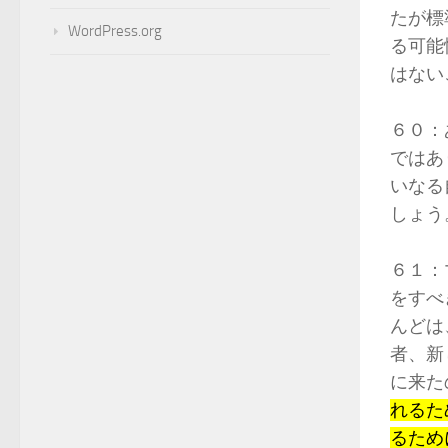
たが標
WordPress.org
る可能
はない
６０：
ではあ
いなる
しょう
６１：
をすべ
んどは
者、新
に来た
れるた
るため