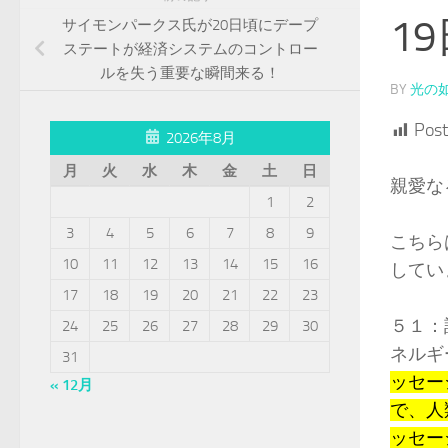
19
サイモンパークス氏が20日頃にデープ
ステートが経済システムのコントロー
ルを失う重要な瞬間来る！
BY
光の
Post
2026年8月
月
火
水
木
金
土
日
親愛な
1
2
3
4
5
6
7
8
9
こちら
10
11
12
13
14
15
16
してい
17
18
19
20
21
22
23
５１：
24
25
26
27
28
29
30
ネルギ
31
ッセー
« 12月
で、人
ッセー