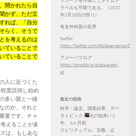
マシーンを作製してタイムト
、聞かれたら自
ラベルも可能である。（2022
聞かず、ただ立
年2月25日の悟り）
すれば、「自分
有名外科医の長男
そらく、そうで
twitter
とを考えるのは
https://twitter.com/MetaversemanZ
いていることで
いていることで
アメーバブログ
https://ameblo.jp/oracleangel-
et
の人に近づくた
る程度説得し始め
の多い親と一緒
最近の投稿
なのか、それと
科学・論文、調査結果、デー
重要です。チャ
タトピック
(
光の如来
) /
2
年、 6ヶ月前
と考えることが多
スピリチュアル、宗教、占
ーズは、もしあな