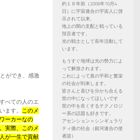
約１６年前（2006年10月4
日）に宇宙連合の宇宙人に啓
示されて以来、
地上の闇の支配と戦っている
預言者です。
光の戦士として長年活動して
います。
もうすぐ地球は光の勢力によ
って解放されます。
ことができ、感激
これによって真の平和と繁栄
の社会が到来します。
皆さんと喜びを分かち合える
世の中になってほしいです
すべての人のエ
世の中を良くするテクノロジ
います。
このメ
ー系の話題も好きです。
ワーカーなの
アセンション＝シンギュラリ
。実際、このメ
ティ後の社会（銀河連合の使
者談）
人が一生で貢献