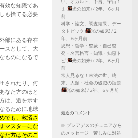
い、オカルト、予言、宇宙１
有効な知識であ
１
(
光の如来
) /
2年、 6ヶ月
しも捨てる必要
前
科学・論文、調査結果、デー
タトピック
(
光の如来
) /
2
年、 6ヶ月前
外部にある存在
思想・哲学・啓蒙・自己啓
ースとして、大
発・名言格言・知識・知恵ト
なものになるで
ピ
(
光の如来
) /
2年、 6ヶ月
前
常人見るな！末法の世、終
圧されたり、何
末、人類・社会の破滅の話題
(
光の如来
) /
2年、 6ヶ月前
あなた方のほと
方は、道を示す
なるために地球
最近のコメント
めでも、救済さ
プレアデスのチュニアから
すマスターにな
のメッセージ 苦しみに対処
なた方はそのこ