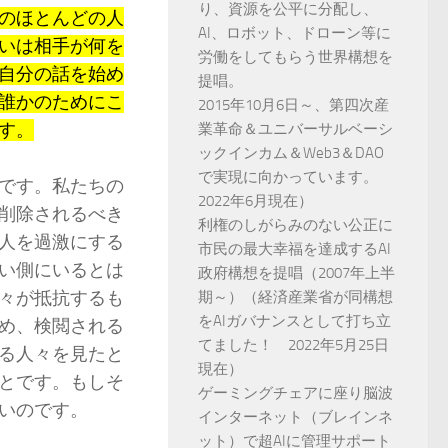
り、資源を公平に分配し、
のほとんどの人
AI、ロボット、ドローン等に
いは相手が何を
労働をしてもらう世界構想を
自分の話を始め
提唱。
誰かのためにこ
2015年10月6日～、第四次産
す。
業革命＆ユニバーサルベーシ
ックインカム＆Web3＆DAO
で実現に向かっています。
です。私たちの
2022年6月現在）
削除されるべき
利権のしがらみのない公正に
人を過激にする
市民の最大幸福を達成するAI
い側にいるとは
政府構想を提唱（2007年上半
々が抵抗するも
期～）（経済産業省が同構想
をAIガバナンスとして打ち立
め、検閲される
てました！ 2022年5月25日
る人々を見たと
現在）
とです。もしそ
ゲーミングチェアに座り脳波
いのです。
インターネット（ブレインネ
ット）で超AIに管理サポート