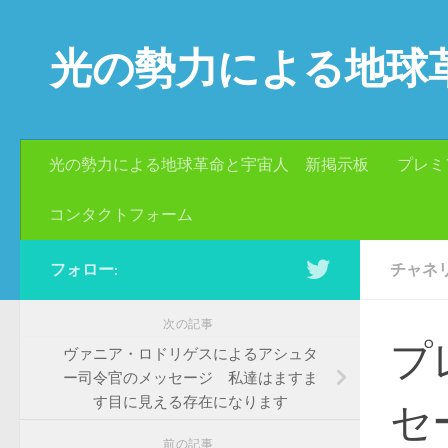
コンテンツへスキップ
光の勢力による地球
光の勢力による地球革命と宇宙人 新掲示板
プレミ
コンタクトフォーム
フォロー:
チャネ
次の記事
プ
ヴァニア・ロドリゲスによるアシュタ
ー司令官のメッセージ 私達はますま
す目に見える存在になります
セ
前の記事