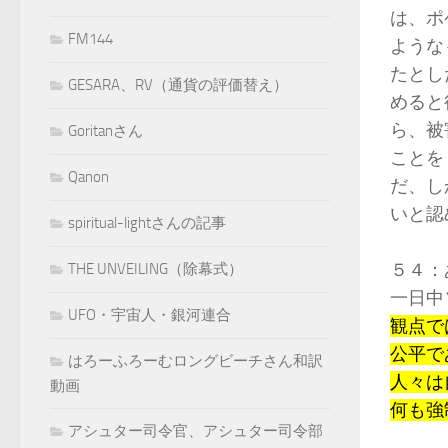
は、ポ
FM144
ような
たとし
GESARA、RV（通貨の評価替え）
めると
ら、被
Goritanさん
ことを
Qanon
だ、し
いと認
spiritual-lightさんの記事
５４：
THE UNVEILING（除幕式）
一日中
UFO・宇宙人・銀河連合
観点で
公平で
はろーふろーむロングビーチさん和訳
人々は
動画
何も強
アシュター司令官、アシュター司令部