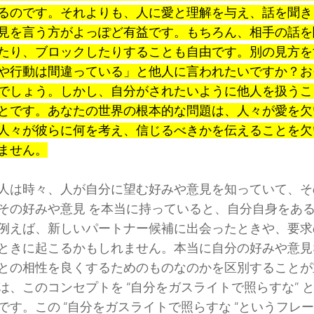
るのです。それよりも、人に愛と理解を与え、話を聞き
見を言う方がよっぽど有益です。もちろん、相手の話を
たり、ブロックしたりすることも自由です。別の見方を
や行動は間違っている」と他人に言われたいですか？お
でしょう。しかし、自分がされたいように他人を扱うこ
とです。あなたの世界の根本的な問題は、人々が愛を欠
人々が彼らに何を考え、信じるべきかを伝えることを欠
ません。
人は時々、人が自分に望む好みや意見を知っていて、そ
その好みや意見 を本当に持っていると、自分自身をあ
例えば、新しいパートナー候補に出会ったときや、要求
ときに起こるかもしれません。本当に自分の好みや意見
との相性を良くするためのものなのかを区別することが
は、このコンセプトを “自分をガスライトで照らすな” 
です。この “自分をガスライトで照らすな “というフレ