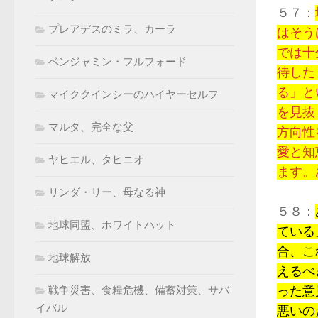
５７：
プレアデスのミラ、カーラ
はそう
では十
ベンジャミン・フルフォード
待した
る」と
マイククインシーのハイヤーセルフ
を見抜
マルタ、完全な父
方向性
愛と知
ヤヒエル、タヒニオ
ます。
リンダ・リー、母なる神
５８：
地球同盟、ホワイトハット
ている
合、こ
地球解放
えるべ
った意
戦争災害、食糧危機、備蓄対策、サバ
イバル
悪いの