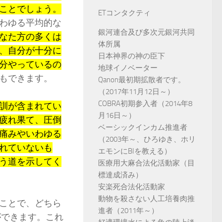
ことでしょう。
ETコンタクティ
わゆる平均的な
銀河連合及び多次元銀河共同
なた方の多くは
体所属
、自分が十分に
日本神界の神の臣下
分やっているの
地球イノベーター
もできます。
Qanon最初期拡散者です。
（2017年11月12日～）
COBRA初期参入者（2014年8
訓が含まれてい
月16日～）
疲れ果て、圧倒
ベーシックインカム推進者
痛みやいわゆる
（2003年～、ひろゆき、ホリ
れていないも
エモンにBIを教える）
う道を示してく
医療用大麻合法化活動家（目
標達成済み）
安楽死合法化活動家
動物を殺さない人工培養肉推
ことで、どちら
進者（2011年～）
ができます。これ