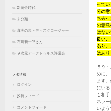
ってい
新黄金時代
分の意
ち去っ
未分類
の意見
真実の泉－ディスクロージャー
はない
良いこ
石川新一郎さん
あり、
はあり
９次元アークトゥルス評議会
５９：
めに、
メタ情報
ます。
ログイン
にいる
も相手
投稿フィード
ネラー
コメントフィード
いよう