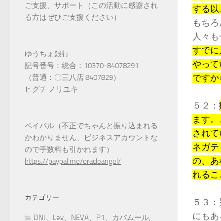
ご支援、サポート（この活動に感謝され
する以
る方はぜひご支援ください）
もちろ
人々も
すでに
ゆうちょ銀行
やって
記号番号：総合：10370-84078291
ですか
（普通：〇三八店 8407829）
ヒグチ ノリユキ
５２：
ます。
ペイパル（不正でちゃんと振り込まれる
されて
かわかりません、ビジネスアカウントな
ネガテ
ので手数料も引かれます）
の、あ
https://paypal.me/oracleangel/
れるこ
カテゴリー
５３：
にもあ
DNI、Lev、NEVA、P1、カバムール,