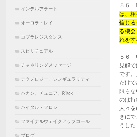
５５：
インテルアラート
は、相
信じる
オーロラ・レイ
る機会
コブラレジスタンス
れをす
スピリチュアル
５６：
見解で
チャネリングメッセージ
です。
テクノロジー、シンギュラリティ
だけで
限らな
ハカン、チュニア、R'Kok
のは持
バイタル・フロシ
人々を
きにで
ファイナルウェイクアップコール
うした
ブログ