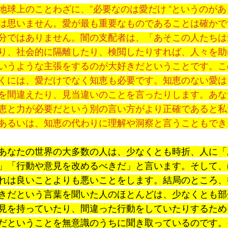
地球上のことわざに、”必要なのは愛だけ “というのが
は思いません。愛が最も重要なものであることは確かで
分ではありません。闇の支配者は、「あそこの人たちは
り、社会的に隔離したり、検閲したりすれば、人々を助
いうような主張をするのが大好きだということです。こ
くには、愛だけでなく知恵も必要です。知恵のない愛は
を間違えたり、見当違いのことを言ったりします。あな
恵と力が必要だという別の言い方がより正確であると私
あるいは、知恵の代わりに理解や洞察と言うこともでき
あなたの世界の大多数の人は、少なくとも時折、人に「
」「行動や意見を改めるべきだ」と言います。そして、
れは良いことよりも悪いことをします。結局のところ、
きだという言葉を聞いた人のほとんどは、少なくとも部
見を持っていたり、間違った行動をしていたりするため
だということを無意識のうちに聞き取っているのです。