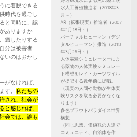
好適環境水による魚の陸上淡
うに着脱できる
水人工養殖推進者（2018年3
供時代を過ごし
月～）
ると同時に、認
AR（拡張現実）推進者（2007
年2月18日～）
がありますか
バーチャルヒューマン（デジ
、癒したりする
タルヒューマン）推進（2018
自分は被害者
年3月26日～）
ないのはおかし
人体実験シミュレーターによ
る薬物の人体実験シミュレー
ト構想をレイ・カーツワイル
が提唱する数年前に提唱。
ーがなければ、
（現実の人間や動物が生体実
ます。
私たちの
験リスクを取る必要がなくな
許され、社会が
ります）
ると感じれば、
多色プラウトパラダイス世界
社会では、誰も
構想
（同じ思想、価値観の人達で
コミュニティ、自治体を作