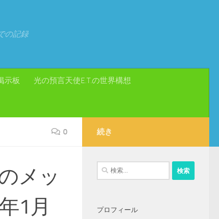
での記録
掲示板
光の預言天使E.T.の世界構想
0
続き
検
のメッ
索:
年1月
プロフィール