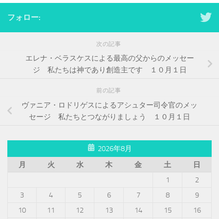
フォロー:
次の記事
エレナ・ベラスケスによる最高の父からのメッセー
ジ 私たちは神であり創造主です １０月１日
前の記事
ヴァニア・ロドリゲスによるアシュター司令官のメッ
セージ 私たちとつながりましょう １０月１日
2026年8月
月
火
水
木
金
土
日
1
2
3
4
5
6
7
8
9
10
11
12
13
14
15
16