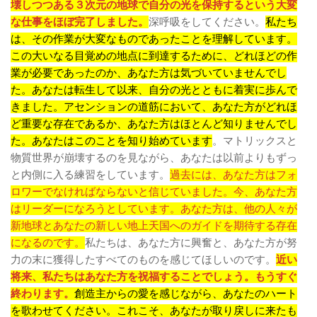
壊しつつある３次元の地球で自分の光を保持するという大変
な仕事をほぼ完了しました。
深呼吸をしてください。
私たち
は、その作業が大変なものであったことを理解しています。
この大いなる目覚めの地点に到達するために、どれほどの作
業が必要であったのか、あなた方は気づいていませんでし
た。あなたは転生して以来、自分の光とともに着実に歩んで
きました。アセンションの道筋において、あなた方がどれほ
ど重要な存在であるか、あなた方はほとんど知りませんでし
た。あなたはこのことを知り始めています
。マトリックスと
物質世界が崩壊するのを見ながら、あなたは以前よりもずっ
と内側に入る練習をしています。
過去には、あなた方はフォ
ロワーでなければならないと信じていました。今、あなた方
はリーダーになろうとしています。あなた方は、他の人々が
新地球とあなたの新しい地上天国へのガイドを期待する存在
になるのです。
私たちは、あなた方に興奮と、あなた方が努
力の末に獲得したすべてのものを感じてほしいのです。
近い
将来、私たちはあなた方を祝福することでしょう。もうすぐ
終わります。
創造主からの愛を感じながら、あなたのハート
を歌わせてください。これこそ、あなたが取り戻しに来たも