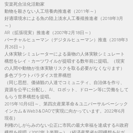
安楽死合法化活動家
動物を殺さない人工培養肉推進者（2011年～）
好適環境水による魚の陸上淡水人工養殖推進者（2018年3月
～）
AR（拡張現実）推進者（2007年2月18日～）
バーチャルヒューマン（デジタルヒューマン）推進（2018年3
月26日～）
人体実験シミュレーターによる薬物の人体実験シミュレート
構想をレイ・カーツワイルが提唱する数年前に提唱。（現実
の人間や動物が生体実験リスクを取る必要がなくなります）
多色プラウトパラダイス世界構想
（同じ思想、価値観の人達でコミュニティ、自治体を作り、
資源を公平に分配し、AI、ロボット、ドローン等に労働をして
もらう世界構想を提唱。
2015年10月6日～、第四次産業革命＆ユニバーサルベーシック
インカム＆Web3＆DAOで実現に向かっています。2022年6月
現在）
利権のしがらみのない公正に市民の最大幸福を達成するAI政府
構想を提唱（2007年上半期～）（経済産業省が同構想をAIガ