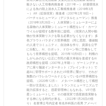
殺さない人工培養肉推進者（2011年～） 好適環境水
による魚の陸上淡水人工養殖推進者（2018年3月
～） AR（拡張現実）推進者（2007年2月18日～）
バーチャルヒューマン（デジタルヒューマン）推進
（2018年3月26日～） 人体実験シミュレーターによ
る薬物の人体実験シミュレート構想をレイ・カーツ
ワイルが提唱する数年前に提唱。（現実の人間や動
物が生体実験リスクを取る必要がなくなります） 多
色プラウトパラダイス世界構想 （同じ思想、価値観
の人達でコミュニティ、自治体を作り、資源を公平
に分配し、AI、ロボット、ドローン等に労働をして
もらう世界構想を提唱。 2015年10月6日～） 利権の
しがらみのない公正に市民の最大幸福を達成するAI
政府構想を提唱（2007年上半期～） ゲーミングチェ
アに座り脳波インターネット（ブレインネット）で
超AIに管理サポートされたVR世界に繋がり、それが
無数のパラレルワールドとなっているVR世界構想を
提唱。（2020年12月～ メタバース構想として構想
一部が主流化しました） トランスヒューマニズムで
能力拡張すると、惑星管理神にもなれる。 VRで惑
星シミュレートして、その後現実で惑星創造実験を
する神になる時代が来る。（2022年1月26日の悟
り） 名誉博士号内定者 有名外科医の長男 アメーバ