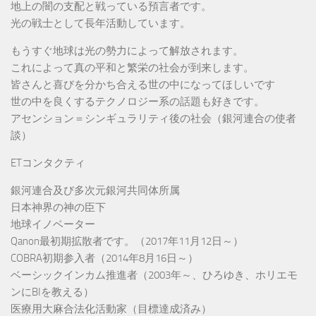
地上の闇の支配と戦っている預言者です。
光の戦士として長年活動しています。
もうすぐ地球は光の勢力によって解放されます。
これによって真の平和と繁栄の社会が到来します。
皆さんと喜びを分かち合える世の中になってほしいです
世の中を良くするテクノロジー系の話題も好きです。
アセンション＝シンギュラリティ後の社会（銀河連合の使者
談）
ETコンタクティ
銀河連合及び多次元銀河共同体所属
日本神界の神の臣下
地球イノベーター
Qanon最初期拡散者です。（2017年11月12日～）
COBRA初期参入者（2014年8月16日～）
ベーシックインカム推進者（2003年～、ひろゆき、ホリエモ
ンにBIを教える）
医療用大麻合法化活動家（目標達成済み）