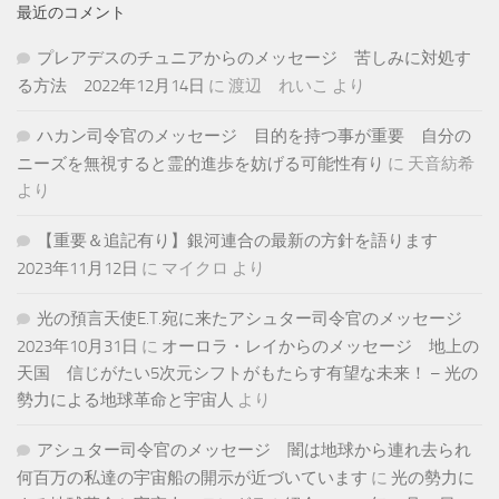
最近のコメント
プレアデスのチュニアからのメッセージ 苦しみに対処す
る方法 2022年12月14日
に
渡辺 れいこ
より
ハカン司令官のメッセージ 目的を持つ事が重要 自分の
ニーズを無視すると霊的進歩を妨げる可能性有り
に
天音紡希
より
【重要＆追記有り】銀河連合の最新の方針を語ります
2023年11月12日
に
マイクロ
より
光の預言天使E.T.宛に来たアシュター司令官のメッセージ
2023年10月31日
に
オーロラ・レイからのメッセージ 地上の
天国 信じがたい5次元シフトがもたらす有望な未来！ – 光の
勢力による地球革命と宇宙人
より
アシュター司令官のメッセージ 闇は地球から連れ去られ
何百万の私達の宇宙船の開示が近づいています
に
光の勢力に