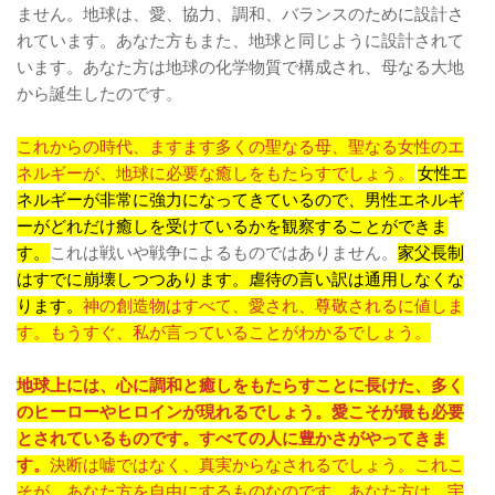
ません。地球は、愛、協力、調和、バランスのために設計さ
れています。あなた方もまた、地球と同じように設計されて
います。あなた方は地球の化学物質で構成され、母なる大地
から誕生したのです。
これからの時代、ますます多くの聖なる母、聖なる女性のエ
ネルギーが、地球に必要な癒しをもたらすでしょう。
女性エ
ネルギーが非常に強力になってきているので、男性エネルギ
ーがどれだけ癒しを受けているかを観察することができま
す。
これは戦いや戦争によるものではありません。
家父長制
はすでに崩壊しつつあります。虐待の言い訳は通用しなくな
ります。
神の創造物はすべて、愛され、尊敬されるに値しま
す。もうすぐ、私が言っていることがわかるでしょう。
地球上には、心に調和と癒しをもたらすことに長けた、多く
のヒーローやヒロインが現れるでしょう。愛こそが最も必要
とされているものです。すべての人に豊かさがやってきま
す。
決断は嘘ではなく、真実からなされるでしょう。これこ
そが、あなた方を自由にするものなのです。あなた方は、宇