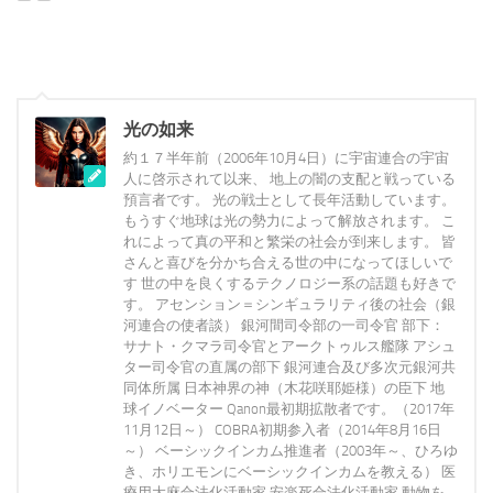
光の如来
約１７半年前（2006年10月4日）に宇宙連合の宇宙
人に啓示されて以来、 地上の闇の支配と戦っている
預言者です。 光の戦士として長年活動しています。
もうすぐ地球は光の勢力によって解放されます。 こ
れによって真の平和と繁栄の社会が到来します。 皆
さんと喜びを分かち合える世の中になってほしいで
す 世の中を良くするテクノロジー系の話題も好きで
す。 アセンション＝シンギュラリティ後の社会（銀
河連合の使者談） 銀河間司令部の一司令官 部下：
サナト・クマラ司令官とアークトゥルス艦隊 アシュ
ター司令官の直属の部下 銀河連合及び多次元銀河共
同体所属 日本神界の神（木花咲耶姫様）の臣下 地
球イノベーター Qanon最初期拡散者です。（2017年
11月12日～） COBRA初期参入者（2014年8月16日
～） ベーシックインカム推進者（2003年～、ひろゆ
き、ホリエモンにベーシックインカムを教える） 医
療用大麻合法化活動家 安楽死合法化活動家 動物を