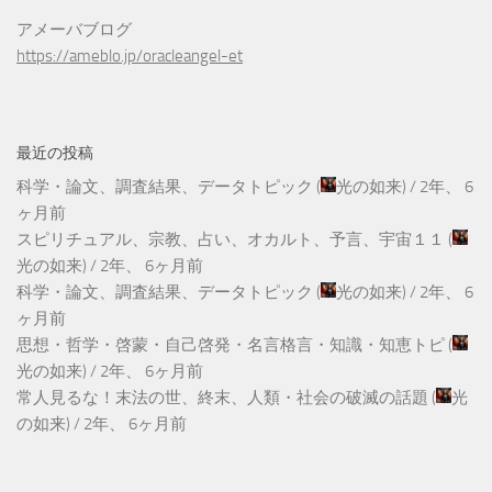
アメーバブログ
https://ameblo.jp/oracleangel-et
最近の投稿
科学・論文、調査結果、データトピック
(
光の如来
) /
2年、 6
ヶ月前
スピリチュアル、宗教、占い、オカルト、予言、宇宙１１
(
光の如来
) /
2年、 6ヶ月前
科学・論文、調査結果、データトピック
(
光の如来
) /
2年、 6
ヶ月前
思想・哲学・啓蒙・自己啓発・名言格言・知識・知恵トピ
(
光の如来
) /
2年、 6ヶ月前
常人見るな！末法の世、終末、人類・社会の破滅の話題
(
光
の如来
) /
2年、 6ヶ月前