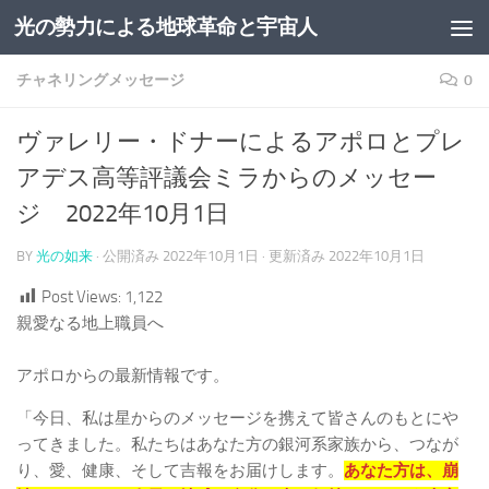
光の勢力による地球革命と宇宙人
コンテンツへスキップ
チャネリングメッセージ
0
ヴァレリー・ドナーによるアポロとプレ
アデス高等評議会ミラからのメッセー
ジ 2022年10月1日
BY
光の如来
· 公開済み
2022年10月1日
· 更新済み
2022年10月1日
Post Views:
1,122
親愛なる地上職員へ
アポロからの最新情報です。
「今日、私は星からのメッセージを携えて皆さんのもとにや
ってきました。私たちはあなた方の銀河系家族から、つなが
り、愛、健康、そして吉報をお届けします。
あなた方は、崩