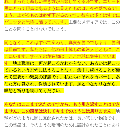
れ、まったく新しい生き方が台頭してくる時です。エリート
層にとって頂点にあるように見えたものは、今や落ちるでし
ょう。上がるものは必ず下がるのです。彼らの多くはすでに
パニックと恐怖に陥っています。
主要なメディアでは、この
ことを聞くことはないでしょう。
間もなく、これはすべて変わり、真実が勝つでしょう。勝利
は目前です。私たちは、他の何十億もの銀河人とともに、こ
こにいます。すべての創造物は、ここ地球に集中していま
す。
地上職員は、何が起こるかわからない、あるいは起こっ
ているという恐怖に怯えることなく、集中し続けることが極
めて重要かつ緊急の課題です。私たちはそれをカバーし、あ
なた方は愛され、保護されています。源とつながりながら、
瞑想と祈りを続けてください。
あなたはここまで来たのですから、もう引き返すことはでき
ません。この惑星は決して今までのようには戻りません。
地
球がどのように闇に支配されたかは、長い悲しい物語です。
この惑星は、そのような暗闇のために設計されたことはあり