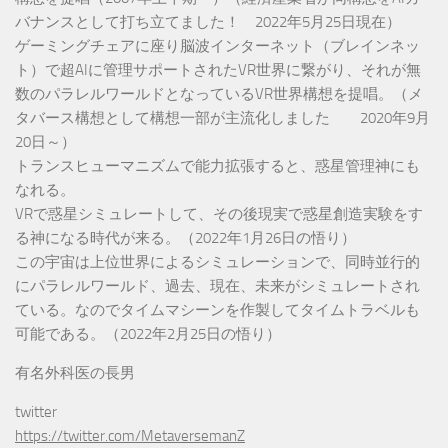
バナンスとして打ち立てました！ 2022年5月25日現在）
ゲーミングチェアに座り脳波インターネット（ブレインネッ
ト）で超AIに管理サポートされたVR世界に繋がり、それが無
数のパラレルワールドとなっているVR世界構想を提唱。（メ
タバース構想として構想一部が主流化しました 2020年9月
20日～）
トランスヒューマニズムで能力拡張すると、惑星管理神にも
なれる。
VRで惑星シミュレートして、その後現実で惑星創造実験をす
る神になる時代が来る。（2022年1月26日の悟り）
この宇宙は上位世界によるシミュレーションで、同時並行的
にパラレルワールド、過去、現在、未来がシミュレートされ
ている。なのでタイムマシーンを作製してタイムトラベルも
可能である。（2022年2月25日の悟り）
有名外科医の長男
twitter
https://twitter.com/MetaversemanZ