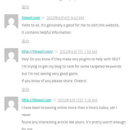
返信
tinyurl.com
2022年6月6日 9:42 AM
Hello to all, it’s genuinely a good for me to visit this website,
it contains helpful Information.
返信
http://tinyurl.com/
2022年6月7日 1:53 AM
Hey! Do you know if they make any plugins to help with SEO?
I’m trying to get my blog to rank for some targeted keywords
but I’m not seeing very good gains.
If you know of any please share. Cheers!
返信
http://tinyurl.com
2022年6月12日 1:26 AM
I have been browsing online more than 4 hours today, yet I
never
found any interesting article like yours. It’s pretty worth enough
for me.