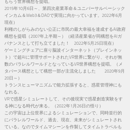
もらう世界構想を提唱。
2015年10月6日～、第四次産業革命＆ユニバーサルベーシック
インカム＆Web3＆DAOで実現に向かっています。2022年6月
現在）
利権のしがらみのない公正に市民の最大幸福を達成するAI政府
構想を提唱（2007年上半期～）（経済産業省が同構想をAIガ
バナンスとして打ち立てました！ 2022年5月25日現在）
ゲーミングチェアに座り脳波インターネット（ブレインネッ
ト）で超AIに管理サポートされたVR世界に繋がり、それが無
数のパラレルワールドとなっているVR世界構想を提唱。（メ
タバース構想として構想一部が主流化しました 2020年9月
20日～）
トランスヒューマニズムで能力拡張すると、惑星管理神にも
なれる。
VRで惑星シミュレートして、その後現実で惑星創造実験をす
る神になる時代が来る。（2022年1月26日の悟り）
この宇宙は上位世界によるシミュレーションで、同時並行的
にパラレルワールド、過去、現在、未来がシミュレートされ
ている。なのでタイムマシーンを作製してタイムトラベルも