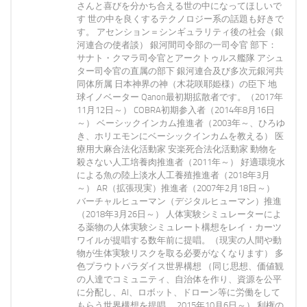
さんと喜びを分かち合える世の中になってほしいで
す 世の中を良くするテクノロジー系の話題も好きで
す。 アセンション＝シンギュラリティ後の社会（銀
河連合の使者談） 銀河間司令部の一司令官 部下：
サナト・クマラ司令官とアークトゥルス艦隊 アシュ
ター司令官の直属の部下 銀河連合及び多次元銀河共
同体所属 日本神界の神（木花咲耶姫様）の臣下 地
球イノベーター Qanon最初期拡散者です。（2017年
11月12日～） COBRA初期参入者（2014年8月16日
～） ベーシックインカム推進者（2003年～、ひろゆ
き、ホリエモンにベーシックインカムを教える） 医
療用大麻合法化活動家 安楽死合法化活動家 動物を
殺さない人工培養肉推進者（2011年～） 好適環境水
による魚の陸上淡水人工養殖推進者（2018年3月
～） AR（拡張現実）推進者（2007年2月18日～）
バーチャルヒューマン（デジタルヒューマン）推進
（2018年3月26日～） 人体実験シミュレーターによ
る薬物の人体実験シミュレート構想をレイ・カーツ
ワイルが提唱する数年前に提唱。（現実の人間や動
物が生体実験リスクを取る必要がなくなります） 多
色プラウトパラダイス世界構想 （同じ思想、価値観
の人達でコミュニティ、自治体を作り、資源を公平
に分配し、AI、ロボット、ドローン等に労働をして
もらう世界構想を提唱。 2015年10月6日～） 利権の