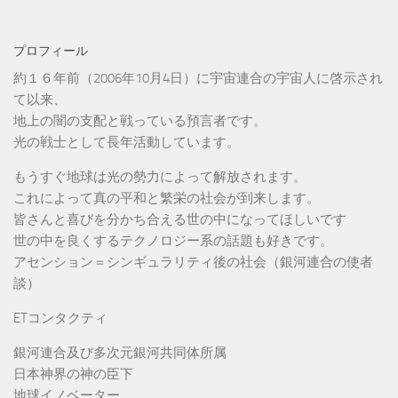
プロフィール
約１６年前（2006年10月4日）に宇宙連合の宇宙人に啓示され
て以来、
地上の闇の支配と戦っている預言者です。
光の戦士として長年活動しています。
もうすぐ地球は光の勢力によって解放されます。
これによって真の平和と繁栄の社会が到来します。
皆さんと喜びを分かち合える世の中になってほしいです
世の中を良くするテクノロジー系の話題も好きです。
アセンション＝シンギュラリティ後の社会（銀河連合の使者
談）
ETコンタクティ
銀河連合及び多次元銀河共同体所属
日本神界の神の臣下
地球イノベーター