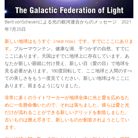
Berit vonSchevenによる光の銀河連合からのメッセージ 2021
年7月25日
新しい地球はもうすぐ（near now）です。すでにここにありま
す。
ブルーマウンテン。健康な湖、手つかずの自然、すでに
ここにあります。天国はすでに地球上に存在しています。あ
なたが新しい眼鏡に付け替え、新しい目（愛の目）で地球を
見る必要があります。180度回転して、ここ地球と人間のすべ
ての美しさをもう一度見てください。新しい地球は今ここに
あります。留まるようになりました。
非常に多くのライトワーカーが地球全体に光と愛を広めるた
めに一生懸命働いたので、それは落ちました。彼らは愛と光
だけが流れることができる新しいグリッドを創造しました。
古いものは燃え尽きて、新しいものが創造されようとしてい
ます。