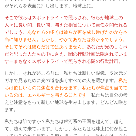
がそれらを表面に押し出します。地球上に。
そこで彼らはスポットライトで照らされ、彼らが地球上の
人々に長い間、長い間、与えた損害について責任を問われる
でしょう。
あなた方の多くは彼らが何を成し遂げたのかを本
当に知りません。しかし、やがてあなたは分かるでしょう。
そしてそれは彼らだけではありません。
あなたが光のしもべ
だと思った人たちの中にさえ、闇の行動計画は隠されていま
すーまもなくスポットライトで照らされる闇の行動計画。
しかし、それが起こる前に、私たちは新しい眼鏡、５次元メ
ガネで見るために光の道を歩くすべての人を選びます。
私た
ちは欲しいものに焦点を合わせます。私たちが焦点を当てて
いるのは、エネルギーを与えることです。
私たちは自分の考
えと注意をもって新しい地球を生み出します。どんどん咲き
ます。
私たちは誰ですか？私たちは銀河系の王国を超えて、超え
て、越えて来ています。しかし、私たちは地球上に何が起こ