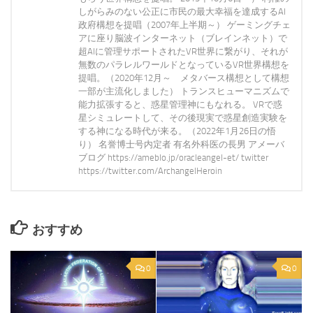
しがらみのない公正に市民の最大幸福を達成するAI
政府構想を提唱（2007年上半期～） ゲーミングチェ
アに座り脳波インターネット（ブレインネット）で
超AIに管理サポートされたVR世界に繋がり、それが
無数のパラレルワールドとなっているVR世界構想を
提唱。（2020年12月～ メタバース構想として構想
一部が主流化しました） トランスヒューマニズムで
能力拡張すると、惑星管理神にもなれる。 VRで惑
星シミュレートして、その後現実で惑星創造実験を
する神になる時代が来る。（2022年1月26日の悟
り） 名誉博士号内定者 有名外科医の長男 アメーバ
ブログ https://ameblo.jp/oracleangel-et/ twitter
https://twitter.com/ArchangelHeroin
おすすめ
0
0