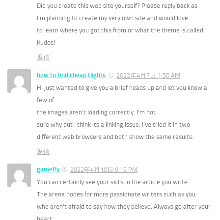
Did you create this web site yourself? Please reply back as
I’m planning to create my very own site and would love
to learn where you got this from or what the theme is called.
Kudos!
返信
how to find cheap flights
2022年4月7日 1:50 AM
Hi just wanted to give you a brief heads up and let you know a
few of
the images aren’t loading correctly. I’m not
sure why but I think its a linking issue. I’ve tried it in two
different web browsers and both show the same results.
返信
gamefly
2022年4月10日 9:15 PM
You can certainly see your skills in the article you write.
The arena hopes for more passionate writers such as you
who aren’t afraid to say how they believe. Always go after your
heart.