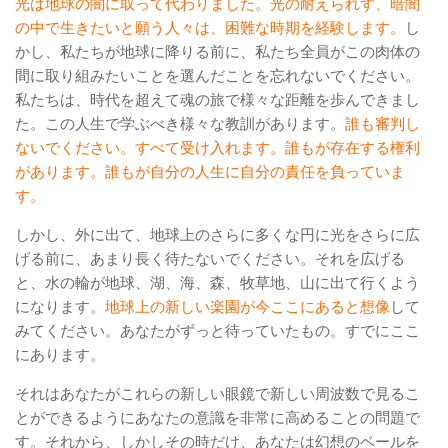
光は地球の闇に取って代わりました。光の耐えられず、暗闇
の中で生きたいと願う人々は、困難な時期を経験します。
し
かし、私たちが地球に降りる前に、私たち全員がこの肉体の
間に取り組みたいことを選んだことを忘れないでください。
私たちは、時代を超えて魂の旅で様々な距離を歩んできまし
た。この人生で学ぶべき様々な教訓があります。
誰も審判し
ないでください。すべて受け入れます。誰もが存在する権利
があります。誰もが自分の人生に自分の責任を負っていま
す。
しかし、外に出て、地球上のさらに多くな円に光をさらに広
げる前に、あまり長く待たないでください。それを広げる
と、水の輪が地球、湖、海、森、牧草地、山に出て行くよう
になります。
地球上の新しい楽園が今ここにあると想像
して
みてください。あなたがずっと待っていたもの。すでにここ
にあります。
それはあなたがこれらの新しい眼鏡で新しい周波数で見るこ
とができるようにあなたの意識を非常に高めることの問題で
す。それから、しかしその時だけ、あなたは幻想のベールを