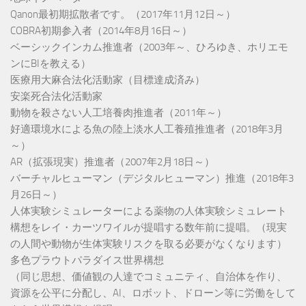
Qanon最初期拡散者です。（2017年11月12日～）
COBRA初期参入者（2014年8月16日～）
ベーシックインカム推進者（2003年～、ひろゆき、ホリエモ
ンにBIを教える）
医療用大麻合法化活動家（目標達成済み）
安楽死合法化活動家
動物を殺さない人工培養肉推進者（2011年～）
好適環境水による魚の陸上淡水人工養殖推進者（2018年3月
～）
AR（拡張現実）推進者（2007年2月18日～）
バーチャルヒューマン（デジタルヒューマン）推進（2018年3
月26日～）
人体実験シミュレーターによる薬物の人体実験シミュレート
構想をレイ・カーツワイルが提唱する数年前に提唱。（現実
の人間や動物が生体実験リスクを取る必要がなくなります）
多色プラウトパラダイス世界構想
（同じ思想、価値観の人達でコミュニティ、自治体を作り、
資源を公平に分配し、AI、ロボット、ドローン等に労働をして