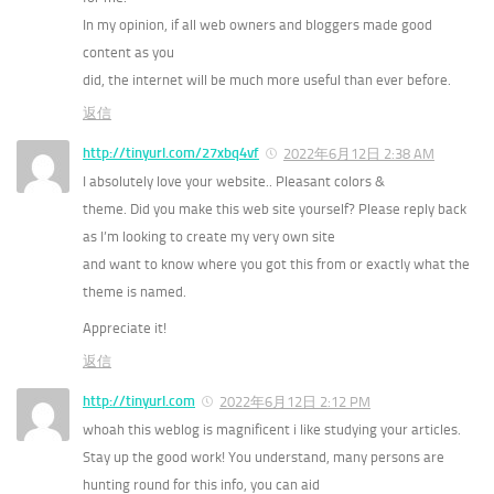
In my opinion, if all web owners and bloggers made good
content as you
did, the internet will be much more useful than ever before.
返信
http://tinyurl.com/27xbq4vf
2022年6月12日 2:38 AM
I absolutely love your website.. Pleasant colors &
theme. Did you make this web site yourself? Please reply back
as I’m looking to create my very own site
and want to know where you got this from or exactly what the
theme is named.
Appreciate it!
返信
http://tinyurl.com
2022年6月12日 2:12 PM
whoah this weblog is magnificent i like studying your articles.
Stay up the good work! You understand, many persons are
hunting round for this info, you can aid