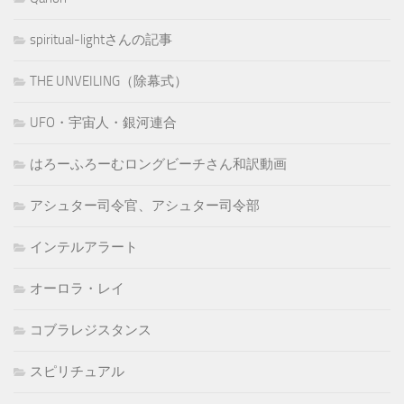
spiritual-lightさんの記事
THE UNVEILING（除幕式）
UFO・宇宙人・銀河連合
はろーふろーむロングビーチさん和訳動画
アシュター司令官、アシュター司令部
インテルアラート
オーロラ・レイ
コブラレジスタンス
スピリチュアル