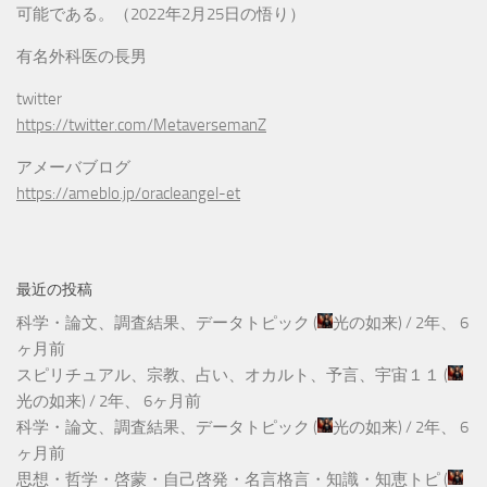
可能である。（2022年2月25日の悟り）
有名外科医の長男
twitter
https://twitter.com/MetaversemanZ
アメーバブログ
https://ameblo.jp/oracleangel-et
最近の投稿
科学・論文、調査結果、データトピック
(
光の如来
) /
2年、 6
ヶ月前
スピリチュアル、宗教、占い、オカルト、予言、宇宙１１
(
光の如来
) /
2年、 6ヶ月前
科学・論文、調査結果、データトピック
(
光の如来
) /
2年、 6
ヶ月前
思想・哲学・啓蒙・自己啓発・名言格言・知識・知恵トピ
(