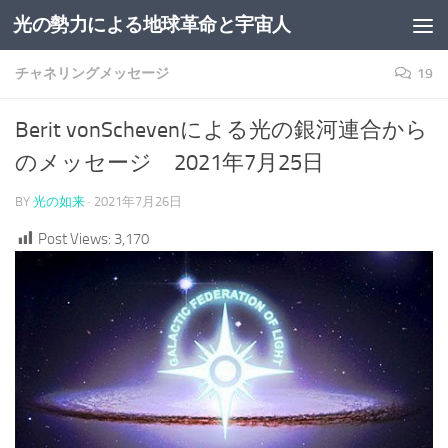
光の勢力による地球革命と宇宙人
コンテンツへスキップ
チャネリングメッセージ
19
Berit vonSchevenによる光の銀河連合から
のメッセージ 2021年7月25日
BY
光の如来
·
2021年7月26日
Post Views:
3,170