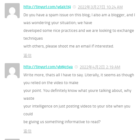
http://tinyurl.com/ydalct6j
2022年3月27日 10:24 AM
Do you have a spam issue on this blog; I also am a blogger, and I
was wondering your situation; we have
developed some nice practices and we are looking to exchange
techniques
with others, please shoot me an email if interested.
返信
http://tinyurl.com/yb8jo5ya
2022年4月2日 2:19 AM
Write more, thats all I have to say. Literally, it seems as though
you relied on the video to make
your point. You definitely know what youre talking about, why
waste
your intelligence on just posting videos to your site when you
could
be giving us something informative to read?
返信