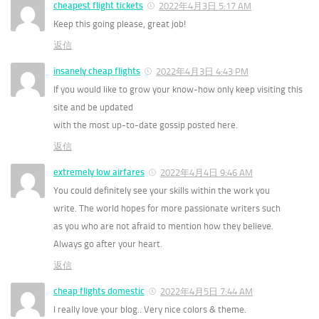
cheapest flight tickets
2022年4月3日 5:17 AM
Keep this going please, great job!
返信
insanely cheap flights
2022年4月3日 4:43 PM
If you would like to grow your know-how only keep visiting this
site and be updated
with the most up-to-date gossip posted here.
返信
extremely low airfares
2022年4月4日 9:46 AM
You could definitely see your skills within the work you
write. The world hopes for more passionate writers such
as you who are not afraid to mention how they believe.
Always go after your heart.
返信
cheap flights domestic
2022年4月5日 7:44 AM
I really love your blog.. Very nice colors & theme.