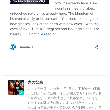
光の如来
約１７半年前（2006年10月4日）に宇宙連合の宇宙
人に啓示されて以来、 地上の闇の支配と戦っている
預言者です。 光の戦士として長年活動しています。
もうすぐ地球は光の勢力によって解放されます。 こ
れによって真の平和と繁栄の社会が到来します。 皆