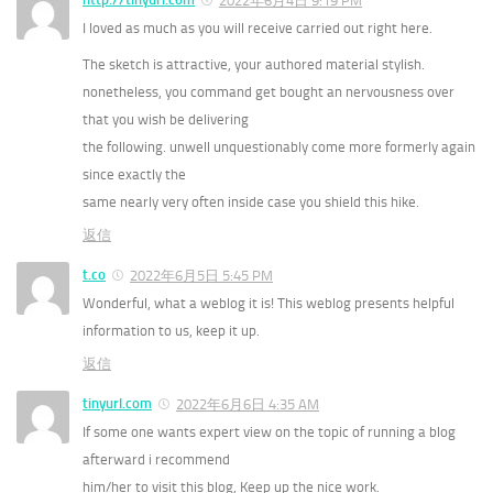
2022年6月4日 9:19 PM
I loved as much as you will receive carried out right here.
The sketch is attractive, your authored material stylish.
nonetheless, you command get bought an nervousness over
that you wish be delivering
the following. unwell unquestionably come more formerly again
since exactly the
same nearly very often inside case you shield this hike.
返信
t.co
2022年6月5日 5:45 PM
Wonderful, what a weblog it is! This weblog presents helpful
information to us, keep it up.
返信
tinyurl.com
2022年6月6日 4:35 AM
If some one wants expert view on the topic of running a blog
afterward i recommend
him/her to visit this blog, Keep up the nice work.