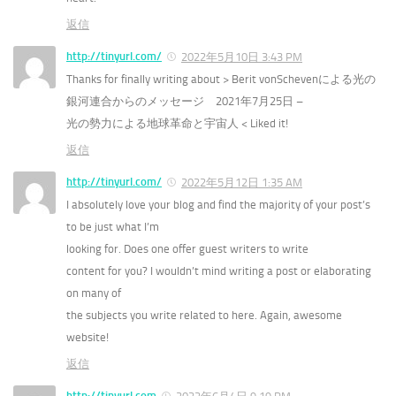
返信
http://tinyurl.com/
2022年5月10日 3:43 PM
Thanks for finally writing about > Berit vonSchevenによる光の
銀河連合からのメッセージ 2021年7月25日 –
光の勢力による地球革命と宇宙人 < Liked it!
返信
http://tinyurl.com/
2022年5月12日 1:35 AM
I absolutely love your blog and find the majority of your post’s
to be just what I’m
looking for. Does one offer guest writers to write
content for you? I wouldn’t mind writing a post or elaborating
on many of
the subjects you write related to here. Again, awesome
website!
返信
http://tinyurl.com