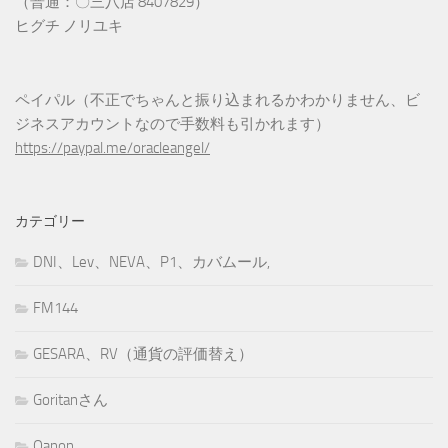
（普通：〇三八店 8407829）
ヒグチ ノリユキ
ペイパル（不正でちゃんと振り込まれるかわかりません、ビ
ジネスアカウントなので手数料も引かれます）
https://paypal.me/oracleangel/
カテゴリー
DNI、Lev、NEVA、P1、カバムール,
FM144
GESARA、RV（通貨の評価替え）
Goritanさん
Qanon