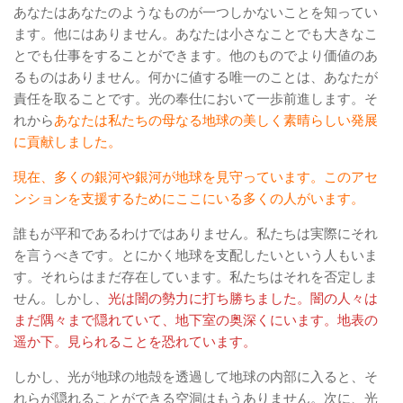
あなたはあなたのようなものが一つしかないことを知ってい
ます。他にはありません。あなたは小さなことでも大きなこ
とでも仕事をすることができます。他のものでより価値のあ
るものはありません。何かに値する唯一のことは、あなたが
責任を取ることです。光の奉仕において一歩前進します。そ
れから
あなたは私たちの母なる地球の美しく素晴らしい発展
に貢献しました。
現在、多くの銀河や銀河が地球を見守っています。このアセ
ンションを支援するためにここにいる多くの人がいます。
誰もが平和であるわけではありません。私たちは実際にそれ
を言うべきです。とにかく地球を支配したいという人もいま
す。それらはまだ存在しています。私たちはそれを否定しま
せん。しかし、
光は闇の勢力に打ち勝ちました。闇の人々は
まだ隅々まで隠れていて、地下室の奥深くにいます。地表の
遥か下。見られることを恐れています。
しかし、光が地球の地殻を透過して地球の内部に入ると、そ
れらが隠れることができる空洞はもうありません。次に、光