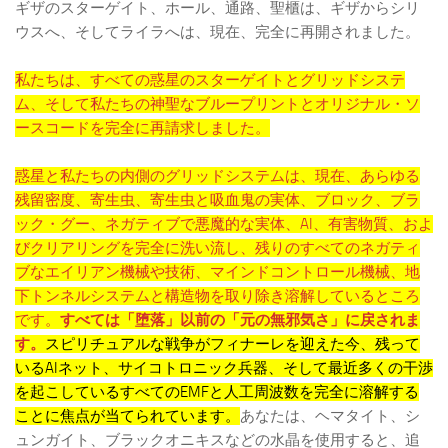
ギザのスターゲイト、ホール、通路、聖櫃は、ギザからシリ
ウスへ、そしてライラへは、現在、完全に再開されました。
私たちは、すべての惑星のスターゲイトとグリッドシステ
ム、そして私たちの神聖なブループリントとオリジナル・ソ
ースコードを完全に再請求しました。
惑星と私たちの内側のグリッドシステムは、現在、あらゆる
残留密度、寄生虫、寄生虫と吸血鬼の実体、ブロック、ブラ
ック・グー、ネガティブで悪魔的な実体、AI、有害物質、およ
びクリアリングを完全に洗い流し、残りのすべてのネガティ
ブなエイリアン機械や技術、マインドコントロール機械、地
下トンネルシステムと構造物を取り除き溶解しているところ
です。
すべては「堕落」以前の「元の無邪気さ」に戻されま
す。
スピリチュアルな戦争がフィナーレを迎えた今、残って
いるAIネット、サイコトロニック兵器、そして最近多くの干渉
を起こしているすべてのEMFと人工周波数を完全に溶解する
ことに焦点が当てられています。
あなたは、ヘマタイト、シ
ュンガイト、ブラックオニキスなどの水晶を使用すると、追