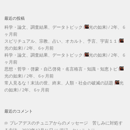
最近の投稿
科学・論文、調査結果、データトピック
(
光の如来
) /
2年、 6
ヶ月前
スピリチュアル、宗教、占い、オカルト、予言、宇宙１１
(
光の如来
) /
2年、 6ヶ月前
科学・論文、調査結果、データトピック
(
光の如来
) /
2年、 6
ヶ月前
思想・哲学・啓蒙・自己啓発・名言格言・知識・知恵トピ
(
光の如来
) /
2年、 6ヶ月前
常人見るな！末法の世、終末、人類・社会の破滅の話題
(
光
の如来
) /
2年、 6ヶ月前
最近のコメント
プレアデスのチュニアからのメッセージ 苦しみに対処す