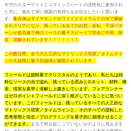
ギザのスターゲイトとコズミックハートの活性化に参加され
た方に、改めて深い感謝の気持ちをお伝えしたいと思いま
す。
集合体はダイヤモンドホワイトとエメラルドの光で爆破
されクリアになり、残っている全ての幻想、反転、干渉パタ
ーンが超高速で神のソースの量子スピードで完全に中和、除
去、溶解されています！！！！！！！
この数日間、全ての人工的なマトリックス現実／タイムライ
ンの大規模な量子的崩壊が展開されています。
フィールドは超軽量でクリスタルのようであり、私たちは純
粋なソースの光で溢れ、残っている歪みとAIネット、材料、構
造、現実を素早く溶解し上書きしています。フォアランナー
はゼロポイントフィールドに深く根ざしていることに気づい
ています。このフィールドは、残っているすべての人工的な
マトリックス現実／タイムラインと、そのすべての逆転した
思考形態と信念／プログラミングを量子的に崩壊させること
ができます。
まるで何も起こっていないかのように見えます