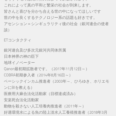
これによって真の平和と繁栄の社会が到来します。
皆さんと喜びを分かち合える世の中になってほしいです
世の中を良くするテクノロジー系の話題も好きです。
アセンション＝シンギュラリティ後の社会（銀河連合の使者
談）
ETコンタクティ
銀河連合及び多次元銀河共同体所属
日本神界の神の臣下
地球イノベーター
Qanon最初期拡散者です。（2017年11月12日～）
COBRA初期参入者（2014年8月16日～）
ベーシックインカム推進者（2003年～、ひろゆき、ホリエモ
ンにBIを教える）
医療用大麻合法化活動家（目標達成済み）
安楽死合法化活動家
動物を殺さない人工培養肉推進者（2011年～）
好適環境水による魚の陸上淡水人工養殖推進者（2018年3月