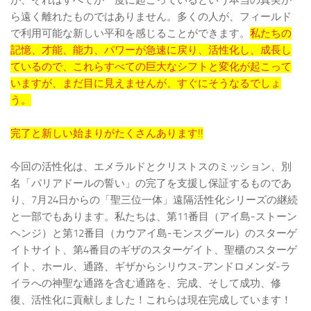
が、それはすべてが一度に起こっているという本当の真実か
ら遠く離れたものではありません。多くの人が、フィールド
で利用可能な新しい平和を感じることができます。
私たちの
記憶、才能、能力、パワーが急速に戻り、活性化し、成長し
ているので、これらすべての巨大なシフトと変化が起こって
いますが、まだ目に見えませんが、すぐにそうなるでしょ
う。
完了と新しい始まりがたくさんあります!!
今回の活性化は、エメラルドとクリストスのミッション、別
名「パリアドールの誓い」の完了を支援し保証するものであ
り、7月24日からの「聖三位一体」遠隔活性化シリーズの継続
と一部でもあります。私たちは、第11番目（アイ島-ストーン
ヘンジ）と第12番目（カウアイ島-モンスグール）のスターゲ
イトサイト、第4番目のギザのスターゲイト、聖櫃のスターゲ
イト、ホール、通路、ギザからシリウス-アンドロメンダ-ラ
イラへの神聖な通路を含む通路を、完成、そして成功、修
復、活性化に貢献しました！これらは現在完成しています！