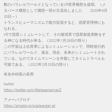
数のパラレルワールドとなっているVR世界構想を提唱。（メ
タバース構想として構想一部が主流化しました 2020年9月
20日～）
トランスヒューマニズムで能力拡張すると、惑星管理神にも
なれる。
VRで惑星シミュレートして、その後現実で惑星創造実験をす
る神になる時代が来る。（2022年1月26日の悟り）
この宇宙は上位世界によるシミュレーションで、同時並行的
にパラレルワールド、過去、現在、未来がシミュレートされ
ている。なのでタイムマシーンを作製してタイムトラベルも
可能である。（2022年2月25日の悟り）
有名外科医の長男
twitter
https://twitter.com/MetaversemanZ
アメーバブログ
https://ameblo.jp/oracleangel-et