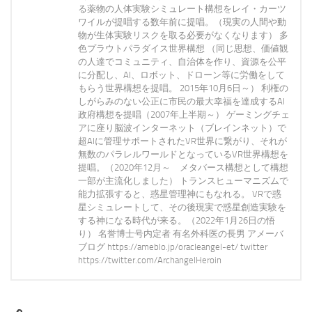
る薬物の人体実験シミュレート構想をレイ・カーツ
ワイルが提唱する数年前に提唱。（現実の人間や動
物が生体実験リスクを取る必要がなくなります） 多
色プラウトパラダイス世界構想 （同じ思想、価値観
の人達でコミュニティ、自治体を作り、資源を公平
に分配し、AI、ロボット、ドローン等に労働をして
もらう世界構想を提唱。 2015年10月6日～） 利権の
しがらみのない公正に市民の最大幸福を達成するAI
政府構想を提唱（2007年上半期～） ゲーミングチェ
アに座り脳波インターネット（ブレインネット）で
超AIに管理サポートされたVR世界に繋がり、それが
無数のパラレルワールドとなっているVR世界構想を
提唱。（2020年12月～ メタバース構想として構想
一部が主流化しました） トランスヒューマニズムで
能力拡張すると、惑星管理神にもなれる。 VRで惑
星シミュレートして、その後現実で惑星創造実験を
する神になる時代が来る。（2022年1月26日の悟
り） 名誉博士号内定者 有名外科医の長男 アメーバ
ブログ https://ameblo.jp/oracleangel-et/ twitter
https://twitter.com/ArchangelHeroin