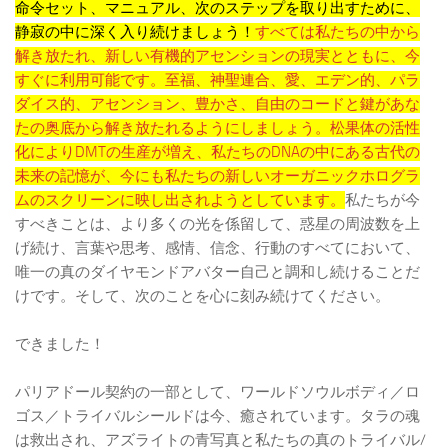
命令セット、マニュアル、次のステップを取り出すために、
静寂の中に深く入り続けましょう！
すべては私たちの中から
解き放たれ、新しい有機的アセンションの現実とともに、今
すぐに利用可能です。至福、神聖連合、愛、エデン的、パラ
ダイス的、アセンション、豊かさ、自由のコードと鍵があな
たの奥底から解き放たれるようにしましょう。松果体の活性
化によりDMTの生産が増え、私たちのDNAの中にある古代の
未来の記憶が、今にも私たちの新しいオーガニックホログラ
ムのスクリーンに映し出されようとしています。
私たちが今
すべきことは、より多くの光を係留して、惑星の周波数を上
げ続け、言葉や思考、感情、信念、行動のすべてにおいて、
唯一の真のダイヤモンドアバター自己と調和し続けることだ
けです。そして、次のことを心に刻み続けてください。
できました！
パリアドール契約の一部として、ワールドソウルボディ／ロ
ゴス／トライバルシールドは今、癒されています。タラの魂
は救出され、アズライトの青写真と私たちの真のトライバル/