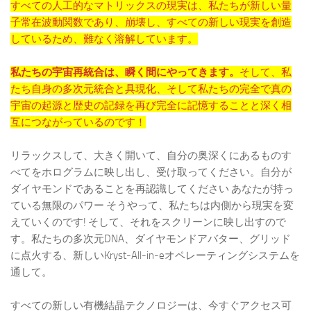
すべての人工的なマトリックスの現実は、私たちが新しい量
子常在波動関数であり、崩壊し、すべての新しい現実を創造
しているため、難なく溶解しています。
私たちの宇宙再統合は、瞬く間にやってきます。
そして、私
たち自身の多次元統合と具現化、そして私たちの完全で真の
宇宙の起源と歴史の記録を再び完全に記憶することと深く相
互につながっているのです！
リラックスして、大きく開いて、自分の奥深くにあるものす
べてをホログラムに映し出し、受け取ってください。自分が
ダイヤモンドであることを再認識してください あなたが持っ
ている無限のパワー そうやって、私たちは内側から現実を変
えていくのです! そして、それをスクリーンに映し出すので
す。私たちの多次元DNA、ダイヤモンドアバター、グリッド
に点火する、新しいKryst-All-in-eオペレーティングシステムを
通して。
すべての新しい有機結晶テクノロジーは、今すぐアクセス可