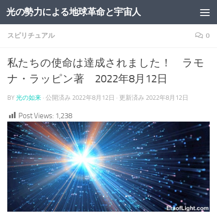
光の勢力による地球革命と宇宙人
コンテンツへスキップ
スピリチュアル
0
私たちの使命は達成されました！ ラモ
ナ・ラッピン著 2022年8月12日
BY
光の如来
· 公開済み
2022年8月12日
· 更新済み
2022年8月12日
Post Views:
1,238