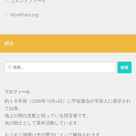
コメントフィード
WordPress.org
続き
検
索:
プロフィール
約１６年前（2006年10月4日）に宇宙連合の宇宙人に啓示され
て以来、
地上の闇の支配と戦っている預言者です。
光の戦士として長年活動しています。
もうすぐ地球は光の勢力によって解放されます。