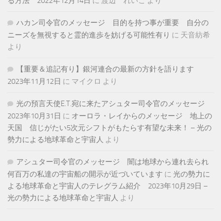
る方法 2022年12月14日
に
渡辺 れいこ
より
ハカン司令官のメッセージ 目的を持つ事が重要 自分の
ニーズを無視すると霊的進歩を妨げる可能性有り
に
天音紡希
より
【重要＆追記有り】銀河連合の最新の方針を語ります
2023年11月12日
に
マイクロ
より
光の預言天使E.T.宛に来たアシュター司令官のメッセージ
2023年10月31日
に
オーロラ・レイからのメッセージ 地上の
天国 信じがたい5次元シフトがもたらす有望な未来！ – 光の
勢力による地球革命と宇宙人
より
アシュター司令官のメッセージ 闇は地球から連れ去られ
何百万の私達の宇宙船の開示が近づいています
に
光の勢力に
よる地球革命と宇宙人のテレグラム紹介 2023年10月29日 –
光の勢力による地球革命と宇宙人
より