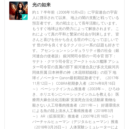
光の如来
約１７半年前（2006年10月4日）に宇宙連合の宇宙
人に啓示されて以来、 地上の闇の支配と戦っている
預言者です。 光の戦士として長年活動しています。
もうすぐ地球は光の勢力によって解放されます。 こ
れによって真の平和と繁栄の社会が到来します。 皆
さんと喜びを分かち合える世の中になってほしいで
す 世の中を良くするテクノロジー系の話題も好きで
す。 アセンション＝シンギュラリティ後の社会（銀
河連合の使者談） 銀河間司令部の一司令官 部下：
サナト・クマラ司令官とアークトゥルス艦隊 アシュ
ター司令官の直属の部下 銀河連合及び多次元銀河共
同体所属 日本神界の神（木花咲耶姫様）の臣下 地
球イノベーター Qanon最初期拡散者です。（2017年
11月12日～） COBRA初期参入者（2014年8月16日
～） ベーシックインカム推進者（2003年～、ひろゆ
き、ホリエモンにベーシックインカムを教える） 医
療用大麻合法化活動家 安楽死合法化活動家 動物を
殺さない人工培養肉推進者（2011年～） 好適環境水
による魚の陸上淡水人工養殖推進者（2018年3月
～） AR（拡張現実）推進者（2007年2月18日～）
バーチャルヒューマン（デジタルヒューマン）推進
（2018年3月26日～） 人体実験シミュレーターによ