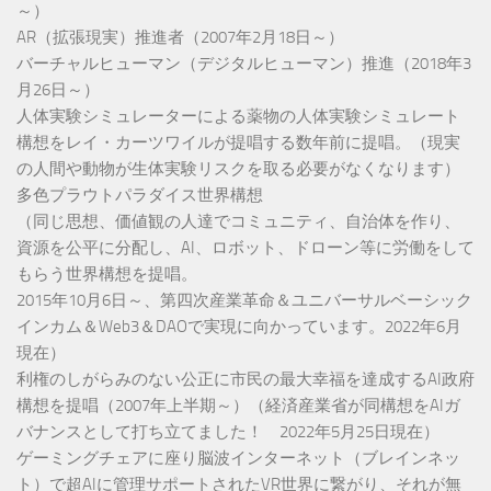
～）
AR（拡張現実）推進者（2007年2月18日～）
バーチャルヒューマン（デジタルヒューマン）推進（2018年3
月26日～）
人体実験シミュレーターによる薬物の人体実験シミュレート
構想をレイ・カーツワイルが提唱する数年前に提唱。（現実
の人間や動物が生体実験リスクを取る必要がなくなります）
多色プラウトパラダイス世界構想
（同じ思想、価値観の人達でコミュニティ、自治体を作り、
資源を公平に分配し、AI、ロボット、ドローン等に労働をして
もらう世界構想を提唱。
2015年10月6日～、第四次産業革命＆ユニバーサルベーシック
インカム＆Web3＆DAOで実現に向かっています。2022年6月
現在）
利権のしがらみのない公正に市民の最大幸福を達成するAI政府
構想を提唱（2007年上半期～）（経済産業省が同構想をAIガ
バナンスとして打ち立てました！ 2022年5月25日現在）
ゲーミングチェアに座り脳波インターネット（ブレインネッ
ト）で超AIに管理サポートされたVR世界に繋がり、それが無