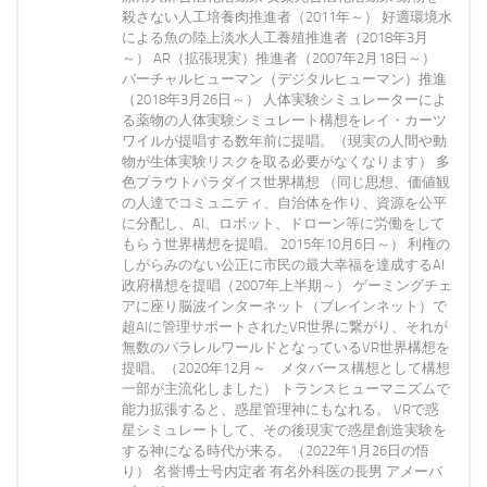
殺さない人工培養肉推進者（2011年～） 好適環境水
による魚の陸上淡水人工養殖推進者（2018年3月
～） AR（拡張現実）推進者（2007年2月18日～）
バーチャルヒューマン（デジタルヒューマン）推進
（2018年3月26日～） 人体実験シミュレーターによ
る薬物の人体実験シミュレート構想をレイ・カーツ
ワイルが提唱する数年前に提唱。（現実の人間や動
物が生体実験リスクを取る必要がなくなります） 多
色プラウトパラダイス世界構想 （同じ思想、価値観
の人達でコミュニティ、自治体を作り、資源を公平
に分配し、AI、ロボット、ドローン等に労働をして
もらう世界構想を提唱。 2015年10月6日～） 利権の
しがらみのない公正に市民の最大幸福を達成するAI
政府構想を提唱（2007年上半期～） ゲーミングチェ
アに座り脳波インターネット（ブレインネット）で
超AIに管理サポートされたVR世界に繋がり、それが
無数のパラレルワールドとなっているVR世界構想を
提唱。（2020年12月～ メタバース構想として構想
一部が主流化しました） トランスヒューマニズムで
能力拡張すると、惑星管理神にもなれる。 VRで惑
星シミュレートして、その後現実で惑星創造実験を
する神になる時代が来る。（2022年1月26日の悟
り） 名誉博士号内定者 有名外科医の長男 アメーバ