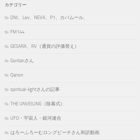
カテゴリー
DNI、Lev、NEVA、P1、カバムール,
FM144
GESARA、RV（通貨の評価替え）
Goritanさん
Qanon
spiritual-lightさんの記事
THE UNVEILING（除幕式）
UFO・宇宙人・銀河連合
はろーふろーむロングビーチさん和訳動画