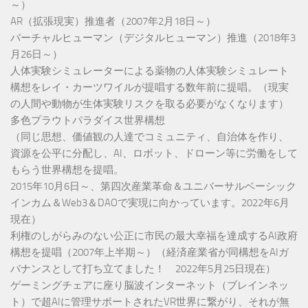
～）
AR（拡張現実）推進者（2007年2月18日～）
バーチャルヒューマン（デジタルヒューマン）推進（2018年3
月26日～）
人体実験シミュレーターによる薬物の人体実験シミュレート
構想をレイ・カーツワイルが提唱する数年前に提唱。（現実
の人間や動物が生体実験リスクを取る必要がなくなります）
多色プラウトパラダイス世界構想
（同じ思想、価値観の人達でコミュニティ、自治体を作り、
資源を公平に分配し、AI、ロボット、ドローン等に労働をして
もらう世界構想を提唱。
2015年10月6日～、第四次産業革命＆ユニバーサルベーシック
インカム＆Web3＆DAOで実現に向かっています。2022年6月
現在）
利権のしがらみのない公正に市民の最大幸福を達成するAI政府
構想を提唱（2007年上半期～）（経済産業省が同構想をAIガ
バナンスとして打ち立てました！ 2022年5月25日現在）
ゲーミングチェアに座り脳波インターネット（ブレインネッ
ト）で超AIに管理サポートされたVR世界に繋がり、それが無