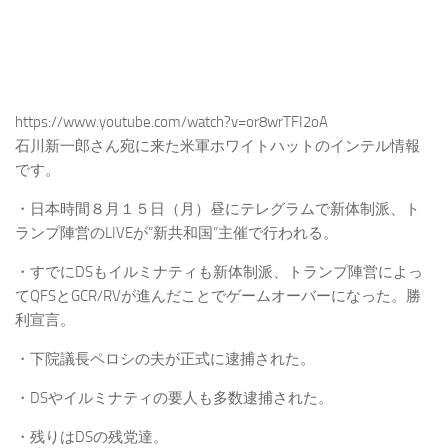
https://www.youtube.com/watch?v=or8wrTFI2oA
石川新一郎さん宛に来た米軍ホワイトハットのインテル情報
です。
・日本時間８月１５日（月）昼にテレグラムで新体制派、ト
ランプ陣営のLIVEが”新共和国”主催で行われる。
・すでにDSもイルミナティも新体制派、トランプ陣営によっ
てQFSとGCR/RVが進んだことでゲームオーバーになった。勝
利宣言。
・下院議長ペロシの夫が正式に逮捕された。
・DSやイルミナティの要人も多数逮捕された。
・残りはDSの残党達。