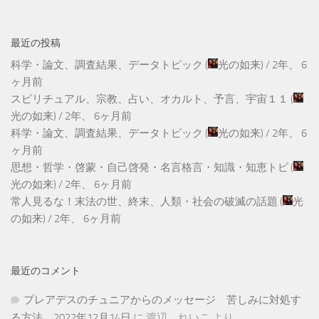
最近の投稿
科学・論文、調査結果、データトピック
(
光の如来
) /
2年、 6
ヶ月前
スピリチュアル、宗教、占い、オカルト、予言、宇宙１１
(
光の如来
) /
2年、 6ヶ月前
科学・論文、調査結果、データトピック
(
光の如来
) /
2年、 6
ヶ月前
思想・哲学・啓蒙・自己啓発・名言格言・知識・知恵トピ
(
光の如来
) /
2年、 6ヶ月前
常人見るな！末法の世、終末、人類・社会の破滅の話題
(
光
の如来
) /
2年、 6ヶ月前
最近のコメント
プレアデスのチュニアからのメッセージ 苦しみに対処す
る方法 2022年12月14日
に
渡辺 れいこ
より