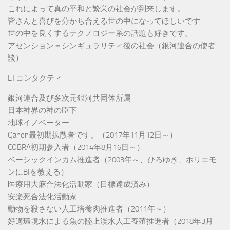
これによって真の平和と繁栄の社会が到来します。
皆さんと喜びを分かち合える世の中になってほしいです
世の中を良くするテクノロジー系の話題も好きです。
アセンション＝シンギュラリティ後の社会（銀河連合の使者
談）
ETコンタクティ
銀河連合及び多次元銀河共同体所属
日本神界の神の臣下
地球イノベーター
Qanon最初期拡散者です。（2017年11月12日～）
COBRA初期参入者（2014年8月16日～）
ベーシックインカム推進者（2003年～、ひろゆき、ホリエモ
ンにBIを教える）
医療用大麻合法化活動家（目標達成済み）
安楽死合法化活動家
動物を殺さない人工培養肉推進者（2011年～）
好適環境水による魚の陸上淡水人工養殖推進者（2018年3月