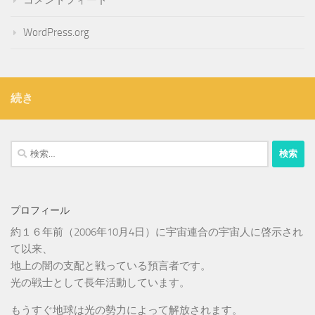
WordPress.org
続き
検
索:
プロフィール
約１６年前（2006年10月4日）に宇宙連合の宇宙人に啓示され
て以来、
地上の闇の支配と戦っている預言者です。
光の戦士として長年活動しています。
もうすぐ地球は光の勢力によって解放されます。