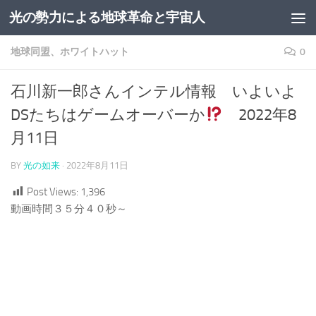
光の勢力による地球革命と宇宙人
コンテンツへスキップ
地球同盟、ホワイトハット
0
石川新一郎さんインテル情報 いよいよ
DSたちはゲームオーバーか
2022年8
月11日
BY
光の如来
·
2022年8月11日
Post Views:
1,396
動画時間３５分４０秒～