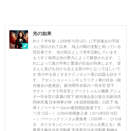
光の如来
約１７半年前（2006年10月4日）に宇宙連合の宇宙
人に啓示されて以来、 地上の闇の支配と戦っている
預言者です。 光の戦士として長年活動しています。
もうすぐ地球は光の勢力によって解放されます。 こ
れによって真の平和と繁栄の社会が到来します。 皆
さんと喜びを分かち合える世の中になってほしいで
す 世の中を良くするテクノロジー系の話題も好きで
す。 アセンション＝シンギュラリティ後の社会（銀
河連合の使者談） 銀河間司令部の一司令官 部下：
サナト・クマラ司令官とアークトゥルス艦隊 アシュ
ター司令官の直属の部下 銀河連合及び多次元銀河共
同体所属 日本神界の神（木花咲耶姫様）の臣下 地
球イノベーター Qanon最初期拡散者です。（2017年
11月12日～） COBRA初期参入者（2014年8月16日
～） ベーシックインカム推進者（2003年～、ひろゆ
き、ホリエモンにベーシックインカムを教える） 医
療用大麻合法化活動家 安楽死合法化活動家 動物を