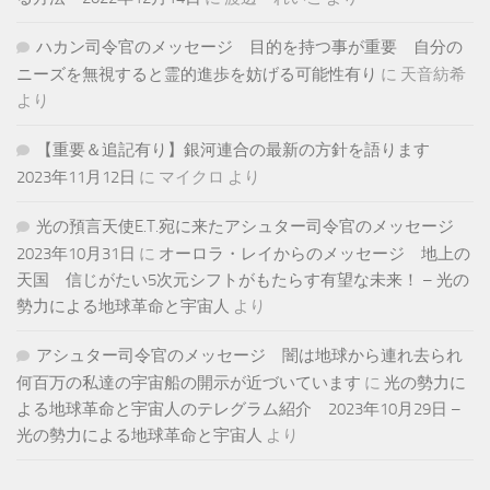
ハカン司令官のメッセージ 目的を持つ事が重要 自分の
ニーズを無視すると霊的進歩を妨げる可能性有り
に
天音紡希
より
【重要＆追記有り】銀河連合の最新の方針を語ります
2023年11月12日
に
マイクロ
より
光の預言天使E.T.宛に来たアシュター司令官のメッセージ
2023年10月31日
に
オーロラ・レイからのメッセージ 地上の
天国 信じがたい5次元シフトがもたらす有望な未来！ – 光の
勢力による地球革命と宇宙人
より
アシュター司令官のメッセージ 闇は地球から連れ去られ
何百万の私達の宇宙船の開示が近づいています
に
光の勢力に
よる地球革命と宇宙人のテレグラム紹介 2023年10月29日 –
光の勢力による地球革命と宇宙人
より