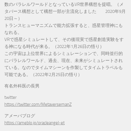
数のパラレルワールドとなっているVR世界構想を提唱。（メ
タバース構想として構想一部が主流化しました 2020年9月
20日～）
トランスヒューマニズムで能力拡張すると、惑星管理神にも
なれる。
VRで惑星シミュレートして、その後現実で惑星創造実験をす
る神になる時代が来る。（2022年1月26日の悟り）
この宇宙は上位世界によるシミュレーションで、同時並行的
にパラレルワールド、過去、現在、未来がシミュレートされ
ている。なのでタイムマシーンを作製してタイムトラベルも
可能である。（2022年2月25日の悟り）
有名外科医の長男
twitter
https://twitter.com/MetaversemanZ
アメーバブログ
https://ameblo.jp/oracleangel-et