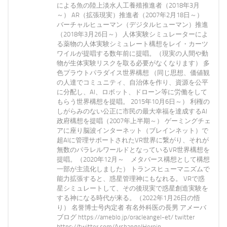
による魚の陸上淡水人工養殖推進者（2018年3月
～） AR（拡張現実）推進者（2007年2月18日～）
バーチャルヒューマン（デジタルヒューマン）推進
（2018年3月26日～） 人体実験シミュレーターによ
る薬物の人体実験シミュレート構想をレイ・カーツ
ワイルが提唱する数年前に提唱。（現実の人間や動
物が生体実験リスクを取る必要がなくなります） 多
色プラウトパラダイス世界構想 （同じ思想、価値観
の人達でコミュニティ、自治体を作り、資源を公平
に分配し、AI、ロボット、ドローン等に労働をして
もらう世界構想を提唱。 2015年10月6日～） 利権の
しがらみのない公正に市民の最大幸福を達成するAI
政府構想を提唱（2007年上半期～） ゲーミングチェ
アに座り脳波インターネット（ブレインネット）で
超AIに管理サポートされたVR世界に繋がり、それが
無数のパラレルワールドとなっているVR世界構想を
提唱。（2020年12月～ メタバース構想として構想
一部が主流化しました） トランスヒューマニズムで
能力拡張すると、惑星管理神にもなれる。 VRで惑
星シミュレートして、その後現実で惑星創造実験を
する神になる時代が来る。（2022年1月26日の悟
り） 名誉博士号内定者 有名外科医の長男 アメーバ
ブログ https://ameblo.jp/oracleangel-et/ twitter
https://twitter.com/ArchangelHeroin