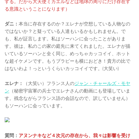
する。だから大天使ミカエルなどは地球の周りにだけ存在す
る意識ということになります）
ダニ：
本当に存在するのか？エレナが空想している人物なの
ではないか？と疑っている人達もいるかもしれません。で
も、私が証言します。私はソーハンに会ったことがありま
す。彼は、私のこの家の庭先に来てくれました。エレナが描
いているソーハンと全く同じ、めっちゃカッコイイ、ホット
な超イケメンです。もうブラピーも横におどき！貴方の比で
はないわよ！っというくらいカッコイイです。(大笑い)
エレナ：
（大笑い）フランス人の
ジャン・チャールズ・モヤ
ン
（秘密宇宙軍の兵士でエレナさんの動画にも登場していま
す。残念ながらフランス語の会話なので、訳していません）
もソーハンに会っています。
質問：
アヌンナキなど４次元の存在から、我々は影響を受け