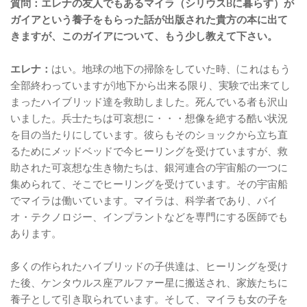
質問：エレナの友人でもあるマイラ（シリウスBに暮らす）が
ガイアという養子をもらった話が出版された貴方の本に出て
きますが、このガイアについて、もう少し教えて下さい。
エレナ：
はい。地球の地下の掃除をしていた時、(これはもう
全部終わっていますが)地下から出来る限り、実験で出来てし
まったハイブリッド達を救助しました。死んでいる者も沢山
いました。兵士たちは可哀想に・・・想像を絶する酷い状況
を目の当たりにしています。彼らもそのショックから立ち直
るためにメッドベッドで今ヒーリングを受けていますが、救
助された可哀想な生き物たちは、銀河連合の宇宙船の一つに
集められて、そこでヒーリングを受けています。その宇宙船
でマイラは働いています。マイラは、科学者であり、バイ
オ・テクノロジー、インプラントなどを専門にする医師でも
あります。
多くの作られたハイブリッドの子供達は、ヒーリングを受け
た後、ケンタウルス座アルファー星に搬送され、家族たちに
養子として引き取られています。そして、マイラも女の子を