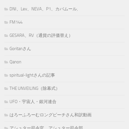
DNI、Lev、NEVA、P1、カバムール,
FM144
GESARA、RV（通貨の評価替え）
Goritanさん
Qanon
spiritual-lightさんの記事
THE UNVEILING（除幕式）
UFO・宇宙人・銀河連合
はろーふろーむロングビーチさん和訳動画
アシュター司令官、アシュター司令部