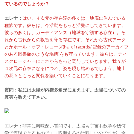
ているのでしょうか？
エレナ：
はい。４次元の存在達の多くは、地底に住んでいる
種族です。彼らは、今活動をもっと活発にしてきています。
彼らの多くは、ガーディアンズ（地球を守護する存在）。そ
れから古代からの叡智を守る存在です。それから古代アーク
とかホール・オフ・レコーズ(hall of records/ 記録のアーカイブ
のある図書館のような場所)をも守っています。彼らは、ディ
スクロージャーにこれからもっと関与していきます。我々が
４次元の存在になるにつれ、姿を現し始めるでしょう。地上
の我々ともっと関係を築いていくことになります。
質問：私には太陽が内接多角形に見えます。太陽についての
真実を教えて下さい。
エレナ：
非常に興味深い質問です。太陽も宇宙も数学や幾何
学で表現できるもので・・説明するのは難しいのですが、全