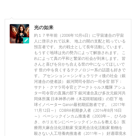
光の如来
約１７半年前（2006年10月4日）に宇宙連合の宇宙
人に啓示されて以来、 地上の闇の支配と戦っている
預言者です。 光の戦士として長年活動しています。
もうすぐ地球は光の勢力によって解放されます。 こ
れによって真の平和と繁栄の社会が到来します。 皆
さんと喜びを分かち合える世の中になってほしいで
す 世の中を良くするテクノロジー系の話題も好きで
す。 アセンション＝シンギュラリティ後の社会（銀
河連合の使者談） 銀河間司令部の一司令官 部下：
サナト・クマラ司令官とアークトゥルス艦隊 アシュ
ター司令官の直属の部下 銀河連合及び多次元銀河共
同体所属 日本神界の神（木花咲耶姫様）の臣下 地
球イノベーター Qanon最初期拡散者です。（2017年
11月12日～） COBRA初期参入者（2014年8月16日
～） ベーシックインカム推進者（2003年～、ひろゆ
き、ホリエモンにベーシックインカムを教える） 医
療用大麻合法化活動家 安楽死合法化活動家 動物を
殺さない人工培養肉推進者（2011年～） 好適環境水