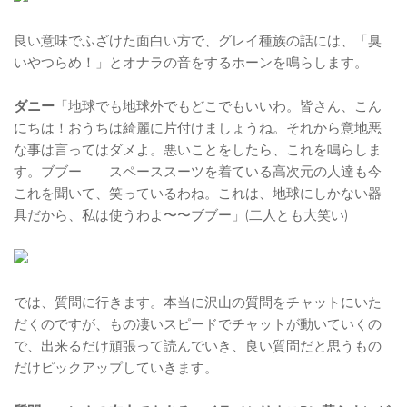
良い意味でふざけた面白い方で、グレイ種族の話には、「臭
いやつらめ！」とオナラの音をするホーンを鳴らします。
ダニー
「地球でも地球外でもどこでもいいわ。皆さん、こん
にちは！おうちは綺麗に片付けましょうね。それから意地悪
な事は言ってはダメよ。悪いことをしたら、これを鳴らしま
す。ブブー スペーススーツを着ている高次元の人達も今
これを聞いて、笑っているわね。これは、地球にしかない器
具だから、私は使うわよ〜〜ブブー」(二人とも大笑い)
では、質問に行きます。本当に沢山の質問をチャットにいた
だくのですが、もの凄いスピードでチャットが動いていくの
で、出来るだけ頑張って読んでいき、良い質問だと思うもの
だけピックアップしていきます。