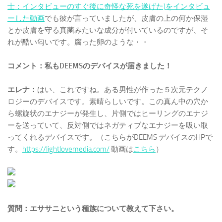
士：インタビューのすぐ後に奇怪な死を遂げた)をインタビュ
ーした動画
でも彼が言っていましたが、皮膚の上の何か保湿
とか皮膚を守る真菌みたいな成分が付いているのですが、そ
れが酷い匂いです。腐った卵のような・・
コメント：私もDEEMSのデバイスが届きました！
エレナ：
はい、これですね。ある男性が作った５次元テクノ
ロジーのデバイスです。素晴らしいです。この真ん中の穴か
ら螺旋状のエナジーが発生し、片側ではヒーリングのエナジ
ーを送っていて、反対側ではネガティブなエナジーを吸い取
ってくれるデバイスです。（こちらがDEEMS デバイスのHPで
す。
https://lightlovemedia.com/
動画は
こちら
）
質問：エササニという種族について教えて下さい。