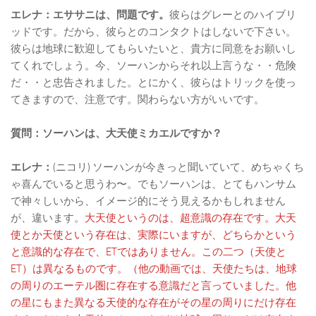
エレナ：エササニは、問題です。
彼らはグレーとのハイブリ
ッドです。だから、彼らとのコンタクトはしないで下さい。
彼らは地球に歓迎してもらいたいと、貴方に同意をお願いし
てくれでしょう。今、ソーハンからそれ以上言うな・・危険
だ・・と忠告されました。とにかく、彼らはトリックを使っ
てきますので、注意です。関わらない方がいいです。
質問：ソーハンは、大天使ミカエルですか？
エレナ：
(ニコリ) ソーハンが今きっと聞いていて、めちゃくち
ゃ喜んでいると思うわ〜。でもソーハンは、とてもハンサム
で神々しいから、イメージ的にそう見えるかもしれません
が、違います。
大天使というのは、超意識の存在です。大天
使とか天使という存在は、実際にいますが、どちらかという
と意識的な存在で、ETではありません。この二つ（天使と
ET）は異なるものです。（他の動画では、天使たちは、地球
の周りのエーテル圏に存在する意識だと言っていました。他
の星にもまた異なる天使的な存在がその星の周りにだけ存在