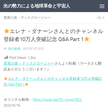
光の勢力による地球革命と宇宙人
コンテンツへスキップ
真実の泉－ディスクロージャー
0
エレナ・ダナーンさんとのチャンネル
登録者10万人突破記念 Q&A Part 1
BY
光の如来
·
2022年5月26日
Post Views:
1,344
真実の泉 – ディスクロージャー
さんより転載（マータさん翻
訳ありがとうございます！）
エレナ・ダナーンさんとのチャンネル登録者10万人突破記
念 Q&A Part 1
オリジナル動画：
https://youtu.be/PU-myup7KCU
2022/5/16