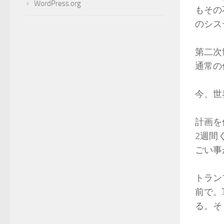
WordPress.org
もその
のシス
第二次
通常の
今、世
計画を
2週間
ごい事
トラン
前で。
る。そ