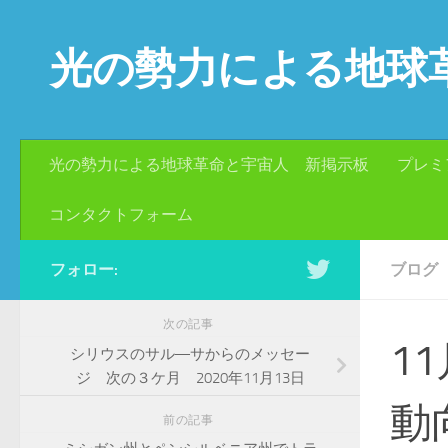
コンテンツへスキップ
光の勢力による地球
光の勢力による地球革命と宇宙人 新掲示板
プレミ
コンタクトフォーム
フォロー:
ブログ
次の記事
1
シリウスのサル―サからのメッセー
ジ 次の３ケ月 2020年11月13日
動
前の記事