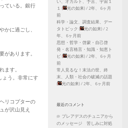
い、オカルト、予言、宇宙１
っている。銀行
１
(
光の如来
) /
2年、 6ヶ月
前
科学・論文、調査結果、デー
タトピック
(
光の如来
) /
2
やかに過ごし、
年、 6ヶ月前
思想・哲学・啓蒙・自己啓
発・名言格言・知識・知恵ト
要があります。
ピ
(
光の如来
) /
2年、 6ヶ月
前
れます。
常人見るな！末法の世、終
末、人類・社会の破滅の話題
しょう。非常にす
(
光の如来
) /
2年、 6ヶ月前
ヘリコプターの
最近のコメント
ュが沢山見え
プレアデスのチュニアから
のメッセージ 苦しみに対処