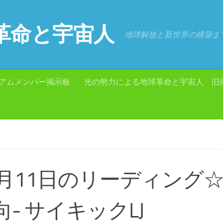
革命と宇宙人
地球解放と新世界の構築ま
アムメンバー掲示板
光の勢力による地球革命と宇宙人 旧
1月11日のリーディング
向- サイキックLJ