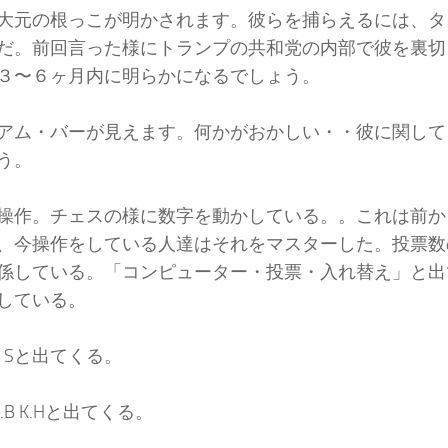
大元の根っこが明かされます。彼らを捕らえるには、タ
だ。前回言った様にトランプの共和党の内部で彼を裏切
３〜６ヶ月内に明らかになるでしょう。
アム・バーが見えます。何かがおかしい・・彼に関して
う。
操作。チェスの様に数字を動かしている。。これは前か
、今操作をしている人達はそれをマスターした。投票数
係している。「コンピューター・投票・入れ替え」と出てく
している。
M C Sと出てくる。
.C J.B K.Hと出てくる。