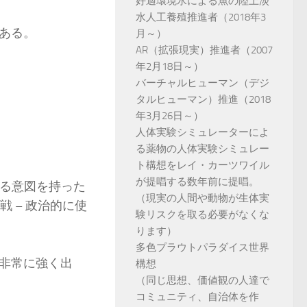
好適環境水による魚の陸上淡
水人工養殖推進者（2018年3
ある。
月～）
AR（拡張現実）推進者（2007
年2月18日～）
バーチャルヒューマン（デジ
タルヒューマン）推進（2018
年3月26日～）
人体実験シミュレーターによ
る薬物の人体実験シミュレー
ト構想をレイ・カーツワイル
が提唱する数年前に提唱。
導する意図を持った
（現実の人間や動物が生体実
戦 – 政治的に使
験リスクを取る必要がなくな
ります）
多色プラウトパラダイス世界
非常に強く出
構想
（同じ思想、価値観の人達で
コミュニティ、自治体を作