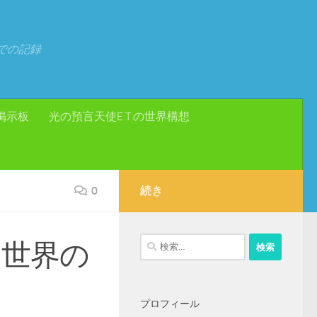
での記録
掲示板
光の預言天使E.T.の世界構想
0
続き
検
☆世界の
索:
プロフィール