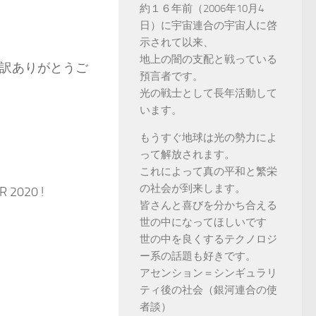
約１６年前（2006年10月4
日）に宇宙連合の宇宙人に啓
示されて以来、
地上の闇の支配と戦っている
訳ありがとうご
預言者です。
光の戦士として長年活動して
います。
もうすぐ地球は光の勢力によ
って解放されます。
これによって真の平和と繁栄
の社会が到来します。
R 2020 !
皆さんと喜びを分かち合える
世の中になってほしいです
世の中を良くするテクノロジ
ー系の話題も好きです。
アセンション＝シンギュラリ
ティ後の社会（銀河連合の使
者談）