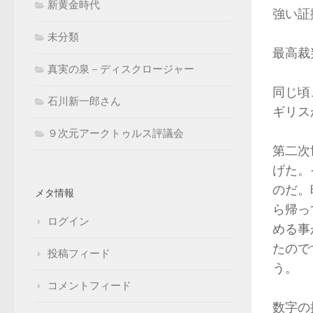
新黄金時代
強い証
未分類
最高裁
真実の泉－ディスクロージャー
同じ頃
石川新一郎さん
ギリス
９次元アークトゥルス評議会
第二次
げた。
のだ。
メタ情報
ら帰っ
ログイン
める事
たので
投稿フィード
う。
コメントフィード
数字の