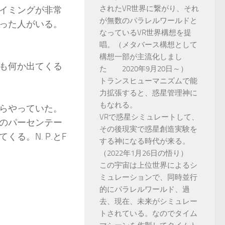
されたVR世界に繋がり、それ
イミングが非常
が無数のパラレルワールドと
った人がいる。
なっているVR世界構想を提
唱。（メタバース構想として
構想一部が主流化しまし
も何か出てくる
た 2020年9月20日～）
トランスヒューマニズムで能
力拡張すると、惑星管理神に
もなれる。
らやっていた。
VRで惑星シミュレートして、
のパーセンテー
その後現実で惑星創造実験を
る。N. P.とF
する神になる時代が来る。
（2022年1月26日の悟り）
この宇宙は上位世界によるシ
ミュレーションで、同時並行
的にパラレルワールド、過
去、現在、未来がシミュレー
トされている。なのでタイム