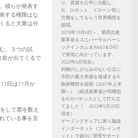
り、資源を公平に分配し、
。彼らが発表す
AI、ロボット、ドローン等に
表する権限はな
労働をしてもらう世界構想を
くると大衆は分
提唱。
2015年10月6日～、第四次産
業革命＆ユニバーサルベーシ
ックインカム＆Web3＆DAO
む。３つの試
で実現に向かっています。
名前が出てくるで
2022年6月現在）
利権のしがらみのない公正に
市民の最大幸福を達成するAI
13日は11月か
政府構想を提唱（2007年上半
期～）（経済産業省が同構想
をAIガバナンスとして打ち立
てました！ 2022年5月25日
判をして票を数え
現在）
れている事を言
ゲーミングチェアに座り脳波
インターネット（ブレインネ
ット）で超AIに管理サポート