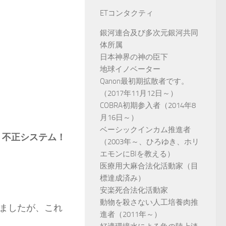
ETコンタクティ
銀河連合及び多次元銀河共同
体所属
日本神界の神の臣下
地球イノベーター
Qanon最初期拡散者です。
（2017年11月12日～）
COBRA初期参入者（2014年8
月16日～）
ベーシックインカム推進者
！不正システム！
（2003年～、ひろゆき、ホリ
エモンにBIを教える）
医療用大麻合法化活動家（目
標達成済み）
安楽死合法化活動家
動物を殺さない人工培養肉推
ましたが、これ
進者（2011年～）