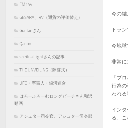
FM144
今の結
GESARA、RV（通貨の評価替え）
トラン
Goritanさん
Qanon
今地球
spiritual-lightさんの記事
非常に
THE UNVEILING（除幕式）
「プロ
UFO・宇宙人・銀河連合
行為の
われる
はろーふろーむロングビーチさん和訳
動画
インタ
アシュター司令官、アシュター司令部
る。こ