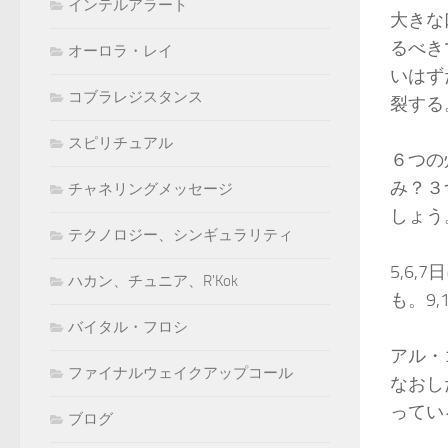
インテルアラート
大きな
るべき
オーロラ・レイ
いはず
コブラレジスタンス
裂する
スピリチュアル
６つの
み？３
チャネリングメッセージ
しょう
テクノロジー、シンギュラリティ
5,6
ハカン、チュニア、R'Kok
も。9
バイタル・フロシ
アル・
ファイナルウェイクアップコール
なおし
ってい
ブログ