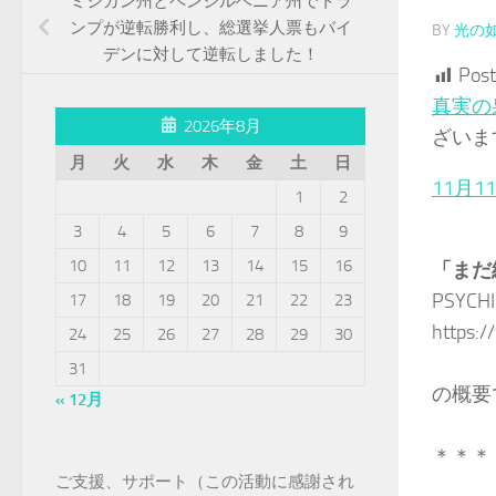
ミシガン州とペンシルベニア州でトラ
ンプが逆転勝利し、総選挙人票もバイ
BY
光の
デンに対して逆転しました！
Post
真実の
2026年8月
ざいま
月
火
水
木
金
土
日
11月
1
2
3
4
5
6
7
8
9
10
11
12
13
14
15
16
「まだ
PSYCHI
17
18
19
20
21
22
23
https:/
24
25
26
27
28
29
30
31
の概要
« 12月
＊＊＊
ご支援、サポート（この活動に感謝され