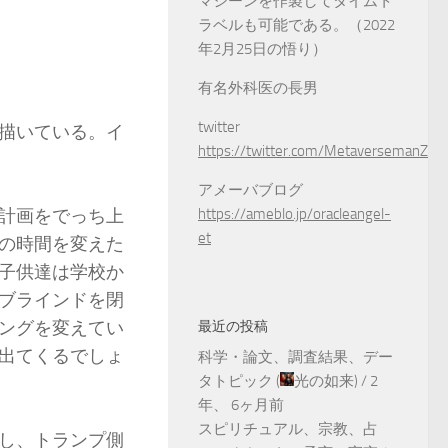
マシーンを作製してタイムト
ラベルも可能である。（2022
年2月25日の悟り）
有名外科医の長男
twitter
描いている。イ
https://twitter.com/MetaversemanZ
アメーバブログ
計画をでっち上
https://ameblo.jp/oracleangel-
et
の時間を変えた
子供達は学校か
ブラインドを閉
ングを変えてい
最近の投稿
出てくるでしょ
科学・論文、調査結果、デー
タトピック
(
光の如来
) /
2
年、 6ヶ月前
スピリチュアル、宗教、占
し、トランプ側