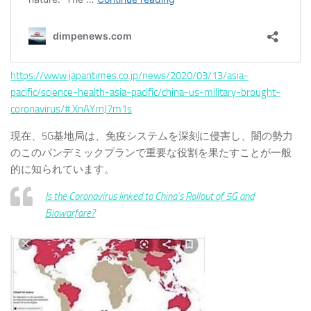
https://www.japantimes.co.jp/news/2020/03/13/asia-
pacific/science-health-asia-pacific/china-us-military-brought-
coronavirus/#.XnAYrnJ7m1s
現在、5G基地局は、免疫システムを深刻に侵害し、闇の勢力
のこのパンデミックプランで重要な役割を果たすことが一般
的に知られています。
Is the Coronavirus linked to China’s Rollout of 5G and
Biowarfare?