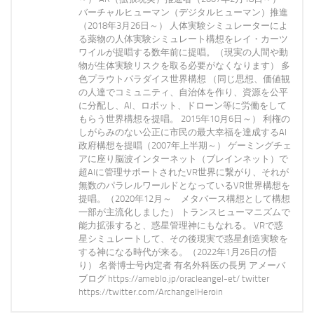
バーチャルヒューマン（デジタルヒューマン）推進
（2018年3月26日～） 人体実験シミュレーターによ
る薬物の人体実験シミュレート構想をレイ・カーツ
ワイルが提唱する数年前に提唱。（現実の人間や動
物が生体実験リスクを取る必要がなくなります） 多
色プラウトパラダイス世界構想 （同じ思想、価値観
の人達でコミュニティ、自治体を作り、資源を公平
に分配し、AI、ロボット、ドローン等に労働をして
もらう世界構想を提唱。 2015年10月6日～） 利権の
しがらみのない公正に市民の最大幸福を達成するAI
政府構想を提唱（2007年上半期～） ゲーミングチェ
アに座り脳波インターネット（ブレインネット）で
超AIに管理サポートされたVR世界に繋がり、それが
無数のパラレルワールドとなっているVR世界構想を
提唱。（2020年12月～ メタバース構想として構想
一部が主流化しました） トランスヒューマニズムで
能力拡張すると、惑星管理神にもなれる。 VRで惑
星シミュレートして、その後現実で惑星創造実験を
する神になる時代が来る。（2022年1月26日の悟
り） 名誉博士号内定者 有名外科医の長男 アメーバ
ブログ https://ameblo.jp/oracleangel-et/ twitter
https://twitter.com/ArchangelHeroin