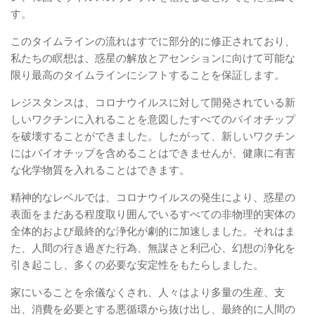
す。
このタイムラインの流れはすでに部分的に修正されており、
私たちの瞑想は、惑星の解放とアセンションに向けて可能な
限り最高のタイムラインにシフトすることを保証します。
レジスタンスは、コロナウイルスに対して開発されている新
しいワクチンに入れることを意図したすべてのバイオチップ
を破壊することができました。したがって、新しいワクチン
にはバイオチップを含めることはできませんが、健康に有害
な化学物質を入れることはできます。
精神的なレベルでは、コロナウイルスの発生により、惑星の
表面をまだある程度取り囲んでいるすべての非物理的実体の
全体的および最終的な浄化が劇的に加速しました。それはま
た、人間の行き過ぎた行為、無謀さと利己心、幻想の浄化を
引き起こし、多くの必要な安定性をもたらしました。
家にいることを余儀なくされ、人々はより多量の生産、支
出、消費を必要とする悪循環から抜け出し、最終的に人間の