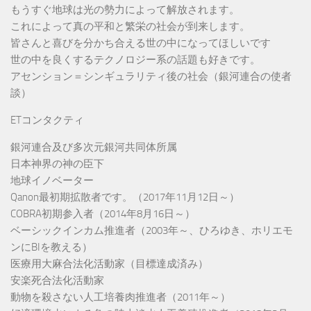
もうすぐ地球は光の勢力によって解放されます。
これによって真の平和と繁栄の社会が到来します。
皆さんと喜びを分かち合える世の中になってほしいです
世の中を良くするテクノロジー系の話題も好きです。
アセンション＝シンギュラリティ後の社会（銀河連合の使者
談）
ETコンタクティ
銀河連合及び多次元銀河共同体所属
日本神界の神の臣下
地球イノベーター
Qanon最初期拡散者です。（2017年11月12日～）
COBRA初期参入者（2014年8月16日～）
ベーシックインカム推進者（2003年～、ひろゆき、ホリエモ
ンにBIを教える）
医療用大麻合法化活動家（目標達成済み）
安楽死合法化活動家
動物を殺さない人工培養肉推進者（2011年～）