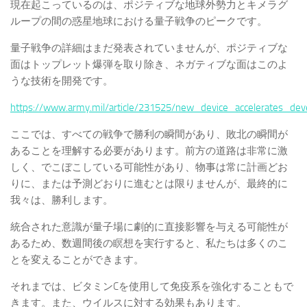
現在起こっているのは、ポジティブな地球外勢力とキメラグ
ループの間の惑星地球における量子戦争のピークです。
量子戦争の詳細はまだ発表されていませんが、ポジティブな
面はトップレット爆弾を取り除き、ネガティブな面はこのよ
うな技術を開発です。
https://www.army.mil/article/231525/new_device_accelerates_d
ここでは、すべての戦争で勝利の瞬間があり、敗北の瞬間が
あることを理解する必要があります。前方の道路は非常に激
しく、でこぼこしている可能性があり、物事は常に計画どお
りに、または予測どおりに進むとは限りませんが、最終的に
我々は、勝利します。
統合された意識が量子場に劇的に直接影響を与える可能性が
あるため、数週間後の瞑想を実行すると、私たちは多くのこ
とを変えることができます。
それまでは、ビタミンCを使用して免疫系を強化することもで
きます。また、ウイルスに対する効果もあります。