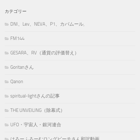
カテゴリー
DNI、Lev、NEVA、P1、カバムール,
FM144
GESARA、RV（通貨の評価替え）
Goritanさん
Qanon
spiritual-lightさんの記事
THE UNVEILING（除幕式）
UFO・宇宙人・銀河連合
はろーふろーむロングビーチさん和訳動画