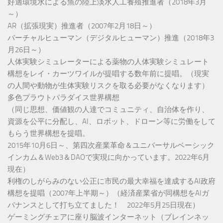
好適環境水による魚の陸上淡水人工養殖推進者（2018年3月
～）
AR（拡張現実）推進者（2007年2月18日～）
バーチャルヒューマン（デジタルヒューマン）推進（2018年3
月26日～）
人体実験シミュレーターによる薬物の人体実験シミュレート
構想をレイ・カーツワイルが提唱する数年前に提唱。（現実
の人間や動物が生体実験リスクを取る必要がなくなります）
多色プラウトパラダイス世界構想
（同じ思想、価値観の人達でコミュニティ、自治体を作り、
資源を公平に分配し、AI、ロボット、ドローン等に労働をして
もらう世界構想を提唱。
2015年10月6日～、第四次産業革命＆ユニバーサルベーシック
インカム＆Web3＆DAOで実現に向かっています。2022年6月
現在）
利権のしがらみのない公正に市民の最大幸福を達成するAI政府
構想を提唱（2007年上半期～）（経済産業省が同構想をAIガ
バナンスとして打ち立てました！ 2022年5月25日現在）
ゲーミングチェアに座り脳波インターネット（ブレインネッ