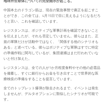
地球外生命体についての完全開示が起こる。
中国本土のドラゴン筋は、現在の緊急事態で粛正を起こすこ
とができ、この全ては、4月15日で目に見えるようになるだろ
うと言い、これを確認しています。
レジスタンスは、ポジティブな軍事計画を確認できないこと
を伝えましたが、それも否定していません。彼らはまた、正
規の軍隊だけが活動中ではなく、「関係する他のシナリオも
ある」と述べている。彼らはポジティブな軍隊はすでに特定
の準備作戦に関与しているが、集団逮捕はまだ行われていな
いと付け加えた。
レジスタンスは、全ての人が1か月程度食料やその他の必需品
を備蓄し、すぐに銀行からお金を引き出すことで世界的な医
療検疫の準備をすることを提言しています。
全てのトップレット爆弾が除去されるまで、イベントは発生
しませんが、デルタオプションに類似したシナリオが可能で
す。