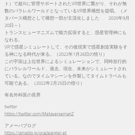
ト）で超AIに管理サポートされたVR世界に繋がり、それが無
数のパラレルワールドとなっているVR世界構想を提唱。（メ
タバース構想として構想一部が主流化しました 2020年9月
20日～）
トランスヒューマニズムで能力拡張すると、惑星管理神にも
なれる。
VRで惑星シミュレートして、その後現実で惑星創造実験をす
る神になる時代が来る。（2022年1月26日の悟り）
この宇宙は上位世界によるシミュレーションで、同時並行的
にパラレルワールド、過去、現在、未来がシミュレートされ
ている。なのでタイムマシーンを作製してタイムトラベルも
可能である。（2022年2月25日の悟り）
有名外科医の長男
twitter
https://twitter.com/MetaversemanZ
アメーバブログ
https://ameblo.jp/oracleangel-et