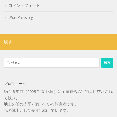
コメントフィード
WordPress.org
続き
検
索:
プロフィール
約１６年前（2006年10月4日）に宇宙連合の宇宙人に啓示され
て以来、
地上の闇の支配と戦っている預言者です。
光の戦士として長年活動しています。