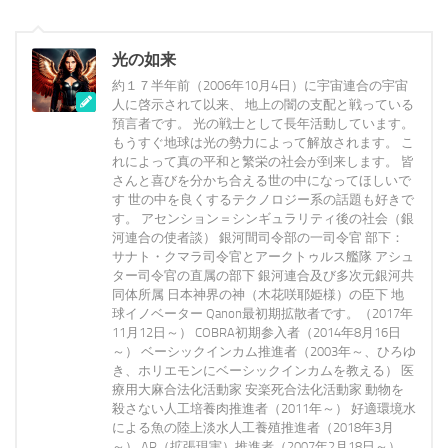
光の如来
約１７半年前（2006年10月4日）に宇宙連合の宇宙
人に啓示されて以来、 地上の闇の支配と戦っている
預言者です。 光の戦士として長年活動しています。
もうすぐ地球は光の勢力によって解放されます。 こ
れによって真の平和と繁栄の社会が到来します。 皆
さんと喜びを分かち合える世の中になってほしいで
す 世の中を良くするテクノロジー系の話題も好きで
す。 アセンション＝シンギュラリティ後の社会（銀
河連合の使者談） 銀河間司令部の一司令官 部下：
サナト・クマラ司令官とアークトゥルス艦隊 アシュ
ター司令官の直属の部下 銀河連合及び多次元銀河共
同体所属 日本神界の神（木花咲耶姫様）の臣下 地
球イノベーター Qanon最初期拡散者です。（2017年
11月12日～） COBRA初期参入者（2014年8月16日
～） ベーシックインカム推進者（2003年～、ひろゆ
き、ホリエモンにベーシックインカムを教える） 医
療用大麻合法化活動家 安楽死合法化活動家 動物を
殺さない人工培養肉推進者（2011年～） 好適環境水
による魚の陸上淡水人工養殖推進者（2018年3月
～） AR（拡張現実）推進者（2007年2月18日～）