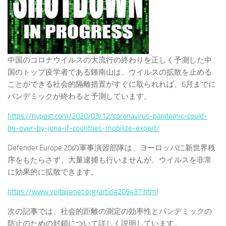
中国のコロナウイルスの大流行の終わりを正しく予測した中
国のトップ疫学者である鍾南山は、ウイルスの拡散を止める
ことができる社会的隔離措置がすぐに取られれば、6月までに
パンデミックが終わると予測しています。
https://nypost.com/2020/03/12/coronavirus-pandemic-could-
be-over-by-june-if-countries-mobilize-expert/
Defender Europe 20の軍事演習部隊は、ヨーロッパに新世界秩
序をもたらさず、大量逮捕も行いませんが、ウイルスを非常
に効果的に拡散できます。
https://www.voltairenet.org/article209437.html
次の記事では、社会的距離の測定の効率性とパンデミックの
防止のための封鎖について詳しく説明しています。