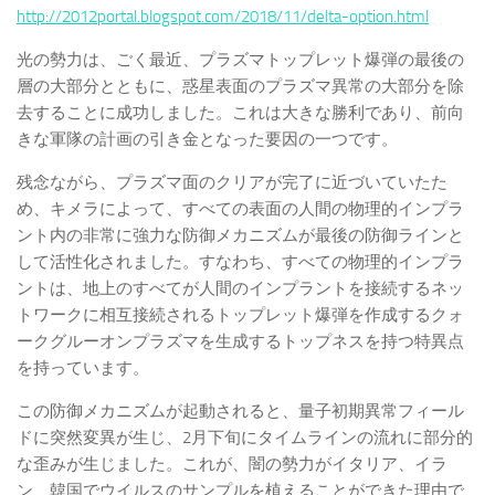
http://2012portal.blogspot.com/2018/11/delta-option.html
光の勢力は、ごく最近、プラズマトップレット爆弾の最後の
層の大部分とともに、惑星表面のプラズマ異常の大部分を除
去することに成功しました。これは大きな勝利であり、前向
きな軍隊の計画の引き金となった要因の一つです。
残念ながら、プラズマ面のクリアが完了に近づいていたた
め、キメラによって、すべての表面の人間の物理的インプラ
ント内の非常に強力な防御メカニズムが最後の防御ラインと
して活性化されました。すなわち、すべての物理的インプラ
ントは、地上のすべてが人間のインプラントを接続するネッ
トワークに相互接続されるトップレット爆弾を作成するクォ
ークグルーオンプラズマを生成するトップネスを持つ特異点
を持っています。
この防御メカニズムが起動されると、量子初期異常フィール
ドに突然変異が生じ、2月下旬にタイムラインの流れに部分的
な歪みが生じました。これが、闇の勢力がイタリア、イラ
ン、韓国でウイルスのサンプルを植えることができた理由で