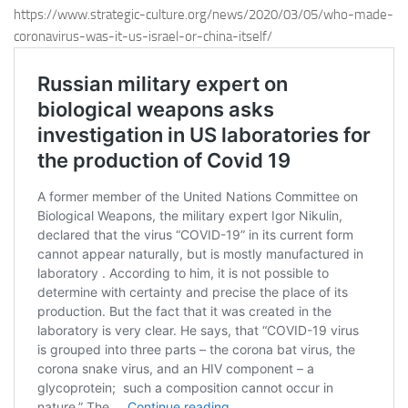
https://www.strategic-culture.org/news/2020/03/05/who-made-
coronavirus-was-it-us-israel-or-china-itself/