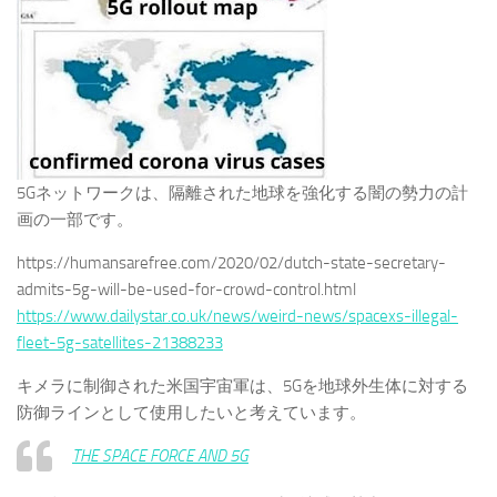
5Gネットワ​​ークは、隔離された地球を強化する闇の勢力の計
画の一部です。
https://humansarefree.com/2020/02/dutch-state-secretary-
admits-5g-will-be-used-for-crowd-control.html
https://www.dailystar.co.uk/news/weird-news/spacexs-illegal-
fleet-5g-satellites-21388233
キメラに制御された米国宇宙軍は、5Gを地球外生体に対する
防御ラインとして使用したいと考えています。
THE SPACE FORCE AND 5G