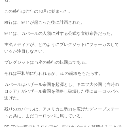
る。
この移行は昨年の10月に始まった。
移行は、9/11が起こった後に計画された。
9/11は、カバールの人類に対する公式な宣戦布告だった。
主流メディアが、どのようにブレグジットにフォーカスして
いるか注目しなさい。
ブレグジットは当座の移行の転回点である。
それは平和的に行われるが、EUの崩壊をもたらす。
カバールはハザール帝国を起源とし、キエフ大公国（当時の
ロシア）がハザール帝国を侵略し破壊した後にヨーロッパへ
逃げた。
残りのカバールは、アメリカに勢力を広げたディープステー
トと共に、まだヨーロッパに属している。