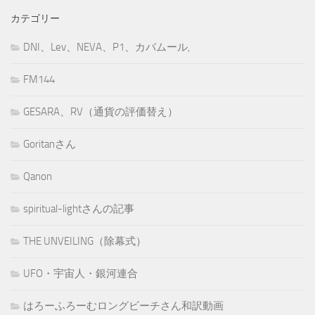
カテゴリー
DNI、Lev、NEVA、P1、カバムール,
FM144
GESARA、RV（通貨の評価替え）
Goritanさん
Qanon
spiritual-lightさんの記事
THE UNVEILING（除幕式）
UFO・宇宙人・銀河連合
はろーふろーむロングビーチさん和訳動画