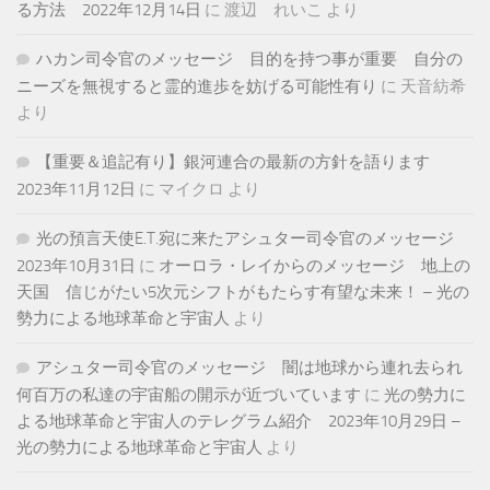
る方法 2022年12月14日
に
渡辺 れいこ
より
ハカン司令官のメッセージ 目的を持つ事が重要 自分の
ニーズを無視すると霊的進歩を妨げる可能性有り
に
天音紡希
より
【重要＆追記有り】銀河連合の最新の方針を語ります
2023年11月12日
に
マイクロ
より
光の預言天使E.T.宛に来たアシュター司令官のメッセージ
2023年10月31日
に
オーロラ・レイからのメッセージ 地上の
天国 信じがたい5次元シフトがもたらす有望な未来！ – 光の
勢力による地球革命と宇宙人
より
アシュター司令官のメッセージ 闇は地球から連れ去られ
何百万の私達の宇宙船の開示が近づいています
に
光の勢力に
よる地球革命と宇宙人のテレグラム紹介 2023年10月29日 –
光の勢力による地球革命と宇宙人
より