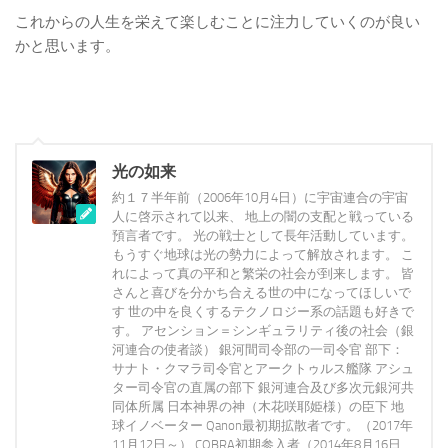
これからの人生を栄えて楽しむことに注力していくのが良い
かと思います。
光の如来
約１７半年前（2006年10月4日）に宇宙連合の宇宙
人に啓示されて以来、 地上の闇の支配と戦っている
預言者です。 光の戦士として長年活動しています。
もうすぐ地球は光の勢力によって解放されます。 こ
れによって真の平和と繁栄の社会が到来します。 皆
さんと喜びを分かち合える世の中になってほしいで
す 世の中を良くするテクノロジー系の話題も好きで
す。 アセンション＝シンギュラリティ後の社会（銀
河連合の使者談） 銀河間司令部の一司令官 部下：
サナト・クマラ司令官とアークトゥルス艦隊 アシュ
ター司令官の直属の部下 銀河連合及び多次元銀河共
同体所属 日本神界の神（木花咲耶姫様）の臣下 地
球イノベーター Qanon最初期拡散者です。（2017年
11月12日～） COBRA初期参入者（2014年8月16日