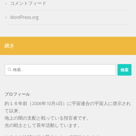
コメントフィード
WordPress.org
続き
検
索:
プロフィール
約１６年前（2006年10月4日）に宇宙連合の宇宙人に啓示され
て以来、
地上の闇の支配と戦っている預言者です。
光の戦士として長年活動しています。