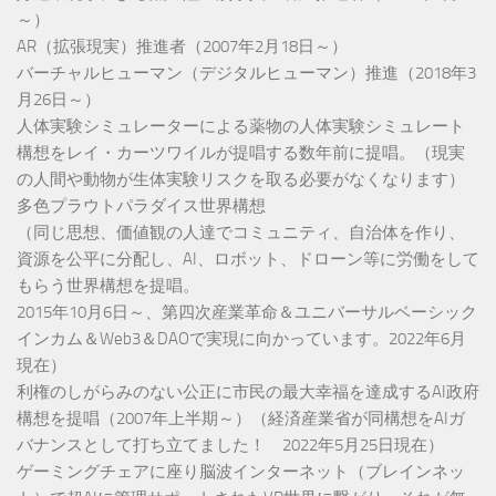
～）
AR（拡張現実）推進者（2007年2月18日～）
バーチャルヒューマン（デジタルヒューマン）推進（2018年3
月26日～）
人体実験シミュレーターによる薬物の人体実験シミュレート
構想をレイ・カーツワイルが提唱する数年前に提唱。（現実
の人間や動物が生体実験リスクを取る必要がなくなります）
多色プラウトパラダイス世界構想
（同じ思想、価値観の人達でコミュニティ、自治体を作り、
資源を公平に分配し、AI、ロボット、ドローン等に労働をして
もらう世界構想を提唱。
2015年10月6日～、第四次産業革命＆ユニバーサルベーシック
インカム＆Web3＆DAOで実現に向かっています。2022年6月
現在）
利権のしがらみのない公正に市民の最大幸福を達成するAI政府
構想を提唱（2007年上半期～）（経済産業省が同構想をAIガ
バナンスとして打ち立てました！ 2022年5月25日現在）
ゲーミングチェアに座り脳波インターネット（ブレインネッ