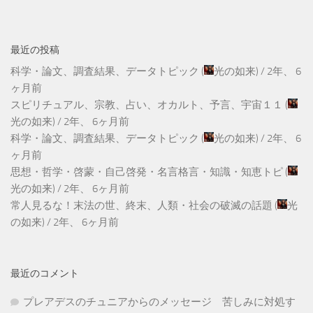
最近の投稿
科学・論文、調査結果、データトピック
(
光の如来
) /
2年、 6
ヶ月前
スピリチュアル、宗教、占い、オカルト、予言、宇宙１１
(
光の如来
) /
2年、 6ヶ月前
科学・論文、調査結果、データトピック
(
光の如来
) /
2年、 6
ヶ月前
思想・哲学・啓蒙・自己啓発・名言格言・知識・知恵トピ
(
光の如来
) /
2年、 6ヶ月前
常人見るな！末法の世、終末、人類・社会の破滅の話題
(
光
の如来
) /
2年、 6ヶ月前
最近のコメント
プレアデスのチュニアからのメッセージ 苦しみに対処す