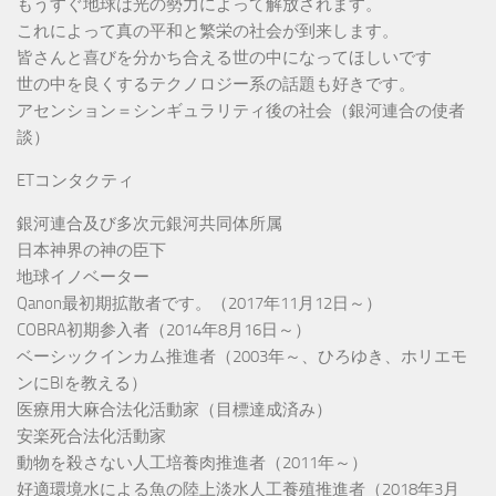
もうすぐ地球は光の勢力によって解放されます。
これによって真の平和と繁栄の社会が到来します。
皆さんと喜びを分かち合える世の中になってほしいです
世の中を良くするテクノロジー系の話題も好きです。
アセンション＝シンギュラリティ後の社会（銀河連合の使者
談）
ETコンタクティ
銀河連合及び多次元銀河共同体所属
日本神界の神の臣下
地球イノベーター
Qanon最初期拡散者です。（2017年11月12日～）
COBRA初期参入者（2014年8月16日～）
ベーシックインカム推進者（2003年～、ひろゆき、ホリエモ
ンにBIを教える）
医療用大麻合法化活動家（目標達成済み）
安楽死合法化活動家
動物を殺さない人工培養肉推進者（2011年～）
好適環境水による魚の陸上淡水人工養殖推進者（2018年3月