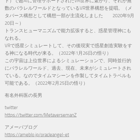
ト）で超AIに管理サポートされたVR世界に繋がり、それが無
数のパラレルワールドとなっているVR世界構想を提唱。（メ
タバース構想として構想一部が主流化しました 2020年9月
20日～）
トランスヒューマニズムで能力拡張すると、惑星管理神にも
なれる。
VRで惑星シミュレートして、その後現実で惑星創造実験をす
る神になる時代が来る。（2022年1月26日の悟り）
この宇宙は上位世界によるシミュレーションで、同時並行的
にパラレルワールド、過去、現在、未来がシミュレートされ
ている。なのでタイムマシーンを作製してタイムトラベルも
可能である。（2022年2月25日の悟り）
有名外科医の長男
twitter
https://twitter.com/MetaversemanZ
アメーバブログ
https://ameblo.jp/oracleangel-et