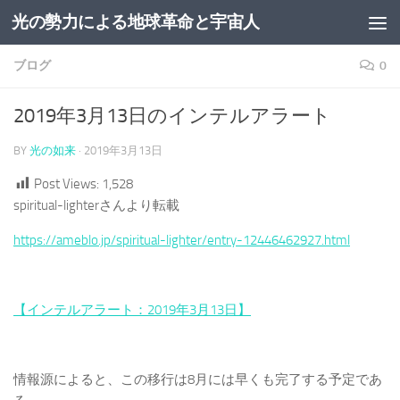
光の勢力による地球革命と宇宙人
コンテンツへスキップ
ブログ
0
2019年3月13日のインテルアラート
BY
光の如来
·
2019年3月13日
Post Views:
1,528
spiritual-lighterさんより転載
https://ameblo.jp/spiritual-lighter/entry-12446462927.html
【インテルアラート：2019年3月13日】
情報源によると、この移行は8月には早くも完了する予定であ