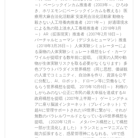
～） ベーシックインカム推進者（2003年～、ひろゆ
き、ホリエモンにベーシックインカムを教える） 医
療用大麻合法化活動家 安楽死合法化活動家 動物を
殺さない人工培養肉推進者（2011年～） 好適環境水
による魚の陸上淡水人工養殖推進者（2018年3月
～） AR（拡張現実）推進者（2007年2月18日～）
バーチャルヒューマン（デジタルヒューマン）推進
（2018年3月26日～） 人体実験シミュレーターによ
る薬物の人体実験シミュレート構想をレイ・カーツ
ワイルが提唱する数年前に提唱。（現実の人間や動
物が生体実験リスクを取る必要がなくなります） 多
色プラウトパラダイス世界構想 （同じ思想、価値観
の人達でコミュニティ、自治体を作り、資源を公平
に分配し、AI、ロボット、ドローン等に労働をして
もらう世界構想を提唱。 2015年10月6日～） 利権の
しがらみのない公正に市民の最大幸福を達成するAI
政府構想を提唱（2007年上半期～） ゲーミングチェ
アに座り脳波インターネット（ブレインネット）で
超AIに管理サポートされたVR世界に繋がり、それが
無数のパラレルワールドとなっているVR世界構想を
提唱。（2020年12月～ メタバース構想として構想
一部が主流化しました） トランスヒューマニズムで
能力拡張すると、惑星管理神にもなれる。 VRで惑