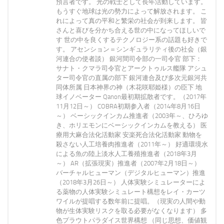
預言者です。 光の戦士として長年活動しています。
もうすぐ地球は光の勢力によって解放されます。 こ
れによって真の平和と繁栄の社会が到来します。 皆
さんと喜びを分かち合える世の中になってほしいで
す 世の中を良くするテクノロジー系の話題も好きで
す。 アセンション＝シンギュラリティ後の社会（銀
河連合の使者談） 銀河間司令部の一司令官 部下：
サナト・クマラ司令官とアークトゥルス艦隊 アシュ
ター司令官の直属の部下 銀河連合及び多次元銀河共
同体所属 日本神界の神（木花咲耶姫様）の臣下 地
球イノベーター Qanon最初期拡散者です。（2017年
11月12日～） COBRA初期参入者（2014年8月16日
～） ベーシックインカム推進者（2003年～、ひろゆ
き、ホリエモンにベーシックインカムを教える） 医
療用大麻合法化活動家 安楽死合法化活動家 動物を
殺さない人工培養肉推進者（2011年～） 好適環境水
による魚の陸上淡水人工養殖推進者（2018年3月
～） AR（拡張現実）推進者（2007年2月18日～）
バーチャルヒューマン（デジタルヒューマン）推進
（2018年3月26日～） 人体実験シミュレーターによ
る薬物の人体実験シミュレート構想をレイ・カーツ
ワイルが提唱する数年前に提唱。（現実の人間や動
物が生体実験リスクを取る必要がなくなります） 多
色プラウトパラダイス世界構想 （同じ思想、価値観