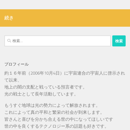
続き
検
索:
プロフィール
約１６年前（2006年10月4日）に宇宙連合の宇宙人に啓示され
て以来、
地上の闇の支配と戦っている預言者です。
光の戦士として長年活動しています。
もうすぐ地球は光の勢力によって解放されます。
これによって真の平和と繁栄の社会が到来します。
皆さんと喜びを分かち合える世の中になってほしいです
世の中を良くするテクノロジー系の話題も好きです。