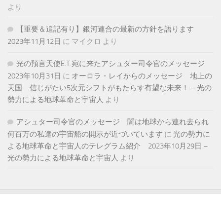
より
【重要＆追記有り】銀河連合の最新の方針を語ります
2023年11月12日
に
マイクロ
より
光の預言天使E.T.宛に来たアシュター司令官のメッセージ
2023年10月31日
に
オーロラ・レイからのメッセージ 地上の
天国 信じがたい5次元シフトがもたらす有望な未来！ – 光の
勢力による地球革命と宇宙人
より
アシュター司令官のメッセージ 闇は地球から連れ去られ
何百万の私達の宇宙船の開示が近づいています
に
光の勢力に
よる地球革命と宇宙人のテレグラム紹介 2023年10月29日 –
光の勢力による地球革命と宇宙人
より