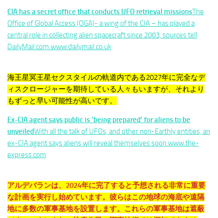
CIA has a secret office that conducts UFO retrieval missions
The
Office of Global Access (OGA)- a wing of the CIA – has played a
central role in collecting alien spacecraft since 2003, sources tell
DailyMail.com.www.dailymail.co.uk
海王星冥王星セクスタイルの軌道内である2027年に完全なデ
ィスクロージャーを期待している人々もいますが、それより
もずっと早い可能性が高いです。
Ex-CIA agent says public is ‘being prepared’ for aliens to be
unveiled
With all the talk of UFOs, and other non-Earthly entities, an
ex-CIA agent says aliens will reveal themselves soon.www.the-
express.com
アルデバランは、2024年に完了すると予想される非常に重要
な計画を実行し始めています。彼らはこの地球の海底や遠隔
地に多数の軍事基地を設置します。これらの軍事基地は遮蔽