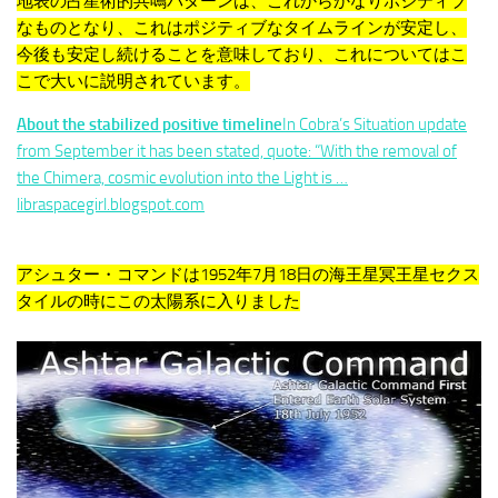
地表の占星術的共鳴パターンは、これからかなりポジティブ
なものとなり、これはポジティブなタイムラインが安定し、
今後も安定し続けることを意味しており、これについてはこ
こで大いに説明されています。
About the stabilized positive timeline
In Cobra’s Situation update
from September it has been stated, quote: “With the removal of
the Chimera, cosmic evolution into the Light is …
libraspacegirl.blogspot.com
アシュター・コマンドは1952年7月18日の海王星冥王星セクス
タイルの時にこの太陽系に入りました