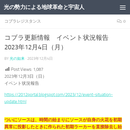
光の勢力による地球革命と宇宙人
コンテンツへスキップ
コブラレジスタンス
0
コブラ更新情報 イベント状況報告
2023年12月4日（月）
BY
光の如来
·
2023年12月4日
Post Views:
1,087
2023年12月3日（日）
イベント状況報告
https://2012portal.blogspot.com/2023/12/event-situation-
update.html
ついにソースは、時間の始まりにソースが自身の火花を初期
異常に投影したときに作られた初期ラーカーを直接除去し始