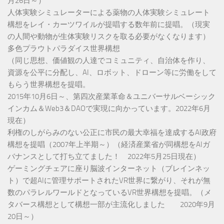
月26日～）
人体実験シミュレーターによる薬物の人体実験シミュレート
構想をレイ・カーツワイルが提唱する数年前に提唱。（現実
の人間や動物が生体実験リスクを取る必要がなくなります）
多色プラウトパラダイス世界構想
（同じ思想、価値観の人達でコミュニティ、自治体を作り、
資源を公平に分配し、AI、ロボット、ドローン等に労働をして
もらう世界構想を提唱。
2015年10月6日～、第四次産業革命＆ユニバーサルベーシック
インカム＆Web3＆DAOで実現に向かっています。2022年6月
現在）
利権のしがらみのない公正に市民の最大幸福を達成するAI政府
構想を提唱（2007年上半期～）（経済産業省が同構想をAIガ
バナンスとして打ち立てました！ 2022年5月25日現在）
ゲーミングチェアに座り脳波インターネット（ブレインネッ
ト）で超AIに管理サポートされたVR世界に繋がり、それが無
数のパラレルワールドとなっているVR世界構想を提唱。（メ
タバース構想として構想一部が主流化しました 2020年9月
20日～）