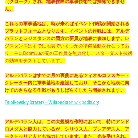
（クローク）され、地表住民の軍事技術では探知できませ
ん。
これらの軍事基地は、時が来ればイベント作戦が開始される
プラットフォームとなります。イベントの作戦には、アルデ
バランとレジスタンスの両方の要員が地表に参加します。
レ
ジスタンスはすでに地表でいくつかの準備活動を行なってお
り、主にDoom33の闇の工作員を無力化し、スターダスト技術
の効率をテストしています。
アルデバランはすでに月の裏側にあるツィオルコフスキー・
クレーター内に軍事基地を建設しており、そこから地表に向
けてのさらなる作戦がもうしばらくしたら開始されます。
Tsiolkovskiy (crater) – Wikipedia
en.wikipedia.org
アルデバラン人は、この大規模な作戦において、特にアンド
ロメダ人と協力しているが、シリウス人、プレアデス人、ア
ークトゥリア人とも協力しています。また、光を受け入れ、