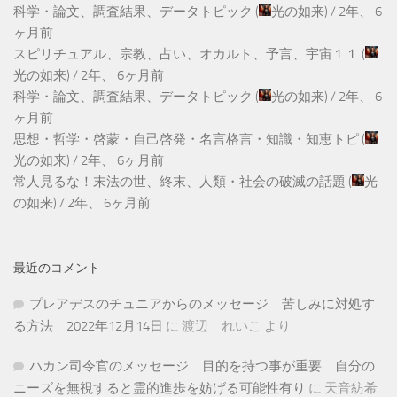
科学・論文、調査結果、データトピック
(
光の如来
) /
2年、 6
ヶ月前
スピリチュアル、宗教、占い、オカルト、予言、宇宙１１
(
光の如来
) /
2年、 6ヶ月前
科学・論文、調査結果、データトピック
(
光の如来
) /
2年、 6
ヶ月前
思想・哲学・啓蒙・自己啓発・名言格言・知識・知恵トピ
(
光の如来
) /
2年、 6ヶ月前
常人見るな！末法の世、終末、人類・社会の破滅の話題
(
光
の如来
) /
2年、 6ヶ月前
最近のコメント
プレアデスのチュニアからのメッセージ 苦しみに対処す
る方法 2022年12月14日
に
渡辺 れいこ
より
ハカン司令官のメッセージ 目的を持つ事が重要 自分の
ニーズを無視すると霊的進歩を妨げる可能性有り
に
天音紡希