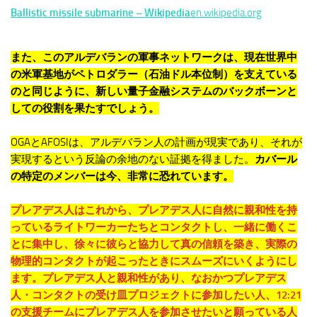
Ballistic missile submarine – Wikipedia
en.wikipedia.org
また、このアルデバランの軍事ネットワークは、現在世界中
の米軍基地がペトロダラー（石油ドル本位制）を支えている
のと同じように、新しい量子金融システムのバックボーンと
しての役割を果たすでしょう。
OGAとAFOSIは、アルデバラン人の計画が現実であり、それが
実現するという反論の余地のない証拠を得ました。
カバール
の特定のメンバーは今、非常に恐れています。
プレアデス人はこれから、プレアデス人に自然に親和性を持
っているライトワーカーたちとコンタクトし、一緒に働くこ
とに集中し、徐々に彼らと協力して真の信頼を築き、実際の
物理的コンタクトが起こったときにスムーズにいくようにし
ます。プレアデス人と親和性があり、なおかつプレアデス
人・コンタクトの受け皿プロジェクトに参加したい人、12:21
の支援チームにプレアデス人を参加させたいと願っている人