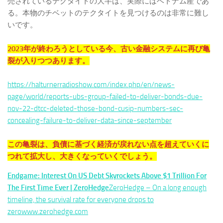
売されているテクタイトの大半は、実際にはベトナム産であ
る。本物のチベットのテクタイトを見つけるのは非常に難し
いです。
2023年が終わろうとしている今、古い金融システムに再び亀
裂が入りつつあります。
https://halturnerradioshow.com/index.php/en/news-
page/world/reports-ubs-group-failed-to-deliver-bonds-due-
nov-22-dtcc-deleted-those-bond-cusip-numbers-sec-
concealing-failure-to-deliver-data-since-september
この亀裂は、負債に基づく経済が戻れない点を超えていくに
つれて拡大し、大きくなっていくでしょう。
Endgame: Interest On US Debt Skyrockets Above $1 Trillion For
The First Time Ever | ZeroHedge
ZeroHedge – On a long enough
timeline, the survival rate for everyone drops to
zerowww.zerohedge.com