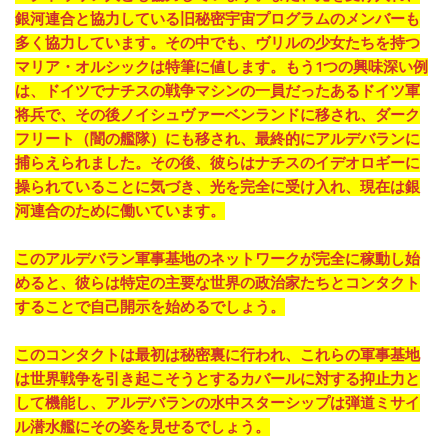
銀河連合と協力している旧秘密宇宙プログラムのメンバーも
多く協力しています。その中でも、ヴリルの少女たちを持つ
マリア・オルシックは特筆に値します。もう1つの興味深い例
は、ドイツでナチスの戦争マシンの一員だったあるドイツ軍
将兵で、その後ノイシュヴァーベンランドに移され、ダーク
フリート（闇の艦隊）にも移され、最終的にアルデバランに
捕らえられました。その後、彼らはナチスのイデオロギーに
操られていることに気づき、光を完全に受け入れ、現在は銀
河連合のために働いています。
このアルデバラン軍事基地のネットワークが完全に稼動し始
めると、彼らは特定の主要な世界の政治家たちとコンタクト
することで自己開示を始めるでしょう。
このコンタクトは最初は秘密裏に行われ、これらの軍事基地
は世界戦争を引き起こそうとするカバールに対する抑止力と
して機能し、アルデバランの水中スターシップは弾道ミサイ
ル潜水艦にその姿を見せるでしょう。