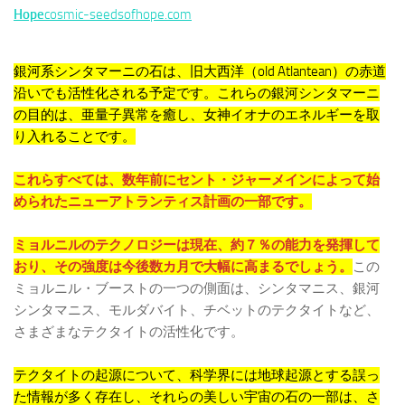
Hope
cosmic-seedsofhope.com
銀河系シンタマーニの石は、旧大西洋（old Atlantean）の赤道
沿いでも活性化される予定です。これらの銀河シンタマーニ
の目的は、亜量子異常を癒し、女神イオナのエネルギーを取
り入れることです。
これらすべては、数年前にセント・ジャーメインによって始
められたニューアトランティス計画の一部です。
ミョルニルのテクノロジーは現在、約７％の能力を発揮して
おり、その強度は今後数カ月で大幅に高まるでしょう。
この
ミョルニル・ブーストの一つの側面は、シンタマニス、銀河
シンタマニス、モルダバイト、チベットのテクタイトなど、
さまざまなテクタイトの活性化です。
テクタイトの起源について、科学界には地球起源とする誤っ
た情報が多く存在し、それらの美しい宇宙の石の一部は、さ