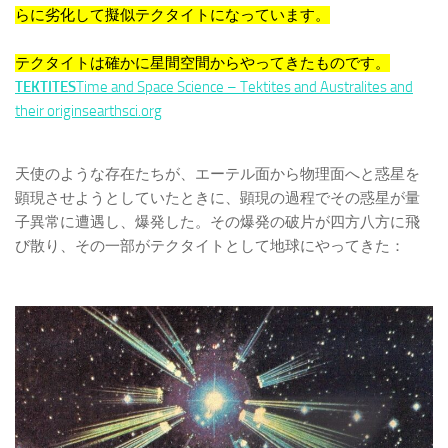
らに劣化して擬似テクタイトになっています。
テクタイトは確かに星間空間からやってきたものです。
TEKTITES
Time and Space Science – Tektites and Australites and
their originsearthsci.org
天使のような存在たちが、エーテル面から物理面へと惑星を
顕現させようとしていたときに、顕現の過程でその惑星が量
子異常に遭遇し、爆発した。その爆発の破片が四方八方に飛
び散り、その一部がテクタイトとして地球にやってきた：