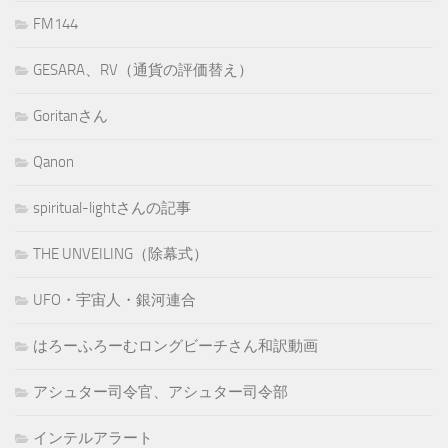
FM144
GESARA、RV（通貨の評価替え）
Goritanさん
Qanon
spiritual-lightさんの記事
THE UNVEILING（除幕式）
UFO・宇宙人・銀河連合
はろーふろーむロングビーチさん和訳動画
アシュター司令官、アシュター司令部
インテルアラート