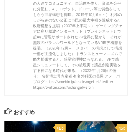
の人達でコミュニティ、自治体を作り、資源を公平
に分配し、AI、ロボット、ドローン等に労働をして
もらう世界構想を提唱。 2015年10月6日～） 利権の
しがらみのない公正に市民の最大幸福を達成するAI
政府構想を提唱（2007年上半期～） ゲーミングチェ
アに座り脳波インターネット（ブレインネット）で
超AIに管理サポートされたVR世界に繋がり、それが
無数のパラレルワールドとなっているVR世界構想を
提唱。（2020年12月～ メタバース構想として構想
一部が主流化しました） トランスヒューマニズムで
能力拡張すると、惑星管理神にもなれる。 VRで惑
星シミュレートして、その後現実で惑星創造実験を
する神になる時代が来る。（2022年1月26日の悟
り） 名誉博士号内定者 有名外科医の長男 アメーバ
ブログ https://ameblo.jp/oracleangel-et/ twitter
https://twitter.com/ArchangelHeroin
おすすめ
0
0