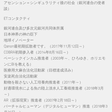
アセンション＝シンギュラリティ後の社会（銀河連合の使者
談）
ETコンタクティ
銀河連合及び多次元銀河共同体所属
日本神界の神の臣下
地球イノベーター
Qanon最初期拡散者です。（2017年11月12日～）
COBRA初期参入者（2014年8月16日～）
ベーシックインカム推進者（2003年～、ひろゆき、ホリエモ
ンにBIを教える）
医療用大麻合法化活動家（目標達成済み）
安楽死合法化活動家
動物を殺さない人工培養肉推進者（2011年～）
好適環境水による魚の陸上淡水人工養殖推進者（2018年3月
～）
AR（拡張現実）推進者（2007年2月18日～）
バーチャルヒューマン（デジタルヒューマン）推進（2018年3