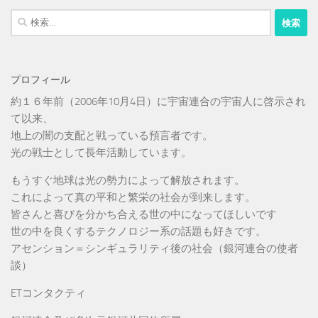
検
索:
プロフィール
約１６年前（2006年10月4日）に宇宙連合の宇宙人に啓示され
て以来、
地上の闇の支配と戦っている預言者です。
光の戦士として長年活動しています。
もうすぐ地球は光の勢力によって解放されます。
これによって真の平和と繁栄の社会が到来します。
皆さんと喜びを分かち合える世の中になってほしいです
世の中を良くするテクノロジー系の話題も好きです。
アセンション＝シンギュラリティ後の社会（銀河連合の使者
談）
ETコンタクティ