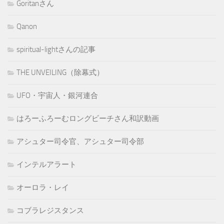
Goritanさん
Qanon
spiritual-lightさんの記事
THE UNVEILING（除幕式）
UFO・宇宙人・銀河連合
はろーふろーむロングビーチさん和訳動画
アシュター司令官、アシュター司令部
インテルアラート
オーロラ・レイ
コブラレジスタンス