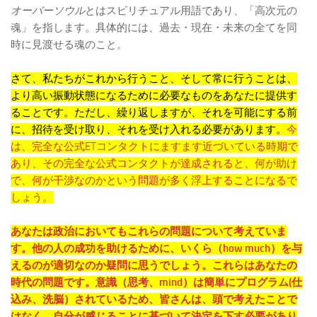
オーバーソウル
とはスピリチュアル用語であり、「高次元の
魂」を指します。具体的には、過去・現在・未来の全てを同
時に見渡せる魂のこと。
さて、私たちがこれから行うこと、そして常に行うことは、
より高い振動状態になるために必要なものをあなたに提供す
ることです。ただし、繰り返しますが、それを可能にする前
に、招待を受け取り、それを受け入れる必要があります。
今
は、完全な公式ETコンタクトにますます近づいている時期で
あり、その完全な公式コンタクトが達成されると、何が助け
で、何が干渉なのかという問題が多く浮上することになるで
しょう。
あなたは政治においてもこれらの問題について考えていま
す。他の人の成功を助けるために、いくら（how much）を与
えるのが適切なのか疑問に思うでしょう。これらはあなたの
時代の問題です。意識（思考、mind）は簡単にプログラム(仕
込み、洗脳）されているため、皆さんは、頭で考えたことで
はなく、自分が感じることに基づいて決定を下す必要があり