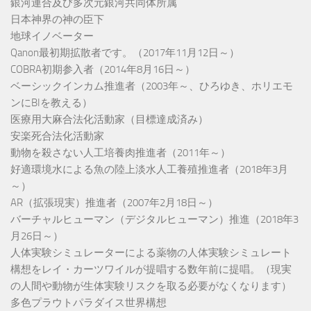
銀河連合及び多次元銀河共同体所属
日本神界の神の臣下
地球イノベーター
Qanon最初期拡散者です。（2017年11月12日～）
COBRA初期参入者（2014年8月16日～）
ベーシックインカム推進者（2003年～、ひろゆき、ホリエモ
ンにBIを教える）
医療用大麻合法化活動家（目標達成済み）
安楽死合法化活動家
動物を殺さない人工培養肉推進者（2011年～）
好適環境水による魚の陸上淡水人工養殖推進者（2018年3月
～）
AR（拡張現実）推進者（2007年2月18日～）
バーチャルヒューマン（デジタルヒューマン）推進（2018年3
月26日～）
人体実験シミュレーターによる薬物の人体実験シミュレート
構想をレイ・カーツワイルが提唱する数年前に提唱。（現実
の人間や動物が生体実験リスクを取る必要がなくなります）
多色プラウトパラダイス世界構想