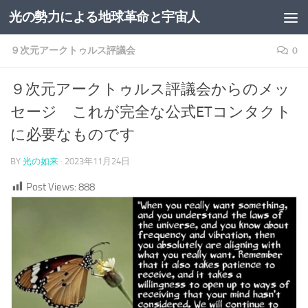
光の勢力による地球革命と宇宙人
コンテンツへスキップ
９次元アークトゥルス評議会
0
９次元アークトゥルス評議会からのメッ
セージ これが完全な公式ETコンタクト
に必要なものです
BY
光の如来
·
2023年11月24日
Post Views:
888