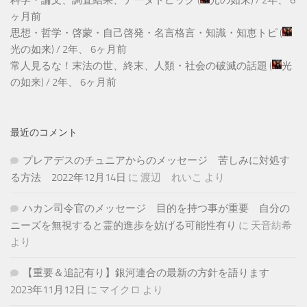
科学・論文、調査結果、データトピック
(
光の如来
) /
2年、 6
ヶ月前
思想・哲学・啓蒙・自己啓発・名言格言・知識・知恵トピ
(
光の如来
) /
2年、 6ヶ月前
常人見るな！末法の世、終末、人類・社会の破滅の話題
(
光
の如来
) /
2年、 6ヶ月前
最近のコメント
プレアデスのチュニアからのメッセージ 苦しみに対処す
る方法 2022年12月14日
に
渡辺 れいこ
より
ハカン司令官のメッセージ 目的を持つ事が重要 自分の
ニーズを無視すると霊的進歩を妨げる可能性有り
に
天音紡希
より
【重要＆追記有り】銀河連合の最新の方針を語ります
2023年11月12日
に
マイクロ
より