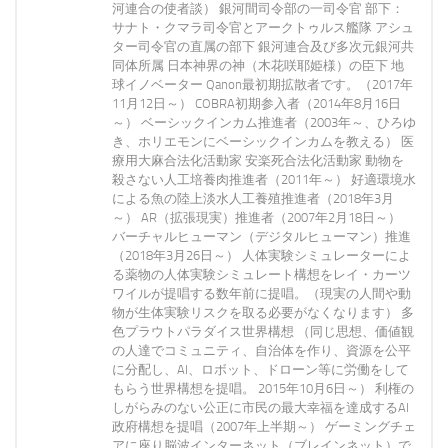
河連合の使者談） 銀河間司令部の一司令官 部下：
サナト・クマラ司令官とアークトゥルス艦隊 アシュ
ター司令官の直属の部下 銀河連合及び多次元銀河共
同体所属 日本神界の神（木花咲耶姫様）の臣下 地
球イノベーター Qanon最初期拡散者です。（2017年
11月12日～） COBRA初期参入者（2014年8月16日
～） ベーシックインカム推進者（2003年～、ひろゆ
き、ホリエモンにベーシックインカムを教える） 医
療用大麻合法化活動家 安楽死合法化活動家 動物を
殺さない人工培養肉推進者（2011年～） 好適環境水
による魚の陸上淡水人工養殖推進者（2018年3月
～） AR（拡張現実）推進者（2007年2月18日～）
バーチャルヒューマン（デジタルヒューマン）推進
（2018年3月26日～） 人体実験シミュレーターによ
る薬物の人体実験シミュレート構想をレイ・カーツ
ワイルが提唱する数年前に提唱。（現実の人間や動
物が生体実験リスクを取る必要がなくなります） 多
色プラウトパラダイス世界構想 （同じ思想、価値観
の人達でコミュニティ、自治体を作り、資源を公平
に分配し、AI、ロボット、ドローン等に労働をして
もらう世界構想を提唱。 2015年10月6日～） 利権の
しがらみのない公正に市民の最大幸福を達成するAI
政府構想を提唱（2007年上半期～） ゲーミングチェ
アに座り脳波インターネット（ブレインネット）で