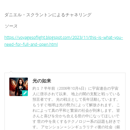
ダニエル・スクラントンによるチャネリング
ソース
https://voyagesoflight.blogspot.com/2023/11/this-is-what-you-
need-for-full-and-open.html
光の如来
約１７半年前（2006年10月4日）に宇宙連合の宇宙
人に啓示されて以来、 地上の闇の支配と戦っている
預言者です。 光の戦士として長年活動しています。
もうすぐ地球は光の勢力によって解放されます。 こ
れによって真の平和と繁栄の社会が到来します。 皆
さんと喜びを分かち合える世の中になってほしいで
す 世の中を良くするテクノロジー系の話題も好きで
す。 アセンション＝シンギュラリティ後の社会（銀