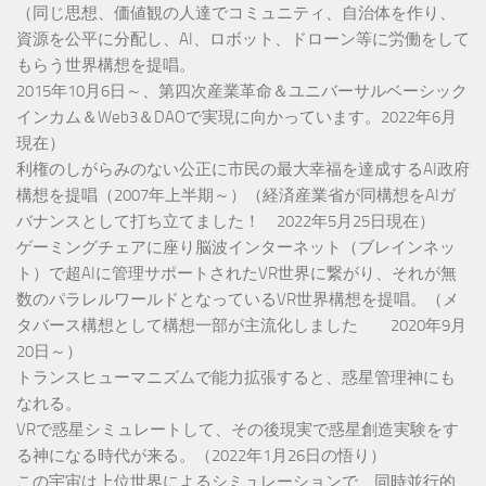
（同じ思想、価値観の人達でコミュニティ、自治体を作り、
資源を公平に分配し、AI、ロボット、ドローン等に労働をして
もらう世界構想を提唱。
2015年10月6日～、第四次産業革命＆ユニバーサルベーシック
インカム＆Web3＆DAOで実現に向かっています。2022年6月
現在）
利権のしがらみのない公正に市民の最大幸福を達成するAI政府
構想を提唱（2007年上半期～）（経済産業省が同構想をAIガ
バナンスとして打ち立てました！ 2022年5月25日現在）
ゲーミングチェアに座り脳波インターネット（ブレインネッ
ト）で超AIに管理サポートされたVR世界に繋がり、それが無
数のパラレルワールドとなっているVR世界構想を提唱。（メ
タバース構想として構想一部が主流化しました 2020年9月
20日～）
トランスヒューマニズムで能力拡張すると、惑星管理神にも
なれる。
VRで惑星シミュレートして、その後現実で惑星創造実験をす
る神になる時代が来る。（2022年1月26日の悟り）
この宇宙は上位世界によるシミュレーションで、同時並行的