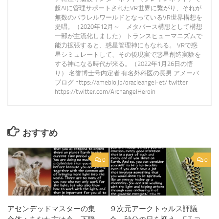
超AIに管理サポートされたVR世界に繋がり、それが
無数のパラレルワールドとなっているVR世界構想を
提唱。（2020年12月～ メタバース構想として構想
一部が主流化しました） トランスヒューマニズムで
能力拡張すると、惑星管理神にもなれる。 VRで惑
星シミュレートして、その後現実で惑星創造実験を
する神になる時代が来る。（2022年1月26日の悟
り） 名誉博士号内定者 有名外科医の長男 アメーバ
ブログ https://ameblo.jp/oracleangel-et/ twitter
https://twitter.com/ArchangelHeroin
おすすめ
0
0
アセンデッドマスターの集
９次元アークトゥルス評議