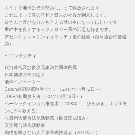
もうすぐ地球は光の勢力によって解放されます。
これによって真の平和と繁栄の社会が到来します。
皆さんと喜びを分かち合える世の中になってほしいです
世の中を良くするテクノロジー系の話題も好きです。
アセンション＝シンギュラリティ後の社会（銀河連合の使者
談）
ETコンタクティ
銀河連合及び多次元銀河共同体所属
日本神界の神の臣下
地球イノベーター
Qanon最初期拡散者です。（2017年11月12日～）
COBRA初期参入者（2014年8月16日～）
ベーシックインカム推進者（2003年～、ひろゆき、ホリエモ
ンにBIを教える）
医療用大麻合法化活動家（目標達成済み）
安楽死合法化活動家
動物を殺さない人工培養肉推進者（2011年～）