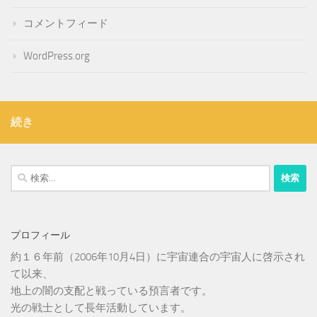
コメントフィード
WordPress.org
続き
検
索:
プロフィール
約１６年前（2006年10月4日）に宇宙連合の宇宙人に啓示され
て以来、
地上の闇の支配と戦っている預言者です。
光の戦士として長年活動しています。