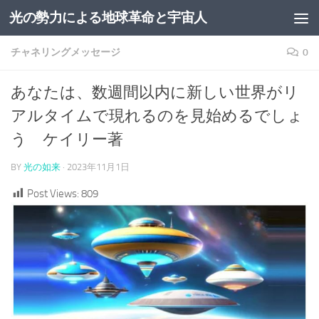
光の勢力による地球革命と宇宙人
コンテンツへスキップ
チャネリングメッセージ
0
あなたは、数週間以内に新しい世界がリ
アルタイムで現れるのを見始めるでしょ
う ケイリー著
BY
光の如来
·
2023年11月1日
Post Views:
809