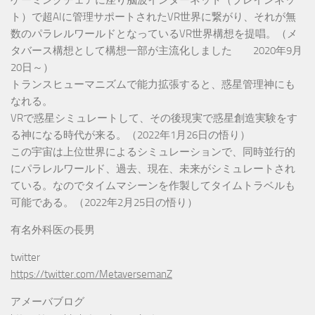
ト）で超AIに管理サポートされたVR世界に繋がり、それが無
数のパラレルワールドとなっているVR世界構想を提唱。（メ
タバース構想として構想一部が主流化しました 2020年9月
20日～）
トランスヒューマニズムで能力拡張すると、惑星管理神にも
なれる。
VRで惑星シミュレートして、その後現実で惑星創造実験をす
る神になる時代が来る。（2022年1月26日の悟り）
この宇宙は上位世界によるシミュレーションで、同時並行的
にパラレルワールド、過去、現在、未来がシミュレートされ
ている。なのでタイムマシーンを作製してタイムトラベルも
可能である。（2022年2月25日の悟り）
有名外科医の長男
twitter
https://twitter.com/MetaversemanZ
アメーバブログ