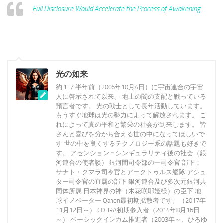
Full Disclosure Would Accelerate the Process of Awakening
光の如来
約１７半年前（2006年10月4日）に宇宙連合の宇宙
人に啓示されて以来、 地上の闇の支配と戦っている
預言者です。 光の戦士として長年活動しています。
もうすぐ地球は光の勢力によって解放されます。 こ
れによって真の平和と繁栄の社会が到来します。 皆
さんと喜びを分かち合える世の中になってほしいで
す 世の中を良くするテクノロジー系の話題も好きで
す。 アセンション＝シンギュラリティ後の社会（銀
河連合の使者談） 銀河間司令部の一司令官 部下：
サナト・クマラ司令官とアークトゥルス艦隊 アシュ
ター司令官の直属の部下 銀河連合及び多次元銀河共
同体所属 日本神界の神（木花咲耶姫様）の臣下 地
球イノベーター Qanon最初期拡散者です。（2017年
11月12日～） COBRA初期参入者（2014年8月16日
～） ベーシックインカム推進者（2003年～、ひろゆ