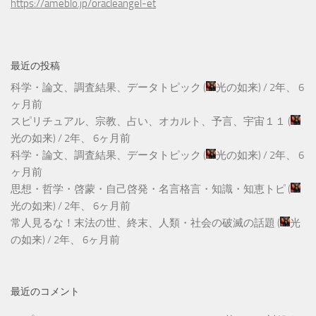
https://ameblo.jp/oracleangel-et
最近の投稿
科学・論文、調査結果、データトピック
(
光の如来
) /
2年、 6
ヶ月前
スピリチュアル、宗教、占い、オカルト、予言、宇宙１１
(
光の如来
) /
2年、 6ヶ月前
科学・論文、調査結果、データトピック
(
光の如来
) /
2年、 6
ヶ月前
思想・哲学・啓蒙・自己啓発・名言格言・知識・知恵トピ
(
光の如来
) /
2年、 6ヶ月前
常人見るな！末法の世、終末、人類・社会の破滅の話題
(
光
の如来
) /
2年、 6ヶ月前
最近のコメント