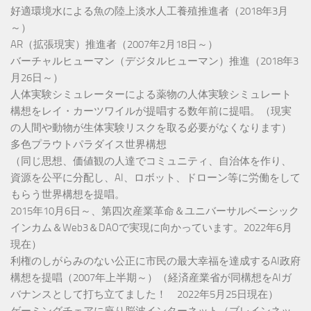
好適環境水による魚の陸上淡水人工養殖推進者（2018年3月
～）
AR（拡張現実）推進者（2007年2月18日～）
バーチャルヒューマン（デジタルヒューマン）推進（2018年3
月26日～）
人体実験シミュレーターによる薬物の人体実験シミュレート
構想をレイ・カーツワイルが提唱する数年前に提唱。（現実
の人間や動物が生体実験リスクを取る必要がなくなります）
多色プラウトパラダイス世界構想
（同じ思想、価値観の人達でコミュニティ、自治体を作り、
資源を公平に分配し、AI、ロボット、ドローン等に労働をして
もらう世界構想を提唱。
2015年10月6日～、第四次産業革命＆ユニバーサルベーシック
インカム＆Web3＆DAOで実現に向かっています。2022年6月
現在）
利権のしがらみのない公正に市民の最大幸福を達成するAI政府
構想を提唱（2007年上半期～）（経済産業省が同構想をAIガ
バナンスとして打ち立てました！ 2022年5月25日現在）
ゲーミングチェアに座り脳波インターネット（ブレインネッ