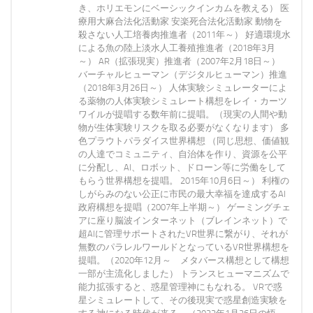
き、ホリエモンにベーシックインカムを教える） 医
療用大麻合法化活動家 安楽死合法化活動家 動物を
殺さない人工培養肉推進者（2011年～） 好適環境水
による魚の陸上淡水人工養殖推進者（2018年3月
～） AR（拡張現実）推進者（2007年2月18日～）
バーチャルヒューマン（デジタルヒューマン）推進
（2018年3月26日～） 人体実験シミュレーターによ
る薬物の人体実験シミュレート構想をレイ・カーツ
ワイルが提唱する数年前に提唱。（現実の人間や動
物が生体実験リスクを取る必要がなくなります） 多
色プラウトパラダイス世界構想 （同じ思想、価値観
の人達でコミュニティ、自治体を作り、資源を公平
に分配し、AI、ロボット、ドローン等に労働をして
もらう世界構想を提唱。 2015年10月6日～） 利権の
しがらみのない公正に市民の最大幸福を達成するAI
政府構想を提唱（2007年上半期～） ゲーミングチェ
アに座り脳波インターネット（ブレインネット）で
超AIに管理サポートされたVR世界に繋がり、それが
無数のパラレルワールドとなっているVR世界構想を
提唱。（2020年12月～ メタバース構想として構想
一部が主流化しました） トランスヒューマニズムで
能力拡張すると、惑星管理神にもなれる。 VRで惑
星シミュレートして、その後現実で惑星創造実験を