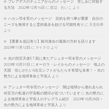
プレアデスのチュニアからのメッセージ 苦しみに対処す
る方法 2022年12月14日
に
渡辺 れいこ
より
ハカン司令官のメッセージ 目的を持つ事が重要 自分の
ニーズを無視すると霊的進歩を妨げる可能性有り
に
天音紡希
より
【重要＆追記有り】銀河連合の最新の方針を語ります
2023年11月12日
に
マイクロ
より
光の預言天使E.T.宛に来たアシュター司令官のメッセージ
2023年10月31日
に
オーロラ・レイからのメッセージ 地上の
天国 信じがたい5次元シフトがもたらす有望な未来！ – 光の
勢力による地球革命と宇宙人
より
アシュター司令官のメッセージ 闇は地球から連れ去られ
何百万の私達の宇宙船の開示が近づいています
に
光の勢力に
よる地球革命と宇宙人のテレグラム紹介 2023年10月29日 –
光の勢力による地球革命と宇宙人
より