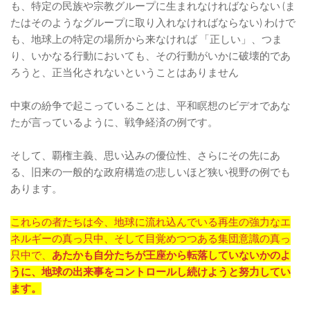
も、特定の民族や宗教グループに生まれなければならない (ま
たはそのようなグループに取り入れなければならない) わけで
も、地球上の特定の場所から来なければ 「正しい」、つま
り、いかなる行動においても、その行動がいかに破壊的であ
ろうと、正当化されないということはありません
中東の紛争で起こっていることは、平和瞑想のビデオであな
たが言っているように、戦争経済の例です。
そして、覇権主義、思い込みの優位性、さらにその先にあ
る、旧来の一般的な政府構造の悲しいほど狭い視野の例でも
あります。
これらの者たちは今、地球に流れ込んでいる再生の強力なエ
ネルギーの真っ只中、そして目覚めつつある集団意識の真っ
只中で、
あたかも自分たちが王座から転落していないかのよ
うに、地球の出来事をコントロールし続けようと努力してい
ます。