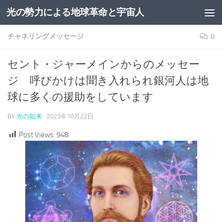
光の勢力による地球革命と宇宙人
コンテンツへスキップ
チャネリングメッセージ
0
セント・ジャーメインからのメッセー
ジ 呼びかけは聞き入れられ銀河人は地
球に多くの援助をしています
BY
光の如来
·
2023年10月22日
Post Views:
948