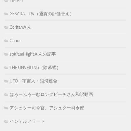
FM144
GESARA、RV（通貨の評価替え）
Goritanさん
Qanon
spiritual-lightさんの記事
THE UNVEILING（除幕式）
UFO・宇宙人・銀河連合
はろーふろーむロングビーチさん和訳動画
アシュター司令官、アシュター司令部
インテルアラート