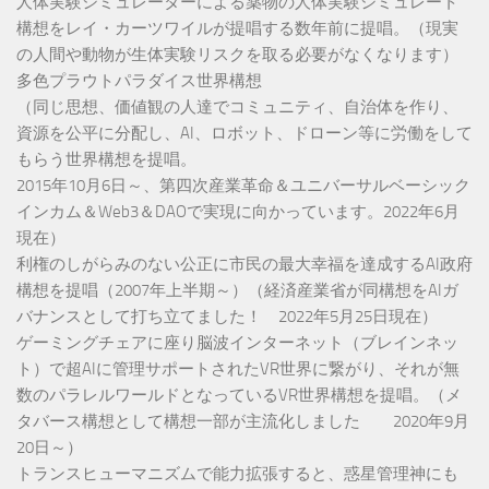
人体実験シミュレーターによる薬物の人体実験シミュレート
構想をレイ・カーツワイルが提唱する数年前に提唱。（現実
の人間や動物が生体実験リスクを取る必要がなくなります）
多色プラウトパラダイス世界構想
（同じ思想、価値観の人達でコミュニティ、自治体を作り、
資源を公平に分配し、AI、ロボット、ドローン等に労働をして
もらう世界構想を提唱。
2015年10月6日～、第四次産業革命＆ユニバーサルベーシック
インカム＆Web3＆DAOで実現に向かっています。2022年6月
現在）
利権のしがらみのない公正に市民の最大幸福を達成するAI政府
構想を提唱（2007年上半期～）（経済産業省が同構想をAIガ
バナンスとして打ち立てました！ 2022年5月25日現在）
ゲーミングチェアに座り脳波インターネット（ブレインネッ
ト）で超AIに管理サポートされたVR世界に繋がり、それが無
数のパラレルワールドとなっているVR世界構想を提唱。（メ
タバース構想として構想一部が主流化しました 2020年9月
20日～）
トランスヒューマニズムで能力拡張すると、惑星管理神にも