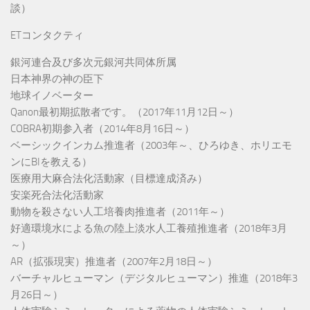
談）
ETコンタクティ
銀河連合及び多次元銀河共同体所属
日本神界の神の臣下
地球イノベーター
Qanon最初期拡散者です。（2017年11月12日～）
COBRA初期参入者（2014年8月16日～）
ベーシックインカム推進者（2003年～、ひろゆき、ホリエモ
ンにBIを教える）
医療用大麻合法化活動家（目標達成済み）
安楽死合法化活動家
動物を殺さない人工培養肉推進者（2011年～）
好適環境水による魚の陸上淡水人工養殖推進者（2018年3月
～）
AR（拡張現実）推進者（2007年2月18日～）
バーチャルヒューマン（デジタルヒューマン）推進（2018年3
月26日～）