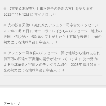
【重要＆追記有り】銀河連合の最新の方針を語ります
2023年11月12日
に
マイクロ
より
光の預言天使E.T.宛に来たアシュター司令官のメッセージ
2023年10月31日
に
オーロラ・レイからのメッセージ 地上の
天国 信じがたい5次元シフトがもたらす有望な未来！ – 光の
勢力による地球革命と宇宙人
より
アシュター司令官のメッセージ 闇は地球から連れ去られ
何百万の私達の宇宙船の開示が近づいています
に
光の勢力に
よる地球革命と宇宙人のテレグラム紹介 2023年10月29日 –
光の勢力による地球革命と宇宙人
より
アーカイブ