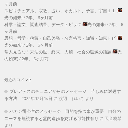
ヶ月前
スピリチュアル、宗教、占い、オカルト、予言、宇宙１１
(
光の如来
) /
2年、 6ヶ月前
科学・論文、調査結果、データトピック
(
光の如来
) /
2年、 6
ヶ月前
思想・哲学・啓蒙・自己啓発・名言格言・知識・知恵トピ
(
光の如来
) /
2年、 6ヶ月前
常人見るな！末法の世、終末、人類・社会の破滅の話題
(
光
の如来
) /
2年、 6ヶ月前
最近のコメント
プレアデスのチュニアからのメッセージ 苦しみに対処す
る方法 2022年12月14日
に
渡辺 れいこ
より
ハカン司令官のメッセージ 目的を持つ事が重要 自分の
ニーズを無視すると霊的進歩を妨げる可能性有り
に
天音紡希
より