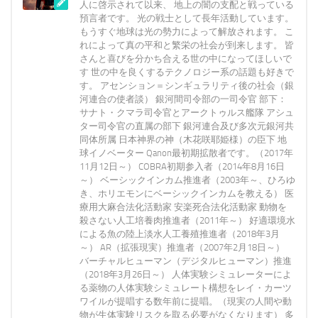
人に啓示されて以来、 地上の闇の支配と戦っている
預言者です。 光の戦士として長年活動しています。
もうすぐ地球は光の勢力によって解放されます。 こ
れによって真の平和と繁栄の社会が到来します。 皆
さんと喜びを分かち合える世の中になってほしいで
す 世の中を良くするテクノロジー系の話題も好きで
す。 アセンション＝シンギュラリティ後の社会（銀
河連合の使者談） 銀河間司令部の一司令官 部下：
サナト・クマラ司令官とアークトゥルス艦隊 アシュ
ター司令官の直属の部下 銀河連合及び多次元銀河共
同体所属 日本神界の神（木花咲耶姫様）の臣下 地
球イノベーター Qanon最初期拡散者です。（2017年
11月12日～） COBRA初期参入者（2014年8月16日
～） ベーシックインカム推進者（2003年～、ひろゆ
き、ホリエモンにベーシックインカムを教える） 医
療用大麻合法化活動家 安楽死合法化活動家 動物を
殺さない人工培養肉推進者（2011年～） 好適環境水
による魚の陸上淡水人工養殖推進者（2018年3月
～） AR（拡張現実）推進者（2007年2月18日～）
バーチャルヒューマン（デジタルヒューマン）推進
（2018年3月26日～） 人体実験シミュレーターによ
る薬物の人体実験シミュレート構想をレイ・カーツ
ワイルが提唱する数年前に提唱。（現実の人間や動
物が生体実験リスクを取る必要がなくなります） 多