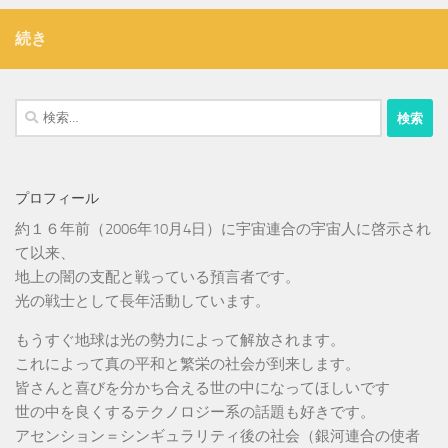
続き
検
索:
プロフィール
約１６年前（2006年10月4日）に宇宙連合の宇宙人に啓示され
て以来、
地上の闇の支配と戦っている預言者です。
光の戦士として長年活動しています。
もうすぐ地球は光の勢力によって解放されます。
これによって真の平和と繁栄の社会が到来します。
皆さんと喜びを分かち合える世の中になってほしいです
世の中を良くするテクノロジー系の話題も好きです。
アセンション＝シンギュラリティ後の社会（銀河連合の使者