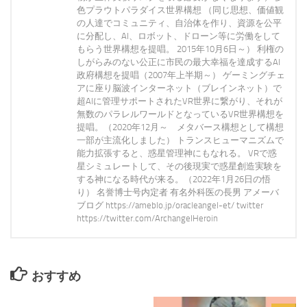
色プラウトパラダイス世界構想 （同じ思想、価値観
の人達でコミュニティ、自治体を作り、資源を公平
に分配し、AI、ロボット、ドローン等に労働をして
もらう世界構想を提唱。 2015年10月6日～） 利権の
しがらみのない公正に市民の最大幸福を達成するAI
政府構想を提唱（2007年上半期～） ゲーミングチェ
アに座り脳波インターネット（ブレインネット）で
超AIに管理サポートされたVR世界に繋がり、それが
無数のパラレルワールドとなっているVR世界構想を
提唱。（2020年12月～ メタバース構想として構想
一部が主流化しました） トランスヒューマニズムで
能力拡張すると、惑星管理神にもなれる。 VRで惑
星シミュレートして、その後現実で惑星創造実験を
する神になる時代が来る。（2022年1月26日の悟
り） 名誉博士号内定者 有名外科医の長男 アメーバ
ブログ https://ameblo.jp/oracleangel-et/ twitter
https://twitter.com/ArchangelHeroin
おすすめ