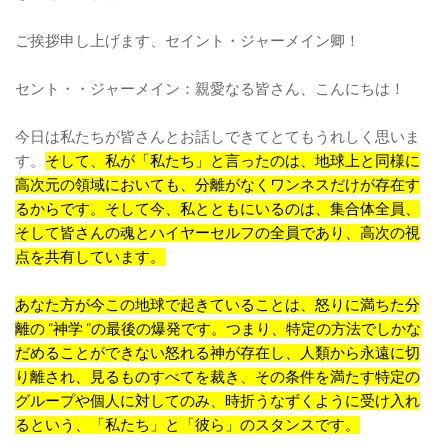
ご挨拶申し上げます、セイント・ジャーメイン卿！
セント・・ジャーメイン：親愛なる皆さん、こんにちは！
今日は私たちが皆さんとお話しできてとてもうれしく思いま
す。
そして、私が「私たち」と言ったのは、地球上と同様に
高次元の領域においても、分離がなくワンネスだけが存在す
るからです。そして今、私とともにいるのは、集合体全員、
そして皆さんの魂とハイヤーセルフの全員であり、高次の視
点を共有しています。
あなた方が今この地球で起きていることは、怒りに満ちた分
離の “神学 “の最後の爆発です。つまり、特定の方法でしかな
だめることができない怒れる神が存在し、人類から永遠に切
り離され、見るものすべてを裁き、その条件を満たす特定の
グループや個人に対してのみ、時折うなずくように受け入れ
るという、「私たち」と「彼ら」のスタンスです。