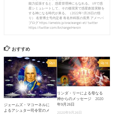
能力拡張すると、惑星管理神にもなれる。 VRで惑
星シミュレートして、その後現実で惑星創造実験を
する神になる時代が来る。（2022年1月26日の悟
り） 名誉博士号内定者 有名外科医の長男 アメーバ
ブログ https://ameblo.jp/oracleangel-et/ twitter
https://twitter.com/ArchangelHeroin
おすすめ
0
16
リンダ・リーによる母なる
神からのメッセージ 2020
年9月26日
ジェームズ・マコーネルに
よるアシュター司令官のメ
2020年9月26日