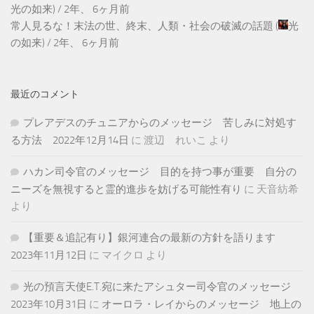
光の如来
) /
2年、 6ヶ月前
常人見るな！末法の世、終末、人類・社会の破滅の話題
(
光
の如来
) /
2年、 6ヶ月前
最近のコメント
プレアデスのチュニアからのメッセージ 苦しみに対処す
る方法 2022年12月14日
に
渡辺 れいこ
より
ハカン司令官のメッセージ 目的を持つ事が重要 自分の
ニーズを無視すると霊的進歩を妨げる可能性有り
に
天音紡希
より
【重要＆追記有り】銀河連合の最新の方針を語ります
2023年11月12日
に
マイクロ
より
光の預言天使E.T.宛に来たアシュター司令官のメッセージ
2023年10月31日
に
オーロラ・レイからのメッセージ 地上の