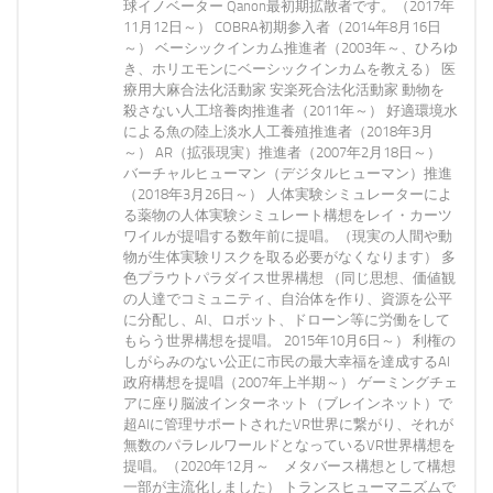
球イノベーター Qanon最初期拡散者です。（2017年
11月12日～） COBRA初期参入者（2014年8月16日
～） ベーシックインカム推進者（2003年～、ひろゆ
き、ホリエモンにベーシックインカムを教える） 医
療用大麻合法化活動家 安楽死合法化活動家 動物を
殺さない人工培養肉推進者（2011年～） 好適環境水
による魚の陸上淡水人工養殖推進者（2018年3月
～） AR（拡張現実）推進者（2007年2月18日～）
バーチャルヒューマン（デジタルヒューマン）推進
（2018年3月26日～） 人体実験シミュレーターによ
る薬物の人体実験シミュレート構想をレイ・カーツ
ワイルが提唱する数年前に提唱。（現実の人間や動
物が生体実験リスクを取る必要がなくなります） 多
色プラウトパラダイス世界構想 （同じ思想、価値観
の人達でコミュニティ、自治体を作り、資源を公平
に分配し、AI、ロボット、ドローン等に労働をして
もらう世界構想を提唱。 2015年10月6日～） 利権の
しがらみのない公正に市民の最大幸福を達成するAI
政府構想を提唱（2007年上半期～） ゲーミングチェ
アに座り脳波インターネット（ブレインネット）で
超AIに管理サポートされたVR世界に繋がり、それが
無数のパラレルワールドとなっているVR世界構想を
提唱。（2020年12月～ メタバース構想として構想
一部が主流化しました） トランスヒューマニズムで