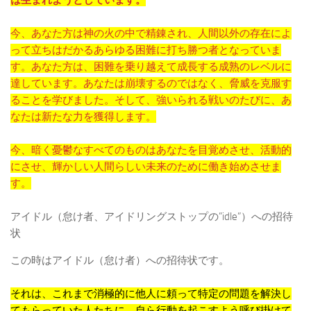
は生まれようとしています。
今、あなた方は神の火の中で精錬され、人間以外の存在によ
って立ちはだかるあらゆる困難に打ち勝つ者となっていま
す。あなた方は、困難を乗り越えて成長する成熟のレベルに
達しています。あなたは崩壊するのではなく、脅威を克服す
ることを学びました。そして、強いられる戦いのたびに、あ
なたは新たな力を獲得します。
今、暗く憂鬱なすべてのものはあなたを目覚めさせ、活動的
にさせ、輝かしい人間らしい未来のために働き始めさせま
す。
アイドル（怠け者、アイドリングストップの”idle”）への招待
状
この時はアイドル（怠け者）への招待状です。
それは、これまで消極的に他人に頼って特定の問題を解決し
てもらっていた人たちに、自ら行動を起こすよう呼び掛けて