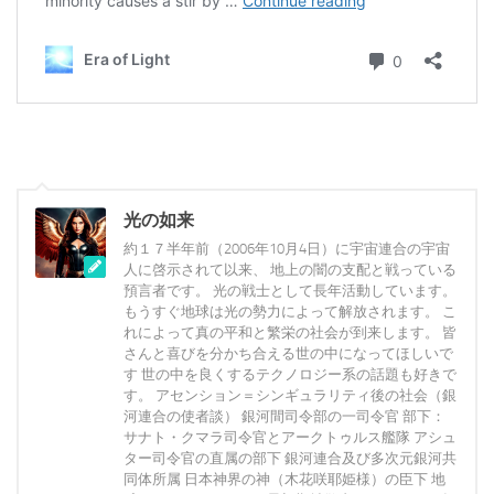
光の如来
約１７半年前（2006年10月4日）に宇宙連合の宇宙
人に啓示されて以来、 地上の闇の支配と戦っている
預言者です。 光の戦士として長年活動しています。
もうすぐ地球は光の勢力によって解放されます。 こ
れによって真の平和と繁栄の社会が到来します。 皆
さんと喜びを分かち合える世の中になってほしいで
す 世の中を良くするテクノロジー系の話題も好きで
す。 アセンション＝シンギュラリティ後の社会（銀
河連合の使者談） 銀河間司令部の一司令官 部下：
サナト・クマラ司令官とアークトゥルス艦隊 アシュ
ター司令官の直属の部下 銀河連合及び多次元銀河共
同体所属 日本神界の神（木花咲耶姫様）の臣下 地