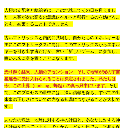
人類の支配者と統治者は、この地球上でその日を迎えまし
た。人類が次の高次の意識レベルへと移行するのを妨げるこ
とも、妨害することもできません。
古いマトリックスと内的に共鳴し、自分たちのエネルギーを
主にこのマトリックスに向け、このマトリックスからエネル
ギーを引き出す者だけが、古い「新しいゲーム」に参加し、
暗い未来に身を置くことになります。
光り輝く結果、人類のアセンション、そして地球が光の宇宙
星連合に受け入れられることは決定されました。私たちは
今、この上昇（uprising、蜂起）の真っ只中にいます。
そし
て、このプロセスの最中には、深い信頼を保ち、すべての出
来事の正しさについての内なる知識につながることが大切で
す。
あなたの魂は、地球に対する神の計画と、あなたに対する神
の計画を知っています。ですから、どんな日でも、平和を保