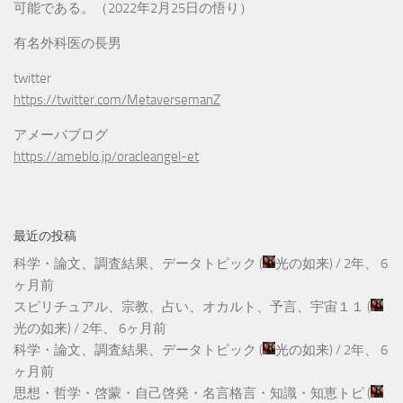
可能である。（2022年2月25日の悟り）
有名外科医の長男
twitter
https://twitter.com/MetaversemanZ
アメーバブログ
https://ameblo.jp/oracleangel-et
最近の投稿
科学・論文、調査結果、データトピック
(
光の如来
) /
2年、 6
ヶ月前
スピリチュアル、宗教、占い、オカルト、予言、宇宙１１
(
光の如来
) /
2年、 6ヶ月前
科学・論文、調査結果、データトピック
(
光の如来
) /
2年、 6
ヶ月前
思想・哲学・啓蒙・自己啓発・名言格言・知識・知恵トピ
(