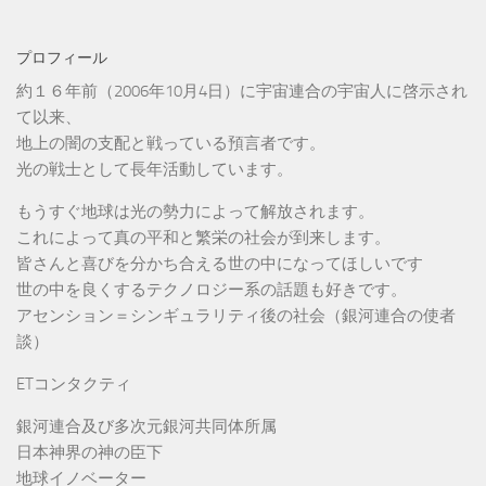
プロフィール
約１６年前（2006年10月4日）に宇宙連合の宇宙人に啓示され
て以来、
地上の闇の支配と戦っている預言者です。
光の戦士として長年活動しています。
もうすぐ地球は光の勢力によって解放されます。
これによって真の平和と繁栄の社会が到来します。
皆さんと喜びを分かち合える世の中になってほしいです
世の中を良くするテクノロジー系の話題も好きです。
アセンション＝シンギュラリティ後の社会（銀河連合の使者
談）
ETコンタクティ
銀河連合及び多次元銀河共同体所属
日本神界の神の臣下
地球イノベーター