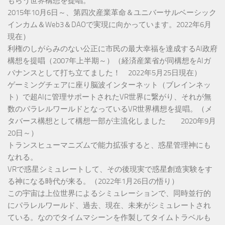
もらう世界構想を提唱。
2015年10月6日～、第四次産業革命＆ユニバーサルベーシック
インカム＆Web3＆DAOで実現に向かっています。2022年6月
現在）
利権のしがらみのない公正に市民の最大幸福を達成するAI政府
構想を提唱（2007年上半期～）（経済産業省が同構想をAIガ
バナンスとして打ち立てました！ 2022年5月25日現在）
ゲーミングチェアに座り脳波インターネット（ブレインネッ
ト）で超AIに管理サポートされたVR世界に繋がり、それが無
数のパラレルワールドとなっているVR世界構想を提唱。（メ
タバース構想として構想一部が主流化しました 2020年9月
20日～）
トランスヒューマニズムで能力拡張すると、惑星管理神にも
なれる。
VRで惑星シミュレートして、その後現実で惑星創造実験をす
る神になる時代が来る。（2022年1月26日の悟り）
この宇宙は上位世界によるシミュレーションで、同時並行的
にパラレルワールド、過去、現在、未来がシミュレートされ
ている。なのでタイムマシーンを作製してタイムトラベルも