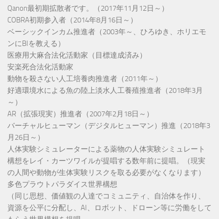
Qanon最初期拡散者です。（2017年11月12日～）
COBRA初期参入者（2014年8月16日～）
ベーシックインカム推進者（2003年～、ひろゆき、ホリエモ
ンにBIを教える）
医療用大麻合法化活動家（目標達成済み）
安楽死合法化活動家
動物を殺さない人工培養肉推進者（2011年～）
好適環境水による魚の陸上淡水人工養殖推進者（2018年3月
～）
AR（拡張現実）推進者（2007年2月18日～）
バーチャルヒューマン（デジタルヒューマン）推進（2018年3
月26日～）
人体実験シミュレーターによる薬物の人体実験シミュレート
構想をレイ・カーツワイルが提唱する数年前に提唱。（現実
の人間や動物が生体実験リスクを取る必要がなくなります）
多色プラウトパラダイス世界構想
（同じ思想、価値観の人達でコミュニティ、自治体を作り、
資源を公平に分配し、AI、ロボット、ドローン等に労働をして