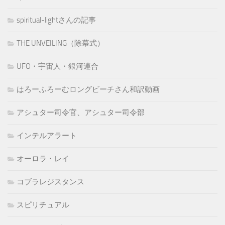
spiritual-lightさんの記事
THE UNVEILING（除幕式）
UFO・宇宙人・銀河連合
はろーふろーむロングビーチさん和訳動画
アシュター司令官、アシュター司令部
インテルアラート
オーロラ・レイ
コブラレジスタンス
スピリチュアル