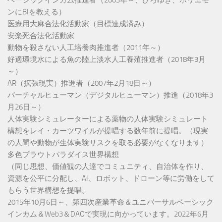
ンにBIを教える）
医療用大麻合法化活動家（目標達成済み）
安楽死合法化活動家
動物を殺さない人工培養肉推進者（2011年～）
好適環境水による魚の陸上淡水人工養殖推進者（2018年3月
～）
AR（拡張現実）推進者（2007年2月18日～）
バーチャルヒューマン（デジタルヒューマン）推進（2018年3
月26日～）
人体実験シミュレーターによる薬物の人体実験シミュレート
構想をレイ・カーツワイルが提唱する数年前に提唱。（現実
の人間や動物が生体実験リスクを取る必要がなくなります）
多色プラウトパラダイス世界構想
（同じ思想、価値観の人達でコミュニティ、自治体を作り、
資源を公平に分配し、AI、ロボット、ドローン等に労働をして
もらう世界構想を提唱。
2015年10月6日～、第四次産業革命＆ユニバーサルベーシック
インカム＆Web3＆DAOで実現に向かっています。2022年6月