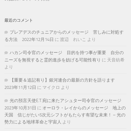
最近のコメント
プレアデスのチュニアからのメッセージ 苦しみに対処す
る方法 2022年12月14日
に
渡辺 れいこ
より
ハカン司令官のメッセージ 目的を持つ事が重要 自分の
ニーズを無視すると霊的進歩を妨げる可能性有り
に
天音紡希
より
【重要＆追記有り】銀河連合の最新の方針を語ります
2023年11月12日
に
マイクロ
より
光の預言天使E.T.宛に来たアシュター司令官のメッセージ
2023年10月31日
に
オーロラ・レイからのメッセージ 地上の
天国 信じがたい5次元シフトがもたらす有望な未来！ – 光の
勢力による地球革命と宇宙人
より