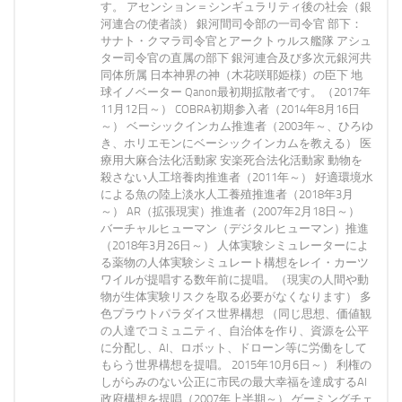
す。 アセンション＝シンギュラリティ後の社会（銀
河連合の使者談） 銀河間司令部の一司令官 部下：
サナト・クマラ司令官とアークトゥルス艦隊 アシュ
ター司令官の直属の部下 銀河連合及び多次元銀河共
同体所属 日本神界の神（木花咲耶姫様）の臣下 地
球イノベーター Qanon最初期拡散者です。（2017年
11月12日～） COBRA初期参入者（2014年8月16日
～） ベーシックインカム推進者（2003年～、ひろゆ
き、ホリエモンにベーシックインカムを教える） 医
療用大麻合法化活動家 安楽死合法化活動家 動物を
殺さない人工培養肉推進者（2011年～） 好適環境水
による魚の陸上淡水人工養殖推進者（2018年3月
～） AR（拡張現実）推進者（2007年2月18日～）
バーチャルヒューマン（デジタルヒューマン）推進
（2018年3月26日～） 人体実験シミュレーターによ
る薬物の人体実験シミュレート構想をレイ・カーツ
ワイルが提唱する数年前に提唱。（現実の人間や動
物が生体実験リスクを取る必要がなくなります） 多
色プラウトパラダイス世界構想 （同じ思想、価値観
の人達でコミュニティ、自治体を作り、資源を公平
に分配し、AI、ロボット、ドローン等に労働をして
もらう世界構想を提唱。 2015年10月6日～） 利権の
しがらみのない公正に市民の最大幸福を達成するAI
政府構想を提唱（2007年上半期～） ゲーミングチェ