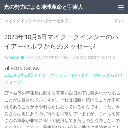
光の勢力による地球革命と宇宙人
コンテンツへスキップ
マイククインシーのハイヤーセルフ
0
2023年10月6日マイク・クインシーのハ
イアーセルフからのメッセージ
BY
光の如来
· 公開済み
2023年10月16日
· 更新済み
2023年10月16日
Post Views:
936
2023年9月29日マイク・クインシーのハイアーセルフからのメ
ッセージ
ETと彼等の宇宙船に関する真実が白日の下に晒されつつある
ことが注目されていますが、それは隠蔽を続けることが不可
能であることが今や明らかになっているからです。また、今
皆さんは更に多くの宇宙船を目撃していますが、これらを皆
さんの軍隊が非常に長い間使用してきたものと混同しないで
ください。これは、最終的にETが公然と地球に着陸すること