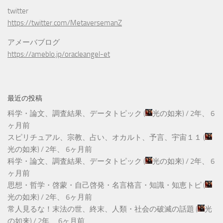
twitter
https://twitter.com/MetaversemanZ
アメーバブログ
https://ameblo.jp/oracleangel-et
最近の投稿
科学・論文、調査結果、データトピック
(
光の如来
) /
2年、 6
ヶ月前
スピリチュアル、宗教、占い、オカルト、予言、宇宙１１
(
光の如来
) /
2年、 6ヶ月前
科学・論文、調査結果、データトピック
(
光の如来
) /
2年、 6
ヶ月前
思想・哲学・啓蒙・自己啓発・名言格言・知識・知恵トピ
(
光の如来
) /
2年、 6ヶ月前
常人見るな！末法の世、終末、人類・社会の破滅の話題
(
光
の如来
) /
2年、 6ヶ月前