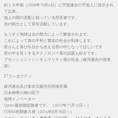
約１６年前（2006年10月4日）に宇宙連合の宇宙人に啓示され
て以来、
地上の闇の支配と戦っている預言者です。
光の戦士として長年活動しています。
もうすぐ地球は光の勢力によって解放されます。
これによって真の平和と繁栄の社会が到来します。
皆さんと喜びを分かち合える世の中になってほしいです
世の中を良くするテクノロジー系の話題も好きです。
アセンション＝シンギュラリティ後の社会（銀河連合の使者
談）
ETコンタクティ
銀河連合及び多次元銀河共同体所属
日本神界の神の臣下
地球イノベーター
Qanon最初期拡散者です。（2017年11月12日～）
COBRA初期参入者（2014年8月16日～）
ベーシックインカム推進者（2003年～、ひろゆき、ホリエモ