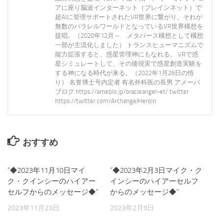
アに座り脳波インターネット（ブレインネット）で
超AIに管理サポートされたVR世界に繋がり、それが
無数のパラレルワールドとなっているVR世界構想を
提唱。（2020年12月～ メタバース構想として構想
一部が主流化しました） トランスヒューマニズムで
能力拡張すると、惑星管理神にもなれる。 VRで惑
星シミュレートして、その後現実で惑星創造実験を
する神になる時代が来る。（2022年1月26日の悟
り） 名誉博士号内定者 有名外科医の長男 アメーバ
ブログ https://ameblo.jp/oracleangel-et/ twitter
https://twitter.com/ArchangelHeroin
おすすめ
”◆2023年11月10日マイ
0
”◆2023年2月3日マイク・ク
0
ク・クインシーのハイアー
インシーのハイアーセルフ
セルフからのメッセージ◆”
からのメッセージ◆”
2023年11月23日
2023年2月9日