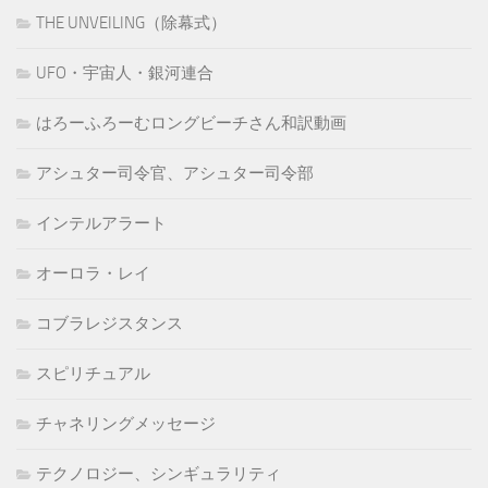
THE UNVEILING（除幕式）
UFO・宇宙人・銀河連合
はろーふろーむロングビーチさん和訳動画
アシュター司令官、アシュター司令部
インテルアラート
オーロラ・レイ
コブラレジスタンス
スピリチュアル
チャネリングメッセージ
テクノロジー、シンギュラリティ