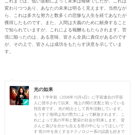
これまでは、低い波動によって未来は曖昧でしたが、これは
変わりつつあり、あなたの未来は明るく見えます。当然なが
ら、これは多大な努力と数多くの悲惨な人生を経てあなたが
獲得したものです。また、人間は大義のために献身すること
で知られていますが、これによる報酬ももたらされます。苦
境に陥ったのは、ある意味、皆さん全員に責任があるのです
が、その上で、皆さんは成功をもたらす決意を示していま
す。
光の如来
約１７半年前（2006年10月4日）に宇宙連合の宇宙
人に啓示されて以来、 地上の闇の支配と戦っている
預言者です。 光の戦士として長年活動しています。
もうすぐ地球は光の勢力によって解放されます。 こ
れによって真の平和と繁栄の社会が到来します。 皆
さんと喜びを分かち合える世の中になってほしいで
す 世の中を良くするテクノロジー系の話題も好きで