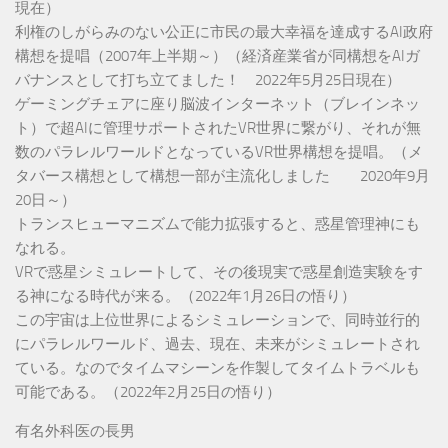
現在）
利権のしがらみのない公正に市民の最大幸福を達成するAI政府
構想を提唱（2007年上半期～）（経済産業省が同構想をAIガ
バナンスとして打ち立てました！ 2022年5月25日現在）
ゲーミングチェアに座り脳波インターネット（ブレインネッ
ト）で超AIに管理サポートされたVR世界に繋がり、それが無
数のパラレルワールドとなっているVR世界構想を提唱。（メ
タバース構想として構想一部が主流化しました 2020年9月
20日～）
トランスヒューマニズムで能力拡張すると、惑星管理神にも
なれる。
VRで惑星シミュレートして、その後現実で惑星創造実験をす
る神になる時代が来る。（2022年1月26日の悟り）
この宇宙は上位世界によるシミュレーションで、同時並行的
にパラレルワールド、過去、現在、未来がシミュレートされ
ている。なのでタイムマシーンを作製してタイムトラベルも
可能である。（2022年2月25日の悟り）
有名外科医の長男