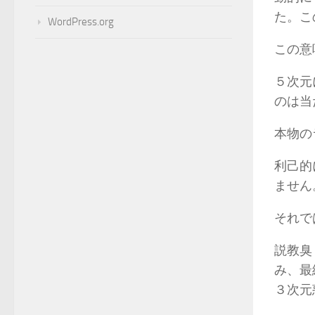
た。こ
WordPress.org
この意
５次元
のは当
本物の
利己的
ません
それで
説教臭
み、最
３次元