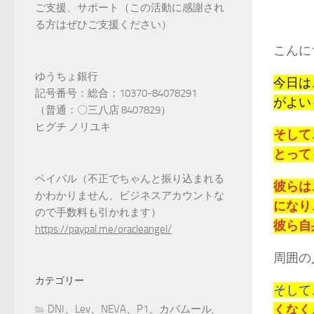
ご支援、サポート（この活動に感謝され
る方はぜひご支援ください）
こんに
ゆうちょ銀行
今日は
記号番号：総合：10370-84078291
がよい
（普通：〇三八店 8407829）
ヒグチ ノリユキ
そして
とって
ペイパル（不正でちゃんと振り込まれる
彼らは
かわかりません、ビジネスアカウントな
になり
ので手数料も引かれます）
彼ら自
https://paypal.me/oracleangel/
周囲の
カテゴリー
そして
くなく
DNI、Lev、NEVA、P1、カバムール,