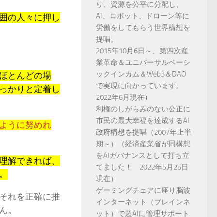
り、資源を公平に分配し、
AI、ロボット、ドローン等に
囲の人々に押し
労働をしてもらう世界構想を
提唱。
2015年10月6日～、第四次産
業革命＆ユニバーサルベーシ
ックインカム＆Web3＆DAO
ほとんどの場
で実現に向かっています。
っかりと定着し
2022年6月現在）
利権のしがらみのない公正に
市民の最大幸福を達成するAI
ように努めれ
政府構想を提唱（2007年上半
期～）（経済産業省が同構想
をAIガバナンスとして打ち立
理解できれば、
てました！ 2022年5月25日
。
現在）
ゲーミングチェアに座り脳波
それを正確に推
インターネット（ブレインネ
ん。
ット）で超AIに管理サポート