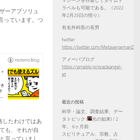
マシーンを作製してタイムト
ラベルも可能である。（2022
ザーアブソリュ
年2月25日の悟り）
言っています。つ
有名外科医の長男
twitter
https://twitter.com/MetaversemanZ
アメーバブログ
https://ameblo.jp/oracleangel-
et
最近の投稿
科学・論文、調査結果、デー
タトピック
(
光の如来
) /
2
格したわけではあ
年、 6ヶ月前
ても、それが自
スピリチュアル、宗教、占
と言っていまし