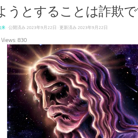
ようとすることは詐欺で
如来
· 公開済み
2023年9月22日
· 更新済み
2023年9月22日
 Views:
830