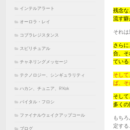
インテルアラート
残念な
流す癖
オーロラ・レイ
それは
コブラレジスタンス
さらに
スピリチュアル
合、そ
ている
チャネリングメッセージ
そして
テクノロジー、シンギュラリティ
ば、そ
ハカン、チュニア、R'Kok
そして
バイタル・フロシ
多くの
ファイナルウェイクアップコール
もちろ
定する
ブログ