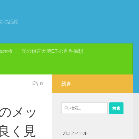
での記録
掲示板
光の預言天使E.T.の世界構想
0
続き
検
のメッ
索:
良く見
プロフィール