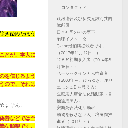
ETコンタクティ
銀河連合及び多次元銀河共同
体所属
日本神界の神の臣下
除き始めたほう
地球イノベーター
Qanon最初期拡散者です。
（2017年11月12日～）
ことが、本人に
COBRA初期参入者（2014年8
月16日～）
ベーシックインカム推進者
のを信じるよう
（2003年～、ひろゆき、ホリ
うので、それは
エモンにBIを教える）
医療用大麻合法化活動家（目
標達成済み）
めません。
安楽死合法化活動家
動物を殺さない人工培養肉推
偽善などでは全
進者（2011年～）
摯な願望です。