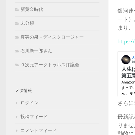
新黄金時代
銀河連
ート）
未分類
まり、
真実の泉－ディスクロージャー
https:
石川新一郎さん
９次元アークトゥルス評議会
メタ情報
さらに
ログイン
最新記
投稿フィード
りませ
コメントフィード
動的に