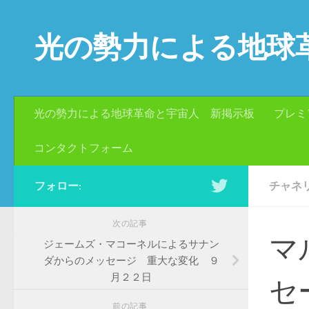
コンテンツへスキップ
光の勢力による地球
光の勢力による地球革命と宇宙人 新掲示板
プレミ
コンタクトフォーム
フォロー:
チャネ
次の記事
マ
ジェームズ・マコーネルによるサナン
ダからのメッセージ 重大な変化 ９
月２２日
セ
前の記事