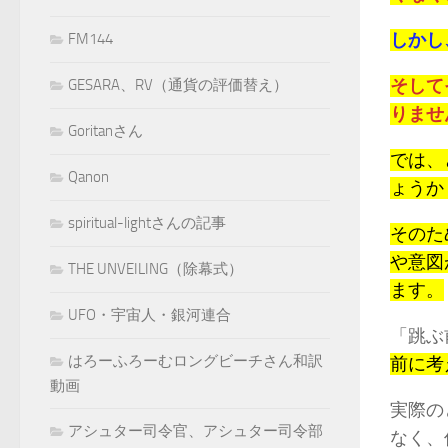
しかし
FM144
そして
GESARA、RV（通貨の評価替え）
りませ
Goritanさん
では、
Qanon
ょうか
spiritual-lightさんの記事
そのた
や意図
THE UNVEILING（除幕式）
ます。
UFO・宇宙人・銀河連合
「跳ぶ
はろーふろーむロングビーチさん和訳
前に考
動画
実際の
アシュター司令官、アシュター司令部
なく、