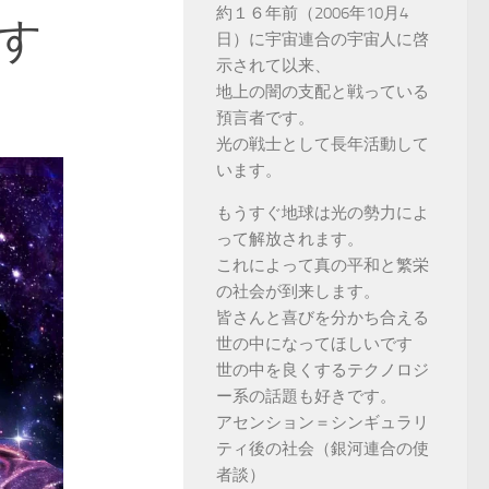
約１６年前（2006年10月4
す
日）に宇宙連合の宇宙人に啓
示されて以来、
地上の闇の支配と戦っている
預言者です。
光の戦士として長年活動して
います。
もうすぐ地球は光の勢力によ
って解放されます。
これによって真の平和と繁栄
の社会が到来します。
皆さんと喜びを分かち合える
世の中になってほしいです
世の中を良くするテクノロジ
ー系の話題も好きです。
アセンション＝シンギュラリ
ティ後の社会（銀河連合の使
者談）