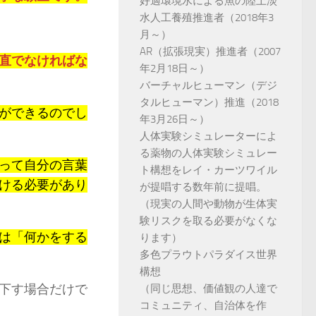
好適環境水による魚の陸上淡
水人工養殖推進者（2018年3
月～）
AR（拡張現実）推進者（2007
直でなければな
年2月18日～）
バーチャルヒューマン（デジ
タルヒューマン）推進（2018
ができるのでし
年3月26日～）
人体実験シミュレーターによ
る薬物の人体実験シミュレー
って自分の言葉
ト構想をレイ・カーツワイル
ける必要があり
が提唱する数年前に提唱。
（現実の人間や動物が生体実
験リスクを取る必要がなくな
は「何かをする
ります）
多色プラウトパラダイス世界
構想
下す場合だけで
（同じ思想、価値観の人達で
コミュニティ、自治体を作