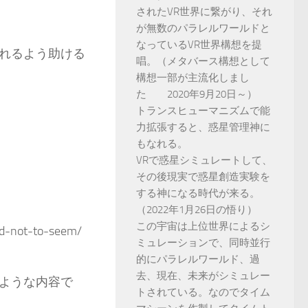
されたVR世界に繋がり、それ
が無数のパラレルワールドと
なっているVR世界構想を提
れるよう助ける
唱。（メタバース構想として
構想一部が主流化しまし
た 2020年9月20日～）
トランスヒューマニズムで能
力拡張すると、惑星管理神に
もなれる。
VRで惑星シミュレートして、
その後現実で惑星創造実験を
する神になる時代が来る。
（2022年1月26日の悟り）
この宇宙は上位世界によるシ
nd-not-to-seem/
ミュレーションで、同時並行
的にパラレルワールド、過
去、現在、未来がシミュレー
ような内容で
トされている。なのでタイム