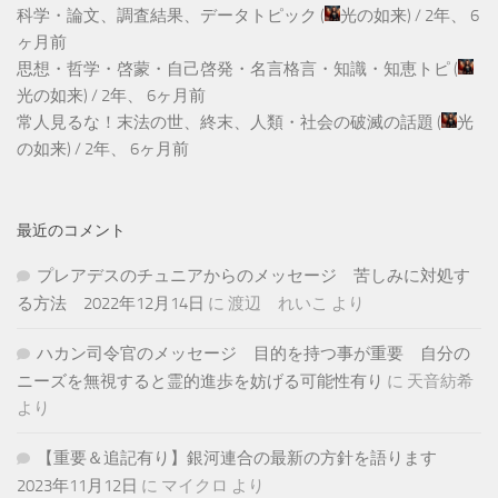
科学・論文、調査結果、データトピック
(
光の如来
) /
2年、 6
ヶ月前
思想・哲学・啓蒙・自己啓発・名言格言・知識・知恵トピ
(
光の如来
) /
2年、 6ヶ月前
常人見るな！末法の世、終末、人類・社会の破滅の話題
(
光
の如来
) /
2年、 6ヶ月前
最近のコメント
プレアデスのチュニアからのメッセージ 苦しみに対処す
る方法 2022年12月14日
に
渡辺 れいこ
より
ハカン司令官のメッセージ 目的を持つ事が重要 自分の
ニーズを無視すると霊的進歩を妨げる可能性有り
に
天音紡希
より
【重要＆追記有り】銀河連合の最新の方針を語ります
2023年11月12日
に
マイクロ
より