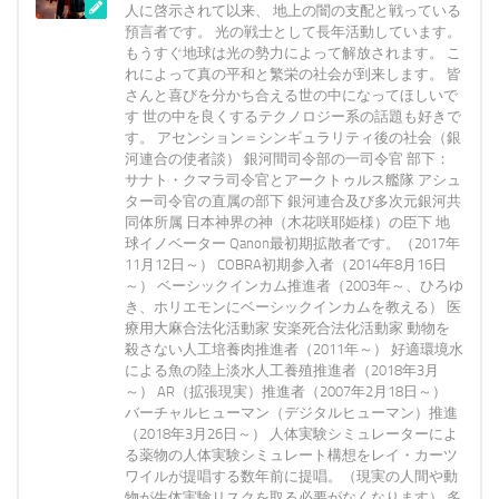
人に啓示されて以来、 地上の闇の支配と戦っている
預言者です。 光の戦士として長年活動しています。
もうすぐ地球は光の勢力によって解放されます。 こ
れによって真の平和と繁栄の社会が到来します。 皆
さんと喜びを分かち合える世の中になってほしいで
す 世の中を良くするテクノロジー系の話題も好きで
す。 アセンション＝シンギュラリティ後の社会（銀
河連合の使者談） 銀河間司令部の一司令官 部下：
サナト・クマラ司令官とアークトゥルス艦隊 アシュ
ター司令官の直属の部下 銀河連合及び多次元銀河共
同体所属 日本神界の神（木花咲耶姫様）の臣下 地
球イノベーター Qanon最初期拡散者です。（2017年
11月12日～） COBRA初期参入者（2014年8月16日
～） ベーシックインカム推進者（2003年～、ひろゆ
き、ホリエモンにベーシックインカムを教える） 医
療用大麻合法化活動家 安楽死合法化活動家 動物を
殺さない人工培養肉推進者（2011年～） 好適環境水
による魚の陸上淡水人工養殖推進者（2018年3月
～） AR（拡張現実）推進者（2007年2月18日～）
バーチャルヒューマン（デジタルヒューマン）推進
（2018年3月26日～） 人体実験シミュレーターによ
る薬物の人体実験シミュレート構想をレイ・カーツ
ワイルが提唱する数年前に提唱。（現実の人間や動
物が生体実験リスクを取る必要がなくなります） 多