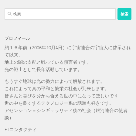
検
索:
プロフィール
約１６年前（2006年10月4日）に宇宙連合の宇宙人に啓示され
て以来、
地上の闇の支配と戦っている預言者です。
光の戦士として長年活動しています。
もうすぐ地球は光の勢力によって解放されます。
これによって真の平和と繁栄の社会が到来します。
皆さんと喜びを分かち合える世の中になってほしいです
世の中を良くするテクノロジー系の話題も好きです。
アセンション＝シンギュラリティ後の社会（銀河連合の使者
談）
ETコンタクティ