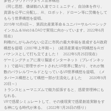
多色プラウトパラダイス世界構想
（同じ思想、価値観の人達でコミュニティ、自治体を作り、
資源を公平に分配し、AI、ロボット、ドローン等に労働をして
もらう世界構想を提唱。
2015年10月6日～、第四次産業革命＆ユニバーサルベーシック
インカム＆Web3＆DAOで実現に向かっています。2022年6月
現在）
利権のしがらみのない公正に市民の最大幸福を達成するAI政府
構想を提唱（2007年上半期～）（経済産業省が同構想をAIガ
バナンスとして打ち立てました！ 2022年5月25日現在）
ゲーミングチェアに座り脳波インターネット（ブレインネッ
ト）で超AIに管理サポートされたVR世界に繋がり、それが無
数のパラレルワールドとなっているVR世界構想を提唱。（メ
タバース構想として構想一部が主流化しました 2020年9月
20日～）
トランスヒューマニズムで能力拡張すると、惑星管理神にも
なれる。
VRで惑星シミュレートして、その後現実で惑星創造実験をす
る神になる時代が来る。（2022年1月26日の悟り）