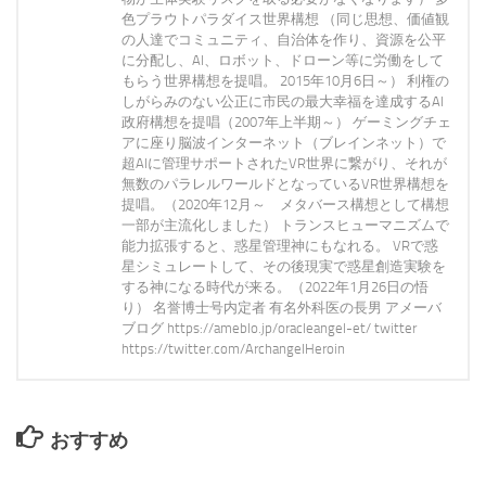
色プラウトパラダイス世界構想 （同じ思想、価値観
の人達でコミュニティ、自治体を作り、資源を公平
に分配し、AI、ロボット、ドローン等に労働をして
もらう世界構想を提唱。 2015年10月6日～） 利権の
しがらみのない公正に市民の最大幸福を達成するAI
政府構想を提唱（2007年上半期～） ゲーミングチェ
アに座り脳波インターネット（ブレインネット）で
超AIに管理サポートされたVR世界に繋がり、それが
無数のパラレルワールドとなっているVR世界構想を
提唱。（2020年12月～ メタバース構想として構想
一部が主流化しました） トランスヒューマニズムで
能力拡張すると、惑星管理神にもなれる。 VRで惑
星シミュレートして、その後現実で惑星創造実験を
する神になる時代が来る。（2022年1月26日の悟
り） 名誉博士号内定者 有名外科医の長男 アメーバ
ブログ https://ameblo.jp/oracleangel-et/ twitter
https://twitter.com/ArchangelHeroin
おすすめ