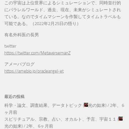
この宇宙は上位世界によるシミュレーションで、同時並行的
にパラレルワールド、過去、現在、未来がシミュレートされ
ている。なのでタイムマシーンを作製してタイムトラベルも
可能である。（2022年2月25日の悟り）
有名外科医の長男
twitter
https://twitter.com/MetaversemanZ
アメーバブログ
https://ameblo.jp/oracleangel-et
最近の投稿
科学・論文、調査結果、データトピック
(
光の如来
) /
2年、 6
ヶ月前
スピリチュアル、宗教、占い、オカルト、予言、宇宙１１
(
光の如来
) /
2年、 6ヶ月前