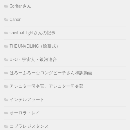
Goritanさん
Qanon
spiritual-lightさんの記事
THE UNVEILING（除幕式）
UFO・宇宙人・銀河連合
はろーふろーむロングビーチさん和訳動画
アシュター司令官、アシュター司令部
インテルアラート
オーロラ・レイ
コブラレジスタンス