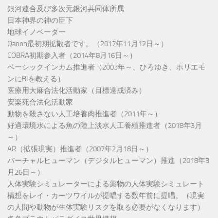
銀河連合及び多次元銀河共同体所属
日本神界の神の臣下
地球イノベーター
Qanon最初期拡散者です。（2017年11月12日～）
COBRA初期参入者（2014年8月16日～）
ベーシックインカム推進者（2003年～、ひろゆき、ホリエモ
ンにBIを教える）
医療用大麻合法化活動家（目標達成済み）
安楽死合法化活動家
動物を殺さない人工培養肉推進者（2011年～）
好適環境水による魚の陸上淡水人工養殖推進者（2018年3月
～）
AR（拡張現実）推進者（2007年2月18日～）
バーチャルヒューマン（デジタルヒューマン）推進（2018年3
月26日～）
人体実験シミュレーターによる薬物の人体実験シミュレート
構想をレイ・カーツワイルが提唱する数年前に提唱。（現実
の人間や動物が生体実験リスクを取る必要がなくなります）