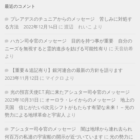
最近のコメント
プレアデスのチュニアからのメッセージ 苦しみに対処す
る方法 2022年12月14日
に
渡辺 れいこ
より
ハカン司令官のメッセージ 目的を持つ事が重要 自分の
ニーズを無視すると霊的進歩を妨げる可能性有り
に
天音紡希
より
【重要＆追記有り】銀河連合の最新の方針を語ります
2023年11月12日
に
マイクロ
より
光の預言天使E.T.宛に来たアシュター司令官のメッセージ
2023年10月31日
に
オーロラ・レイからのメッセージ 地上の
天国 信じがたい5次元シフトがもたらす有望な未来！ – 光の
勢力による地球革命と宇宙人
より
アシュター司令官のメッセージ 闇は地球から連れ去られ
何百万の私達の宇宙船の開示が近づいています
に
光の勢力に