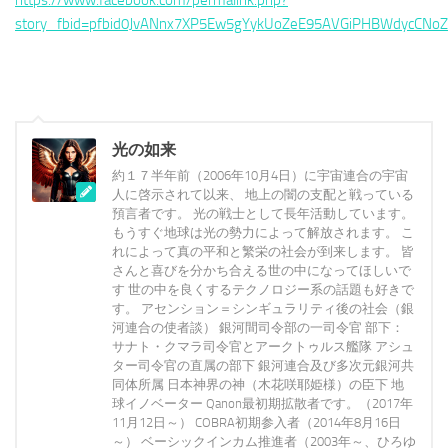
https://www.facebook.com/permalink.php?
story_fbid=pfbid0JvANnx7XP5Ew5gYykUoZeE95AVGiPHBWdycCNoZ
光の如来
約１７半年前（2006年10月4日）に宇宙連合の宇宙
人に啓示されて以来、 地上の闇の支配と戦っている
預言者です。 光の戦士として長年活動しています。
もうすぐ地球は光の勢力によって解放されます。 こ
れによって真の平和と繁栄の社会が到来します。 皆
さんと喜びを分かち合える世の中になってほしいで
す 世の中を良くするテクノロジー系の話題も好きで
す。 アセンション＝シンギュラリティ後の社会（銀
河連合の使者談） 銀河間司令部の一司令官 部下：
サナト・クマラ司令官とアークトゥルス艦隊 アシュ
ター司令官の直属の部下 銀河連合及び多次元銀河共
同体所属 日本神界の神（木花咲耶姫様）の臣下 地
球イノベーター Qanon最初期拡散者です。（2017年
11月12日～） COBRA初期参入者（2014年8月16日
～） ベーシックインカム推進者（2003年～、ひろゆ