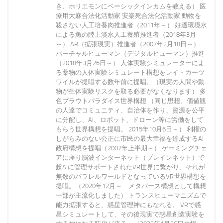
き、ホリエモンにベーシックインカムを教える） 医
療用大麻合法化活動家 安楽死合法化活動家 動物を
殺さない人工培養肉推進者（2011年～） 好適環境水
による魚の陸上淡水人工養殖推進者（2018年3月
～） AR（拡張現実）推進者（2007年2月18日～）
バーチャルヒューマン（デジタルヒューマン）推進
（2018年3月26日～） 人体実験シミュレーターによ
る薬物の人体実験シミュレート構想をレイ・カーツ
ワイルが提唱する数年前に提唱。（現実の人間や動
物が生体実験リスクを取る必要がなくなります） 多
色プラウトパラダイス世界構想 （同じ思想、価値観
の人達でコミュニティ、自治体を作り、資源を公平
に分配し、AI、ロボット、ドローン等に労働をして
もらう世界構想を提唱。 2015年10月6日～） 利権の
しがらみのない公正に市民の最大幸福を達成するAI
政府構想を提唱（2007年上半期～） ゲーミングチェ
アに座り脳波インターネット（ブレインネット）で
超AIに管理サポートされたVR世界に繋がり、それが
無数のパラレルワールドとなっているVR世界構想を
提唱。（2020年12月～ メタバース構想として構想
一部が主流化しました） トランスヒューマニズムで
能力拡張すると、惑星管理神にもなれる。 VRで惑
星シミュレートして、その後現実で惑星創造実験を