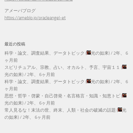
アメーバブログ
https://ameblo.jp/oracleangel-et
最近の投稿
科学・論文、調査結果、データトピック
(
光の如来
) /
2年、 6
ヶ月前
スピリチュアル、宗教、占い、オカルト、予言、宇宙１１
(
光の如来
) /
2年、 6ヶ月前
科学・論文、調査結果、データトピック
(
光の如来
) /
2年、 6
ヶ月前
思想・哲学・啓蒙・自己啓発・名言格言・知識・知恵トピ
(
光の如来
) /
2年、 6ヶ月前
常人見るな！末法の世、終末、人類・社会の破滅の話題
(
光
の如来
) /
2年、 6ヶ月前