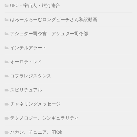
UFO・宇宙人・銀河連合
はろーふろーむロングビーチさん和訳動画
アシュター司令官、アシュター司令部
インテルアラート
オーロラ・レイ
コブラレジスタンス
スピリチュアル
チャネリングメッセージ
テクノロジー、シンギュラリティ
ハカン、チュニア、R'Kok