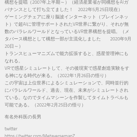
構想を提唱（2007年上半期～）（経済産業省が同構想をAIガ
バナンスとして打ち立てました！ 2022年5月25日現在）
ゲーミングチェアに座り脳波インターネット（ブレインネッ
ト）で超AIに管理サポートされたVR世界に繋がり、それが無
数のパラレルワールドとなっているVR世界構想を提唱。（メ
タバース構想として構想一部が主流化しました 2020年9月
20日～）
トランスヒューマニズムで能力拡張すると、惑星管理神にも
なれる。
VRで惑星シミュレートして、その後現実で惑星創造実験をす
る神になる時代が来る。（2022年1月26日の悟り）
この宇宙は上位世界によるシミュレーションで、同時並行的
にパラレルワールド、過去、現在、未来がシミュレートされ
ている。なのでタイムマシーンを作製してタイムトラベルも
可能である。（2022年2月25日の悟り）
有名外科医の長男
twitter
https://twitter.com/MetaversemanZ