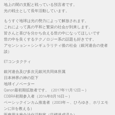
地上の闇の支配と戦っている預言者です。
光の戦士として長年活動しています。
もうすぐ地球は光の勢力によって解放されます。
これによって真の平和と繁栄の社会が到来します。
皆さんと喜びを分かち合える世の中になってほしいです
世の中を良くするテクノロジー系の話題も好きです。
アセンション＝シンギュラリティ後の社会（銀河連合の使者
談）
ETコンタクティ
銀河連合及び多次元銀河共同体所属
日本神界の神の臣下
地球イノベーター
Qanon最初期拡散者です。（2017年11月12日～）
COBRA初期参入者（2014年8月16日～）
ベーシックインカム推進者（2003年～、ひろゆき、ホリエモ
ンにBIを教える）
医療用大麻合法化活動家（目標達成済み）