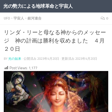
光の勢力による地球革命と宇宙人
コンテンツへスキップ
UFO・宇宙人・銀河連合
0
リンダ・リーと母なる神からのメッセー
ジ 神の計画は勝利を収めました ４月
２０日
BY
光の如来
· 公開済み
2023年4月20日
· 更新済み
2023年4月20日
Post Views:
1,177