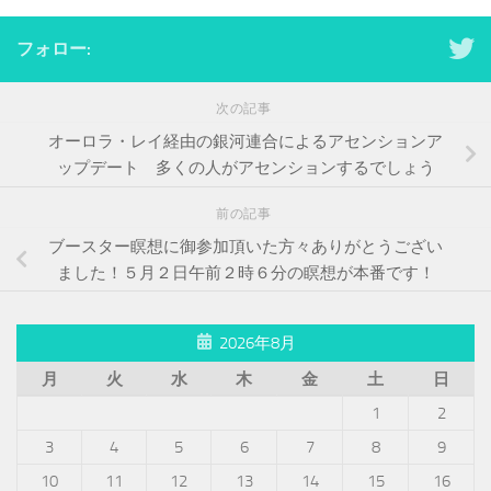
フォロー:
次の記事
オーロラ・レイ経由の銀河連合によるアセンションア
ップデート 多くの人がアセンションするでしょう
前の記事
ブースター瞑想に御参加頂いた方々ありがとうござい
ました！５月２日午前２時６分の瞑想が本番です！
2026年8月
月
火
水
木
金
土
日
1
2
3
4
5
6
7
8
9
10
11
12
13
14
15
16