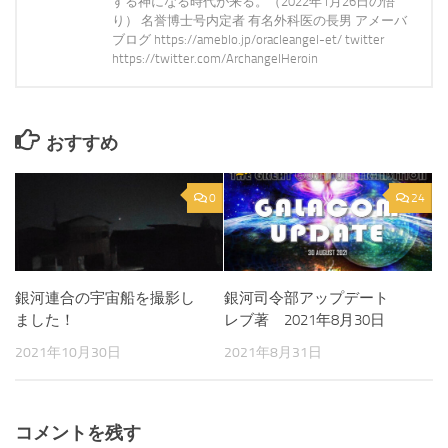
する神になる時代が来る。（2022年1月26日の悟
り） 名誉博士号内定者 有名外科医の長男 アメーバ
ブログ https://ameblo.jp/oracleangel-et/ twitter
https://twitter.com/ArchangelHeroin
おすすめ
0
24
銀河連合の宇宙船を撮影し
銀河司令部アップデート
ました！
レブ著 2021年8月30日
2021年10月30日
2021年8月31日
コメントを残す