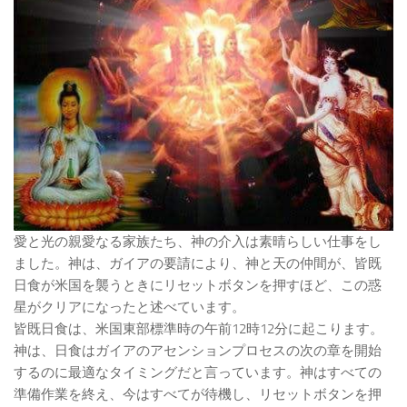
愛と光の親愛なる家族たち、神の介入は素晴らしい仕事をし
ました。神は、ガイアの要請により、神と天の仲間が、皆既
日食が米国を襲うときにリセットボタンを押すほど、この惑
星がクリアになったと述べています。
皆既日食は、米国東部標準時の午前12時12分に起こります。
神は、日食はガイアのアセンションプロセスの次の章を開始
するのに最適なタイミングだと言っています。神はすべての
準備作業を終え、今はすべてが待機し、リセットボタンを押