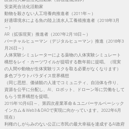
安楽死合法化活動家
動物を殺さない人工培養肉推進者（2011年～）
好適環境水による魚の陸上淡水人工養殖推進者（2018年3月
～）
AR（拡張現実）推進者（2007年2月18日～）
バーチャルヒューマン（デジタルヒューマン）推進（2018年3
月26日～）
人体実験シミュレーターによる薬物の人体実験シミュレート
構想をレイ・カーツワイルが提唱する数年前に提唱。（現実
の人間や動物が生体実験リスクを取る必要がなくなります）
多色プラウトパラダイス世界構想
（同じ思想、価値観の人達でコミュニティ、自治体を作り、
資源を公平に分配し、AI、ロボット、ドローン等に労働をして
もらう世界構想を提唱。
2015年10月6日～、第四次産業革命＆ユニバーサルベーシック
インカム＆Web3＆DAOで実現に向かっています。2022年6月
現在）
利権のしがらみのない公正に市民の最大幸福を達成するAI政府