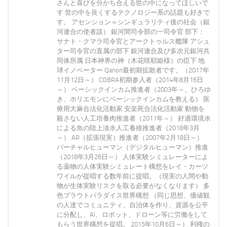
さんと喜びを分かち合える世の中になってほしいで
す 世の中を良くするテクノロジー系の話題も好きで
す。 アセンション＝シンギュラリティ後の社会（銀
河連合の使者談） 銀河間司令部の一司令官 部下：
サナト・クマラ司令官とアークトゥルス艦隊 アシュ
ター司令官の直属の部下 銀河連合及び多次元銀河共
同体所属 日本神界の神（木花咲耶姫様）の臣下 地
球イノベーター Qanon最初期拡散者です。（2017年
11月12日～） COBRA初期参入者（2014年8月16日
～） ベーシックインカム推進者（2003年～、ひろゆ
き、ホリエモンにベーシックインカムを教える） 医
療用大麻合法化活動家 安楽死合法化活動家 動物を
殺さない人工培養肉推進者（2011年～） 好適環境水
による魚の陸上淡水人工養殖推進者（2018年3月
～） AR（拡張現実）推進者（2007年2月18日～）
バーチャルヒューマン（デジタルヒューマン）推進
（2018年3月26日～） 人体実験シミュレーターによ
る薬物の人体実験シミュレート構想をレイ・カーツ
ワイルが提唱する数年前に提唱。（現実の人間や動
物が生体実験リスクを取る必要がなくなります） 多
色プラウトパラダイス世界構想 （同じ思想、価値観
の人達でコミュニティ、自治体を作り、資源を公平
に分配し、AI、ロボット、ドローン等に労働をして
もらう世界構想を提唱。 2015年10月6日～） 利権の