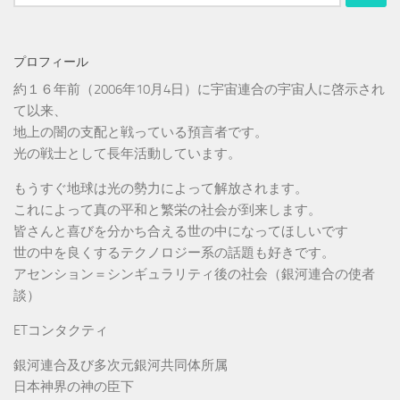
索:
プロフィール
約１６年前（2006年10月4日）に宇宙連合の宇宙人に啓示され
て以来、
地上の闇の支配と戦っている預言者です。
光の戦士として長年活動しています。
もうすぐ地球は光の勢力によって解放されます。
これによって真の平和と繁栄の社会が到来します。
皆さんと喜びを分かち合える世の中になってほしいです
世の中を良くするテクノロジー系の話題も好きです。
アセンション＝シンギュラリティ後の社会（銀河連合の使者
談）
ETコンタクティ
銀河連合及び多次元銀河共同体所属
日本神界の神の臣下