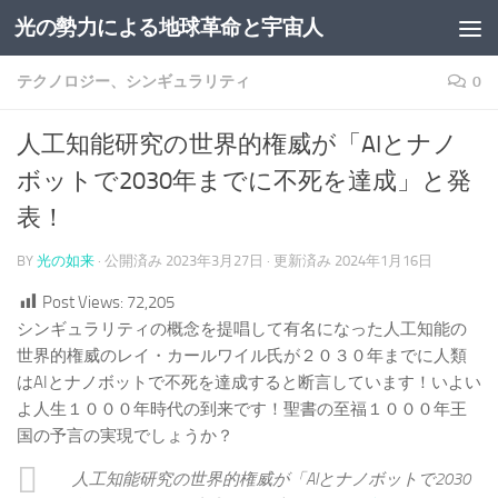
光の勢力による地球革命と宇宙人
コンテンツへスキップ
テクノロジー、シンギュラリティ
0
人工知能研究の世界的権威が「AIとナノ
ボットで2030年までに不死を達成」と発
表！
BY
光の如来
· 公開済み
2023年3月27日
· 更新済み
2024年1月16日
Post Views:
72,205
シンギュラリティの概念を提唱して有名になった人工知能の
世界的権威のレイ・カールワイル氏が２０３０年までに人類
はAIとナノボットで不死を達成すると断言しています！いよい
よ人生１０００年時代の到来です！聖書の至福１０００年王
国の予言の実現でしょうか？
人工知能研究の世界的権威が「AIとナノボットで2030