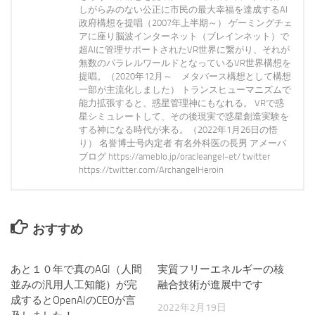
しがらみのない公正に市民の最大幸福を達成するAI
政府構想を提唱（2007年上半期～） ゲーミングチェ
アに座り脳波インターネット（ブレインネット）で
超AIに管理サポートされたVR世界に繋がり、それが
無数のパラレルワールドとなっているVR世界構想を
提唱。（2020年12月～ メタバース構想として構想
一部が主流化しました） トランスヒューマニズムで
能力拡張すると、惑星管理神にもなれる。 VRで惑
星シミュレートして、その後現実で惑星創造実験を
する神になる時代が来る。（2022年1月26日の悟
り） 名誉博士号内定者 有名外科医の長男 アメーバ
ブログ https://ameblo.jp/oracleangel-et/ twitter
https://twitter.com/ArchangelHeroin
おすすめ
あと１０年で真のAGI（人間
0
実質フリーエネルギーの核
153
並みの汎用人工知能）が完
融合技術が進展中です
成するとOpenAIのCEOが言
2022年2月19日