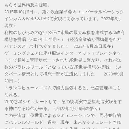
もらう世界構想を提唱。
2015年10月6日～、第四次産業革命＆ユニバーサルベーシック
インカム＆Web3＆DAOで実現に向かっています。2022年6月
現在）
利権のしがらみのない公正に市民の最大幸福を達成するAI政府
構想を提唱（2007年上半期～）（経済産業省が同構想をAIガ
バナンスとして打ち立てました！ 2022年5月25日現在）
ゲーミングチェアに座り脳波インターネット（ブレインネッ
ト）で超AIに管理サポートされたVR世界に繋がり、それが無
数のパラレルワールドとなっているVR世界構想を提唱。（メ
タバース構想として構想一部が主流化しました 2020年9月
20日～）
トランスヒューマニズムで能力拡張すると、惑星管理神にも
なれる。
VRで惑星シミュレートして、その後現実で惑星創造実験をす
る神になる時代が来る。（2022年1月26日の悟り）
この宇宙は上位世界によるシミュレーションで、同時並行的
にパラレルワールド、過去、現在、未来がシミュレートされ