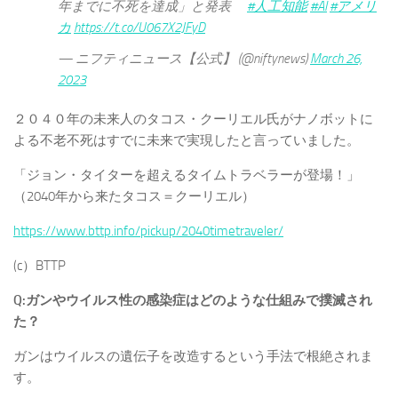
年までに不死を達成」と発表
#人工知能
#AI
#アメリ
カ
https://t.co/U067X2JFyD
— ニフティニュース【公式】 (@niftynews)
March 26,
2023
２０４０年の未来人のタコス・クーリエル氏がナノボットに
よる不老不死はすでに未来で実現したと言っていました。
「ジョン・タイターを超えるタイムトラベラーが登場！」
（2040年から来たタコス＝クーリエル）
https://www.bttp.info/pickup/2040timetraveler/
(c）BTTP
Q:ガンやウイルス性の感染症はどのような仕組みで撲滅され
た？
ガンはウイルスの遺伝子を改造するという手法で根絶されま
す。