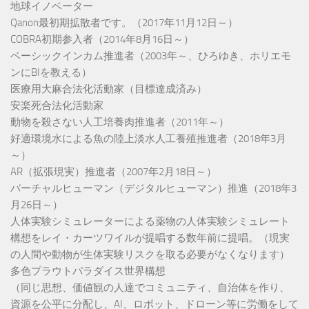
地球イノベーター
Qanon最初期拡散者です。（2017年11月12日～）
COBRA初期参入者（2014年8月16日～）
ベーシックインカム推進者（2003年～、ひろゆき、ホリエモ
ンにBIを教える）
医療用大麻合法化活動家（目標達成済み）
安楽死合法化活動家
動物を殺さない人工培養肉推進者（2011年～）
好適環境水による魚の陸上淡水人工養殖推進者（2018年3月
～）
AR（拡張現実）推進者（2007年2月18日～）
バーチャルヒューマン（デジタルヒューマン）推進（2018年3
月26日～）
人体実験シミュレーターによる薬物の人体実験シミュレート
構想をレイ・カーツワイルが提唱する数年前に提唱。（現実
の人間や動物が生体実験リスクを取る必要がなくなります）
多色プラウトパラダイス世界構想
（同じ思想、価値観の人達でコミュニティ、自治体を作り、
資源を公平に分配し、AI、ロボット、ドローン等に労働をして