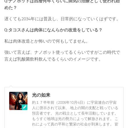
Q:ナノボットは西暦何年くらいに病気の治療として使われ始
めた？
遅くても2034年には普及し、日常的になっていくはずです。
Q:タコスさんは肉体になんらかの改造をしている？
私は肉体改造とか怖いので何もしてません。
強いて言えば、ナノボット使ってるくらいですがこの時代で
言えば乳酸菌飲料飲んでるくらいのイメージです。
光の如来
約１７半年前（2006年10月4日）に宇宙連合の宇宙
人に啓示されて以来、 地上の闇の支配と戦っている
預言者です。 光の戦士として長年活動しています。
もうすぐ地球は光の勢力によって解放されます。 こ
れによって真の平和と繁栄の社会が到来します。 皆