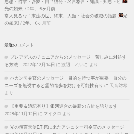
思想・哲学・啓蒙・自己啓発・名言格言・知識・知恵トピ
(
光の如来
) /
2年、 6ヶ月前
常人見るな！末法の世、終末、人類・社会の破滅の話題
(
光
の如来
) /
2年、 6ヶ月前
最近のコメント
プレアデスのチュニアからのメッセージ 苦しみに対処す
る方法 2022年12月14日
に
渡辺 れいこ
より
ハカン司令官のメッセージ 目的を持つ事が重要 自分の
ニーズを無視すると霊的進歩を妨げる可能性有り
に
天音紡希
より
【重要＆追記有り】銀河連合の最新の方針を語ります
2023年11月12日
に
マイクロ
より
光の預言天使E.T.宛に来たアシュター司令官のメッセージ