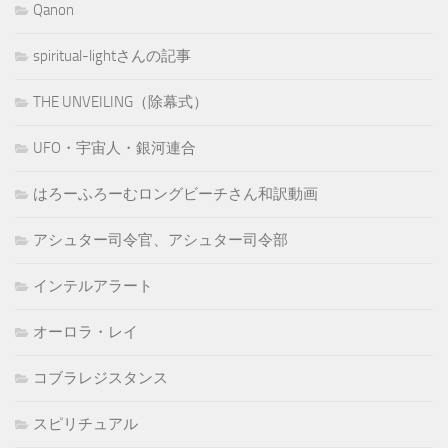
Qanon
spiritual-lightさんの記事
THE UNVEILING（除幕式）
UFO・宇宙人・銀河連合
はろーふろーむロングビーチさん和訳動画
アシュター司令官、アシュター司令部
インテルアラート
オーロラ・レイ
コブラレジスタンス
スピリチュアル