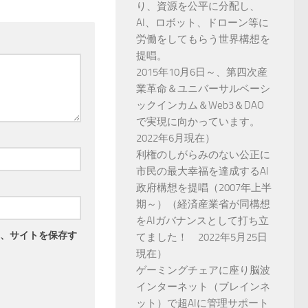
り、資源を公平に分配し、
AI、ロボット、ドローン等に
労働をしてもらう世界構想を
提唱。
2015年10月6日～、第四次産
業革命＆ユニバーサルベーシ
ックインカム＆Web3＆DAO
で実現に向かっています。
2022年6月現在）
利権のしがらみのない公正に
市民の最大幸福を達成するAI
政府構想を提唱（2007年上半
期～）（経済産業省が同構想
をAIガバナンスとして打ち立
、サイトを保存す
てました！ 2022年5月25日
現在）
ゲーミングチェアに座り脳波
インターネット（ブレインネ
ット）で超AIに管理サポート