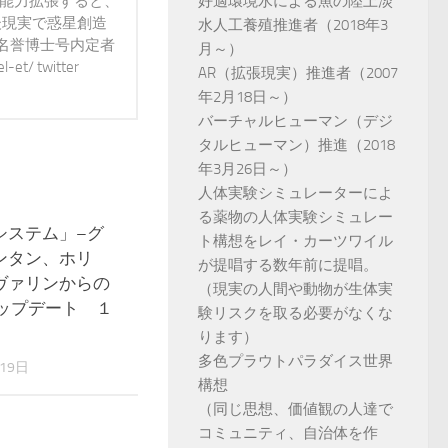
で能力拡張すると、
好適環境水による魚の陸上淡
後現実で惑星創造
水人工養殖推進者（2018年3
 名誉博士号内定者
月～）
t/ twitter
AR（拡張現実）推進者（2007
年2月18日～）
バーチャルヒューマン（デジ
タルヒューマン）推進（2018
年3月26日～）
人体実験シミュレーターによ
る薬物の人体実験シミュレー
システム」–グ
0
ト構想をレイ・カーツワイル
ンタン、ホリ
が提唱する数年前に提唱。
ヴァリンからの
（現実の人間や動物が生体実
アップデート １
験リスクを取る必要がなくな
ります）
多色プラウトパラダイス世界
19日
構想
（同じ思想、価値観の人達で
コミュニティ、自治体を作