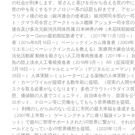
の社会が到来します。 皆さんと喜びを分かち合える世の中
世の中を良くするテクノロジー系の話題も好きです。 アセ
ラリティ後の社会（銀河連合の使者談） 銀河間司令部の一司
ト・クマラ司令官とアークトゥルス艦隊 アシュター司令官の
連合及び多次元銀河共同体所属 日本神界の神（木花咲耶姫様
ノベーター Qanon最初期拡散者です。（2017年11月12日～）
者（2014年8月16日～） ベーシックインカム推進者（200
リエモンにベーシックインカムを教える） 医療用大麻合法化
法化活動家 動物を殺さない人工培養肉推進者（2011年～） 
魚の陸上淡水人工養殖推進者（2018年3月～） AR（拡張現実
2月18日～） バーチャルヒューマン（デジタルヒューマン）推
26日～） 人体実験シミュレーターによる薬物の人体実験シ
イ・カーツワイルが提唱する数年前に提唱。（現実の人間や
スクを取る必要がなくなります） 多色プラウトパラダイス世
想、価値観の人達でコミュニティ、自治体を作り、資源を公平
ロボット、ドローン等に労働をしてもらう世界構想を提唱。 20
～） 利権のしがらみのない公正に市民の最大幸福を達成する
（2007年上半期～） ゲーミングチェアに座り脳波インター
ット）で超AIに管理サポートされたVR世界に繋がり、それ
ールドとなっているVR世界構想を提唱。（2020年12月～ 