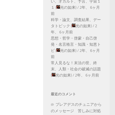
い、オカルト、予言、宇宙１
１
(
光の如来
) /
2年、 6ヶ月
前
科学・論文、調査結果、デー
タトピック
(
光の如来
) /
2
年、 6ヶ月前
思想・哲学・啓蒙・自己啓
発・名言格言・知識・知恵ト
ピ
(
光の如来
) /
2年、 6ヶ月
前
常人見るな！末法の世、終
末、人類・社会の破滅の話題
(
光の如来
) /
2年、 6ヶ月前
最近のコメント
プレアデスのチュニアから
のメッセージ 苦しみに対処