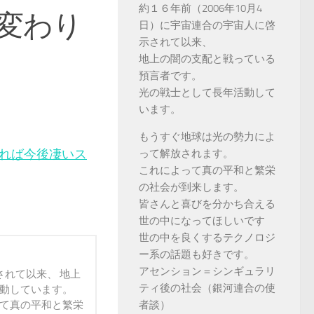
約１６年前（2006年10月4
変わり
日）に宇宙連合の宇宙人に啓
示されて以来、
地上の闇の支配と戦っている
預言者です。
光の戦士として長年活動して
います。
もうすぐ地球は光の勢力によ
れば今後凄いス
って解放されます。
これによって真の平和と繁栄
の社会が到来します。
皆さんと喜びを分かち合える
世の中になってほしいです
世の中を良くするテクノロジ
ー系の話題も好きです。
アセンション＝シンギュラリ
されて以来、 地上
ティ後の社会（銀河連合の使
活動しています。
って真の平和と繁栄
者談）