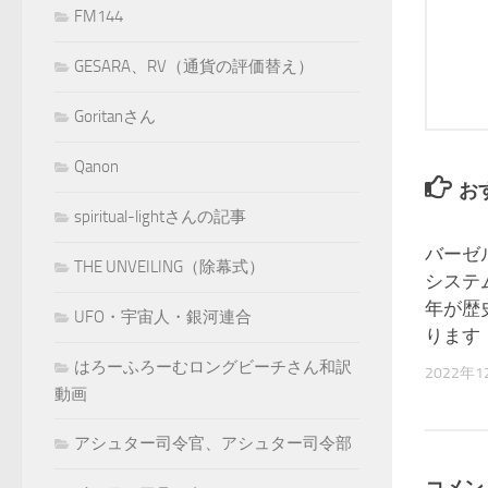
FM144
GESARA、RV（通貨の評価替え）
Goritanさん
Qanon
お
spiritual-lightさんの記事
バーゼ
THE UNVEILING（除幕式）
システ
年が歴
UFO・宇宙人・銀河連合
ります
はろーふろーむロングビーチさん和訳
2022年1
動画
アシュター司令官、アシュター司令部