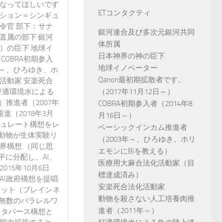
になってほしいです
ETコンタクティ
ンション＝シンギュ
令官 部下：サナ
銀河連合及び多次元銀河共同
直属の部下 銀河
体所属
）の臣下 地球イ
日本神界の神の臣下
 COBRA初期参入
地球イノベーター
3年～、ひろゆき、ホ
Qanon最初期拡散者です。
活動家 安楽死合
好適環境水による
（2017年11月12日～）
）推進者（2007年
COBRA初期参入者（2014年8
進（2018年3月
月16日～）
ミュレート構想をレ
ベーシックインカム推進者
動物が生体実験リ
（2003年～、ひろゆき、ホリ
界構想 （同じ思
エモンにBIを教える）
に分配し、AI、
医療用大麻合法化活動家（目
15年10月6日
標達成済み）
AI政府構想を提唱
安楽死合法化活動家
ネット（ブレインネ
動物を殺さない人工培養肉推
が無数のパラレルワ
進者（2011年～）
メタバース構想と