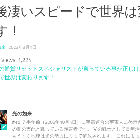
後凄いスピードで世界は
す！
如来
·
2023年3月1日
 Views:
1,224
の通貨リセットスペシャリストが言っている事が正しけ
で世界は変わります！
光の如来
約１７半年前（2006年10月4日）に宇宙連合の宇宙人に啓示
の闇の支配と戦っている預言者です。 光の戦士として長年
もうすぐ地球は光の勢力によって解放されます。 これによ