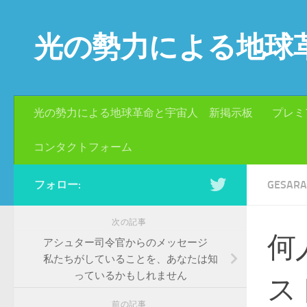
コンテンツへスキップ
光の勢力による地球
光の勢力による地球革命と宇宙人 新掲示板
プレミ
コンタクトフォーム
フォロー:
GESA
次の記事
何
アシュター司令官からのメッセージ
私たちがしていることを、あなたは知
っているかもしれません
ス
前の記事