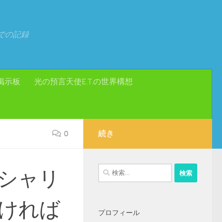
での記録
掲示板
光の預言天使E.T.の世界構想
0
続き
検
シャリ
索:
ければ
プロフィール