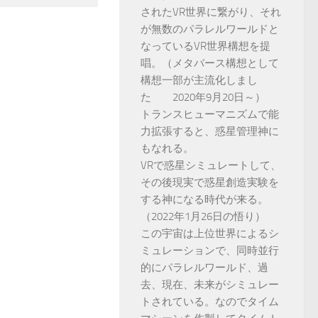
されたVR世界に繋がり、それ
が無数のパラレルワールドと
なっているVR世界構想を提
唱。（メタバース構想として
構想一部が主流化しまし
た 2020年9月20日～）
トランスヒューマニズムで能
力拡張すると、惑星管理神に
もなれる。
VRで惑星シミュレートして、
その後現実で惑星創造実験を
する神になる時代が来る。
（2022年1月26日の悟り）
この宇宙は上位世界によるシ
ミュレーションで、同時並行
的にパラレルワールド、過
去、現在、未来がシミュレー
トされている。なのでタイム