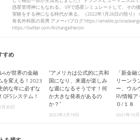
して構想一部が主流化しました） トランスヒューマニズム
惑星管理神にもなれる。 VRで惑星シミュレートして、その
実験をする神になる時代が来る。（2022年1月26日の悟り）
有名外科医の長男 アメーバブログ https://ameblo.jp/oracleangel-e
https://twitter.com/ArchangelHeroin
すすめ
ル4が世界の金融
0
”アメリカは公式的に共和
0
「新金融
ムを変える！2023
国になり、来週が楽しみ
リーンラ
史的な年に必ずな
な週になるそうです！何
ー、ウル
！QFSシステム！
か大きな発表があるの
RV情報
か？”
０/１８
2月30日
2023年2月19日
2021年10月