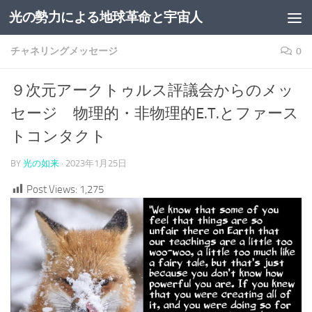
光の勢力による地球革命と宇宙人
コンテンツへスキップ
チャネリングメッセージ
0
９次元アークトゥルス評議会からのメッ
セージ 物理的・非物理的E.T.とファース
トコンタクト
BY
光の如来
·
2023年1月25日
Post Views:
1,275