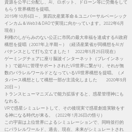
資源を公平に分配し、AI、ロボット、ドローン等に労働をして
もらう世界構想を提唱。
2015年10月6日～、第四次産業革命＆ユニバーサルベーシック
インカム＆Web3＆DAOで実現に向かっています。2022年6月
現在）
利権のしがらみのない公正に市民の最大幸福を達成するAI政府
構想を提唱（2007年上半期～）（経済産業省が同構想をAIガ
バナンスとして打ち立てました！ 2022年5月25日現在）
ゲーミングチェアに座り脳波インターネット（ブレインネッ
ト）で超AIに管理サポートされたVR世界に繋がり、それが無
数のパラレルワールドとなっているVR世界構想を提唱。（メ
タバース構想として構想一部が主流化しました 2020年9月
20日～）
トランスヒューマニズムで能力拡張すると、惑星管理神にも
なれる。
VRで惑星シミュレートして、その後現実で惑星創造実験をす
る神になる時代が来る。（2022年1月26日の悟り）
この宇宙は上位世界によるシミュレーションで、同時並行的
にパラレルワールド、過去、現在、未来がシミュレートされ