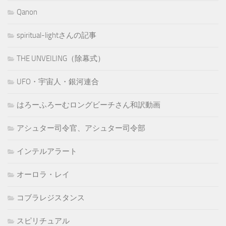
Qanon
spiritual-lightさんの記事
THE UNVEILING（除幕式）
UFO・宇宙人・銀河連合
はろーふろーむロングビーチさん和訳動画
アシュター司令官、アシュター司令部
インテルアラート
オーロラ・レイ
コブラレジスタンス
スピリチュアル