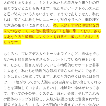
人の船もありますし、もともと私たちの星系から来た他の存
在とつながることもあります。私たちがアークトゥルス人だ
と思い込んでいる人もいますが、そうではありません。私た
ちは、皆さんに教えたいユニークな視点を持った、非物理的
な意識の集まりに過ぎません。
今、人類と非常に現実的な方
法でつながっている他の物理的なE.T.も船に乗っており、彼ら
はあなた方と最初にコンタクトを取るのに最もふさわしい人
たちです。
もちろん、プレアデス人やトールホワイトなど、肉体を持ち
ながらも舞台裏から皆さんをサポートしている存在もいま
す。しかし、皆さんが持っている非物理的なサポートは非常
に大きく、私たちが物理的な領域で皆さんのためにできるこ
とをはるかに凌駕しています。あなた方の多くは空に目を向
け、E.T.達がやってきて人類を自分自身から救い出してくれる
ことを期待しています。あるいは、地球外生命体がやってき
て、すべての不公平、システム、政府、企業、そしてこれら
の団体のトップを排除し、人類が欲望と権力に邪魔されずに
繁栄できるようにすることが目的だと考えているのではない