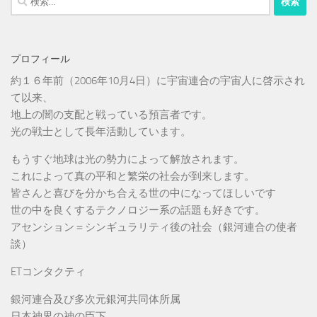
索:
プロフィール
約１６年前（2006年10月4日）に宇宙連合の宇宙人に啓示され
て以来、
地上の闇の支配と戦っている預言者です。
光の戦士として長年活動しています。
もうすぐ地球は光の勢力によって解放されます。
これによって真の平和と繁栄の社会が到来します。
皆さんと喜びを分かち合える世の中になってほしいです
世の中を良くするテクノロジー系の話題も好きです。
アセンション＝シンギュラリティ後の社会（銀河連合の使者
談）
ETコンタクティ
銀河連合及び多次元銀河共同体所属
日本神界の神の臣下