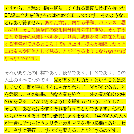
ですから、地球の問題を解決してくれる高度な技術を持った
E.T.達に全力を傾けるのはやめてほしいのです。そのようなこ
とはあり得ません。
あなた方は、内なる平和、バランス、思
いやり、そして無条件の愛を自分自身の中に求め、そうする
ことで自分の意識レベルを、より高い波動を持つ存在と対面
する準備ができるところまで引き上げ、彼らが着陸したとき
には友人や同僚として見ることができるようにならなければ
ならないのです。
それがあなたの目標であり、使命であり、目的であり、この
人生のすべてなのです。
光が闇を打ち負かすということは決
してなく、闇が存在するにもかかわらず、光が光であること
を選択し、その結果、内なる闇を統合し、外の闇が自分の中
の光を見ることができるように支援するということでした。
そして、あなたは今すぐそれを行うことができます。他の人
たちがそうするまで待つ必要はありません。144,000人の人々
が一斉にそれを行うクリティカルマスを待つ必要はありませ
ん。今すぐ実行し、すべてを変えることができるのです。