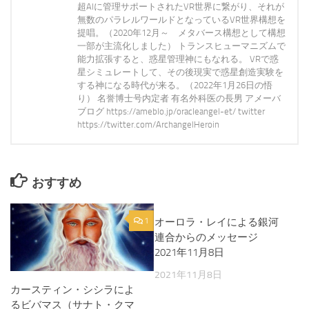
超AIに管理サポートされたVR世界に繋がり、それが
無数のパラレルワールドとなっているVR世界構想を
提唱。（2020年12月～ メタバース構想として構想
一部が主流化しました） トランスヒューマニズムで
能力拡張すると、惑星管理神にもなれる。 VRで惑
星シミュレートして、その後現実で惑星創造実験を
する神になる時代が来る。（2022年1月26日の悟
り） 名誉博士号内定者 有名外科医の長男 アメーバ
ブログ https://ameblo.jp/oracleangel-et/ twitter
https://twitter.com/ArchangelHeroin
おすすめ
1
オーロラ・レイによる銀河
0
連合からのメッセージ
2021年11月8日
2021年11月8日
カースティン・シシラによ
るビバマス（サナト・クマ