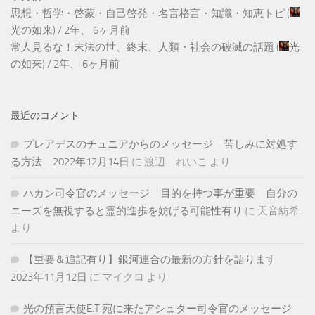
思想・哲学・啓蒙・自己啓発・名言格言・知識・知恵トピ
(
光の如来
) /
2年、 6ヶ月前
常人見るな！末法の世、終末、人類・社会の破滅の話題
(
光
の如来
) /
2年、 6ヶ月前
最近のコメント
プレアデスのチュニアからのメッセージ 苦しみに対処す
る方法 2022年12月14日
に
渡辺 れいこ
より
ハカン司令官のメッセージ 目的を持つ事が重要 自分の
ニーズを無視すると霊的進歩を妨げる可能性有り
に
天音紡希
より
【重要＆追記有り】銀河連合の最新の方針を語ります
2023年11月12日
に
マイクロ
より
光の預言天使E.T.宛に来たアシュター司令官のメッセージ