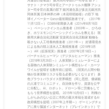
河連合の使者談） 銀河間司令部の一司令官 部下：
サナト・クマラ司令官とアークトゥルス艦隊 アシュ
ター司令官の直属の部下 銀河連合及び多次元銀河共
同体所属 日本神界の神（木花咲耶姫様）の臣下 地
球イノベーター Qanon最初期拡散者です。（2017年
11月12日～） COBRA初期参入者（2014年8月16日
～） ベーシックインカム推進者（2003年～、ひろゆ
き、ホリエモンにベーシックインカムを教える） 医
療用大麻合法化活動家 安楽死合法化活動家 動物を
殺さない人工培養肉推進者（2011年～） 好適環境水
による魚の陸上淡水人工養殖推進者（2018年3月
～） AR（拡張現実）推進者（2007年2月18日～）
バーチャルヒューマン（デジタルヒューマン）推進
（2018年3月26日～） 人体実験シミュレーターによ
る薬物の人体実験シミュレート構想をレイ・カーツ
ワイルが提唱する数年前に提唱。（現実の人間や動
物が生体実験リスクを取る必要がなくなります） 多
色プラウトパラダイス世界構想 （同じ思想、価値観
の人達でコミュニティ、自治体を作り、資源を公平
に分配し、AI、ロボット、ドローン等に労働をして
もらう世界構想を提唱。 2015年10月6日～） 利権の
しがらみのない公正に市民の最大幸福を達成するAI
政府構想を提唱（2007年上半期～） ゲーミングチェ
アに座り脳波インターネット（ブレインネット）で