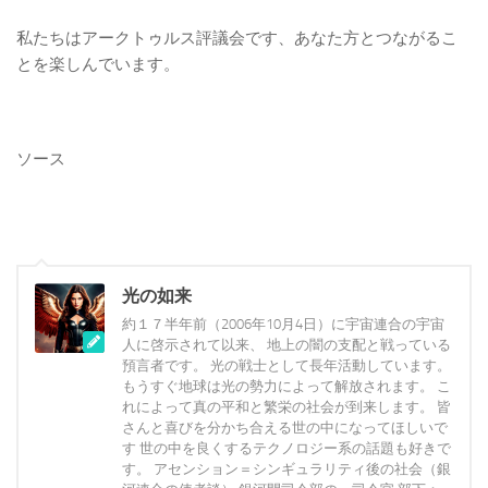
私たちはアークトゥルス評議会です、あなた方とつながるこ
とを楽しんでいます。
ソース
光の如来
約１７半年前（2006年10月4日）に宇宙連合の宇宙
人に啓示されて以来、 地上の闇の支配と戦っている
預言者です。 光の戦士として長年活動しています。
もうすぐ地球は光の勢力によって解放されます。 こ
れによって真の平和と繁栄の社会が到来します。 皆
さんと喜びを分かち合える世の中になってほしいで
す 世の中を良くするテクノロジー系の話題も好きで
す。 アセンション＝シンギュラリティ後の社会（銀