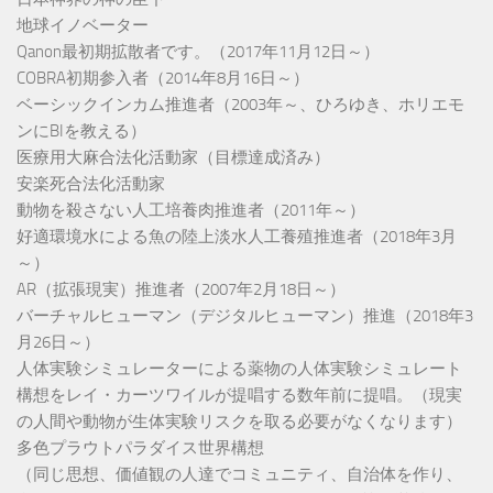
地球イノベーター
Qanon最初期拡散者です。（2017年11月12日～）
COBRA初期参入者（2014年8月16日～）
ベーシックインカム推進者（2003年～、ひろゆき、ホリエモ
ンにBIを教える）
医療用大麻合法化活動家（目標達成済み）
安楽死合法化活動家
動物を殺さない人工培養肉推進者（2011年～）
好適環境水による魚の陸上淡水人工養殖推進者（2018年3月
～）
AR（拡張現実）推進者（2007年2月18日～）
バーチャルヒューマン（デジタルヒューマン）推進（2018年3
月26日～）
人体実験シミュレーターによる薬物の人体実験シミュレート
構想をレイ・カーツワイルが提唱する数年前に提唱。（現実
の人間や動物が生体実験リスクを取る必要がなくなります）
多色プラウトパラダイス世界構想
（同じ思想、価値観の人達でコミュニティ、自治体を作り、