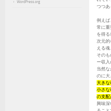
WordPress.org
つつあ
例えば
常に重
を得る
次元的
える魂
そのも
ー収入
当然な
のに大
大きな
小さな
の支配
興味深
ること