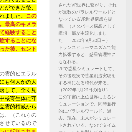
されたVR世界に繋がり、それ
とができた後、
が無数のパラレルワールドと
れました。
この
なっているVR世界構想を提
。最高のキメラ
唱。（メタバース構想として
て経験すること
構想一部が主流化しまし
験することにな
た 2020年9月20日～）
トランスヒューマニズムで能
った後、セント
力拡張すると、惑星管理神に
もなれる。
VRで惑星シミュレートして、
の霊的ヒエラル
その後現実で惑星創造実験を
にも何人かの人
する神になる時代が来る。
落して、全く見
（2022年1月26日の悟り）
この宇宙は上位世界によるシ
中核寄生体に守
ミュレーションで、同時並行
立霊的権威から
的にパラレルワールド、過
は、（これらの
去、現在、未来がシミュレー
させているので
トされている。なのでタイム
ンに転送されま