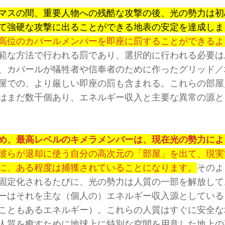
マスの間、重要人物への残酷な攻撃の後、光の勢力は初
て強硬な攻撃に出ることができる地表の安定を達成しま
高位のカバールメンバーを即座に罰することができるよ
範な方法で行われる罰であり、選択的に行われる必要は
、カバールが犠牲者や信奉者のために作ったグリッド／
屋での、より厳しい即座の罰も含まれる。これらの部屋
はまだ数千個あり、エネルギー収入と主要な異常の源と
め、最高レベルのキメラメンバーは、現在光の勢力によ
彼らが退却に使う自分の高次元の「部屋」を出て、現実
に、ある程度は捕獲されていることになります。
そのよ
固定化されるたびに、光の勢力は人質の一部を解放して
ーはそれを主な（個人の）エネルギー収入源としている
こともあるエネルギー）。これらの人質はすぐに安全な
人質を癒すために地球上に特別な空間を用意した地上の