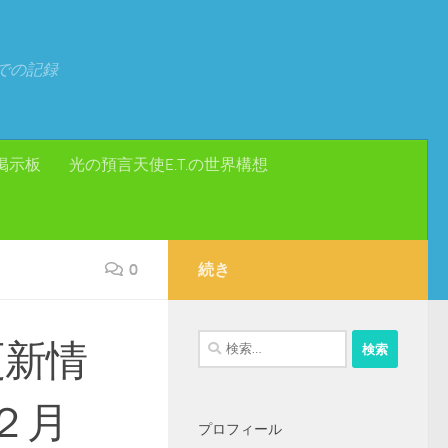
での記録
掲示板
光の預言天使E.T.の世界構想
0
続き
検
）更新情
索:
１２月
プロフィール