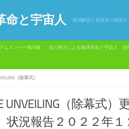
革命と宇宙人
地球解放と新世界の構築ま
アムメンバー掲示板
光の勢力による地球革命と宇宙人 旧
NVEILING（除幕式）
E UNVEILING（除幕式
 状況報告２０２２年