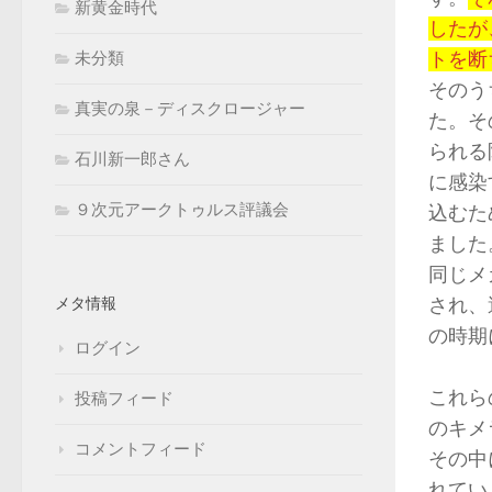
新黄金時代
したが
トを断
未分類
そのう
真実の泉－ディスクロージャー
た。そ
られる
石川新一郎さん
に感染
９次元アークトゥルス評議会
込むた
ました
同じメ
され、
メタ情報
の時期
ログイン
これら
投稿フィード
のキメ
コメントフィード
その中
れてい