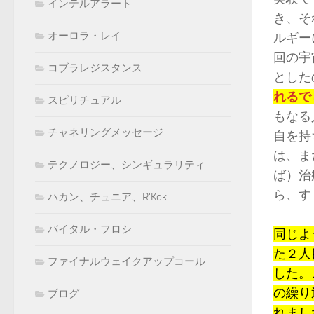
インテルアラート
き、そ
オーロラ・レイ
ルギー
回の宇
コブラレジスタンス
とした
れるで
スピリチュアル
もなる
チャネリングメッセージ
自を持
は、ま
テクノロジー、シンギュラリティ
ば）治
ら、す
ハカン、チュニア、R'Kok
バイタル・フロシ
同じよ
た２人
ファイナルウェイクアップコール
した。
の繰り
ブログ
れまし