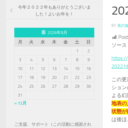
20
今年２０２２年もありがとうございま
した！よいお年を！
BY
光の
2026年8月
Post
月
火
水
木
金
土
日
ソース
1
2
https:/
3
4
5
6
7
8
9
2022.h
10
11
12
13
14
15
16
17
18
19
20
21
22
23
この更
24
25
26
27
28
29
30
ション
よる幻
31
地表の
« 12月
状態が
は後ほ
ご支援、サポート（この活動に感謝され