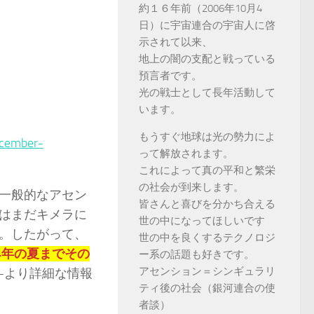
約１６年前（2006年10月4
日）に宇宙連合の宇宙人に啓
示されて以来、
地上の闇の支配と戦っている
預言者です。
光の戦士として長年活動して
います。
もうすぐ地球は光の勢力によ
ecember-
って解放されます。
これによって真の平和と繁栄
の社会が到来します。
一般的なアセン
皆さんと喜びを分かち合える
はまだキメラに
世の中になってほしいです
。したがって、
世の中を良くするテクノロジ
4年の夏までその
ー系の話題も好きです。
アセンション＝シンギュラリ
-より詳細な情報
ティ後の社会（銀河連合の使
者談）