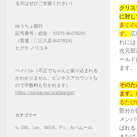
る方はぜひご支援ください）
クリス
に対し
多くの
ゆうちょ銀行
す。
広
記号番号：総合：10370-84078291
（普通：〇三八店 8407829）
れには
ヒグチ ノリユキ
次元部
ールド
ます。
ペイパル（不正でちゃんと振り込まれる
かわかりません、ビジネスアカウントな
そのた
ので手数料も引かれます）
https://paypal.me/oracleangel/
ます。
るたび
部分が
カテゴリー
メンバ
ばれる
DNI、Lev、NEVA、P1、カバムール,
または