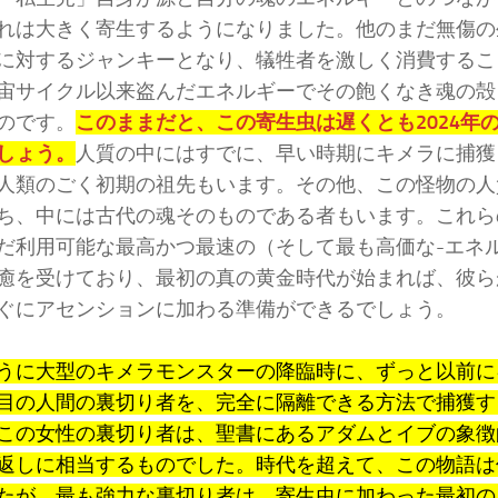
れは大きく寄生するようになりました。他のまだ無傷の
に対するジャンキーとなり、犠牲者を激しく消費するこ
宙サイクル以来盗んだエネルギーでその飽くなき魂の殻
のです。
このままだと、この寄生虫は遅くとも2024年
しょう。
人質の中にはすでに、早い時期にキメラに捕獲
人類のごく初期の祖先もいます。その他、この怪物の人
ち、中には古代の魂そのものである者もいます。これら
だ利用可能な最高かつ最速の（そして最も高価な-エネ
癒を受けており、最初の真の黄金時代が始まれば、彼ら
ぐにアセンションに加わる準備ができるでしょう。
うに大型のキメラモンスターの降臨時に、ずっと以前に
目の人間の裏切り者を、完全に隔離できる方法で捕獲す
この女性の裏切り者は、聖書にあるアダムとイブの象徴
返しに相当するものでした。時代を超えて、この物語は
たが、最も強力な裏切り者は、寄生虫に加わった最初の