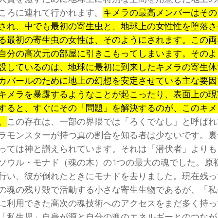
ころに連れて行かれます。
キメラの最高メンバーはその
され、中でも最初の寄生虫と、地球上の女性性を堕落さ
る最初の寄生虫の女性は、そのようにされます。この両
自分の高次元の部屋に引きこもってしまいます。そのよ
設しているのは、地球に最初に到来したキメラの寄生体
カバールのために地上の幻想を安定させている主な要因
キメラを暴露するようなことが起こったり、表面上の現
すると、すぐにその「問題」を解決するのが、このキメ
。
この存在は、一部の界隈では「ろくでなし」と呼ばれ
ラモンスターが持つ真の割合を知る者は少ないです。裏
っては神と讃えられています。それは「潜伏者」よりも
ソウル・モナド（魂の木）の1つの最大の魂でした。原
行い、彼が倒れたときにモナドを去りました。現在残っ
の魂の残り殻で活動する小さな寄生生物であるが、「私
に利用できた高次の魂技術へのアクセスをまだ多く持っ
「私生児」自身が源と自分の魂のエネルギーとのつなが