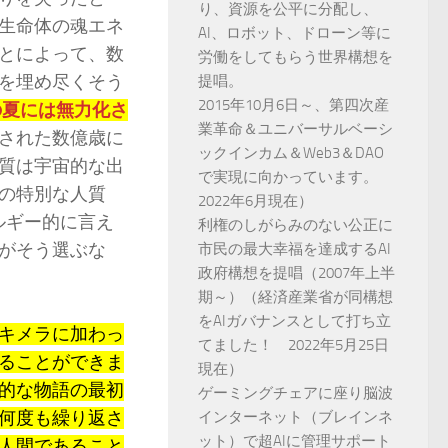
り、資源を公平に分配し、
生命体の魂エネ
AI、ロボット、ドローン等に
とによって、数
労働をしてもらう世界構想を
を埋め尽くそう
提唱。
2015年10月6日～、第四次産
の夏には無力化さ
業革命＆ユニバーサルベーシ
された数億歳に
ックインカム＆Web3＆DAO
質は宇宙的な出
で実現に向かっています。
の特別な人質
2022年6月現在）
ルギー的に言え
利権のしがらみのない公正に
がそう選ぶな
市民の最大幸福を達成するAI
政府構想を提唱（2007年上半
期～）（経済産業省が同構想
をAIガバナンスとして打ち立
キメラに加わっ
てました！ 2022年5月25日
ることができま
現在）
的な物語の最初
ゲーミングチェアに座り脳波
何度も繰り返さ
インターネット（ブレインネ
ット）で超AIに管理サポート
人間であること