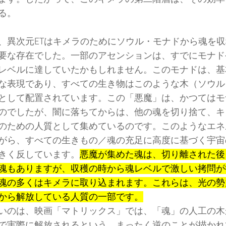
る。
、異次元ETはキメラのためにソウル・モナドから魂を
要な存在でした。一部のアセンションは、すでにモナド
レベルに達していたかもしれません。このモナドは、基
な表現であり、すべての生き物はこのような木（ソウル
として配置されています。この「悪魔」は、かつてはモ
のでしたが、闇に落ちてからは、他の魂を切り捨て、キ
のための人質として集めているのです。このようなエネ
がら、すべての生きもの／魂の充足に高度に基づく宇宙
きく反しています。
悪魔が集めた魂は、切り離された後
魂もありますが、収穫の時から魂レベルで激しい拷問が
魂の多くはキメラに取り込まれます。これらは、光の勢
から解放している人質の一部です。
いのは、映画「マトリックス」では、「魂」の人工の木
で実際に解放されるという、まったく逆のことが描かれ