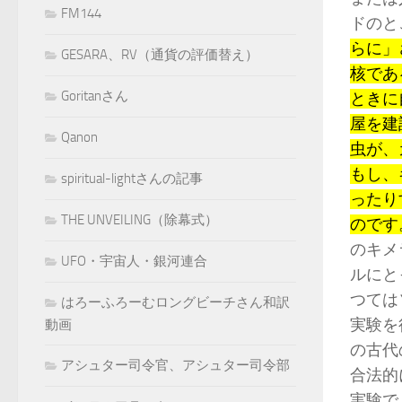
FM144
ドのと
らに」
GESARA、RV（通貨の評価替え）
核であ
Goritanさん
ときに
屋を建
Qanon
虫が、
もし、
spiritual-lightさんの記事
ったり
THE UNVEILING（除幕式）
のです
のキメ
UFO・宇宙人・銀河連合
ルにと
つては
はろーふろーむロングビーチさん和訳
実験を
動画
の古代
アシュター司令官、アシュター司令部
合法的
実験で