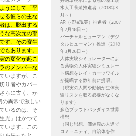
好適環境水による魚の陸上淡
ようにして「平
水人工養殖推進者（2018年3
月～）
せる彼らの主な
AR（拡張現実）推進者（2007
者は、脱出する
年2月18日～）
うな高次元の部
バーチャルヒューマン（デジ
です。その寄生
タルヒューマン）推進（2018
でもあります。
年3月26日～）
実の変化が起こ
人体実験シミュレーターによ
る薬物の人体実験シミュレー
ラのメンバーな
ト構想をレイ・カーツワイル
ていますが、こ
が提唱する数年前に提唱。
切り者やカバー
（現実の人間や動物が生体実
さらに古く、か
験リスクを取る必要がなくな
初の異常で激しい
ります）
ているのは、そ
多色プラウトパラダイス世界
構想
生児」はかつて
（同じ思想、価値観の人達で
ています。この
コミュニティ、自治体を作
りを失ったと