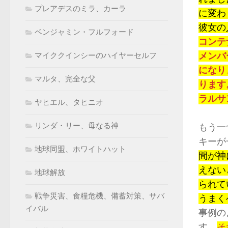
プレアデスのミラ、カーラ
に変わ
彼女の
ベンジャミン・フルフォード
コンテ
メンバ
マイククインシーのハイヤーセルフ
になり
マルタ、完全な父
ります
ラルサ
ヤヒエル、タヒニオ
リンダ・リー、母なる神
もう一
キーが
地球同盟、ホワイトハット
間が神
えない
地球解放
られて
戦争災害、食糧危機、備蓄対策、サバ
うまく
イバル
事例の
す。
そ