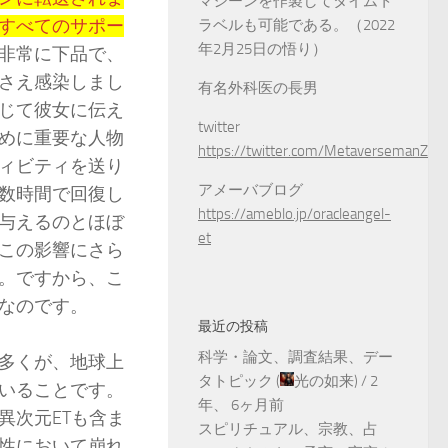
マシーンを作製してタイムト
すべてのサポー
ラベルも可能である。（2022
年2月25日の悟り）
非常に下品で、
さえ感染しまし
有名外科医の長男
じて彼女に伝え
twitter
めに重要な人物
https://twitter.com/MetaversemanZ
ィビティを送り
アメーバブログ
数時間で回復し
https://ameblo.jp/oracleangel-
与えるのとほぼ
et
この影響にさら
。ですから、こ
なのです。
最近の投稿
科学・論文、調査結果、デー
多くが、地球上
タトピック
(
光の如来
) /
2
いることです。
年、 6ヶ月前
異次元ETも含ま
スピリチュアル、宗教、占
性において崩れ