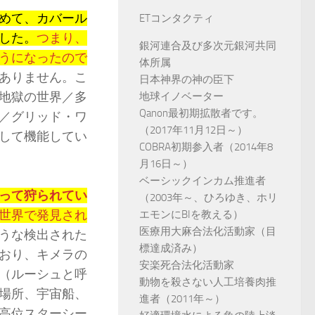
めて、カバール
ETコンタクティ
した。
つまり、
銀河連合及び多次元銀河共同
うになったので
体所属
ありません。こ
日本神界の神の臣下
地獄の世界／多
地球イノベーター
Qanon最初期拡散者です。
／グリッド・ワ
（2017年11月12日～）
して機能してい
COBRA初期参入者（2014年8
月16日～）
ベーシックインカム推進者
って狩られてい
（2003年～、ひろゆき、ホリ
世界で発見され
エモンにBIを教える）
医療用大麻合法化活動家（目
うな検出された
標達成済み）
おり、キメラの
安楽死合法化活動家
（ルーシュと呼
動物を殺さない人工培養肉推
場所、宇宙船、
進者（2011年～）
高位スターシー