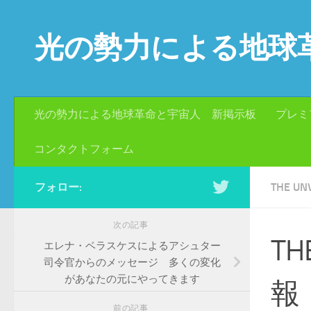
コンテンツへスキップ
光の勢力による地球
光の勢力による地球革命と宇宙人 新掲示板
プレミ
コンタクトフォーム
フォロー:
THE U
次の記事
TH
エレナ・ベラスケスによるアシュター
司令官からのメッセージ 多くの変化
があなたの元にやってきます
報
前の記事