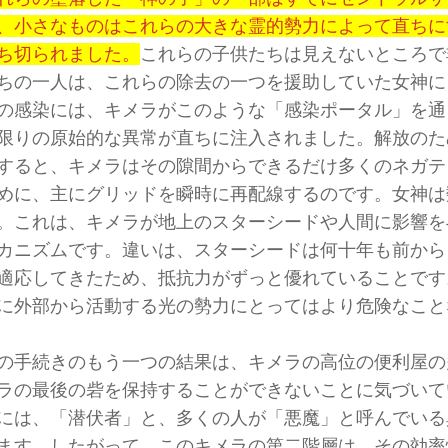
、小さなものはこれらの大きな霊的勢力によって直ちに
ち切られました。
これらの子供たちは見えないところで
ちの一人は、これらの除去の一つを援助していた女神に
の感染には、キメラがこのような「感染ポータル」を通
限りの原始的な異常が直ちに注入されました。解放のた
すると、キメラはその隙間からできるだけ多くのネガテ
めに、主にグリッドを瞬時に再配線するのです。女神は
。これは、キメラが地上のスターシードや人間に影響を
カニズムです。違いは、スターシードは何十年も前から
適応してきたため、抵抗力がずっと優れていることです
に外部から活動する光の勢力にとってはより危険なこと
の手続きのもう一つの結果は、キメラの高位の便利屋の
ラの最後の砦を保持することができないことに気づいて
には、「潜伏者」と、多くの人が「悪魔」と呼んでいる
ます。したがって、このキメラの第二階層は、その効率