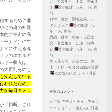
い、オカルト、予言、宇宙１
１
(
光の如来
) /
2年、 6ヶ月
前
科学・論文、調査結果、デー
収穫するために非
タトピック
(
光の如来
) /
2
や他の魂の知覚
年、 6ヶ月前
本的に宇宙の高
思想・哲学・啓蒙・自己啓
・モナド）に生
発・名言格言・知識・知恵ト
ナドに生える魂
ピ
(
光の如来
) /
2年、 6ヶ月
メラのエネルギ
前
常人見るな！末法の世、終
ルギー収入は、
末、人類・社会の破滅の話題
の大原則そのも
(
光の如来
) /
2年、 6ヶ月前
も安定している
行われたため、
力が毎日キメラ
最近のコメント
プレアデスのチュニアから
が「切断」され
のメッセージ 苦しみに対処
ていることで