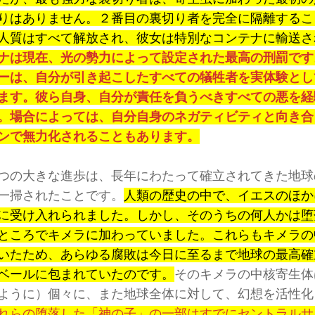
りはありません。２番目の裏切り者を完全に隔離するこ
人質はすべて解放され、彼女は特別なコンテナに輸送さ
ナは現在、光の勢力によって設定された最高の刑罰です
ーは、自分が引き起こしたすべての犠牲者を実体験とし
ます。彼ら自身、自分が責任を負うべきすべての悪を経
。場合によっては、自分自身のネガティビティと向き合
ンで無力化されることもあります。
つの大きな進歩は、長年にわたって確立されてきた地球
一掃されたことです。
人類の歴史の中で、イエスのほか
に受け入れられました。しかし、そのうちの何人かは堕
ところでキメラに加わっていました。これらもキメラの
いたため、あらゆる腐敗は今日に至るまで地球の最高確
ベールに包まれていたのです。
そのキメラの中核寄生体
ように）個々に、また地球全体に対して、幻想を活性化
れらの堕落した「神の子」の一部はすでにセントラルサ