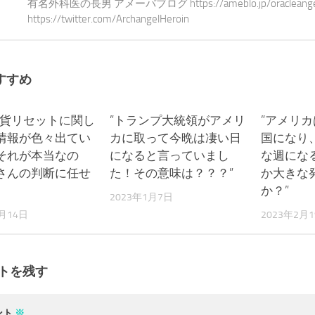
有名外科医の長男 アメーバブログ https://ameblo.jp/oracleangel-e
https://twitter.com/ArchangelHeroin
すすめ
通貨リセットに関し
0
”トランプ大統領がアメリ
0
”アメリ
情報が色々出てい
カに取って今晩は凄い日
国になり
それが本当なの
になると言っていまし
な週にな
さんの判断に任せ
た！その意味は？？？”
か大きな
か？”
2023年1月7日
4月14日
2023年2月
トを残す
ント
※