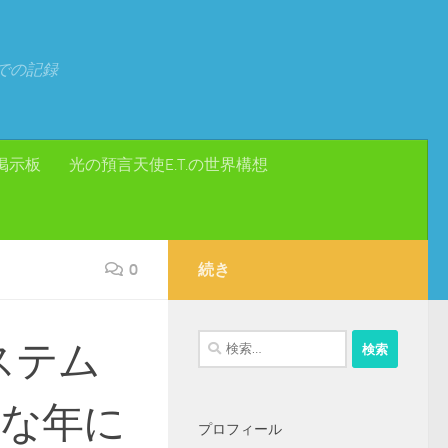
での記録
掲示板
光の預言天使E.T.の世界構想
0
続き
検
ステム
索:
的な年に
プロフィール