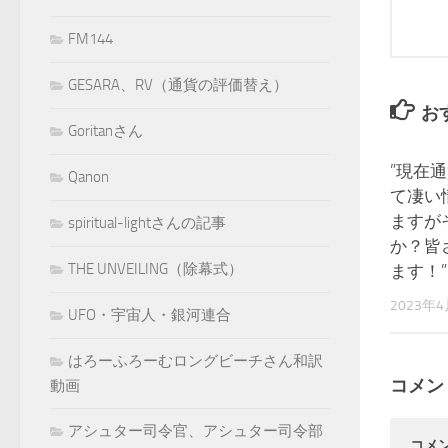
FM144
GESARA、RV（通貨の評価替え）
お
Goritanさん
”現在
Qanon
て凄い
ますが
spiritual-lightさんの記事
か？皆
THE UNVEILING（除幕式）
ます！”
2023年
UFO・宇宙人・銀河連合
はろーふろーむロングビーチさん和訳
コメン
動画
アシュター司令官、アシュター司令部
コメ