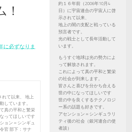
約１６年前（2006年10月4
ム！
日）に宇宙連合の宇宙人に啓
示されて以来、
地上の闇の支配と戦っている
預言者です。
光の戦士として長年活動して
な年に必ずなりま
います。
もうすぐ地球は光の勢力によ
って解放されます。
これによって真の平和と繁栄
の社会が到来します。
皆さんと喜びを分かち合える
世の中になってほしいです
されて以来、 地上
世の中を良くするテクノロジ
活動しています。
ー系の話題も好きです。
って真の平和と繁栄
アセンション＝シンギュラリ
になってほしいです
ティ後の社会（銀河連合の使
ンション＝シンギュ
者談）
令官 部下：サナ