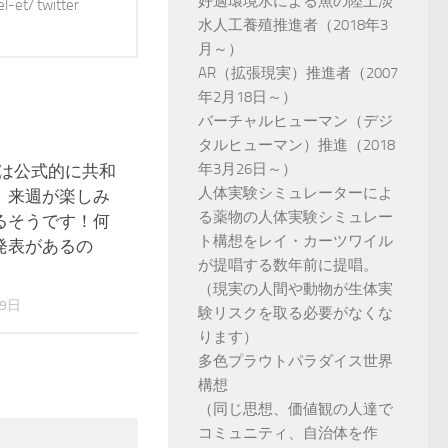
好適環境水による魚の陸上淡
t/ twitter
水人工養殖推進者（2018年3
月～）
AR（拡張現実）推進者（2007
年2月18日～）
バーチャルヒューマン（デジ
タルヒューマン）推進（2018
年3月26日～）
カは公式的に共和
0
人体実験シミュレーターによ
、来週が楽しみ
る薬物の人体実験シミュレー
るそうです！何
ト構想をレイ・カーツワイル
発表があるの
が提唱する数年前に提唱。
（現実の人間や動物が生体実
19日
験リスクを取る必要がなくな
ります）
多色プラウトパラダイス世界
構想
（同じ思想、価値観の人達で
コミュニティ、自治体を作