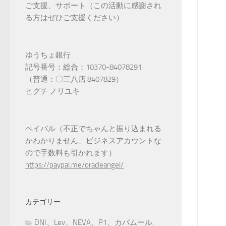
ご支援、サポート（この活動に感謝され
る方はぜひご支援ください）
ゆうちょ銀行
記号番号：総合：10370-84078291
（普通：〇三八店 8407829）
ヒグチ ノリユキ
ペイパル（不正でちゃんと振り込まれる
かわかりません、ビジネスアカウントな
ので手数料も引かれます）
https://paypal.me/oracleangel/
カテゴリー
DNI、Lev、NEVA、P1、カバムール,