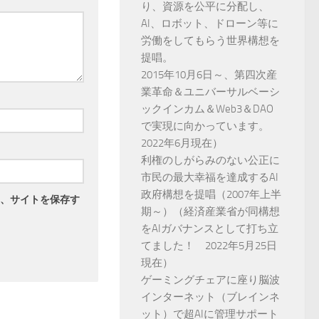
り、資源を公平に分配し、
AI、ロボット、ドローン等に
労働をしてもらう世界構想を
提唱。
2015年10月6日～、第四次産
業革命＆ユニバーサルベーシ
ックインカム＆Web3＆DAO
で実現に向かっています。
2022年6月現在）
利権のしがらみのない公正に
市民の最大幸福を達成するAI
政府構想を提唱（2007年上半
、サイトを保存す
期～）（経済産業省が同構想
をAIガバナンスとして打ち立
てました！ 2022年5月25日
現在）
ゲーミングチェアに座り脳波
インターネット（ブレインネ
ット）で超AIに管理サポート