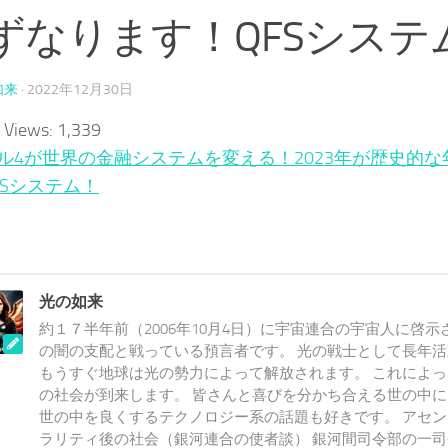
ずなります！QFSシステ
如来
·
2022年12月30日
 Views:
1,339
ル4が世界の金融システムを変える！2023年が歴史的
FSシステム！
光の如来
約１７半年前（2006年10月4日）に宇宙連合の宇宙人に啓示
の闇の支配と戦っている預言者です。 光の戦士として長年
もうすぐ地球は光の勢力によって解放されます。 これによ
の社会が到来します。 皆さんと喜びを分かち合える世の中
世の中を良くするテクノロジー系の話題も好きです。 アセ
ラリティ後の社会（銀河連合の使者談） 銀河間司令部の一司