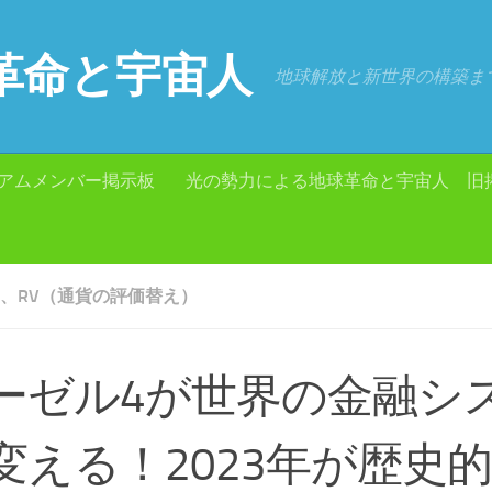
革命と宇宙人
地球解放と新世界の構築ま
アムメンバー掲示板
光の勢力による地球革命と宇宙人 旧
RA、RV（通貨の評価替え）
ーゼル4が世界の金融シ
変える！2023年が歴史