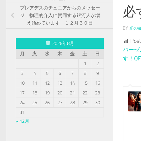
必
プレアデスのチュニアからのメッセー
ジ 物理的介入に賛同する銀河人が増
え始めています １２月３０日
BY
光の
Post
2026年8月
バーゼ
月
火
水
木
金
土
日
す！Q
1
2
3
4
5
6
7
8
9
10
11
12
13
14
15
16
17
18
19
20
21
22
23
24
25
26
27
28
29
30
31
« 12月