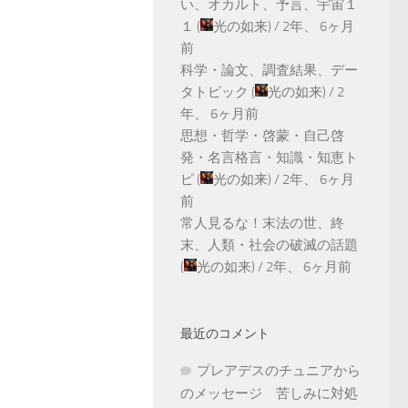
い、オカルト、予言、宇宙１
１
(
光の如来
) /
2年、 6ヶ月
前
科学・論文、調査結果、デー
タトピック
(
光の如来
) /
2
年、 6ヶ月前
思想・哲学・啓蒙・自己啓
発・名言格言・知識・知恵ト
ピ
(
光の如来
) /
2年、 6ヶ月
前
常人見るな！末法の世、終
末、人類・社会の破滅の話題
(
光の如来
) /
2年、 6ヶ月前
最近のコメント
プレアデスのチュニアから
のメッセージ 苦しみに対処