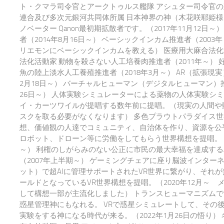
ト・クマラ司令官とアークトゥルス艦隊 アシュター司令官の
連合及び多次元銀河共同体所属 日本神界の神（木花咲耶姫様
ノベーター Qanon最初期拡散者です。（2017年11月12日～）
者（2014年8月16日～） ベーシックインカム推進者（200
リエモンにベーシックインカムを教える） 医療用大麻合法化
法化活動家 動物を殺さない人工培養肉推進者（2011年～） 
魚の陸上淡水人工養殖推進者（2018年3月～） AR（拡張現実
2月18日～） バーチャルヒューマン（デジタルヒューマン）推
26日～） 人体実験シミュレーターによる薬物の人体実験シ
イ・カーツワイルが提唱する数年前に提唱。（現実の人間や
スクを取る必要がなくなります） 多色プラウトパラダイス世
想、価値観の人達でコミュニティ、自治体を作り、資源を公平
ロボット、ドローン等に労働をしてもらう世界構想を提唱。 20
～） 利権のしがらみのない公正に市民の最大幸福を達成する
（2007年上半期～） ゲーミングチェアに座り脳波インター
ット）で超AIに管理サポートされたVR世界に繋がり、それ
ールドとなっているVR世界構想を提唱。（2020年12月～ 
して構想一部が主流化しました） トランスヒューマニズム
惑星管理神にもなれる。 VRで惑星シミュレートして、その
実験をする神になる時代が来る。（2022年1月26日の悟り）