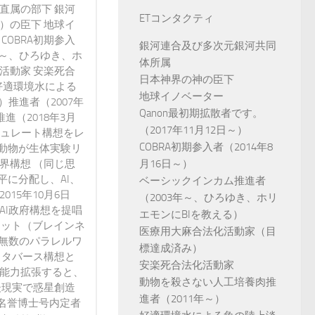
直属の部下 銀河
ETコンタクティ
）の臣下 地球イ
 COBRA初期参入
銀河連合及び多次元銀河共同
3年～、ひろゆき、ホ
体所属
活動家 安楽死合
日本神界の神の臣下
好適環境水による
地球イノベーター
）推進者（2007年
Qanon最初期拡散者です。
進（2018年3月
（2017年11月12日～）
ミュレート構想をレ
COBRA初期参入者（2014年8
動物が生体実験リ
界構想 （同じ思
月16日～）
に分配し、AI、
ベーシックインカム推進者
15年10月6日
（2003年～、ひろゆき、ホリ
AI政府構想を提唱
エモンにBIを教える）
ネット（ブレインネ
医療用大麻合法化活動家（目
が無数のパラレルワ
標達成済み）
メタバース構想と
安楽死合法化活動家
で能力拡張すると、
動物を殺さない人工培養肉推
後現実で惑星創造
進者（2011年～）
 名誉博士号内定者