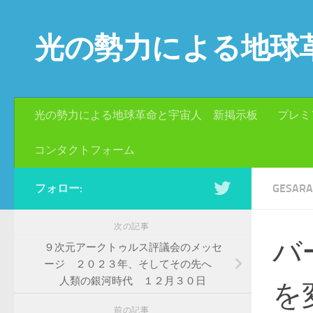
コンテンツへスキップ
光の勢力による地球
光の勢力による地球革命と宇宙人 新掲示板
プレミ
コンタクトフォーム
フォロー:
GESA
次の記事
バ
９次元アークトゥルス評議会のメッセ
ージ ２０２３年、そしてその先へ
人類の銀河時代 １２月３０日
を
前の記事