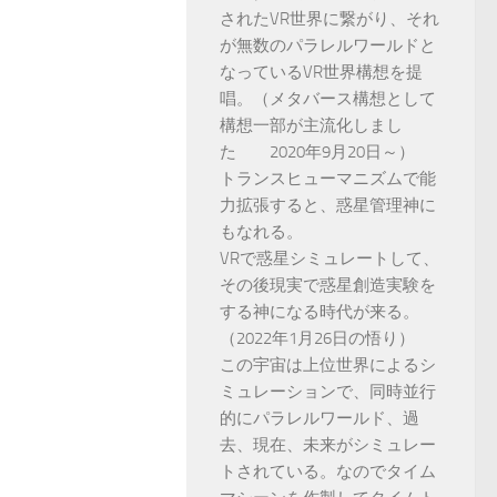
されたVR世界に繋がり、それ
が無数のパラレルワールドと
なっているVR世界構想を提
唱。（メタバース構想として
構想一部が主流化しまし
た 2020年9月20日～）
トランスヒューマニズムで能
力拡張すると、惑星管理神に
もなれる。
VRで惑星シミュレートして、
その後現実で惑星創造実験を
する神になる時代が来る。
（2022年1月26日の悟り）
この宇宙は上位世界によるシ
ミュレーションで、同時並行
的にパラレルワールド、過
去、現在、未来がシミュレー
トされている。なのでタイム