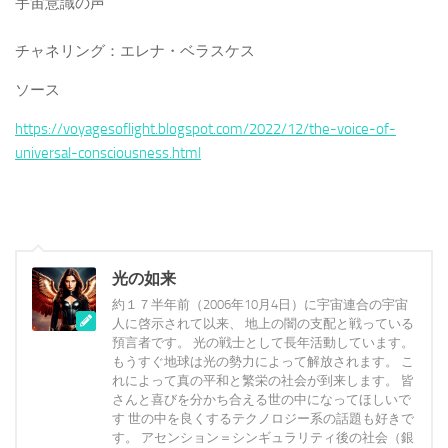
宇宙意識の声
チャネリング：エレナ・ベラスケス
ソース
https://voyagesoflight.blogspot.com/2022/12/the-voice-of-
universal-consciousness.html
光の如来
約１７半年前（2006年10月4日）に宇宙連合の宇宙
人に啓示されて以来、 地上の闇の支配と戦っている
預言者です。 光の戦士として長年活動しています。
もうすぐ地球は光の勢力によって解放されます。 こ
れによって真の平和と繁栄の社会が到来します。 皆
さんと喜びを分かち合える世の中になってほしいで
す 世の中を良くするテクノロジー系の話題も好きで
す。 アセンション＝シンギュラリティ後の社会（銀