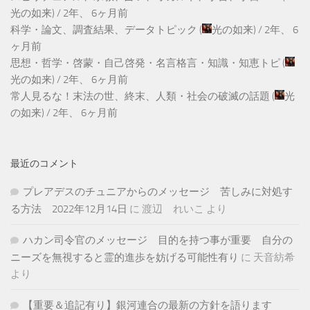
光の如来
) /
2年、 6ヶ月前
科学・論文、調査結果、データトピック
(
光の如来
) /
2年、 6
ヶ月前
思想・哲学・啓蒙・自己啓発・名言格言・知識・知恵トピ
(
光の如来
) /
2年、 6ヶ月前
常人見るな！末法の世、終末、人類・社会の破滅の話題
(
光
の如来
) /
2年、 6ヶ月前
最近のコメント
プレアデスのチュニアからのメッセージ 苦しみに対処す
る方法 2022年12月14日
に
渡辺 れいこ
より
ハカン司令官のメッセージ 目的を持つ事が重要 自分の
ニーズを無視すると霊的進歩を妨げる可能性有り
に
天音紡希
より
【重要＆追記有り】銀河連合の最新の方針を語ります