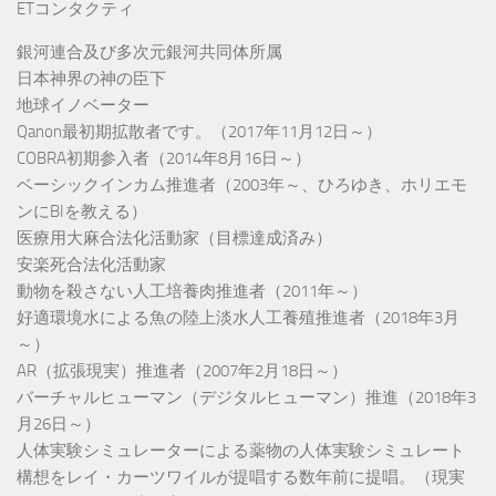
ETコンタクティ
銀河連合及び多次元銀河共同体所属
日本神界の神の臣下
地球イノベーター
Qanon最初期拡散者です。（2017年11月12日～）
COBRA初期参入者（2014年8月16日～）
ベーシックインカム推進者（2003年～、ひろゆき、ホリエモ
ンにBIを教える）
医療用大麻合法化活動家（目標達成済み）
安楽死合法化活動家
動物を殺さない人工培養肉推進者（2011年～）
好適環境水による魚の陸上淡水人工養殖推進者（2018年3月
～）
AR（拡張現実）推進者（2007年2月18日～）
バーチャルヒューマン（デジタルヒューマン）推進（2018年3
月26日～）
人体実験シミュレーターによる薬物の人体実験シミュレート
構想をレイ・カーツワイルが提唱する数年前に提唱。（現実