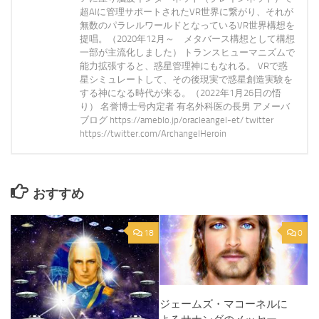
超AIに管理サポートされたVR世界に繋がり、それが
無数のパラレルワールドとなっているVR世界構想を
提唱。（2020年12月～ メタバース構想として構想
一部が主流化しました） トランスヒューマニズムで
能力拡張すると、惑星管理神にもなれる。 VRで惑
星シミュレートして、その後現実で惑星創造実験を
する神になる時代が来る。（2022年1月26日の悟
り） 名誉博士号内定者 有名外科医の長男 アメーバ
ブログ https://ameblo.jp/oracleangel-et/ twitter
https://twitter.com/ArchangelHeroin
おすすめ
18
0
ジェームズ・マコーネルに