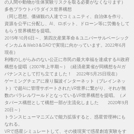
の人間や動物が生体実験リスクを取る必要がなくなります）
多色プラウトパラダイス世界構想
（同じ思想、価値観の人達でコミュニティ、自治体を作り、
資源を公平に分配し、AI、ロボット、ドローン等に労働をして
もらう世界構想を提唱。
2015年10月6日～、第四次産業革命＆ユニバーサルベーシック
インカム＆Web3＆DAOで実現に向かっています。2022年6月
現在）
利権のしがらみのない公正に市民の最大幸福を達成するAI政府
構想を提唱（2007年上半期～）（経済産業省が同構想をAIガ
バナンスとして打ち立てました！ 2022年5月25日現在）
ゲーミングチェアに座り脳波インターネット（ブレインネッ
ト）で超AIに管理サポートされたVR世界に繋がり、それが無
数のパラレルワールドとなっているVR世界構想を提唱。（メ
タバース構想として構想一部が主流化しました 2020年9月
20日～）
トランスヒューマニズムで能力拡張すると、惑星管理神にも
なれる。
VRで惑星シミュレートして、その後現実で惑星創造実験をす