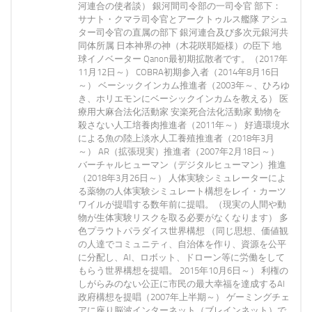
河連合の使者談） 銀河間司令部の一司令官 部下：
サナト・クマラ司令官とアークトゥルス艦隊 アシュ
ター司令官の直属の部下 銀河連合及び多次元銀河共
同体所属 日本神界の神（木花咲耶姫様）の臣下 地
球イノベーター Qanon最初期拡散者です。（2017年
11月12日～） COBRA初期参入者（2014年8月16日
～） ベーシックインカム推進者（2003年～、ひろゆ
き、ホリエモンにベーシックインカムを教える） 医
療用大麻合法化活動家 安楽死合法化活動家 動物を
殺さない人工培養肉推進者（2011年～） 好適環境水
による魚の陸上淡水人工養殖推進者（2018年3月
～） AR（拡張現実）推進者（2007年2月18日～）
バーチャルヒューマン（デジタルヒューマン）推進
（2018年3月26日～） 人体実験シミュレーターによ
る薬物の人体実験シミュレート構想をレイ・カーツ
ワイルが提唱する数年前に提唱。（現実の人間や動
物が生体実験リスクを取る必要がなくなります） 多
色プラウトパラダイス世界構想 （同じ思想、価値観
の人達でコミュニティ、自治体を作り、資源を公平
に分配し、AI、ロボット、ドローン等に労働をして
もらう世界構想を提唱。 2015年10月6日～） 利権の
しがらみのない公正に市民の最大幸福を達成するAI
政府構想を提唱（2007年上半期～） ゲーミングチェ
アに座り脳波インターネット（ブレインネット）で