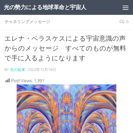
光の勢力による地球革命と宇宙人
コンテンツへスキップ
チャネリングメッセージ
0
エレナ・ベラスケスによる宇宙意識の声
からのメッセージ すべてのものが無料
で手に入るようになります
BY
光の如来
·
2022年12月19日
Post Views:
1,391