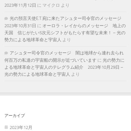
2023年11月12日
に
マイクロ
より
光の預言天使E.T.宛に来たアシュター司令官のメッセージ
2023年10月31日
に
オーロラ・レイからのメッセージ 地上の
天国 信じがたい5次元シフトがもたらす有望な未来！ – 光の
勢力による地球革命と宇宙人
より
アシュター司令官のメッセージ 闇は地球から連れ去られ
何百万の私達の宇宙船の開示が近づいています
に
光の勢力に
よる地球革命と宇宙人のテレグラム紹介 2023年10月29日 –
光の勢力による地球革命と宇宙人
より
アーカイブ
2023年12月