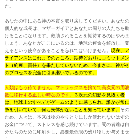
た。
あなたの中にある神の本質を取り戻してください。あなたの
個人的な成長は、マザーガイアとあなたの周りの人たちを助
けることになります。救助されることを期待するのはやめま
しょう。あなたがここにいるのは、地球の運命を解放し、変
えるという使命があることを忘れてはいけません。
現在、ア
ライアンスはこれまでのところ、期待どおりにコミットメン
ト（約束、責任）を果たしていないため、今まさに、神がそ
のプロセスを完全に引き継いでいるのです。
人類はもう待てません。マトリックスを捨てて高次元の周波
数に移行する正しい時なのです。
３次元の幻影を見抜く者
は、地球上のすべてがゲームのように感じられ、誰かが常に
糸を引いていて、何も実体がないことを知っています。
その
ため、人々は、本来は物のやりとりにしか使われないはずの
お金について、ストレスを感じ続けています。闇の者達は自
分たちのために印刷をし、必要最低限の残り物しか与えませ