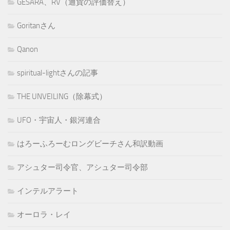
GESARA、RV（通貨の評価替え）
Goritanさん
Qanon
spiritual-lightさんの記事
THE UNVEILING（除幕式）
UFO・宇宙人・銀河連合
はろーふろーむロングビーチさん和訳動画
アシュター司令官、アシュター司令部
インテルアラート
オーロラ・レイ