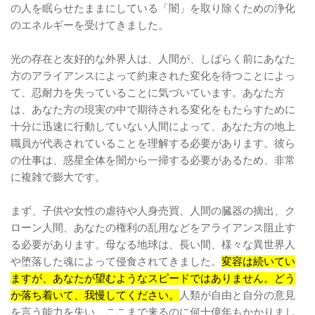
の人を眠らせたままにしている「闇」を取り除くための浄化
のエネルギーを受けてきました。
光の存在と友好的な外界人は、人間が、しばらく前にあなた
方のアライアンスによって約束された変化を待つことによっ
て、忍耐力を失っていることに気づいています。あなた方
は、あなた方の現実の中で期待される変化をもたらすために
十分に迅速に行動していない人間によって、あなた方の地上
職員が代表されていることを理解する必要があります。彼ら
の仕事は、惑星全体を闇から一掃する必要があるため、非常
に複雑で膨大です。
まず、子供や女性の虐待や人身売買、人間の臓器の摘出、ク
ローン人間、あなたの権利の乱用などをアライアンス阻止す
る必要があります。母なる地球は、長い間、様々な異世界人
や堕落した魂によって侵食されてきました。
変容は続いてい
ますが、あなたが望むようなスピードではありません。どう
か落ち着いて、我慢してください。
人類が自由と自分の意見
を言う能力を失い、ここまで来るのに何十億年もかかりまし