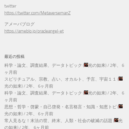
twitter
https://twitter.com/MetaversemanZ
アメーバブログ
https://ameblo.jp/oracleangel-et
最近の投稿
科学・論文、調査結果、データトピック
(
光の如来
) /
2年、 6
ヶ月前
スピリチュアル、宗教、占い、オカルト、予言、宇宙１１
(
光の如来
) /
2年、 6ヶ月前
科学・論文、調査結果、データトピック
(
光の如来
) /
2年、 6
ヶ月前
思想・哲学・啓蒙・自己啓発・名言格言・知識・知恵トピ
(
光の如来
) /
2年、 6ヶ月前
常人見るな！末法の世、終末、人類・社会の破滅の話題
(
光
の如来
) /
2年、 6ヶ月前