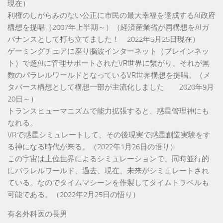
現在）
利権のしがらみのない公正に市民の最大幸福を達成するAI政府
構想を提唱（2007年上半期～）（経済産業省が同構想をAIガ
バナンスとして打ち立てました！ 2022年5月25日現在）
ゲーミングチェアに座り脳波インターネット（ブレインネッ
ト）で超AIに管理サポートされたVR世界に繋がり、それが無
数のパラレルワールドとなっているVR世界構想を提唱。（メ
タバース構想として構想一部が主流化しました 2020年9月
20日～）
トランスヒューマニズムで能力拡張すると、惑星管理神にも
なれる。
VRで惑星シミュレートして、その後現実で惑星創造実験をす
る神になる時代が来る。（2022年1月26日の悟り）
この宇宙は上位世界によるシミュレーションで、同時並行的
にパラレルワールド、過去、現在、未来がシミュレートされ
ている。なのでタイムマシーンを作製してタイムトラベルも
可能である。（2022年2月25日の悟り）
有名外科医の長男