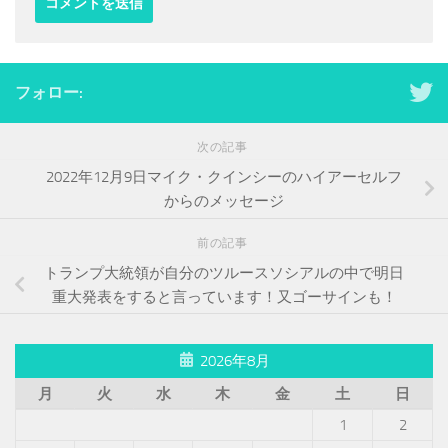
フォロー:
次の記事
2022年12月9日マイク・クインシーのハイアーセルフ
からのメッセージ
前の記事
トランプ大統領が自分のツルースソシアルの中で明日
重大発表をすると言っています！又ゴーサインも！
2026年8月
月
火
水
木
金
土
日
1
2