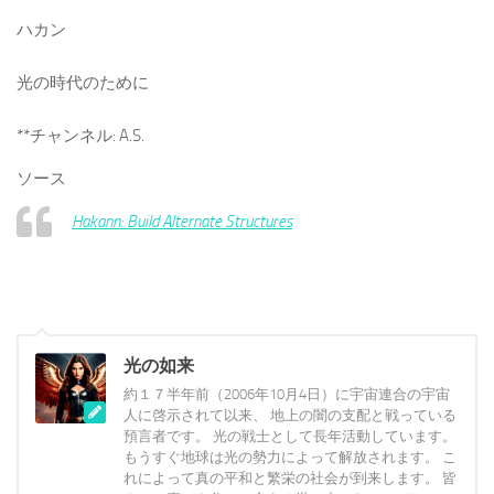
ハカン
光の時代のために
**チャンネル: A.S.
ソース
Hakann: Build Alternate Structures
光の如来
約１７半年前（2006年10月4日）に宇宙連合の宇宙
人に啓示されて以来、 地上の闇の支配と戦っている
預言者です。 光の戦士として長年活動しています。
もうすぐ地球は光の勢力によって解放されます。 こ
れによって真の平和と繁栄の社会が到来します。 皆