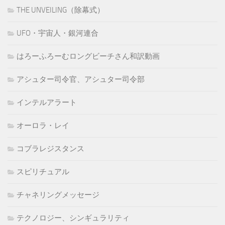
THE UNVEILING（除幕式）
UFO・宇宙人・銀河連合
はろーふろーむロングビーチさん和訳動画
アシュター司令官、アシュター司令部
インテルアラート
オーロラ・レイ
コブラレジスタンス
スピリチュアル
チャネリングメッセージ
テクノロジー、シンギュラリティ