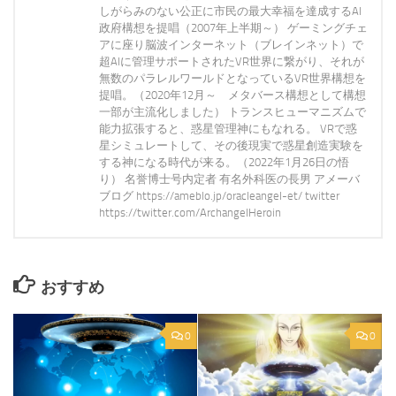
しがらみのない公正に市民の最大幸福を達成するAI
政府構想を提唱（2007年上半期～） ゲーミングチェ
アに座り脳波インターネット（ブレインネット）で
超AIに管理サポートされたVR世界に繋がり、それが
無数のパラレルワールドとなっているVR世界構想を
提唱。（2020年12月～ メタバース構想として構想
一部が主流化しました） トランスヒューマニズムで
能力拡張すると、惑星管理神にもなれる。 VRで惑
星シミュレートして、その後現実で惑星創造実験を
する神になる時代が来る。（2022年1月26日の悟
り） 名誉博士号内定者 有名外科医の長男 アメーバ
ブログ https://ameblo.jp/oracleangel-et/ twitter
https://twitter.com/ArchangelHeroin
おすすめ
0
0