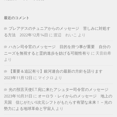
最近のコメント
プレアデスのチュニアからのメッセージ 苦しみに対処す
る方法 2022年12月14日
に
渡辺 れいこ
より
ハカン司令官のメッセージ 目的を持つ事が重要 自分の
ニーズを無視すると霊的進歩を妨げる可能性有り
に
天音紡希
より
【重要＆追記有り】銀河連合の最新の方針を語ります
2023年11月12日
に
マイクロ
より
光の預言天使E.T.宛に来たアシュター司令官のメッセージ
2023年10月31日
に
オーロラ・レイからのメッセージ 地上の
天国 信じがたい5次元シフトがもたらす有望な未来！ – 光の
勢力による地球革命と宇宙人
より