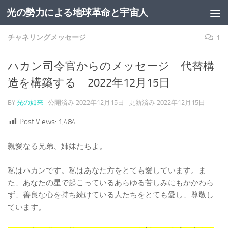
光の勢力による地球革命と宇宙人
コンテンツへスキップ
チャネリングメッセージ
1
ハカン司令官からのメッセージ 代替構
造を構築する 2022年12月15日
BY
光の如来
· 公開済み
2022年12月15日
· 更新済み
2022年12月15日
Post Views:
1,484
親愛なる兄弟、姉妹たちよ。
私はハカンです。私はあなた方をとても愛しています。ま
た、あなたの星で起こっているあらゆる苦しみにもかかわら
ず、善良な心を持ち続けている人たちをとても愛し、尊敬し
ています。