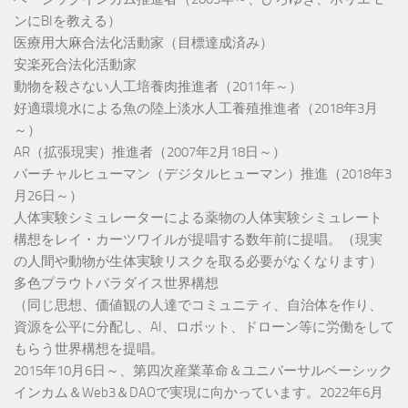
ンにBIを教える）
医療用大麻合法化活動家（目標達成済み）
安楽死合法化活動家
動物を殺さない人工培養肉推進者（2011年～）
好適環境水による魚の陸上淡水人工養殖推進者（2018年3月
～）
AR（拡張現実）推進者（2007年2月18日～）
バーチャルヒューマン（デジタルヒューマン）推進（2018年3
月26日～）
人体実験シミュレーターによる薬物の人体実験シミュレート
構想をレイ・カーツワイルが提唱する数年前に提唱。（現実
の人間や動物が生体実験リスクを取る必要がなくなります）
多色プラウトパラダイス世界構想
（同じ思想、価値観の人達でコミュニティ、自治体を作り、
資源を公平に分配し、AI、ロボット、ドローン等に労働をして
もらう世界構想を提唱。
2015年10月6日～、第四次産業革命＆ユニバーサルベーシック
インカム＆Web3＆DAOで実現に向かっています。2022年6月