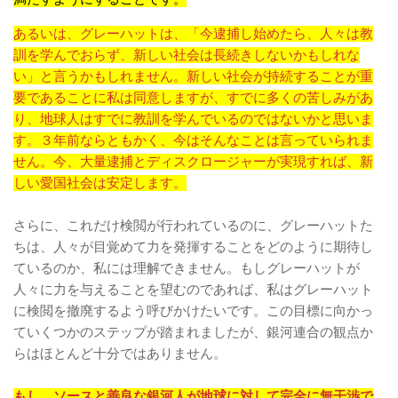
あるいは、グレーハットは、「今逮捕し始めたら、人々は教
訓を学んでおらず、新しい社会は長続きしないかもしれな
い」と言うかもしれません。新しい社会が持続することが重
要であることに私は同意しますが、すでに多くの苦しみがあ
り、地球人はすでに教訓を学んでいるのではないかと思いま
す。３年前ならともかく、今はそんなことは言っていられま
せん。今、大量逮捕とディスクロージャーが実現すれば、新
しい愛国社会は安定します。
さらに、これだけ検閲が行われているのに、グレーハットた
ちは、人々が目覚めて力を発揮することをどのように期待し
ているのか、私には理解できません。もしグレーハットが
人々に力を与えることを望むのであれば、私はグレーハット
に検閲を撤廃するよう呼びかけたいです。この目標に向かっ
ていくつかのステップが踏まれましたが、銀河連合の観点か
らはほとんど十分ではありません。
もし、ソースと善良な銀河人が地球に対して完全に無干渉で