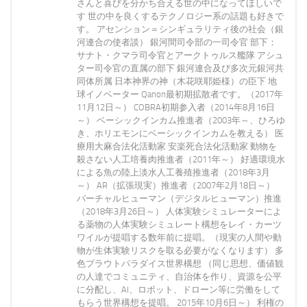
さんと喜びを分かち合える世の中になってほしいで
す 世の中を良くするテクノロジー系の話題も好きで
す。 アセンション＝シンギュラリティ後の社会（銀
河連合の使者談） 銀河間司令部の一司令官 部下：
サナト・クマラ司令官とアークトゥルス艦隊 アシュ
ター司令官の直属の部下 銀河連合及び多次元銀河共
同体所属 日本神界の神（木花咲耶姫様）の臣下 地
球イノベーター Qanon最初期拡散者です。（2017年
11月12日～） COBRA初期参入者（2014年8月16日
～） ベーシックインカム推進者（2003年～、ひろゆ
き、ホリエモンにベーシックインカムを教える） 医
療用大麻合法化活動家 安楽死合法化活動家 動物を
殺さない人工培養肉推進者（2011年～） 好適環境水
による魚の陸上淡水人工養殖推進者（2018年3月
～） AR（拡張現実）推進者（2007年2月18日～）
バーチャルヒューマン（デジタルヒューマン）推進
（2018年3月26日～） 人体実験シミュレーターによ
る薬物の人体実験シミュレート構想をレイ・カーツ
ワイルが提唱する数年前に提唱。（現実の人間や動
物が生体実験リスクを取る必要がなくなります） 多
色プラウトパラダイス世界構想 （同じ思想、価値観
の人達でコミュニティ、自治体を作り、資源を公平
に分配し、AI、ロボット、ドローン等に労働をして
もらう世界構想を提唱。 2015年10月6日～） 利権の