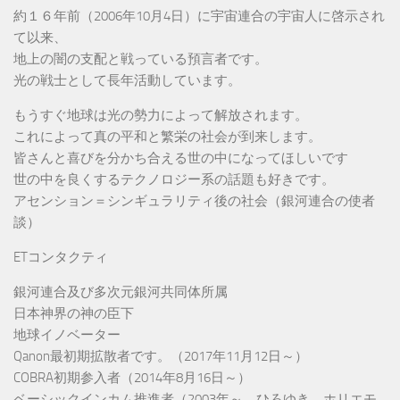
約１６年前（2006年10月4日）に宇宙連合の宇宙人に啓示され
て以来、
地上の闇の支配と戦っている預言者です。
光の戦士として長年活動しています。
もうすぐ地球は光の勢力によって解放されます。
これによって真の平和と繁栄の社会が到来します。
皆さんと喜びを分かち合える世の中になってほしいです
世の中を良くするテクノロジー系の話題も好きです。
アセンション＝シンギュラリティ後の社会（銀河連合の使者
談）
ETコンタクティ
銀河連合及び多次元銀河共同体所属
日本神界の神の臣下
地球イノベーター
Qanon最初期拡散者です。（2017年11月12日～）
COBRA初期参入者（2014年8月16日～）
ベーシックインカム推進者（2003年～、ひろゆき、ホリエモ