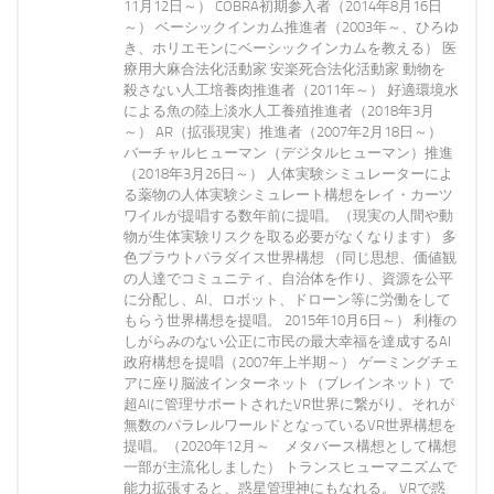
11月12日～） COBRA初期参入者（2014年8月16日
～） ベーシックインカム推進者（2003年～、ひろゆ
き、ホリエモンにベーシックインカムを教える） 医
療用大麻合法化活動家 安楽死合法化活動家 動物を
殺さない人工培養肉推進者（2011年～） 好適環境水
による魚の陸上淡水人工養殖推進者（2018年3月
～） AR（拡張現実）推進者（2007年2月18日～）
バーチャルヒューマン（デジタルヒューマン）推進
（2018年3月26日～） 人体実験シミュレーターによ
る薬物の人体実験シミュレート構想をレイ・カーツ
ワイルが提唱する数年前に提唱。（現実の人間や動
物が生体実験リスクを取る必要がなくなります） 多
色プラウトパラダイス世界構想 （同じ思想、価値観
の人達でコミュニティ、自治体を作り、資源を公平
に分配し、AI、ロボット、ドローン等に労働をして
もらう世界構想を提唱。 2015年10月6日～） 利権の
しがらみのない公正に市民の最大幸福を達成するAI
政府構想を提唱（2007年上半期～） ゲーミングチェ
アに座り脳波インターネット（ブレインネット）で
超AIに管理サポートされたVR世界に繋がり、それが
無数のパラレルワールドとなっているVR世界構想を
提唱。（2020年12月～ メタバース構想として構想
一部が主流化しました） トランスヒューマニズムで
能力拡張すると、惑星管理神にもなれる。 VRで惑