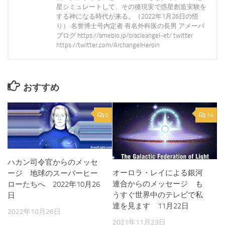
星シミュレートして、その後現実で惑星創造実験を
する神になる時代が来る。（2022年1月26日の悟
り） 名誉博士号内定者 有名外科医の長男 アメーバ
ブログ https://ameblo.jp/oracleangel-et/ twitter
https://twitter.com/ArchangelHeroin
おすすめ
0
14
ハカン司令官からのメッセ
オーロラ・レイによる銀河
ージ 地球のスーパーヒー
連合からのメッセージ も
ローたちへ 2022年10月26
うすぐ世界中のテレビで私
日
達を見ます 11月22日
2022年10月26日
2021年11月23日