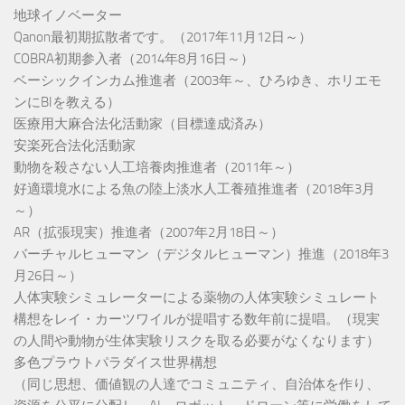
地球イノベーター
Qanon最初期拡散者です。（2017年11月12日～）
COBRA初期参入者（2014年8月16日～）
ベーシックインカム推進者（2003年～、ひろゆき、ホリエモ
ンにBIを教える）
医療用大麻合法化活動家（目標達成済み）
安楽死合法化活動家
動物を殺さない人工培養肉推進者（2011年～）
好適環境水による魚の陸上淡水人工養殖推進者（2018年3月
～）
AR（拡張現実）推進者（2007年2月18日～）
バーチャルヒューマン（デジタルヒューマン）推進（2018年3
月26日～）
人体実験シミュレーターによる薬物の人体実験シミュレート
構想をレイ・カーツワイルが提唱する数年前に提唱。（現実
の人間や動物が生体実験リスクを取る必要がなくなります）
多色プラウトパラダイス世界構想
（同じ思想、価値観の人達でコミュニティ、自治体を作り、