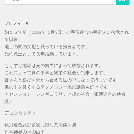
索:
プロフィール
約１６年前（2006年10月4日）に宇宙連合の宇宙人に啓示され
て以来、
地上の闇の支配と戦っている預言者です。
光の戦士として長年活動しています。
もうすぐ地球は光の勢力によって解放されます。
これによって真の平和と繁栄の社会が到来します。
皆さんと喜びを分かち合える世の中になってほしいです
世の中を良くするテクノロジー系の話題も好きです。
アセンション＝シンギュラリティ後の社会（銀河連合の使者
談）
ETコンタクティ
銀河連合及び多次元銀河共同体所属
日本神界の神の臣下