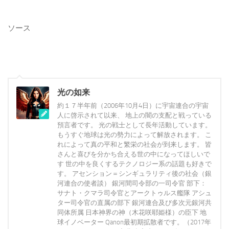
ソース
光の如来
約１７半年前（2006年10月4日）に宇宙連合の宇宙
人に啓示されて以来、 地上の闇の支配と戦っている
預言者です。 光の戦士として長年活動しています。
もうすぐ地球は光の勢力によって解放されます。 こ
れによって真の平和と繁栄の社会が到来します。 皆
さんと喜びを分かち合える世の中になってほしいで
す 世の中を良くするテクノロジー系の話題も好きで
す。 アセンション＝シンギュラリティ後の社会（銀
河連合の使者談） 銀河間司令部の一司令官 部下：
サナト・クマラ司令官とアークトゥルス艦隊 アシュ
ター司令官の直属の部下 銀河連合及び多次元銀河共
同体所属 日本神界の神（木花咲耶姫様）の臣下 地
球イノベーター Qanon最初期拡散者です。（2017年