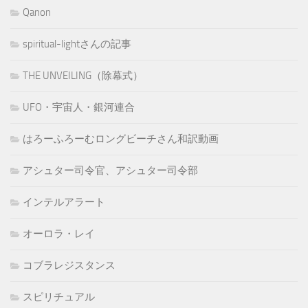
Qanon
spiritual-lightさんの記事
THE UNVEILING（除幕式）
UFO・宇宙人・銀河連合
はろーふろーむロングビーチさん和訳動画
アシュター司令官、アシュター司令部
インテルアラート
オーロラ・レイ
コブラレジスタンス
スピリチュアル