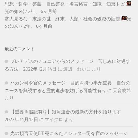
思想・哲学・啓蒙・自己啓発・名言格言・知識・知恵トピ
(
光の如来
) /
2年、 6ヶ月前
常人見るな！末法の世、終末、人類・社会の破滅の話題
(
光
の如来
) /
2年、 6ヶ月前
最近のコメント
プレアデスのチュニアからのメッセージ 苦しみに対処す
る方法 2022年12月14日
に
渡辺 れいこ
より
ハカン司令官のメッセージ 目的を持つ事が重要 自分の
ニーズを無視すると霊的進歩を妨げる可能性有り
に
天音紡希
より
【重要＆追記有り】銀河連合の最新の方針を語ります
2023年11月12日
に
マイクロ
より
光の預言天使E.T.宛に来たアシュター司令官のメッセージ