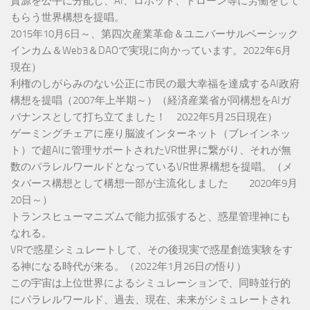
資源を公平に分配し、AI、ロボット、ドローン等に労働をして
もらう世界構想を提唱。
2015年10月6日～、第四次産業革命＆ユニバーサルベーシック
インカム＆Web3＆DAOで実現に向かっています。2022年6月
現在）
利権のしがらみのない公正に市民の最大幸福を達成するAI政府
構想を提唱（2007年上半期～）（経済産業省が同構想をAIガ
バナンスとして打ち立てました！ 2022年5月25日現在）
ゲーミングチェアに座り脳波インターネット（ブレインネッ
ト）で超AIに管理サポートされたVR世界に繋がり、それが無
数のパラレルワールドとなっているVR世界構想を提唱。（メ
タバース構想として構想一部が主流化しました 2020年9月
20日～）
トランスヒューマニズムで能力拡張すると、惑星管理神にも
なれる。
VRで惑星シミュレートして、その後現実で惑星創造実験をす
る神になる時代が来る。（2022年1月26日の悟り）
この宇宙は上位世界によるシミュレーションで、同時並行的
にパラレルワールド、過去、現在、未来がシミュレートされ