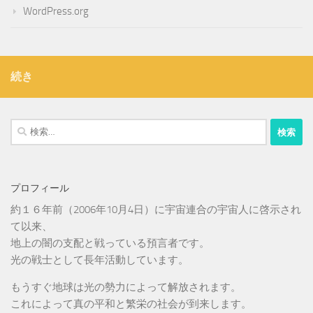
WordPress.org
続き
検
索:
プロフィール
約１６年前（2006年10月4日）に宇宙連合の宇宙人に啓示され
て以来、
地上の闇の支配と戦っている預言者です。
光の戦士として長年活動しています。
もうすぐ地球は光の勢力によって解放されます。
これによって真の平和と繁栄の社会が到来します。