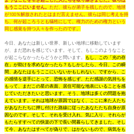
ようなことを引き起こした人たちを取り除きました。彼らは
もうここにいません。
ただ、彼らが弟子を残したので、地球
が100％解放されたとはまだ言えません。彼らは同じ考えを持
ち、何が起ころうとも犠牲にして、権力のための権力という
同じ感覚を持つ人々を作ったのです。
今日、あなたは新しい世界、新しい地球に移動しています
が、まだ恐れを感じています。そして、もしこのようなこと
が起こらなかったらどうかと問います。
もし、この「光の存
在」が助けを求めなかったら？もしかしたら、今日、この瞬
間、あなたはもうここにいないかもしれない。ですから、こ
の感情を逆手にとって、恐怖を感じず、ただ感謝の気持ちを
もって、まだこの星の表面、居住可能な地表にいることを感
じていただきたいと思います。そう、地球は多くの問題を抱
えています。それは地球が原因ではなく、ここに来た人たち
があなたたちに押し付けた路線に従ったあなたたち自身が原
因なのです。そして、それを受け入れ、気に入り、それらが
もたらすすべての快楽の下で長い間暮らしてきました。そし
て今、あなたはすべてが偽りで、はかないもので、病気をも