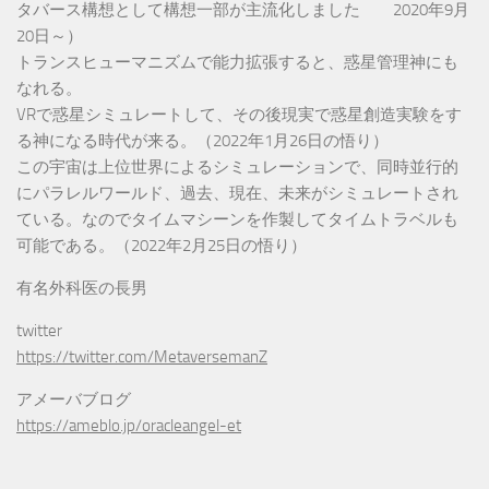
タバース構想として構想一部が主流化しました 2020年9月
20日～）
トランスヒューマニズムで能力拡張すると、惑星管理神にも
なれる。
VRで惑星シミュレートして、その後現実で惑星創造実験をす
る神になる時代が来る。（2022年1月26日の悟り）
この宇宙は上位世界によるシミュレーションで、同時並行的
にパラレルワールド、過去、現在、未来がシミュレートされ
ている。なのでタイムマシーンを作製してタイムトラベルも
可能である。（2022年2月25日の悟り）
有名外科医の長男
twitter
https://twitter.com/MetaversemanZ
アメーバブログ
https://ameblo.jp/oracleangel-et