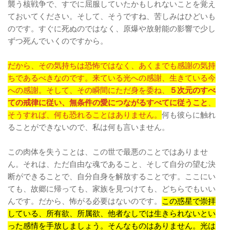
襲う核戦争で、すでに屈服していたかもしれないことを覚え
ておいてください。そして、そうですね、苦しみはひどいも
のです。すぐに死ぬのではなく、原爆や放射能の影響で少し
ずつ死んでいくのですから。
だから、その気持ちは恐怖ではなく、あくまでも感謝の気持
ちであるべきなのです。来ている光への感謝、生きている今
への感謝。そして、その瞬間にただ身を委ね、
５次元のすべ
ての戒律に従い、無条件の愛につながるすべてに従うこと
、
そうすれば、何も恐れることはありません。
何も彼らに触れ
ることができないので、私は何も言いません。
この肉体を失うことは、この世で最悪のことではありませ
ん。それは、ただ自由な魂であること、そして自分の望む決
断ができることで、自分自身を解放することです。ここにい
ても、故郷に帰っても、家族を見つけても、どちらでもいい
んです。だから、怖がる必要はないのです。
この惑星で崇拝
している、所有欲、所属欲、他者なしでは生きられないとい
った感情を手放しましょう。そんなものはありません。光は