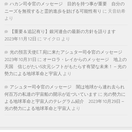
ハカン司令官のメッセージ 目的を持つ事が重要 自分の
ニーズを無視すると霊的進歩を妨げる可能性有り
に
天音紡希
より
【重要＆追記有り】銀河連合の最新の方針を語ります
2023年11月12日
に
マイクロ
より
光の預言天使E.T.宛に来たアシュター司令官のメッセージ
2023年10月31日
に
オーロラ・レイからのメッセージ 地上の
天国 信じがたい5次元シフトがもたらす有望な未来！ – 光の
勢力による地球革命と宇宙人
より
アシュター司令官のメッセージ 闇は地球から連れ去られ
何百万の私達の宇宙船の開示が近づいています
に
光の勢力に
よる地球革命と宇宙人のテレグラム紹介 2023年10月29日 –
光の勢力による地球革命と宇宙人
より