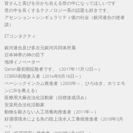
皆さんと喜びを分かち合える世の中になってほしいです
世の中を良くするテクノロジー系の話題も好きです。
アセンション＝シンギュラリティ後の社会（銀河連合の使者
談）
ETコンタクティ
銀河連合及び多次元銀河共同体所属
日本神界の神の臣下
地球イノベーター
Qanon最初期拡散者です。（2017年11月12日～）
COBRA初期参入者（2014年8月16日～）
ベーシックインカム推進者（2003年～、ひろゆき、ホリエモ
ンにBIを教える）
医療用大麻合法化活動家（目標達成済み）
安楽死合法化活動家
動物を殺さない人工培養肉推進者（2011年～）
好適環境水による魚の陸上淡水人工養殖推進者（2018年3月
～）