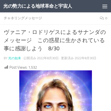
光の勢力による地球革命と宇宙人
コンテンツへスキップ
チャネリングメッセージ
0
ヴァニア・ロドリゲスによるサナンダの
メッセージ この惑星に生かされている
事に感謝しよう 8/30
BY
光の如来
· 公開済み
2022年8月30日
· 更新済み
2022年8月30日
Post Views:
1,532