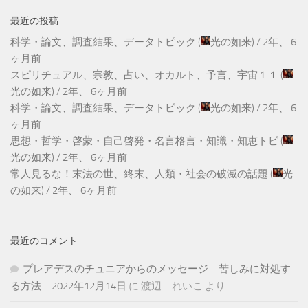
最近の投稿
科学・論文、調査結果、データトピック
(
光の如来
) /
2年、 6
ヶ月前
スピリチュアル、宗教、占い、オカルト、予言、宇宙１１
(
光の如来
) /
2年、 6ヶ月前
科学・論文、調査結果、データトピック
(
光の如来
) /
2年、 6
ヶ月前
思想・哲学・啓蒙・自己啓発・名言格言・知識・知恵トピ
(
光の如来
) /
2年、 6ヶ月前
常人見るな！末法の世、終末、人類・社会の破滅の話題
(
光
の如来
) /
2年、 6ヶ月前
最近のコメント
プレアデスのチュニアからのメッセージ 苦しみに対処す
る方法 2022年12月14日
に
渡辺 れいこ
より