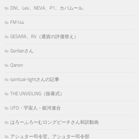
DNI、Lev、NEVA、P1、カバムール,
FM144
GESARA、RV（通貨の評価替え）
Goritanさん
Qanon
spiritual-lightさんの記事
THE UNVEILING（除幕式）
UFO・宇宙人・銀河連合
はろーふろーむロングビーチさん和訳動画
アシュター司令官、アシュター司令部