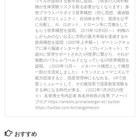
ワイルが提唱する数年前に提唱。（現実の人間や動
物が生体実験リスクを取る必要がなくなります） 多
色プラウトパラダイス世界構想 （同じ思想、価値観
の人達でコミュニティ、自治体を作り、資源を公平
に分配し、AI、ロボット、ドローン等に労働をして
もらう世界構想を提唱。 2015年10月6日～） 利権の
しがらみのない公正に市民の最大幸福を達成するAI
政府構想を提唱（2007年上半期～） ゲーミングチェ
アに座り脳波インターネット（ブレインネット）で
超AIに管理サポートされたVR世界に繋がり、それが
無数のパラレルワールドとなっているVR世界構想を
提唱。（2020年12月～ メタバース構想として構想
一部が主流化しました） トランスヒューマニズムで
能力拡張すると、惑星管理神にもなれる。 VRで惑
星シミュレートして、その後現実で惑星創造実験を
する神になる時代が来る。（2022年1月26日の悟
り） 名誉博士号内定者 有名外科医の長男 アメーバ
ブログ https://ameblo.jp/oracleangel-et/ twitter
https://twitter.com/ArchangelHeroin
おすすめ