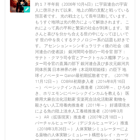
約１７半年前（2006年10月4日）に宇宙連合の宇宙
人に啓示されて以来、 地上の闇の支配と戦っている
預言者です。 光の戦士として長年活動しています。
もうすぐ地球は光の勢力によって解放されます。 こ
れによって真の平和と繁栄の社会が到来します。 皆
さんと喜びを分かち合える世の中になってほしいで
す 世の中を良くするテクノロジー系の話題も好きで
す。 アセンション＝シンギュラリティ後の社会（銀
河連合の使者談） 銀河間司令部の一司令官 部下：
サナト・クマラ司令官とアークトゥルス艦隊 アシュ
ター司令官の直属の部下 銀河連合及び多次元銀河共
同体所属 日本神界の神（木花咲耶姫様）の臣下 地
球イノベーター Qanon最初期拡散者です。（2017年
11月12日～） COBRA初期参入者（2014年8月16日
～） ベーシックインカム推進者（2003年～、ひろゆ
き、ホリエモンにベーシックインカムを教える） 医
療用大麻合法化活動家 安楽死合法化活動家 動物を
殺さない人工培養肉推進者（2011年～） 好適環境水
による魚の陸上淡水人工養殖推進者（2018年3月
～） AR（拡張現実）推進者（2007年2月18日～）
バーチャルヒューマン（デジタルヒューマン）推進
（2018年3月26日～） 人体実験シミュレーターによ
る薬物の人体実験シミュレート構想をレイ・カーツ