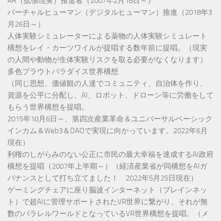
AR（拡張現実）推進者（2007年2月18日～）
バーチャルヒューマン（デジタルヒューマン）推進（2018年3
月26日～）
人体実験シミュレーターによる薬物の人体実験シミュレート
構想をレイ・カーツワイルが提唱する数年前に提唱。（現実
の人間や動物が生体実験リスクを取る必要がなくなります）
多色プラウトパラダイス世界構想
（同じ思想、価値観の人達でコミュニティ、自治体を作り、
資源を公平に分配し、AI、ロボット、ドローン等に労働をして
もらう世界構想を提唱。
2015年10月6日～、第四次産業革命＆ユニバーサルベーシック
インカム＆Web3＆DAOで実現に向かっています。2022年6月
現在）
利権のしがらみのない公正に市民の最大幸福を達成するAI政府
構想を提唱（2007年上半期～）（経済産業省が同構想をAIガ
バナンスとして打ち立てました！ 2022年5月25日現在）
ゲーミングチェアに座り脳波インターネット（ブレインネッ
ト）で超AIに管理サポートされたVR世界に繋がり、それが無
数のパラレルワールドとなっているVR世界構想を提唱。（メ