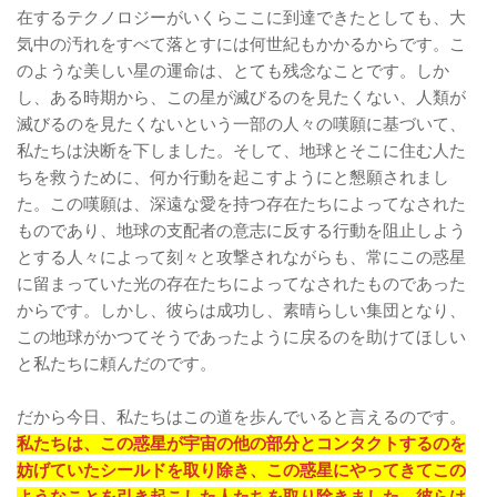
在するテクノロジーがいくらここに到達できたとしても、大
気中の汚れをすべて落とすには何世紀もかかるからです。こ
のような美しい星の運命は、とても残念なことです。しか
し、ある時期から、この星が滅びるのを見たくない、人類が
滅びるのを見たくないという一部の人々の嘆願に基づいて、
私たちは決断を下しました。そして、地球とそこに住む人た
ちを救うために、何か行動を起こすようにと懇願されまし
た。この嘆願は、深遠な愛を持つ存在たちによってなされた
ものであり、地球の支配者の意志に反する行動を阻止しよう
とする人々によって刻々と攻撃されながらも、常にこの惑星
に留まっていた光の存在たちによってなされたものであった
からです。しかし、彼らは成功し、素晴らしい集団となり、
この地球がかつてそうであったように戻るのを助けてほしい
と私たちに頼んだのです。
だから今日、私たちはこの道を歩んでいると言えるのです。
私たちは、この惑星が宇宙の他の部分とコンタクトするのを
妨げていたシールドを取り除き、この惑星にやってきてこの