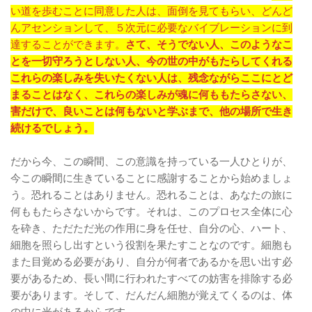
い道を歩むことに同意した人は、面倒を見てもらい、どんど
んアセンションして、５次元に必要なバイブレーションに到
達することができます。
さて、そうでない人、このようなこ
とを一切守ろうとしない人、今の世の中がもたらしてくれる
これらの楽しみを失いたくない人は、残念ながらここにとど
まることはなく、これらの楽しみが魂に何ももたらさない、
害だけで、良いことは何もないと学ぶまで、他の場所で生き
続けるでしょう。
だから今、この瞬間、この意識を持っている一人ひとりが、
今この瞬間に生きていることに感謝することから始めましょ
う。恐れることはありません。恐れることは、あなたの旅に
何ももたらさないからです。それは、このプロセス全体に心
を砕き、ただただ光の作用に身を任せ、自分の心、ハート、
細胞を照らし出すという役割を果たすことなのです。細胞も
また目覚める必要があり、自分が何者であるかを思い出す必
要があるため、長い間に行われたすべての妨害を排除する必
要があります。そして、だんだん細胞が覚えてくるのは、体