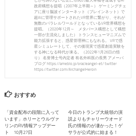
しがらみのない公正に市民の最大幸福を達成するAI
政府構想を提唱（2007年上半期～） ゲーミングチェ
アに座り脳波インターネット（ブレインネット）で
超AIに管理サポートされたVR世界に繋がり、それが
無数のパラレルワールドとなっているVR世界構想を
提唱。（2020年12月～ メタバース構想として構想
一部が主流化しました） トランスヒューマニズムで
能力拡張すると、惑星管理神にもなれる。 VRで惑
星シミュレートして、その後現実で惑星創造実験を
する神になる時代が来る。（2022年1月26日の悟
り） 名誉博士号内定者 有名外科医の長男 アメーバ
ブログ https://ameblo.jp/oracleangel-et/ twitter
https://twitter.com/ArchangelHeroin
おすすめ
「資金配布の段階に入って
0
今日のトランプ大統領の演
9
います」ホリーとウルヴァ
説よりもチャリーウオード
リンのRV情報アップデー
氏の情報のが凄かった！ゲ
ト 10月27日
サラが公式的に始まる！