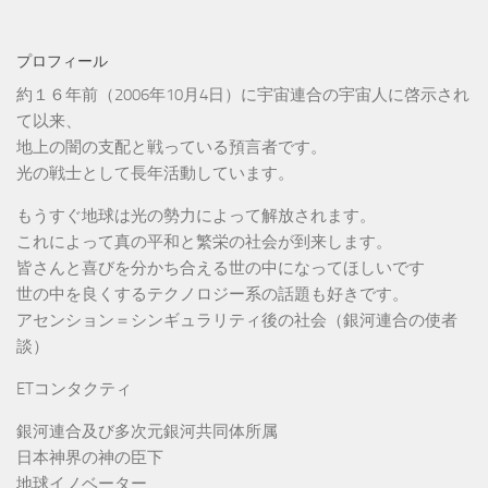
プロフィール
約１６年前（2006年10月4日）に宇宙連合の宇宙人に啓示され
て以来、
地上の闇の支配と戦っている預言者です。
光の戦士として長年活動しています。
もうすぐ地球は光の勢力によって解放されます。
これによって真の平和と繁栄の社会が到来します。
皆さんと喜びを分かち合える世の中になってほしいです
世の中を良くするテクノロジー系の話題も好きです。
アセンション＝シンギュラリティ後の社会（銀河連合の使者
談）
ETコンタクティ
銀河連合及び多次元銀河共同体所属
日本神界の神の臣下
地球イノベーター