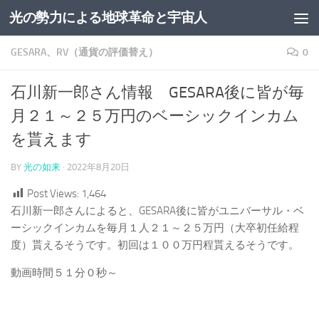
光の勢力による地球革命と宇宙人
コンテンツへスキップ
GESARA、RV（通貨の評価替え）
0
石川新一郎さん情報 GESARA後に皆が毎
月２１～２５万円のベーシックインカム
を貰えます
BY
光の如来
·
2022年8月20日
Post Views:
1,464
石川新一郎さんによると、GESARA後に皆がユニバーサル・ベ
ーシックインカムを毎月１人２１～２５万円（大卒初任給程
度）貰えるそうです。初回は１００万円程貰えるそうです。
動画時間５１分０秒～