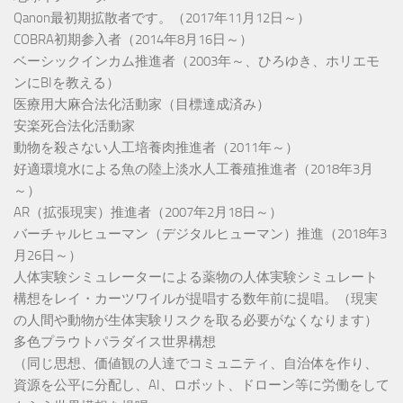
Qanon最初期拡散者です。（2017年11月12日～）
COBRA初期参入者（2014年8月16日～）
ベーシックインカム推進者（2003年～、ひろゆき、ホリエモ
ンにBIを教える）
医療用大麻合法化活動家（目標達成済み）
安楽死合法化活動家
動物を殺さない人工培養肉推進者（2011年～）
好適環境水による魚の陸上淡水人工養殖推進者（2018年3月
～）
AR（拡張現実）推進者（2007年2月18日～）
バーチャルヒューマン（デジタルヒューマン）推進（2018年3
月26日～）
人体実験シミュレーターによる薬物の人体実験シミュレート
構想をレイ・カーツワイルが提唱する数年前に提唱。（現実
の人間や動物が生体実験リスクを取る必要がなくなります）
多色プラウトパラダイス世界構想
（同じ思想、価値観の人達でコミュニティ、自治体を作り、
資源を公平に分配し、AI、ロボット、ドローン等に労働をして