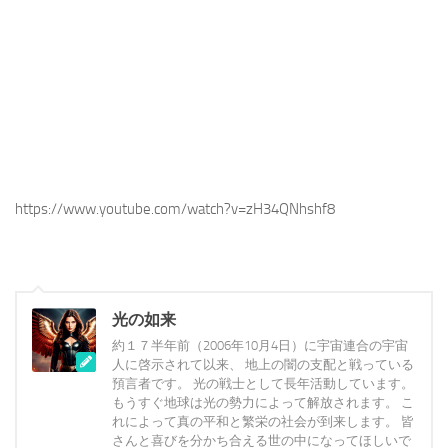
https://www.youtube.com/watch?v=zH34QNhshf8
光の如来
約１７半年前（2006年10月4日）に宇宙連合の宇宙
人に啓示されて以来、 地上の闇の支配と戦っている
預言者です。 光の戦士として長年活動しています。
もうすぐ地球は光の勢力によって解放されます。 こ
れによって真の平和と繁栄の社会が到来します。 皆
さんと喜びを分かち合える世の中になってほしいで