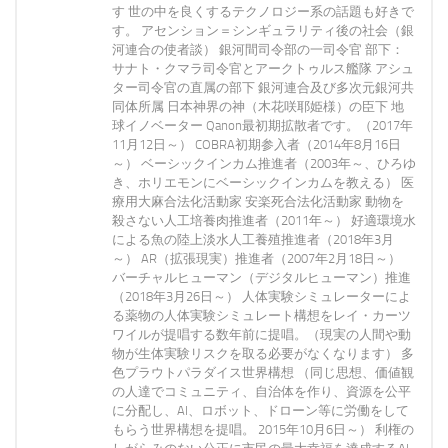
す 世の中を良くするテクノロジー系の話題も好きで
す。 アセンション＝シンギュラリティ後の社会（銀
河連合の使者談） 銀河間司令部の一司令官 部下：
サナト・クマラ司令官とアークトゥルス艦隊 アシュ
ター司令官の直属の部下 銀河連合及び多次元銀河共
同体所属 日本神界の神（木花咲耶姫様）の臣下 地
球イノベーター Qanon最初期拡散者です。（2017年
11月12日～） COBRA初期参入者（2014年8月16日
～） ベーシックインカム推進者（2003年～、ひろゆ
き、ホリエモンにベーシックインカムを教える） 医
療用大麻合法化活動家 安楽死合法化活動家 動物を
殺さない人工培養肉推進者（2011年～） 好適環境水
による魚の陸上淡水人工養殖推進者（2018年3月
～） AR（拡張現実）推進者（2007年2月18日～）
バーチャルヒューマン（デジタルヒューマン）推進
（2018年3月26日～） 人体実験シミュレーターによ
る薬物の人体実験シミュレート構想をレイ・カーツ
ワイルが提唱する数年前に提唱。（現実の人間や動
物が生体実験リスクを取る必要がなくなります） 多
色プラウトパラダイス世界構想 （同じ思想、価値観
の人達でコミュニティ、自治体を作り、資源を公平
に分配し、AI、ロボット、ドローン等に労働をして
もらう世界構想を提唱。 2015年10月6日～） 利権の