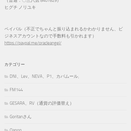
（普通：〇三八店 8407829）
ヒグチ ノリユキ
ペイパル（不正でちゃんと振り込まれるかわかりません、ビ
ジネスアカウントなので手数料も引かれます）
https://paypal.me/oracleangel/
カテゴリー
DNI、Lev、NEVA、P1、カバムール,
FM144
GESARA、RV（通貨の評価替え）
Goritanさん
Qanon