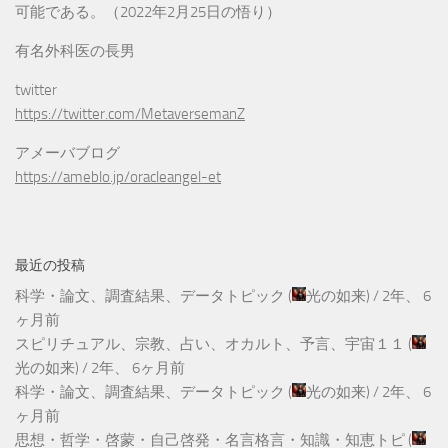
可能である。（2022年2月25日の悟り）
有名外科医の長男
twitter
https://twitter.com/MetaversemanZ
アメーバブログ
https://ameblo.jp/oracleangel-et
最近の投稿
科学・論文、調査結果、データトピック
(
光の如来
) /
2年、 6
ヶ月前
スピリチュアル、宗教、占い、オカルト、予言、宇宙１１
(
光の如来
) /
2年、 6ヶ月前
科学・論文、調査結果、データトピック
(
光の如来
) /
2年、 6
ヶ月前
思想・哲学・啓蒙・自己啓発・名言格言・知識・知恵トピ
(