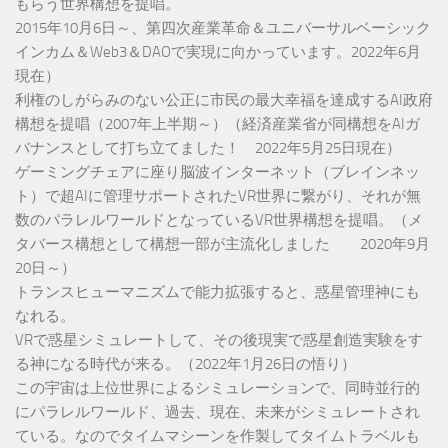
もらう世界構想を提唱。
2015年10月6日～、第四次産業革命＆ユニバーサルベーシック
インカム＆Web3＆DAOで実現に向かっています。2022年6月
現在）
利権のしがらみのない公正に市民の最大幸福を達成するAI政府
構想を提唱（2007年上半期～）（経済産業省が同構想をAIガ
バナンスとして打ち立てました！ 2022年5月25日現在）
ゲーミングチェアに座り脳波インターネット（ブレインネッ
ト）で超AIに管理サポートされたVR世界に繋がり、それが無
数のパラレルワールドとなっているVR世界構想を提唱。（メ
タバース構想として構想一部が主流化しました 2020年9月
20日～）
トランスヒューマニズムで能力拡張すると、惑星管理神にも
なれる。
VRで惑星シミュレートして、その後現実で惑星創造実験をす
る神になる時代が来る。（2022年1月26日の悟り）
この宇宙は上位世界によるシミュレーションで、同時並行的
にパラレルワールド、過去、現在、未来がシミュレートされ
ている。なのでタイムマシーンを作製してタイムトラベルも