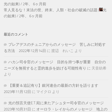
光の如来
) /
2年、 6ヶ月前
常人見るな！末法の世、終末、人類・社会の破滅の話題
(
光
の如来
) /
2年、 6ヶ月前
最近のコメント
プレアデスのチュニアからのメッセージ 苦しみに対処す
る方法 2022年12月14日
に
渡辺 れいこ
より
ハカン司令官のメッセージ 目的を持つ事が重要 自分の
ニーズを無視すると霊的進歩を妨げる可能性有り
に
天音紡希
より
【重要＆追記有り】銀河連合の最新の方針を語ります
2023年11月12日
に
マイクロ
より
光の預言天使E.T.宛に来たアシュター司令官のメッセージ
2023年10月31日
に
オーロラ・レイからのメッセージ 地上の