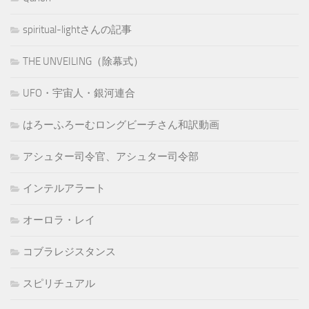
spiritual-lightさんの記事
THE UNVEILING（除幕式）
UFO・宇宙人・銀河連合
はろーふろーむロングビーチさん和訳動画
アシュター司令官、アシュター司令部
インテルアラート
オーロラ・レイ
コブラレジスタンス
スピリチュアル