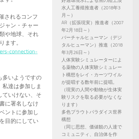
好適環境水による魚の陸上淡
水人工養殖推進者（2018年3
月～）
開催されるコンフ
AR（拡張現実）推進者（2007
ジャン・チャー
年2月18日～）
類や地球、それ
バーチャルヒューマン（デジ
ります。
タルヒューマン）推進（2018
mers-connection-
年3月26日～）
人体実験シミュレーターによ
る薬物の人体実験シミュレー
ト構想をレイ・カーツワイル
も多いようですの
が提唱する数年前に提唱。
、私達は参加しま
（現実の人間や動物が生体実
していけない、そ
験リスクを取る必要がなくな
書に署名しなけ
ります）
ベントに参加し
多色プラウトパラダイス世界
構想
を目的にしてい
（同じ思想、価値観の人達で
コミュニティ、自治体を作