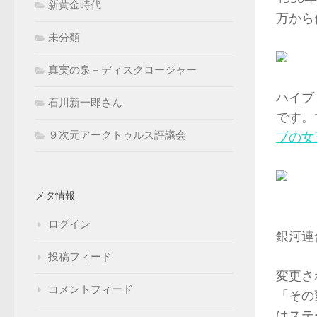
新黄金時代
万から
未分類
真実の泉－ディスクロージャー
ハイブ
石川新一郎さん
です。
９次元アークトゥルス評議会
ブの女
メタ情報
ログイン
銀河連
投稿フィード
変更さ
コメントフィード
「その
はステ