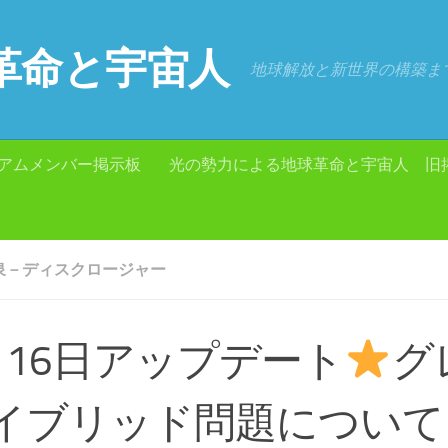
革命と宇宙人
地球解放と新世界の構築ま
アムメンバー掲示板
光の勢力による地球革命と宇宙人 旧
泉－ディスクロージャー
月16日アップデート
グ
イブリッド問題について