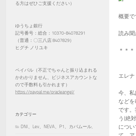
る方はぜひご支援ください）
概要で
ゆうちょ銀行
読み聞
記号番号：総合：10370-84078291
（普通：〇三八店 8407829）
ヒグチ ノリユキ
＊＊＊
ペイパル（不正でちゃんと振り込まれる
エレナ
かわかりません、ビジネスアカウントな
ので手数料も引かれます）
https://paypal.me/oracleangel/
今、私
などを
です。
カテゴリー
う(絶
について
DNI、Lev、NEVA、P1、カバムール,
て、ア