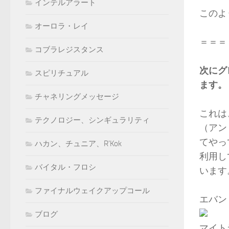
インテルアラート
このよ
オーロラ・レイ
＝＝＝
コブラレジスタンス
次にグ
スピリチュアル
ます。
チャネリングメッセージ
これは
テクノロジー、シンギュラリティ
（アン
てやっ
ハカン、チュニア、R'Kok
利用し
バイタル・フロシ
います
ファイナルウェイクアップコール
エバン
ブログ
マイト