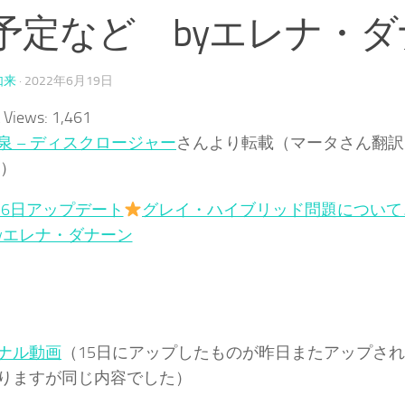
予定など byエレナ・ダ
如来
·
2022年6月19日
 Views:
1,461
泉 – ディスクロージャー
さんより転載（マータさん翻訳
!）
16日アップデート
グレイ・ハイブリッド問題について
yエレナ・ダナーン
ナル動画
（15日にアップしたものが昨日またアップさ
りますが同じ内容でした）