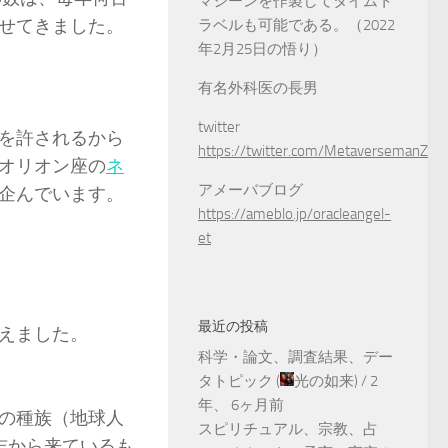
マシーンを作製してタイムト
せてきました。
ラベルも可能である。（2022
年2月25日の悟り）
有名外科医の長男
twitter
を許されるから
https://twitter.com/MetaversemanZ
オリオン座の
ネ
アメーバブログ
企んでいます。
https://ameblo.jp/oracleangel-
et
最近の投稿
えました。
科学・論文、調査結果、デー
タトピック
(
光の如来
) /
2
年、 6ヶ月前
の種族（地球人
スピリチュアル、宗教、占
志から来ているも