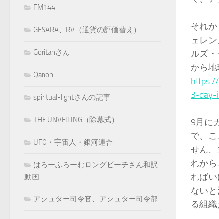
FM144
それか
GESARA、RV（通貨の評価替え）
ェレン
Goritanさん
ルズ・
から地
Qanon
https:/
3-day-
spiritual-lightさんの記事
THE UNVEILING（除幕式）
9月に
で、こ
UFO・宇宙人・銀河連合
せん。
れから
はろーふろーむロングビーチさん和訳
ればい
動画
ないと
アシュター司令官、アシュター司令部
る組織