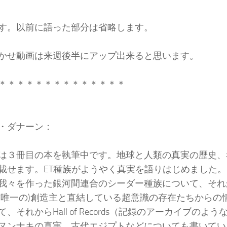
す。以前に語った部分は省略します。
かせ動画は来週後半にアップ出来ると思います。
＊＊＊＊＊＊＊＊＊＊＊＊＊＊
・ダナーン：
は３冊目の本を執筆中です。地球と人類の真実の歴史、
載せます。ET種族がようやく真実を語りはじめました
我々を作った銀河間連合のシーダー種族について、それからT
対唯一の)創造主と直結している超意識の存在たちからの
、それからHall of Records（記録のアーカイブのよ
ヌンナキの真実、古代エジプトなどについても書いてい