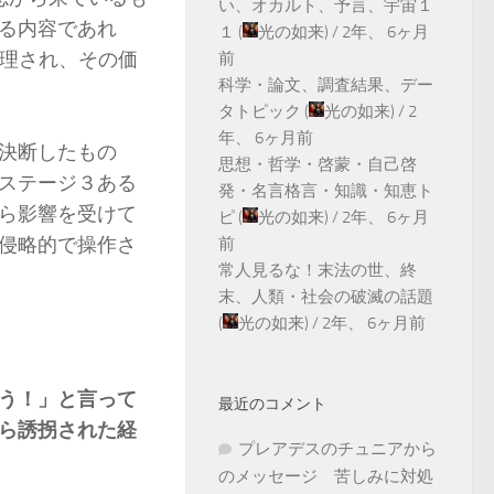
い、オカルト、予言、宇宙１
る内容であれ
１
(
光の如来
) /
2年、 6ヶ月
って受理され、その価
前
科学・論文、調査結果、デー
タトピック
(
光の如来
) /
2
年、 6ヶ月前
決断したもの
思想・哲学・啓蒙・自己啓
ステージ３ある
発・名言格言・知識・知恵ト
ら影響を受けて
ピ
(
光の如来
) /
2年、 6ヶ月
侵略的で操作さ
前
常人見るな！末法の世、終
末、人類・社会の破滅の話題
(
光の如来
) /
2年、 6ヶ月前
う！」と言って
最近のコメント
ら誘拐された経
プレアデスのチュニアから
のメッセージ 苦しみに対処