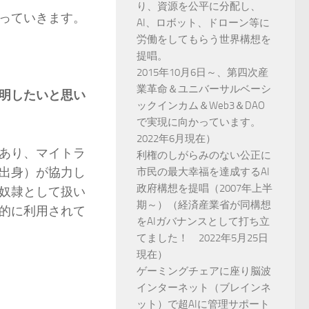
り、資源を公平に分配し、
っていきます。
AI、ロボット、ドローン等に
労働をしてもらう世界構想を
提唱。
2015年10月6日～、第四次産
業革命＆ユニバーサルベーシ
明したいと思い
ックインカム＆Web3＆DAO
で実現に向かっています。
2022年6月現在）
あり、マイトラ
利権のしがらみのない公正に
出身）が協力し
市民の最大幸福を達成するAI
政府構想を提唱（2007年上半
奴隷として扱い
期～）（経済産業省が同構想
的に利用されて
をAIガバナンスとして打ち立
てました！ 2022年5月25日
現在）
ゲーミングチェアに座り脳波
インターネット（ブレインネ
ット）で超AIに管理サポート