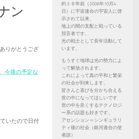
約１６年前（2006年10月4
ナン
日）に宇宙連合の宇宙人に啓
示されて以来、
地上の闇の支配と戦っている
預言者です。
光の戦士として長年活動して
ありがとうござ
います。
もうすぐ地球は光の勢力によ
って解放されます。
、今後の予定な
これによって真の平和と繁栄
の社会が到来します。
皆さんと喜びを分かち合える
世の中になってほしいです
世の中を良くするテクノロジ
ー系の話題も好きです。
アセンション＝シンギュラリ
れていたので日付
ティ後の社会（銀河連合の使
者談）