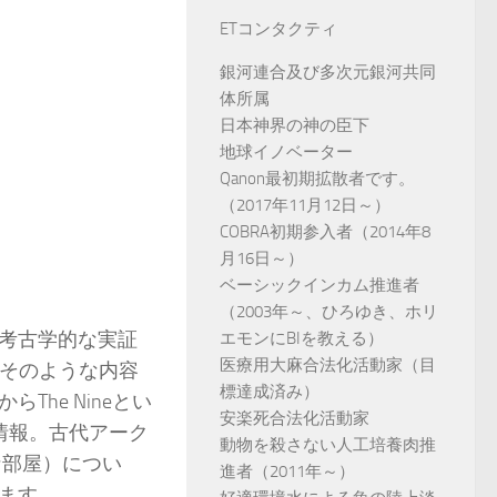
ETコンタクティ
銀河連合及び多次元銀河共同
体所属
日本神界の神の臣下
地球イノベーター
Qanon最初期拡散者です。
（2017年11月12日～）
COBRA初期参入者（2014年8
月16日～）
ベーシックインカム推進者
（2003年～、ひろゆき、ホリ
考古学的な実証
エモンにBIを教える）
医療用大麻合法化活動家（目
。そのような内容
標達成済み）
he Nineとい
安楽死合法化活動家
情報。古代アーク
動物を殺さない人工培養肉推
うな部屋）につい
進者（2011年～）
ます。