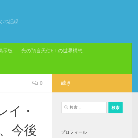
での記録
掲示板
光の預言天使E.T.の世界構想
0
続き
検
レイ・
索:
、今後
プロフィール