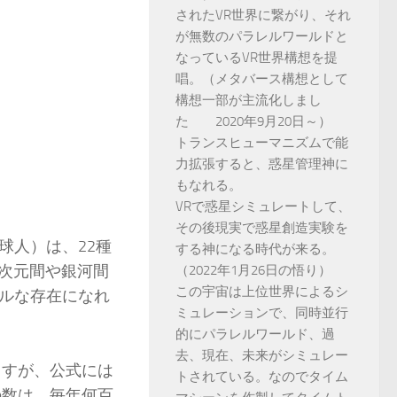
されたVR世界に繋がり、それ
が無数のパラレルワールドと
なっているVR世界構想を提
唱。（メタバース構想として
構想一部が主流化しまし
た 2020年9月20日～）
トランスヒューマニズムで能
力拡張すると、惑星管理神に
もなれる。
VRで惑星シミュレートして、
その後現実で惑星創造実験を
球人）は、22種
する神になる時代が来る。
、次元間や銀河間
（2022年1月26日の悟り）
この宇宙は上位世界によるシ
ルな存在になれ
ミュレーションで、同時並行
的にパラレルワールド、過
去、現在、未来がシミュレー
ますが、公式には
トされている。なのでタイム
の数は、毎年何百