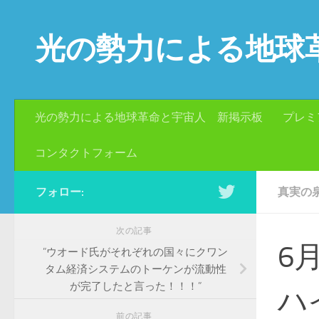
コンテンツへスキップ
光の勢力による地球
光の勢力による地球革命と宇宙人 新掲示板
プレミ
コンタクトフォーム
フォロー:
真実の
次の記事
6
”ウオード氏がそれぞれの国々にクワン
タム経済システムのトーケンが流動性
が完了したと言った！！！”
ハ
前の記事