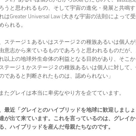
ろうと思われるもの、そして宇宙の進化・発展と共鳴す
はGreater Universal Law (大きな宇宙の法則)によ
められる。
、ステージ１あるいはステージ２の種族あるいは個人が
由意志から来ているものであろうと思われるものだが、
れ以上の地球外生命体の利益となる目的があり、そこか
ステージ１かステージ２の種族あるいは個人に対して、
のであると判断されたものは、認められない」
またグレイは本当に卑劣なやり方を企てています。
、最近「グレイとのハイブリッドを地球に歓迎しましょ
達が出て来ています。これを言っているのは、グレイか
る、ハイブリッドを産んだ母親たちなのです。