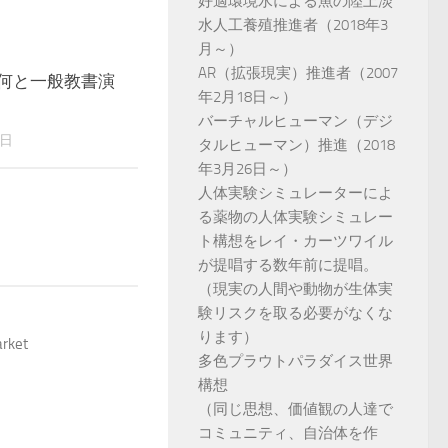
好適環境水による魚の陸上淡
水人工養殖推進者（2018年3
月～）
AR（拡張現実）推進者（2007
 – 何と一般教書演
0
年2月18日～）
バーチャルヒューマン（デジ
8日
タルヒューマン）推進（2018
年3月26日～）
人体実験シミュレーターによ
る薬物の人体実験シミュレー
ト構想をレイ・カーツワイル
が提唱する数年前に提唱。
（現実の人間や動物が生体実
験リスクを取る必要がなくな
ります）
arket
多色プラウトパラダイス世界
構想
（同じ思想、価値観の人達で
コミュニティ、自治体を作