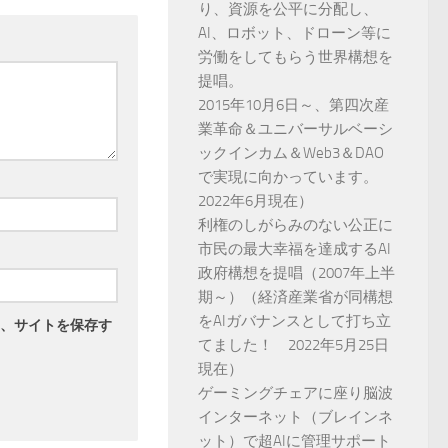
り、資源を公平に分配し、
AI、ロボット、ドローン等に
労働をしてもらう世界構想を
提唱。
2015年10月6日～、第四次産
業革命＆ユニバーサルベーシ
ックインカム＆Web3＆DAO
で実現に向かっています。
2022年6月現在）
利権のしがらみのない公正に
市民の最大幸福を達成するAI
政府構想を提唱（2007年上半
期～）（経済産業省が同構想
をAIガバナンスとして打ち立
、サイトを保存す
てました！ 2022年5月25日
現在）
ゲーミングチェアに座り脳波
インターネット（ブレインネ
ット）で超AIに管理サポート