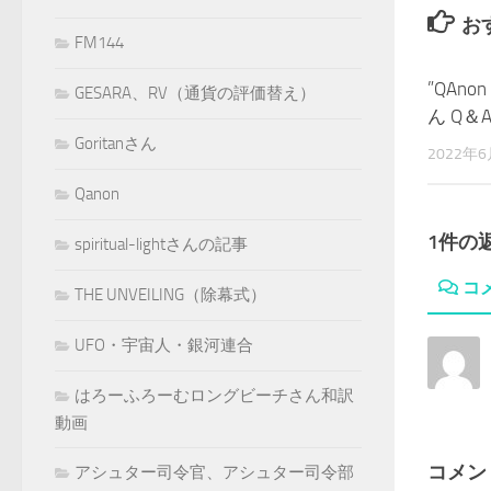
お
FM144
”QAn
GESARA、RV（通貨の評価替え）
ん Q＆A
Goritanさん
2022年
Qanon
1件の
spiritual-lightさんの記事
コ
THE UNVEILING（除幕式）
UFO・宇宙人・銀河連合
はろーふろーむロングビーチさん和訳
動画
コメン
アシュター司令官、アシュター司令部