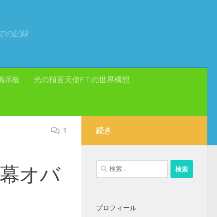
での記録
掲示板
光の預言天使E.T.の世界構想
1
続き
検
黒幕オバ
索:
プロフィール