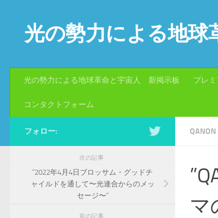
コンテンツへスキップ
光の勢力による地球
光の勢力による地球革命と宇宙人 新掲示板
プレミ
コンタクトフォーム
フォロー:
QANON
次の記事
”
”2022年4月4日ブロッサム・グッドチ
ャイルドを通して〜光連合からのメッ
セージ〜”
マ
前の記事