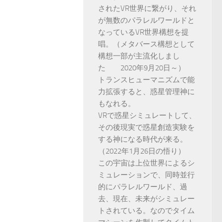
されたVR世界に繋がり、それ
が無数のパラレルワールドと
なっているVR世界構想を提
唱。（メタバース構想として
構想一部が主流化しまし
た 2020年9月20日～）
トランスヒューマニズムで能
力拡張すると、惑星管理神に
もなれる。
VRで惑星シミュレートして、
その後現実で惑星創造実験を
する神になる時代が来る。
（2022年1月26日の悟り）
この宇宙は上位世界によるシ
ミュレーションで、同時並行
的にパラレルワールド、過
去、現在、未来がシミュレー
トされている。なのでタイム