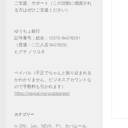
ご支援、サポート（この活動に感謝され
る方はぜひご支援ください）
ゆうちょ銀行
記号番号：総合：10370-84078291
（普通：〇三八店 8407829）
ヒグチ ノリユキ
ペイパル（不正でちゃんと振り込まれる
かわかりません、ビジネスアカウントな
ので手数料も引かれます）
https://paypal.me/oracleangel/
カテゴリー
DNI、Lev、NEVA、P1、カバムール,