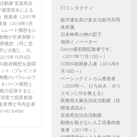
活動家 安楽死合
ETコンタクティ
好適環境水による
）推進者（2007年
銀河連合及び多次元銀河共同
進（2018年3月
体所属
ミュレート構想をレ
日本神界の神の臣下
動物が生体実験リ
地球イノベーター
界構想 （同じ思
Qanon最初期拡散者です。
に分配し、AI、
（2017年11月12日～）
15年10月6日
AI政府構想を提唱
COBRA初期参入者（2014年8
ネット（ブレインネ
月16日～）
が無数のパラレルワ
ベーシックインカム推進者
メタバース構想と
（2003年～、ひろゆき、ホリ
で能力拡張すると、
エモンにBIを教える）
後現実で惑星創造
医療用大麻合法化活動家（目
 名誉博士号内定者
標達成済み）
t/ twitter
安楽死合法化活動家
動物を殺さない人工培養肉推
進者（2011年～）