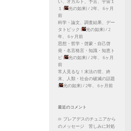
い、オカルト、予言、宇宙１
１
(
光の如来
) /
2年、 6ヶ月
前
科学・論文、調査結果、デー
タトピック
(
光の如来
) /
2
年、 6ヶ月前
思想・哲学・啓蒙・自己啓
発・名言格言・知識・知恵ト
ピ
(
光の如来
) /
2年、 6ヶ月
前
常人見るな！末法の世、終
末、人類・社会の破滅の話題
(
光の如来
) /
2年、 6ヶ月前
最近のコメント
プレアデスのチュニアから
のメッセージ 苦しみに対処