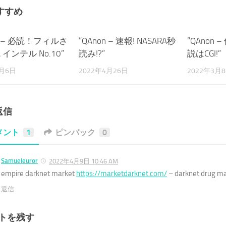
すすめ
on – 必読！フィルさ
3
”QAnon – 速報! NASARA秒
3
”QAnon
 インテル No.10”
読み!?”
説はCGI!”
6月6日
2022年4月26日
2022年3月
返信
メント
1
ピンバック
0
Samueleuror
2022年4月9日 10:46 AM
empire darknet market
https://marketdarknet.com/
– darknet drug m
返信
トを残す