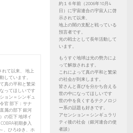
約１６年前（2006年10月4
日）に宇宙連合の宇宙人に啓
示されて以来、
地上の闇の支配と戦っている
預言者です。
光の戦士として長年活動して
います。
もうすぐ地球は光の勢力によ
って解放されます。
されて以来、 地上
これによって真の平和と繁栄
活動しています。
の社会が到来します。
って真の平和と繁栄
皆さんと喜びを分かち合える
になってほしいです
世の中になってほしいです
ンション＝シンギュ
世の中を良くするテクノロジ
令官 部下：サナ
ー系の話題も好きです。
直属の部下 銀河
アセンション＝シンギュラリ
）の臣下 地球イ
ティ後の社会（銀河連合の使
 COBRA初期参入
者談）
3年～、ひろゆき、ホ