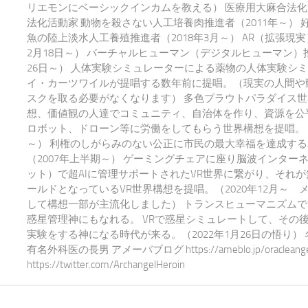
リエモンにベーシックインカムを教える） 医療用大麻合法化
法化活動家 動物を殺さない人工培養肉推進者（2011年～） 
魚の陸上淡水人工養殖推進者（2018年3月～） AR（拡張現実
2月18日～） バーチャルヒューマン（デジタルヒューマン）推
26日～） 人体実験シミュレーターによる薬物の人体実験シ
イ・カーツワイルが提唱する数年前に提唱。（現実の人間や
スクを取る必要がなくなります） 多色プラウトパラダイス世
想、価値観の人達でコミュニティ、自治体を作り、資源を公平
ロボット、ドローン等に労働をしてもらう世界構想を提唱。 20
～） 利権のしがらみのない公正に市民の最大幸福を達成する
（2007年上半期～） ゲーミングチェアに座り脳波インター
ット）で超AIに管理サポートされたVR世界に繋がり、それ
ールドとなっているVR世界構想を提唱。（2020年12月～ 
して構想一部が主流化しました） トランスヒューマニズム
惑星管理神にもなれる。 VRで惑星シミュレートして、その
実験をする神になる時代が来る。（2022年1月26日の悟り）
有名外科医の長男 アメーバブログ https://ameblo.jp/oracleangel-e
https://twitter.com/ArchangelHeroin