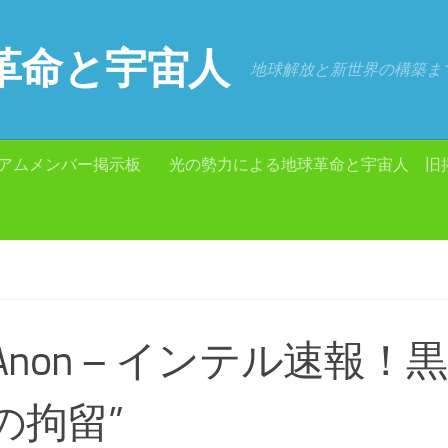
革命と宇宙人
地球解放と新世界の構築ま
アムメンバー掲示板
光の勢力による地球革命と宇宙人 旧
QAnon – インテル速報！
の拘留”