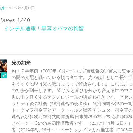
如来
·
2022年4月8日
 Views:
1,440
on – インテル速報！黒幕オバマの拘留
光の如来
約１７半年前（2006年10月4日）に宇宙連合の宇宙人に啓示
の闇の支配と戦っている預言者です。 光の戦士として長年
もうすぐ地球は光の勢力によって解放されます。 これによ
の社会が到来します。 皆さんと喜びを分かち合える世の中
世の中を良くするテクノロジー系の話題も好きです。 アセ
ラリティ後の社会（銀河連合の使者談） 銀河間司令部の一司
ト・クマラ司令官とアークトゥルス艦隊 アシュター司令官の
連合及び多次元銀河共同体所属 日本神界の神（木花咲耶姫様
ノベーター Qanon最初期拡散者です。（2017年11月12日～）
者（2014年8月16日～） ベーシックインカム推進者（200