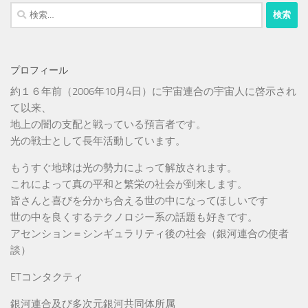
検
索:
プロフィール
約１６年前（2006年10月4日）に宇宙連合の宇宙人に啓示され
て以来、
地上の闇の支配と戦っている預言者です。
光の戦士として長年活動しています。
もうすぐ地球は光の勢力によって解放されます。
これによって真の平和と繁栄の社会が到来します。
皆さんと喜びを分かち合える世の中になってほしいです
世の中を良くするテクノロジー系の話題も好きです。
アセンション＝シンギュラリティ後の社会（銀河連合の使者
談）
ETコンタクティ
銀河連合及び多次元銀河共同体所属