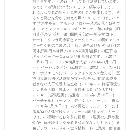
預言者です。 光の戦士として長年活動しています。
もうすぐ地球は光の勢力によって解放されます。 こ
れによって真の平和と繁栄の社会が到来します。 皆
さんと喜びを分かち合える世の中になってほしいで
す 世の中を良くするテクノロジー系の話題も好きで
す。 アセンション＝シンギュラリティ後の社会（銀
河連合の使者談） 銀河間司令部の一司令官 部下：
サナト・クマラ司令官とアークトゥルス艦隊 アシュ
ター司令官の直属の部下 銀河連合及び多次元銀河共
同体所属 日本神界の神（木花咲耶姫様）の臣下 地
球イノベーター Qanon最初期拡散者です。（2017年
11月12日～） COBRA初期参入者（2014年8月16日
～） ベーシックインカム推進者（2003年～、ひろゆ
き、ホリエモンにベーシックインカムを教える） 医
療用大麻合法化活動家 安楽死合法化活動家 動物を
殺さない人工培養肉推進者（2011年～） 好適環境水
による魚の陸上淡水人工養殖推進者（2018年3月
～） AR（拡張現実）推進者（2007年2月18日～）
バーチャルヒューマン（デジタルヒューマン）推進
（2018年3月26日～） 人体実験シミュレーターによ
る薬物の人体実験シミュレート構想をレイ・カーツ
ワイルが提唱する数年前に提唱。（現実の人間や動
物が生体実験リスクを取る必要がなくなります） 多
色プラウトパラダイス世界構想 （同じ思想、価値観