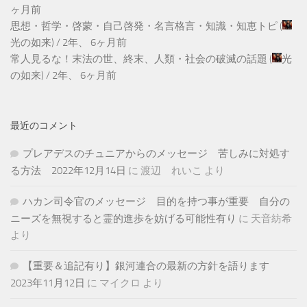
ヶ月前
思想・哲学・啓蒙・自己啓発・名言格言・知識・知恵トピ
(
光の如来
) /
2年、 6ヶ月前
常人見るな！末法の世、終末、人類・社会の破滅の話題
(
光
の如来
) /
2年、 6ヶ月前
最近のコメント
プレアデスのチュニアからのメッセージ 苦しみに対処す
る方法 2022年12月14日
に
渡辺 れいこ
より
ハカン司令官のメッセージ 目的を持つ事が重要 自分の
ニーズを無視すると霊的進歩を妨げる可能性有り
に
天音紡希
より
【重要＆追記有り】銀河連合の最新の方針を語ります
2023年11月12日
に
マイクロ
より