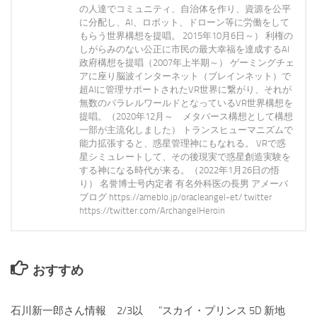
の人達でコミュニティ、自治体を作り、資源を公平
に分配し、AI、ロボット、ドローン等に労働をして
もらう世界構想を提唱。 2015年10月6日～） 利権の
しがらみのない公正に市民の最大幸福を達成するAI
政府構想を提唱（2007年上半期～） ゲーミングチェ
アに座り脳波インターネット（ブレインネット）で
超AIに管理サポートされたVR世界に繋がり、それが
無数のパラレルワールドとなっているVR世界構想を
提唱。（2020年12月～ メタバース構想として構想
一部が主流化しました） トランスヒューマニズムで
能力拡張すると、惑星管理神にもなれる。 VRで惑
星シミュレートして、その後現実で惑星創造実験を
する神になる時代が来る。（2022年1月26日の悟
り） 名誉博士号内定者 有名外科医の長男 アメーバ
ブログ https://ameblo.jp/oracleangel-et/ twitter
https://twitter.com/ArchangelHeroin
おすすめ
石川新一郎さん情報 2/3以
0
”スカイ・プリンス 5D 新地
0