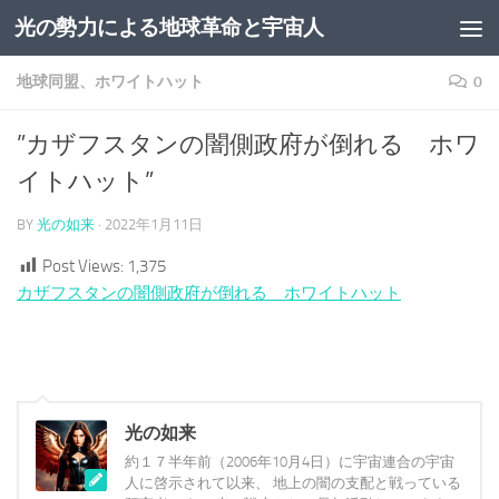
光の勢力による地球革命と宇宙人
コンテンツへスキップ
地球同盟、ホワイトハット
0
”カザフスタンの闇側政府が倒れる ホワ
イトハット”
BY
光の如来
·
2022年1月11日
Post Views:
1,375
カザフスタンの闇側政府が倒れる ホワイトハット
光の如来
約１７半年前（2006年10月4日）に宇宙連合の宇宙
人に啓示されて以来、 地上の闇の支配と戦っている