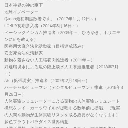
日本神界の神の臣下
地球イノベーター
Qanon最初期拡散者です。（2017年11月12日～）
COBRA初期参入者（2014年8月16日～）
ベーシックインカム推進者（2003年～、ひろゆき、ホリエモ
ンにBIを教える）
医療用大麻合法化活動家（目標達成済み）
安楽死合法化活動家
動物を殺さない人工培養肉推進者（2011年～）
好適環境水による魚の陸上淡水人工養殖推進者（2018年3月
～）
AR（拡張現実）推進者（2007年2月18日～）
バーチャルヒューマン（デジタルヒューマン）推進（2018年3
月26日～）
人体実験シミュレーターによる薬物の人体実験シミュレート
構想をレイ・カーツワイルが提唱する数年前に提唱。（現実
の人間や動物が生体実験リスクを取る必要がなくなります）
多色プラウトパラダイス世界構想