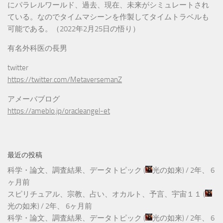
にパラレルワールド、過去、現在、未来がシミュレートされ
ている。なのでタイムマシーンを作製してタイムトラベルも
可能である。（2022年2月25日の悟り）
有名外科医の長男
twitter
https://twitter.com/MetaversemanZ
アメーバブログ
https://ameblo.jp/oracleangel-et
最近の投稿
科学・論文、調査結果、データトピック
(
光の如来
) /
2年、 6
ヶ月前
スピリチュアル、宗教、占い、オカルト、予言、宇宙１１
(
光の如来
) /
2年、 6ヶ月前
科学・論文、調査結果、データトピック
(
光の如来
) /
2年、 6