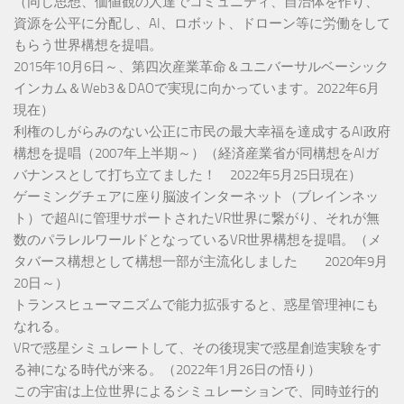
（同じ思想、価値観の人達でコミュニティ、自治体を作り、
資源を公平に分配し、AI、ロボット、ドローン等に労働をして
もらう世界構想を提唱。
2015年10月6日～、第四次産業革命＆ユニバーサルベーシック
インカム＆Web3＆DAOで実現に向かっています。2022年6月
現在）
利権のしがらみのない公正に市民の最大幸福を達成するAI政府
構想を提唱（2007年上半期～）（経済産業省が同構想をAIガ
バナンスとして打ち立てました！ 2022年5月25日現在）
ゲーミングチェアに座り脳波インターネット（ブレインネッ
ト）で超AIに管理サポートされたVR世界に繋がり、それが無
数のパラレルワールドとなっているVR世界構想を提唱。（メ
タバース構想として構想一部が主流化しました 2020年9月
20日～）
トランスヒューマニズムで能力拡張すると、惑星管理神にも
なれる。
VRで惑星シミュレートして、その後現実で惑星創造実験をす
る神になる時代が来る。（2022年1月26日の悟り）
この宇宙は上位世界によるシミュレーションで、同時並行的