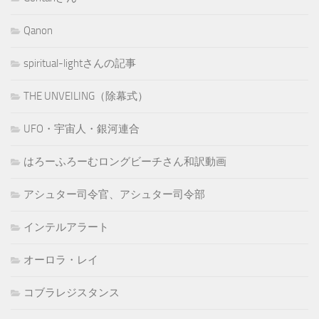
Qanon
spiritual-lightさんの記事
THE UNVEILING（除幕式）
UFO・宇宙人・銀河連合
はろーふろーむロングビーチさん和訳動画
アシュター司令官、アシュター司令部
インテルアラート
オーロラ・レイ
コブラレジスタンス