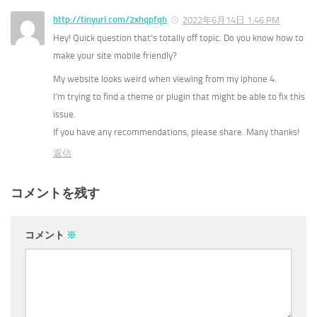
http://tinyurl.com/2xhqpfqh
2022年6月14日 1:46 PM
Hey! Quick question that’s totally off topic. Do you know how to
make your site mobile friendly?
My website looks weird when viewing from my iphone 4.
I’m trying to find a theme or plugin that might be able to fix this
issue.
If you have any recommendations, please share. Many thanks!
返信
コメントを残す
コメント
※