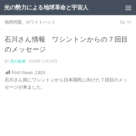
光の勢力による地球革命と宇宙人
コンテンツへスキップ
地球同盟、ホワイトハット
17
石川さん情報 ワシントンからの７回目
のメッセージ
BY
光の如来
·
2020年12月20日
Post Views:
2,825
石川さん宛にワシントンから日本国民に向けた７回目のメッ
セージが来ました。