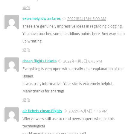
返信
extremely low airfares
2022年4月3日 5:00 AM
These are genuinely impressive ideas in regarding blogging.
You have touched some fastidious points here. Any way keep
up wrinting.
返信
cheap flights tickets
2022年4月3日 6:43 PM
Everything is very open with a really clear explanation of the
issues.
It was truly informative. Your site is extremely helpful.
Many thanks for sharing!
返信
air tickets cheap flights
2022年4月4日 1:16 PM
Why viewers still use to read news papers when in this
technological
world everything is accessible on net?