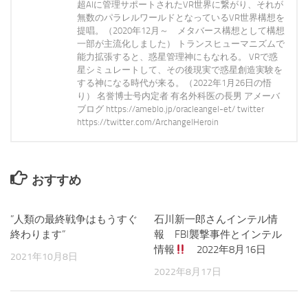
超AIに管理サポートされたVR世界に繋がり、それが
無数のパラレルワールドとなっているVR世界構想を
提唱。（2020年12月～ メタバース構想として構想
一部が主流化しました） トランスヒューマニズムで
能力拡張すると、惑星管理神にもなれる。 VRで惑
星シミュレートして、その後現実で惑星創造実験を
する神になる時代が来る。（2022年1月26日の悟
り） 名誉博士号内定者 有名外科医の長男 アメーバ
ブログ https://ameblo.jp/oracleangel-et/ twitter
https://twitter.com/ArchangelHeroin
おすすめ
”人類の最終戦争はもうすぐ
0
石川新一郎さんインテル情
1
終わります”
報 FBI襲撃事件とインテル
情報
2022年8月16日
2021年10月8日
2022年8月17日