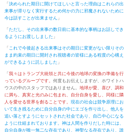
「
決められた期日に開けてほしいと言った理由はこれらの出
来事が滞りなく実行するため何かの力に邪魔されないために
今は話すことが出来ません
」
「
ただし、その出来事の数日前に基本的な事柄はお話しでき
るようにお渡ししました
」
「
これで今後起きる出来事はその期日に変更がない限りその
まま約束の期日に開封され視聴者の皆様にある程度の心構え
ができるように託しました
」
「
我々はトランプ大統領と共に今後の地球の変換の準備を行
っているグループです。
何度もお伝えしますが、ホワイトハ
ウスの中のスタッフではありません。
地球が愛、喜び、調和
に満ち、真実と光のみに包まれ、自分自身を愛し、同様に隣
人を愛せる世界を創ることです。
現在の社会は競争原理にお
いて生き残るために自分自身の中にエゴを作り出し、他人を
追い落とすようにセットされた社会であり、自己中心になる
ように仕組まれております。神は人間を作りだした時には、
自分自身が唯一無二な存在であり、神聖なる存在であり、誰