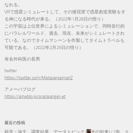
なれる。
VRで惑星シミュレートして、その後現実で惑星創造実験をす
る神になる時代が来る。（2022年1月26日の悟り）
この宇宙は上位世界によるシミュレーションで、同時並行的
にパラレルワールド、過去、現在、未来がシミュレートされ
ている。なのでタイムマシーンを作製してタイムトラベルも
可能である。（2022年2月25日の悟り）
有名外科医の長男
twitter
https://twitter.com/MetaversemanZ
アメーバブログ
https://ameblo.jp/oracleangel-et
最近の投稿
科学・論文、調査結果、データトピック
(
光の如来
) /
2年、 6