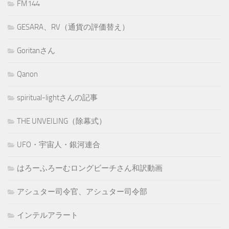
FM144
GESARA、RV（通貨の評価替え）
Goritanさん
Qanon
spiritual-lightさんの記事
THE UNVEILING（除幕式）
UFO・宇宙人・銀河連合
はろーふろーむロングビーチさん和訳動画
アシュター司令官、アシュター司令部
インテルアラート