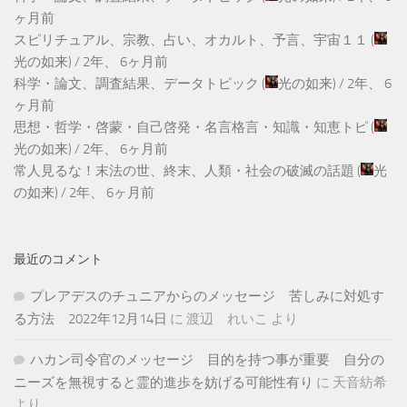
ヶ月前
スピリチュアル、宗教、占い、オカルト、予言、宇宙１１
(
光の如来
) /
2年、 6ヶ月前
科学・論文、調査結果、データトピック
(
光の如来
) /
2年、 6
ヶ月前
思想・哲学・啓蒙・自己啓発・名言格言・知識・知恵トピ
(
光の如来
) /
2年、 6ヶ月前
常人見るな！末法の世、終末、人類・社会の破滅の話題
(
光
の如来
) /
2年、 6ヶ月前
最近のコメント
プレアデスのチュニアからのメッセージ 苦しみに対処す
る方法 2022年12月14日
に
渡辺 れいこ
より
ハカン司令官のメッセージ 目的を持つ事が重要 自分の
ニーズを無視すると霊的進歩を妨げる可能性有り
に
天音紡希
より