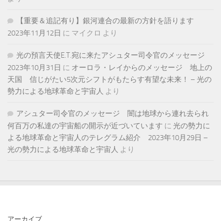
【重要＆追記有り】銀河連合の最新の方針を語ります
2023年11月12日
に
マイクロ
より
光の預言天使E.T.宛に来たアシュター司令官のメッセージ
2023年10月31日
に
オーロラ・レイからのメッセージ 地上の
天国 信じがたい5次元シフトがもたらす有望な未来！ – 光の
勢力による地球革命と宇宙人
より
アシュター司令官のメッセージ 闇は地球から連れ去られ
何百万の私達の宇宙船の開示が近づいています
に
光の勢力に
よる地球革命と宇宙人のテレグラム紹介 2023年10月29日 –
光の勢力による地球革命と宇宙人
より
アーカイブ