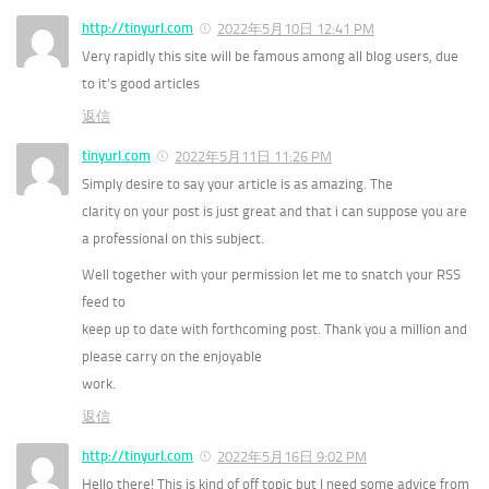
http://tinyurl.com
2022年5月10日 12:41 PM
Very rapidly this site will be famous among all blog users, due
to it’s good articles
返信
tinyurl.com
2022年5月11日 11:26 PM
Simply desire to say your article is as amazing. The
clarity on your post is just great and that i can suppose you are
a professional on this subject.
Well together with your permission let me to snatch your RSS
feed to
keep up to date with forthcoming post. Thank you a million and
please carry on the enjoyable
work.
返信
http://tinyurl.com
2022年5月16日 9:02 PM
Hello there! This is kind of off topic but I need some advice from