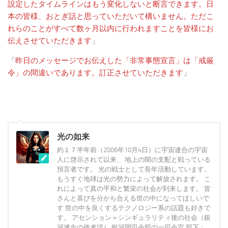
設定したタイムラインはもう変化しないと断言できます。日
本の皆様、おとぎ話と思っていただいて構いません。ただこ
れらのことがすべて数ヶ月以内に行われますことを皆様にお
伝えさせていただきます
」
「
昨日のメッセージでお伝えした「非常事態宣言」は「戒厳
令」の間違いであります。訂正させていただきます
」
光の如来
約１７半年前（2006年10月4日）に宇宙連合の宇宙
人に啓示されて以来、 地上の闇の支配と戦っている
預言者です。 光の戦士として長年活動しています。
もうすぐ地球は光の勢力によって解放されます。 こ
れによって真の平和と繁栄の社会が到来します。 皆
さんと喜びを分かち合える世の中になってほしいで
す 世の中を良くするテクノロジー系の話題も好きで
す。 アセンション＝シンギュラリティ後の社会（銀
河連合の使者談） 銀河間司令部の一司令官 部下：