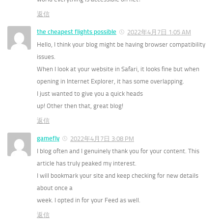
返信
the cheapest flights possible
2022年4月7日 1:05 AM
Hello, I think your blog might be having browser compatibility
issues.
When I look at your website in Safari, it looks fine but when
opening in Internet Explorer, it has some overlapping.
I just wanted to give you a quick heads
up! Other then that, great blog!
返信
gamefly
2022年4月7日 3:08 PM
I blog often and I genuinely thank you for your content. This
article has truly peaked my interest.
I will bookmark your site and keep checking for new details
about once a
week. I opted in for your Feed as well.
返信