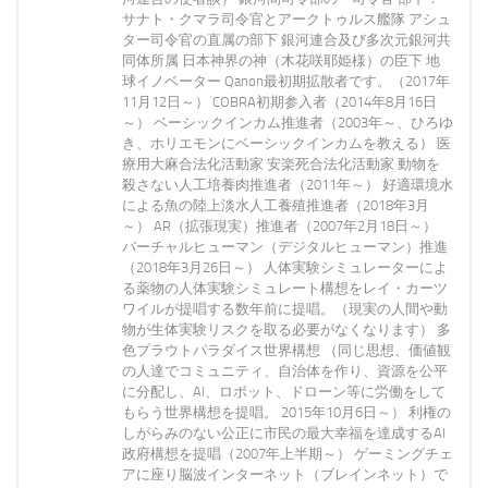
サナト・クマラ司令官とアークトゥルス艦隊 アシュ
ター司令官の直属の部下 銀河連合及び多次元銀河共
同体所属 日本神界の神（木花咲耶姫様）の臣下 地
球イノベーター Qanon最初期拡散者です。（2017年
11月12日～） COBRA初期参入者（2014年8月16日
～） ベーシックインカム推進者（2003年～、ひろゆ
き、ホリエモンにベーシックインカムを教える） 医
療用大麻合法化活動家 安楽死合法化活動家 動物を
殺さない人工培養肉推進者（2011年～） 好適環境水
による魚の陸上淡水人工養殖推進者（2018年3月
～） AR（拡張現実）推進者（2007年2月18日～）
バーチャルヒューマン（デジタルヒューマン）推進
（2018年3月26日～） 人体実験シミュレーターによ
る薬物の人体実験シミュレート構想をレイ・カーツ
ワイルが提唱する数年前に提唱。（現実の人間や動
物が生体実験リスクを取る必要がなくなります） 多
色プラウトパラダイス世界構想 （同じ思想、価値観
の人達でコミュニティ、自治体を作り、資源を公平
に分配し、AI、ロボット、ドローン等に労働をして
もらう世界構想を提唱。 2015年10月6日～） 利権の
しがらみのない公正に市民の最大幸福を達成するAI
政府構想を提唱（2007年上半期～） ゲーミングチェ
アに座り脳波インターネット（ブレインネット）で