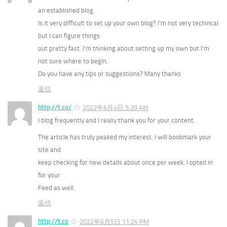
an established blog.
Is it very difficult to set up your own blog? I’m not very techincal
but I can figure things
out pretty fast. I’m thinking about setting up my own but I’m
not sure where to begin.
Do you have any tips or suggestions? Many thanks
返信
http://t.co/
2022年6月4日 5:20 AM
I blog frequently and I really thank you for your content.
The article has truly peaked my interest. I will bookmark your
site and
keep checking for new details about once per week. I opted in
for your
Feed as well.
返信
http://t.co
2022年6月5日 11:24 PM