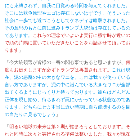
にも束縛されず、自我に目覚める時間を与えてくれました。
そこには競争原理やエゴは存在しないはずです。そういった
社会に一歩でも近づこうとしてケネディは暗殺されました。
その意思のもとに前に進みトランプ大統領は存在しているの
であります。
これらの理念でいよいよ実行に移す時が近いの
で頭の片隅に置いていただきたいことをお話させて頂いてお
ります
」
「今大統領選が皆様の一番の関心事であると思いますが、
何
度もお伝えしますが必ずトランプは再選されます。
これは現
在、泥の悪魔の中の大きなワニを、これは我々が使っている
言い方でありますが、泥の中に潜んでいる大きなワニが全部
出てくるようにじっくりと待っております。彼らはどんどん
正体を現し始め、待ちきれず罠にかかっている状態なのであ
ります。どちらにせよ本当に近い時期に自ら崩壊するのを目
の当たりに見るでしょう
」
「
明るい地球の未来は第２期が始まろうとしております。そ
れと同時に次々と実行される準備は整いました。我々が現在