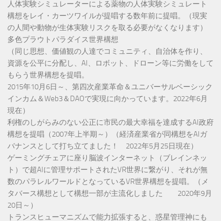
人体実験シミュレーターによる薬物の人体実験シミュレート
構想をレイ・カーツワイルが提唱する数年前に提唱。（現実
の人間や動物が生体実験リスクを取る必要がなくなります）
多色プラウトパラダイス世界構想
（同じ思想、価値観の人達でコミュニティ、自治体を作り、
資源を公平に分配し、AI、ロボット、ドローン等に労働をして
もらう世界構想を提唱。
2015年10月6日～、第四次産業革命＆ユニバーサルベーシック
インカム＆Web3＆DAOで実現に向かっています。2022年6月
現在）
利権のしがらみのない公正に市民の最大幸福を達成するAI政府
構想を提唱（2007年上半期～）（経済産業省が同構想をAIガ
バナンスとして打ち立てました！ 2022年5月25日現在）
ゲーミングチェアに座り脳波インターネット（ブレインネッ
ト）で超AIに管理サポートされたVR世界に繋がり、それが無
数のパラレルワールドとなっているVR世界構想を提唱。（メ
タバース構想として構想一部が主流化しました 2020年9月
20日～）
トランスヒューマニズムで能力拡張すると、惑星管理神にも