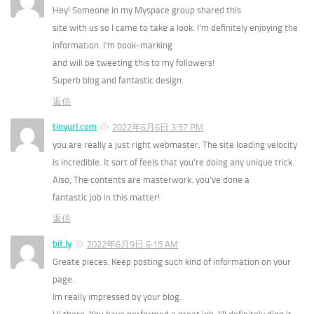
Hey! Someone in my Myspace group shared this
site with us so I came to take a look. I’m definitely enjoying the
information. I’m book-marking
and will be tweeting this to my followers!
Superb blog and fantastic design.
返信
tinyurl.com
2022年6月6日 3:57 PM
you are really a just right webmaster. The site loading velocity
is incredible. It sort of feels that you’re doing any unique trick.
Also, The contents are masterwork. you’ve done a
fantastic job in this matter!
返信
bit.ly
2022年6月9日 6:15 AM
Greate pieces. Keep posting such kind of information on your
page.
Im really impressed by your blog.