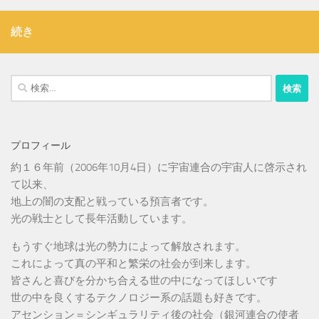
続き
検
索:
プロフィール
約１６年前（2006年10月4日）に宇宙連合の宇宙人に啓示され
て以来、
地上の闇の支配と戦っている預言者です。
光の戦士として長年活動しています。
もうすぐ地球は光の勢力によって解放されます。
これによって真の平和と繁栄の社会が到来します。
皆さんと喜びを分かち合える世の中になってほしいです
世の中を良くするテクノロジー系の話題も好きです。
アセンション＝シンギュラリティ後の社会（銀河連合の使者