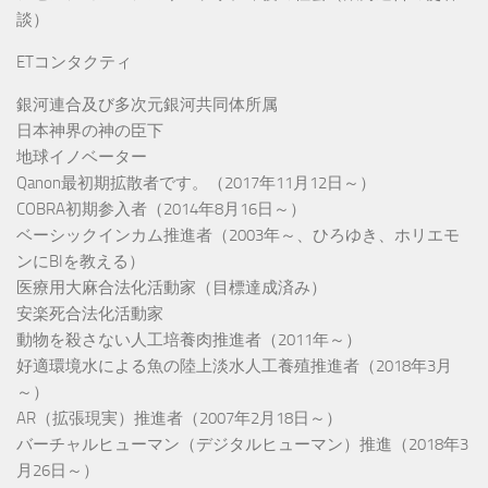
談）
ETコンタクティ
銀河連合及び多次元銀河共同体所属
日本神界の神の臣下
地球イノベーター
Qanon最初期拡散者です。（2017年11月12日～）
COBRA初期参入者（2014年8月16日～）
ベーシックインカム推進者（2003年～、ひろゆき、ホリエモ
ンにBIを教える）
医療用大麻合法化活動家（目標達成済み）
安楽死合法化活動家
動物を殺さない人工培養肉推進者（2011年～）
好適環境水による魚の陸上淡水人工養殖推進者（2018年3月
～）
AR（拡張現実）推進者（2007年2月18日～）
バーチャルヒューマン（デジタルヒューマン）推進（2018年3
月26日～）