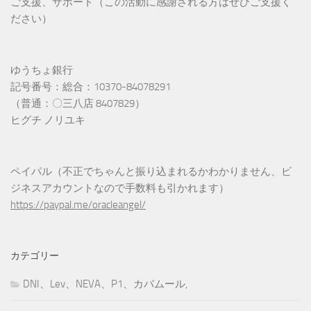
ご支援、サポート（この活動に感謝される方はぜひご支援く
ださい）
ゆうちょ銀行
記号番号：総合：10370-84078291
（普通：〇三八店 8407829）
ヒグチ ノリユキ
ペイパル（不正でちゃんと振り込まれるかわかりません、ビ
ジネスアカウントなので手数料も引かれます）
https://paypal.me/oracleangel/
カテゴリー
DNI、Lev、NEVA、P1、カバムール,