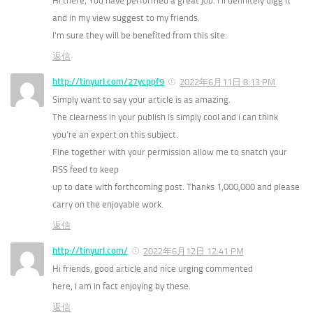
Hi there, You have performed a great job. I’ll definitely digg it
and in my view suggest to my friends.
I’m sure they will be benefited from this site.
返信
http://tinyurl.com/27ycppf9
2022年6月11日 8:13 PM
Simply want to say your article is as amazing.
The clearness in your publish is simply cool and i can think
you’re an expert on this subject.
Fine together with your permission allow me to snatch your
RSS feed to keep
up to date with forthcoming post. Thanks 1,000,000 and please
carry on the enjoyable work.
返信
http://tinyurl.com/
2022年6月12日 12:41 PM
Hi friends, good article and nice urging commented
here, I am in fact enjoying by these.
返信