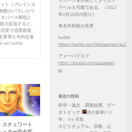
マシーンを作製してタイムト
ネット（ブレインネ
ラベルも可能である。（2022
が無数のパラレルワ
年2月25日の悟り）
メタバース構想と
で能力拡張すると、
有名外科医の長男
後現実で惑星創造
 名誉博士号内定者
twitter
t/ twitter
https://twitter.com/MetaversemanZ
アメーバブログ
https://ameblo.jp/oracleangel-
et
0
最近の投稿
科学・論文、調査結果、デー
タトピック
(
光の如来
) /
2
年、 6ヶ月前
・スチュワート
スピリチュアル、宗教、占
シュター司令官