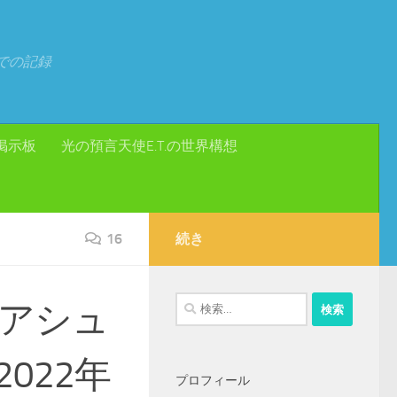
での記録
掲示板
光の預言天使E.T.の世界構想
16
続き
検
アシュ
索:
022年
プロフィール