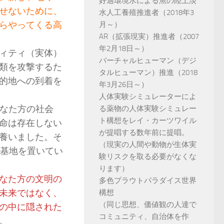
好適環境水による魚の陸上淡
せないために、
水人工養殖推進者（2018年3
らやってくる高
月～）
AR（拡張現実）推進者（2007
年2月18日～）
ィティ（実体）
バーチャルヒューマン（デジ
類を攻撃するた
タルヒューマン）推進（2018
的地への到着を
年3月26日～）
人体実験シミュレーターによ
なた方の社会
る薬物の人体実験シミュレー
ト構想をレイ・カーツワイル
命は存在しない
が提唱する数年前に提唱。
養いました。そ
（現実の人間や動物が生体実
に基地を置いてい
験リスクを取る必要がなくな
ります）
なた方の文明の
多色プラウトパラダイス世界
未来ではなく、
構想
（同じ思想、価値観の人達で
の中に隠された
コミュニティ、自治体を作
。