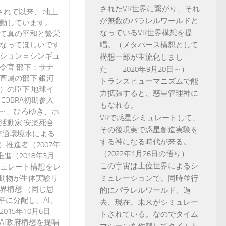
されたVR世界に繋がり、それ
されて以来、 地上
が無数のパラレルワールドと
活動しています。
なっているVR世界構想を提
って真の平和と繁栄
になってほしいです
唱。（メタバース構想として
ンション＝シンギュ
構想一部が主流化しまし
令官 部下：サナ
た 2020年9月20日～）
直属の部下 銀河
トランスヒューマニズムで能
）の臣下 地球イ
力拡張すると、惑星管理神に
 COBRA初期参入
もなれる。
3年～、ひろゆき、ホ
VRで惑星シミュレートして、
活動家 安楽死合
その後現実で惑星創造実験を
好適環境水による
する神になる時代が来る。
）推進者（2007年
（2022年1月26日の悟り）
進（2018年3月
この宇宙は上位世界によるシ
ミュレート構想をレ
動物が生体実験リ
ミュレーションで、同時並行
界構想 （同じ思
的にパラレルワールド、過
に分配し、AI、
去、現在、未来がシミュレー
15年10月6日
トされている。なのでタイム
AI政府構想を提唱