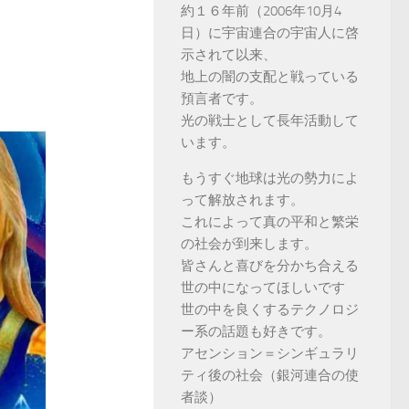
約１６年前（2006年10月4
日）に宇宙連合の宇宙人に啓
示されて以来、
地上の闇の支配と戦っている
預言者です。
光の戦士として長年活動して
います。
もうすぐ地球は光の勢力によ
って解放されます。
これによって真の平和と繁栄
の社会が到来します。
皆さんと喜びを分かち合える
世の中になってほしいです
世の中を良くするテクノロジ
ー系の話題も好きです。
アセンション＝シンギュラリ
ティ後の社会（銀河連合の使
者談）