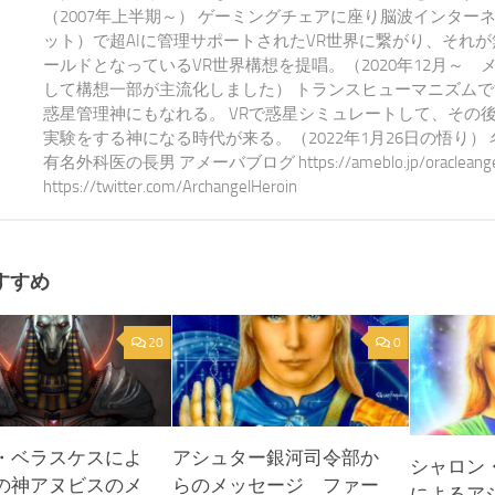
（2007年上半期～） ゲーミングチェアに座り脳波インター
ット）で超AIに管理サポートされたVR世界に繋がり、それ
ールドとなっているVR世界構想を提唱。（2020年12月～ 
して構想一部が主流化しました） トランスヒューマニズム
惑星管理神にもなれる。 VRで惑星シミュレートして、その
実験をする神になる時代が来る。（2022年1月26日の悟り）
有名外科医の長男 アメーバブログ https://ameblo.jp/oracleangel-e
https://twitter.com/ArchangelHeroin
すすめ
20
0
・ベラスケスによ
アシュター銀河司令部か
シャロン
の神アヌビスのメ
らのメッセージ ファー
によるア