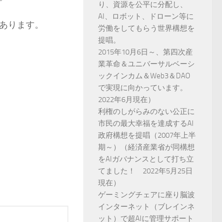
り、資源を公平に分配し、
AI、ロボット、ドローン等に
あります。
労働をしてもらう世界構想を
提唱。
2015年10月6日～、第四次産
業革命＆ユニバーサルベーシ
ックインカム＆Web3＆DAO
で実現に向かっています。
2022年6月現在）
利権のしがらみのない公正に
市民の最大幸福を達成するAI
政府構想を提唱（2007年上半
期～）（経済産業省が同構想
をAIガバナンスとして打ち立
てました！ 2022年5月25日
現在）
ゲーミングチェアに座り脳波
インターネット（ブレインネ
ット）で超AIに管理サポート