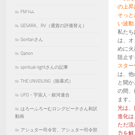
の上昇
FM144
そっと
い波動
GESARA、RV（通貨の評価替え）
私たち
Goritanさん
は、オ
めに火
Qanon
阻止す
スター
spiritual-lightさんの記事
は、他
THE UNVEILING（除幕式）
と聞か
の間、
UFO・宇宙人・銀河連合
ます。
光は、
はろーふろーむロングビーチさん和訳
進化は
動画
ただ流
アシュター司令官、アシュター司令部
力を解