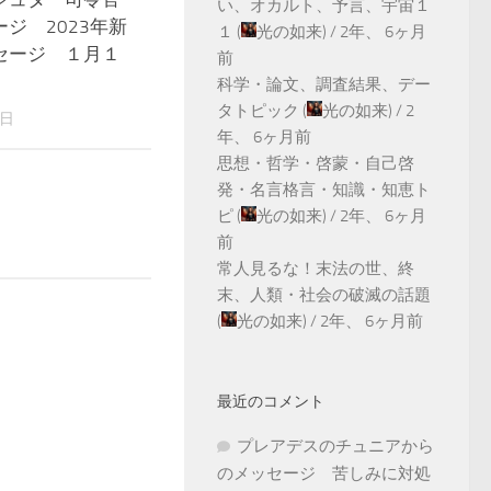
い、オカルト、予言、宇宙１
ジ 2023年新
１
(
光の如来
) /
2年、 6ヶ月
セージ １月１
前
科学・論文、調査結果、デー
タトピック
(
光の如来
) /
2
1日
年、 6ヶ月前
思想・哲学・啓蒙・自己啓
発・名言格言・知識・知恵ト
ピ
(
光の如来
) /
2年、 6ヶ月
前
常人見るな！末法の世、終
末、人類・社会の破滅の話題
(
光の如来
) /
2年、 6ヶ月前
最近のコメント
プレアデスのチュニアから
のメッセージ 苦しみに対処