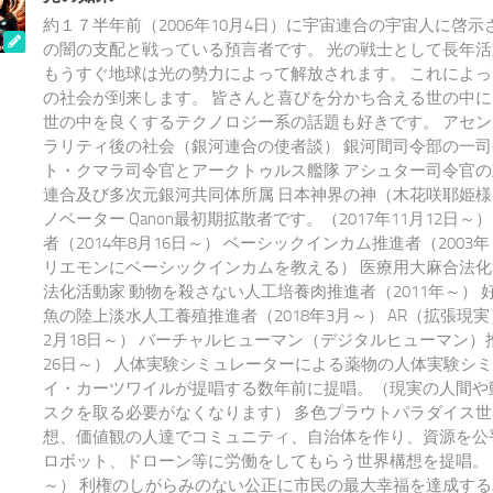
約１７半年前（2006年10月4日）に宇宙連合の宇宙人に啓示
の闇の支配と戦っている預言者です。 光の戦士として長年
もうすぐ地球は光の勢力によって解放されます。 これによ
の社会が到来します。 皆さんと喜びを分かち合える世の中
世の中を良くするテクノロジー系の話題も好きです。 アセ
ラリティ後の社会（銀河連合の使者談） 銀河間司令部の一司
ト・クマラ司令官とアークトゥルス艦隊 アシュター司令官の
連合及び多次元銀河共同体所属 日本神界の神（木花咲耶姫様
ノベーター Qanon最初期拡散者です。（2017年11月12日～）
者（2014年8月16日～） ベーシックインカム推進者（200
リエモンにベーシックインカムを教える） 医療用大麻合法化
法化活動家 動物を殺さない人工培養肉推進者（2011年～） 
魚の陸上淡水人工養殖推進者（2018年3月～） AR（拡張現実
2月18日～） バーチャルヒューマン（デジタルヒューマン）推
26日～） 人体実験シミュレーターによる薬物の人体実験シ
イ・カーツワイルが提唱する数年前に提唱。（現実の人間や
スクを取る必要がなくなります） 多色プラウトパラダイス世
想、価値観の人達でコミュニティ、自治体を作り、資源を公平
ロボット、ドローン等に労働をしてもらう世界構想を提唱。 20
～） 利権のしがらみのない公正に市民の最大幸福を達成する