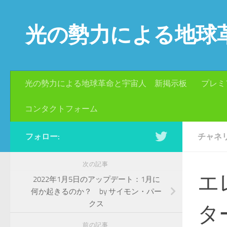
コンテンツへスキップ
光の勢力による地球
光の勢力による地球革命と宇宙人 新掲示板
プレミ
コンタクトフォーム
フォロー:
チャネ
次の記事
エ
2022年1月5日のアップデート：1月に
何か起きるのか？ by サイモン・パー
クス
タ
前の記事