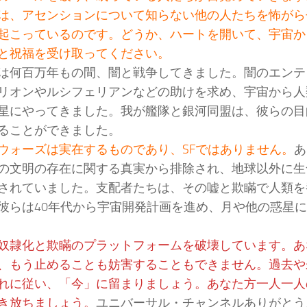
は、アセンションについて知らない他の人たちを怖がら
起こっているのです。どうか、ハートを開いて、宇宙か
と祝福を受け取ってください。
は何百万年もの間、闇と戦争してきました。闇のエンテ
リオンやルシフェリアンなどの助けを求め、宇宙から人
星にやってきました。我が艦隊と銀河同盟は、彼らの目
ることができました。
ウォーズは実在するものであり、SFではありません。
あ
の文明の存在に関する真実から排除され、地球以外に生
されていました。支配者たちは、その嘘と欺瞞で人類を
彼らは40年代から宇宙開発計画を進め、月や他の惑星
奴隷化と欺瞞のプラットフォームを破壊しています。あ
、もう止めることも妨害することもできません。過去や
れに従い、「今」に留まりましょう。あなた方一人一人
き放ちましょう。
ユニバーサル・チャンネルありがとう