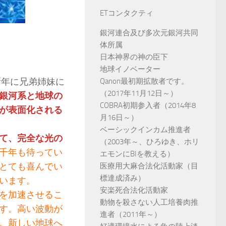
ETコンタクティ
銀河連合及び多次元銀河共同
体所属
日本神界の神の臣下
地球イノベーター
新年に兄弟姉妹に
Qanon最初期拡散者です。
（2017年11月12日～）
銀河系と地球の
COBRA初期参入者（2014年8
が表面化される
月16日～）
ベーシックインカム推進者
て、完全な光の
（2003年～、ひろゆき、ホリ
千年も待ってい
エモンにBIを教える）
とても喜んでい
医療用大麻合法化活動家（目
標達成済み）
います。
安楽死合法化活動家
を加速させるこ
動物を殺さない人工培養肉推
す。高い波動が
進者（2011年～）
。新しい地球へ