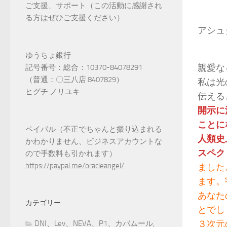
ご支援、サポート（この活動に感謝され
る方はぜひご支援ください）
アシュ
ゆうちょ銀行
親愛な
記号番号：総合：10370-84078291
（普通：〇三八店 8407829）
私は光
ヒグチ ノリユキ
伝える
開示に
ことに
ペイパル（不正でちゃんと振り込まれる
人類史
かわかりません、ビジネスアカウントな
スペク
ので手数料も引かれます）
https://paypal.me/oracleangel/
ました
ます。
あなた
カテゴリー
とでし
３次元
DNI、Lev、NEVA、P1、カバムール,