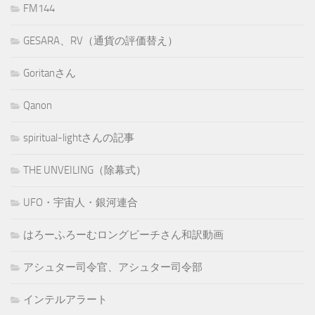
FM144
GESARA、RV（通貨の評価替え）
Goritanさん
Qanon
spiritual-lightさんの記事
THE UNVEILING（除幕式）
UFO・宇宙人・銀河連合
はろーふろーむロングビーチさん和訳動画
アシュター司令官、アシュター司令部
インテルアラート