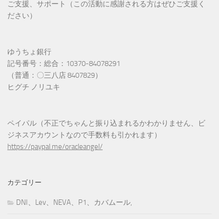
ご支援、サポート（この活動に感謝される方はぜひご支援く
ださい）
ゆうちょ銀行
記号番号：総合：10370-84078291
（普通：〇三八店 8407829）
ヒグチ ノリユキ
ペイパル（不正でちゃんと振り込まれるかわかりません、ビ
ジネスアカウントなので手数料も引かれます）
https://paypal.me/oracleangel/
カテゴリー
DNI、Lev、NEVA、P1、カバムール,