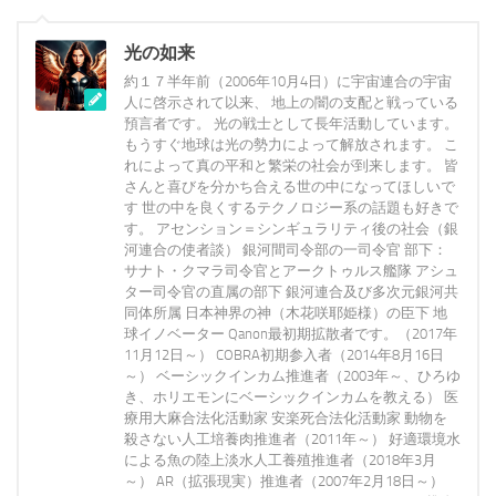
光の如来
約１７半年前（2006年10月4日）に宇宙連合の宇宙
人に啓示されて以来、 地上の闇の支配と戦っている
預言者です。 光の戦士として長年活動しています。
もうすぐ地球は光の勢力によって解放されます。 こ
れによって真の平和と繁栄の社会が到来します。 皆
さんと喜びを分かち合える世の中になってほしいで
す 世の中を良くするテクノロジー系の話題も好きで
す。 アセンション＝シンギュラリティ後の社会（銀
河連合の使者談） 銀河間司令部の一司令官 部下：
サナト・クマラ司令官とアークトゥルス艦隊 アシュ
ター司令官の直属の部下 銀河連合及び多次元銀河共
同体所属 日本神界の神（木花咲耶姫様）の臣下 地
球イノベーター Qanon最初期拡散者です。（2017年
11月12日～） COBRA初期参入者（2014年8月16日
～） ベーシックインカム推進者（2003年～、ひろゆ
き、ホリエモンにベーシックインカムを教える） 医
療用大麻合法化活動家 安楽死合法化活動家 動物を
殺さない人工培養肉推進者（2011年～） 好適環境水
による魚の陸上淡水人工養殖推進者（2018年3月
～） AR（拡張現実）推進者（2007年2月18日～）