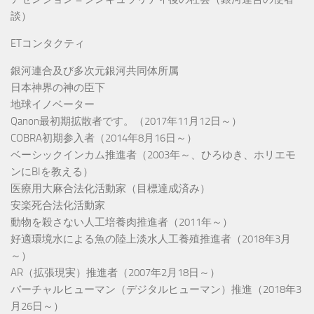
談）
ETコンタクティ
銀河連合及び多次元銀河共同体所属
日本神界の神の臣下
地球イノベーター
Qanon最初期拡散者です。（2017年11月12日～）
COBRA初期参入者（2014年8月16日～）
ベーシックインカム推進者（2003年～、ひろゆき、ホリエモ
ンにBIを教える）
医療用大麻合法化活動家（目標達成済み）
安楽死合法化活動家
動物を殺さない人工培養肉推進者（2011年～）
好適環境水による魚の陸上淡水人工養殖推進者（2018年3月
～）
AR（拡張現実）推進者（2007年2月18日～）
バーチャルヒューマン（デジタルヒューマン）推進（2018年3
月26日～）