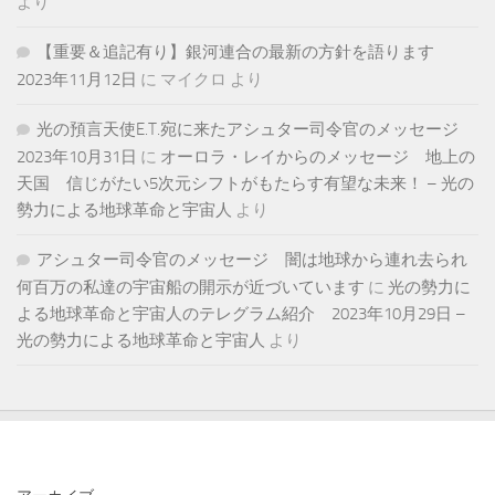
より
【重要＆追記有り】銀河連合の最新の方針を語ります
2023年11月12日
に
マイクロ
より
光の預言天使E.T.宛に来たアシュター司令官のメッセージ
2023年10月31日
に
オーロラ・レイからのメッセージ 地上の
天国 信じがたい5次元シフトがもたらす有望な未来！ – 光の
勢力による地球革命と宇宙人
より
アシュター司令官のメッセージ 闇は地球から連れ去られ
何百万の私達の宇宙船の開示が近づいています
に
光の勢力に
よる地球革命と宇宙人のテレグラム紹介 2023年10月29日 –
光の勢力による地球革命と宇宙人
より