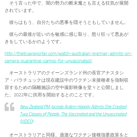
そう言った中で、闇の勢力の断末魔とも言える狂気が展開
されています。
彼らはもう、自分たちの悪事を隠そうともしていません。
彼らの最後が近いのを敏感に感じ取り、怒り狂って悪あが
きをしているかのようです。
http://thetruereporter.com/watch-australian-premier-admits-on-
camera-quarantine-camps-for-unvaccinated/
オーストラリアのクイーンズランド州の長官アナスタシ
ア・パラチュックは現在建設中のワクチン未接種者を強制収
容するための隔離施設の空中撮影映像を堂々と公開しまし
た。2022年に供用を開始するとのことです。
New Zealand PM Jacinda Ardern Happily Admits She Created
Two Classes of People: The Vaccinated and the Unvaccinated
(VIDEO)
オーストラリアと同様、過激なワクチン接種強要政策をと