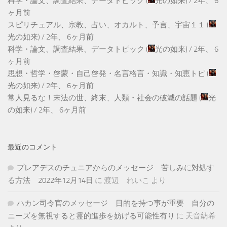
科学・論文、調査結果、データトピック
(
光の如来
) /
2年、 6
ヶ月前
スピリチュアル、宗教、占い、オカルト、予言、宇宙１１
(
光の如来
) /
2年、 6ヶ月前
科学・論文、調査結果、データトピック
(
光の如来
) /
2年、 6
ヶ月前
思想・哲学・啓蒙・自己啓発・名言格言・知識・知恵トピ
(
光の如来
) /
2年、 6ヶ月前
常人見るな！末法の世、終末、人類・社会の破滅の話題
(
光
の如来
) /
2年、 6ヶ月前
最近のコメント
プレアデスのチュニアからのメッセージ 苦しみに対処す
る方法 2022年12月14日
に
渡辺 れいこ
より
ハカン司令官のメッセージ 目的を持つ事が重要 自分の
ニーズを無視すると霊的進歩を妨げる可能性有り
に
天音紡希