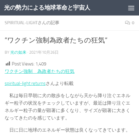
光の勢力による地球革命と宇宙人
コンテンツへスキップ
SPIRITUAL-LIGHTさんの記事
0
”ワクチン強制為政者たちの狂気”
BY
光の如来
·
2021年10月26日
Post Views:
1,409
ワクチン強制 為政者たちの狂気
spiritual-light returns
さんより転載
私は毎日早朝に犬の散歩をしながら天から降り注ぐエネル
ギー粒子の状況をチェックしていますが、最近は降り注ぐエ
ネルギー粒子の量が顕著に多くなり、サイズが顕著に大きく
なってきたのを感じています。
日に日に地球のエネルギー状態は良くなってきています。