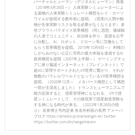
バーチャルヒューマン（デジタルヒューマン）推進
（2018年3月26日～） 人体実験シミュレーターによ
る薬物の人体実験シミュレート構想をレイ・カーツ
ワイルが提唱する数年前に提唱。（現実の人間や動
物が生体実験リスクを取る必要がなくなります） 多
色プラウトパラダイス世界構想 （同じ思想、価値観
の人達でコミュニティ、自治体を作り、資源を公平
に分配し、AI、ロボット、ドローン等に労働をして
もらう世界構想を提唱。 2015年10月6日～） 利権の
しがらみのない公正に市民の最大幸福を達成するAI
政府構想を提唱（2007年上半期～） ゲーミングチェ
アに座り脳波インターネット（ブレインネット）で
超AIに管理サポートされたVR世界に繋がり、それが
無数のパラレルワールドとなっているVR世界構想を
提唱。（2020年12月～ メタバース構想として構想
一部が主流化しました） トランスヒューマニズムで
能力拡張すると、惑星管理神にもなれる。 VRで惑
星シミュレートして、その後現実で惑星創造実験を
する神になる時代が来る。（2022年1月26日の悟
り） 名誉博士号内定者 有名外科医の長男 アメーバ
ブログ https://ameblo.jp/oracleangel-et/ twitter
https://twitter.com/ArchangelHeroin