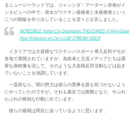
るニュージーランドでは、ジャシンダ・アーダーン首相がイ
ンタビューの中で、彼女がワクチン接種者と未接種者という
二つの階級を作り出していることを堂々と公言しました。
INCREDIBLE: Italian City Disappears THOUSANDS of Anti-Green
Pass Protestors on City’s LIVE-STREAM VIDEO!
イタリアでは大規模なワクチンパスポート導入反対デモが
各地で展開されていますが、為政者と主流メディアたちは露
骨な偽映像を流して、そのような大規模反対活動などは起き
ていないことを強調しています。
一昔前なら、闇の勢力は彼らの悪事を誰も気づかないよう
にやっていたのですが、それも最近では困難となり、やぶれ
かぶれの稚拙な行動に出ています。
彼らの最期は間近に迫っているように思います。