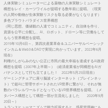
人体実験シミュレーターによる薬物の人体実験シミュレート
構想をレイ・カーツワイルが提唱する数年前に提唱。（現実
の人間や動物が生体実験リスクを取る必要がなくなります）
多色プラウトパラダイス世界構想
（同じ思想、価値観の人達でコミュニティ、自治体を作り、
資源を公平に分配し、AI、ロボット、ドローン等に労働をして
もらう世界構想を提唱。
2015年10月6日～、第四次産業革命＆ユニバーサルベーシック
インカム＆Web3＆DAOで実現に向かっています。2022年6月
現在）
利権のしがらみのない公正に市民の最大幸福を達成するAI政府
構想を提唱（2007年上半期～）（経済産業省が同構想をAIガ
バナンスとして打ち立てました！ 2022年5月25日現在）
ゲーミングチェアに座り脳波インターネット（ブレインネッ
ト）で超AIに管理サポートされたVR世界に繋がり、それが無
数のパラレルワールドとなっているVR世界構想を提唱。（メ
タバース構想として構想一部が主流化しました 2020年9月
20日～）
トランスヒューマニズムで能力拡張すると、惑星管理神にも