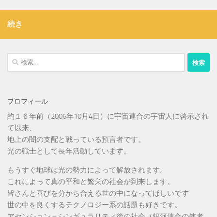
続き
検
索:
プロフィール
約１６年前（2006年10月4日）に宇宙連合の宇宙人に啓示され
て以来、
地上の闇の支配と戦っている預言者です。
光の戦士として長年活動しています。
もうすぐ地球は光の勢力によって解放されます。
これによって真の平和と繁栄の社会が到来します。
皆さんと喜びを分かち合える世の中になってほしいです
世の中を良くするテクノロジー系の話題も好きです。
アセンション＝シンギュラリティ後の社会（銀河連合の使者