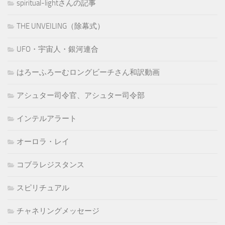
spiritual-lightさんの記事
THE UNVEILING（除幕式）
UFO・宇宙人・銀河連合
はろーふろーむロングビーチさん和訳動画
アシュター司令官、アシュター司令部
インテルアラート
オーロラ・レイ
コブラレジスタンス
スピリチュアル
チャネリングメッセージ