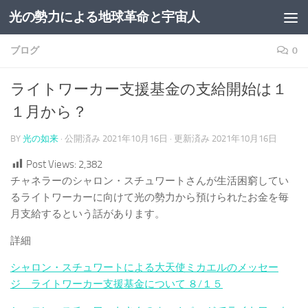
光の勢力による地球革命と宇宙人
コンテンツへスキップ
ブログ
0
ライトワーカー支援基金の支給開始は１
１月から？
BY
光の如来
· 公開済み
2021年10月16日
· 更新済み
2021年10月16日
Post Views:
2,382
チャネラーのシャロン・スチュワートさんが生活困窮してい
るライトワーカーに向けて光の勢力から預けられたお金を毎
月支給するという話があります。
詳細
シャロン・スチュワートによる大天使ミカエルのメッセー
ジ ライトワーカー支援基金について ８/１５