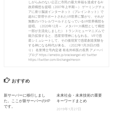
しがらみのない公正に市民の最大幸福を達成するAI
政府構想を提唱（2007年上半期～） ゲーミングチェ
アに座り脳波インターネット（ブレインネット）で
超AIに管理サポートされたVR世界に繋がり、それが
無数のパラレルワールドとなっているVR世界構想を
提唱。（2020年12月～ メタバース構想として構想
一部が主流化しました） トランスヒューマニズムで
能力拡張すると、惑星管理神にもなれる。 VRで惑
星シミュレートして、その後現実で惑星創造実験を
する神になる時代が来る。（2022年1月26日の悟
り） 名誉博士号内定者 有名外科医の長男 アメーバ
ブログ https://ameblo.jp/oracleangel-et/ twitter
https://twitter.com/ArchangelHeroin
おすすめ
新サーバーに移行しまし
1
未来社会・未来技術の重要
0
た。ここが新サーバーのHP
キーワードまとめ
です。
2019年1月27日