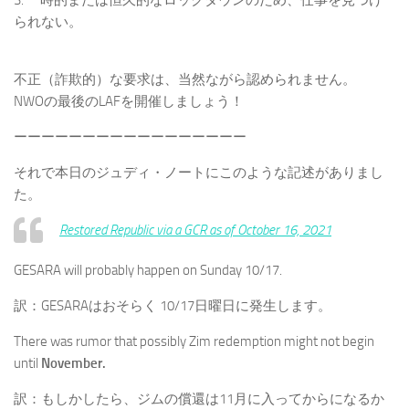
3. 一時的または恒久的なロックダウンのため、仕事を見つけ
られない。
不正（詐欺的）な要求は、当然ながら認められません。
NWOの最後のLAFを開催しましょう！
ーーーーーーーーーーーーーーーーー
それで本日のジュディ・ノートにこのような記述がありまし
た。
Restored Republic via a GCR as of October 16, 2021
GESARA will probably happen on Sunday 10/17.
訳：GESARAはおそらく 10/17日曜日に発生します。
There was rumor that possibly Zim redemption might not begin
until
November.
訳：もしかしたら、ジムの償還は11月に入ってからになるか