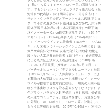
さんと喜びを分かち合える世の中になってほしいで
す 世の中を良くするテクノロジー系の話題も好きで
す。 アセンション＝シンギュラリティ後の社会（銀
河連合の使者談） 銀河間司令部の一司令官 部下：
サナト・クマラ司令官とアークトゥルス艦隊 アシュ
ター司令官の直属の部下 銀河連合及び多次元銀河共
同体所属 日本神界の神（木花咲耶姫様）の臣下 地
球イノベーター Qanon最初期拡散者です。（2017年
11月12日～） COBRA初期参入者（2014年8月16日
～） ベーシックインカム推進者（2003年～、ひろゆ
き、ホリエモンにベーシックインカムを教える） 医
療用大麻合法化活動家 安楽死合法化活動家 動物を
殺さない人工培養肉推進者（2011年～） 好適環境水
による魚の陸上淡水人工養殖推進者（2018年3月
～） AR（拡張現実）推進者（2007年2月18日～）
バーチャルヒューマン（デジタルヒューマン）推進
（2018年3月26日～） 人体実験シミュレーターによ
る薬物の人体実験シミュレート構想をレイ・カーツ
ワイルが提唱する数年前に提唱。（現実の人間や動
物が生体実験リスクを取る必要がなくなります） 多
色プラウトパラダイス世界構想 （同じ思想、価値観
の人達でコミュニティ、自治体を作り、資源を公平
に分配し、AI、ロボット、ドローン等に労働をして
もらう世界構想を提唱。 2015年10月6日～） 利権の