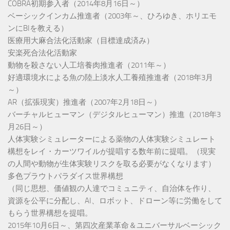
COBRA初期参入者（2014年8月16日～）
ベーシックインカム推進者（2003年～、ひろゆき、ホリエモ
ンにBIを教える）
医療用大麻合法化活動家（目標達成済み）
安楽死合法化活動家
動物を殺さない人工培養肉推進者（2011年～）
好適環境水による魚の陸上淡水人工養殖推進者（2018年3月
～）
AR（拡張現実）推進者（2007年2月18日～）
バーチャルヒューマン（デジタルヒューマン）推進（2018年3
月26日～）
人体実験シミュレーターによる薬物の人体実験シミュレート
構想をレイ・カーツワイルが提唱する数年前に提唱。（現実
の人間や動物が生体実験リスクを取る必要がなくなります）
多色プラウトパラダイス世界構想
（同じ思想、価値観の人達でコミュニティ、自治体を作り、
資源を公平に分配し、AI、ロボット、ドローン等に労働をして
もらう世界構想を提唱。
2015年10月6日～、第四次産業革命＆ユニバーサルベーシック