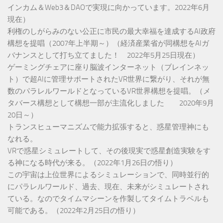
インカム＆Web3＆DAOで実現に向かっています。2022年6月
現在）
利権のしがらみのない公正に市民の最大幸福を達成するAI政府
構想を提唱（2007年上半期～）（経済産業省が同構想をAIガ
バナンスとして打ち立てました！ 2022年5月25日現在）
ゲーミングチェアに座り脳波インターネット（ブレインネッ
ト）で超AIに管理サポートされたVR世界に繋がり、それが無
数のパラレルワールドとなっているVR世界構想を提唱。（メ
タバース構想として構想一部が主流化しました 2020年9月
20日～）
トランスヒューマニズムで能力拡張すると、惑星管理神にも
なれる。
VRで惑星シミュレートして、その後現実で惑星創造実験をす
る神になる時代が来る。（2022年1月26日の悟り）
この宇宙は上位世界によるシミュレーションで、同時並行的
にパラレルワールド、過去、現在、未来がシミュレートされ
ている。なのでタイムマシーンを作製してタイムトラベルも
可能である。（2022年2月25日の悟り）