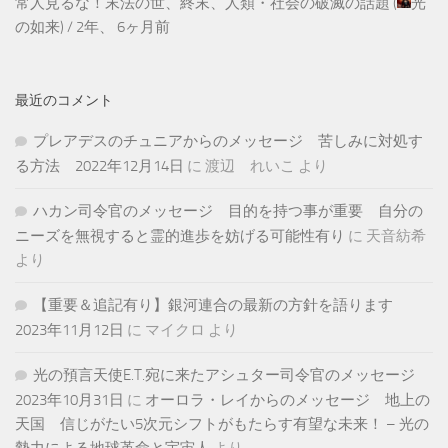
常人見るな！末法の世、終末、人類・社会の破滅の話題
(
光
の如来
) /
2年、 6ヶ月前
最近のコメント
プレアデスのチュニアからのメッセージ 苦しみに対処す
る方法 2022年12月14日
に
渡辺 れいこ
より
ハカン司令官のメッセージ 目的を持つ事が重要 自分の
ニーズを無視すると霊的進歩を妨げる可能性有り
に
天音紡希
より
【重要＆追記有り】銀河連合の最新の方針を語ります
2023年11月12日
に
マイクロ
より
光の預言天使E.T.宛に来たアシュター司令官のメッセージ
2023年10月31日
に
オーロラ・レイからのメッセージ 地上の
天国 信じがたい5次元シフトがもたらす有望な未来！ – 光の
勢力による地球革命と宇宙人
より