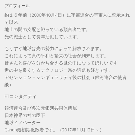
プロフィール
約１６年前（2006年10月4日）に宇宙連合の宇宙人に啓示され
て以来、
地上の闇の支配と戦っている預言者です。
光の戦士として長年活動しています。
もうすぐ地球は光の勢力によって解放されます。
これによって真の平和と繁栄の社会が到来します。
皆さんと喜びを分かち合える世の中になってほしいです
世の中を良くするテクノロジー系の話題も好きです。
アセンション＝シンギュラリティ後の社会（銀河連合の使者
談）
ETコンタクティ
銀河連合及び多次元銀河共同体所属
日本神界の神の臣下
地球イノベーター
Qanon最初期拡散者です。（2017年11月12日～）