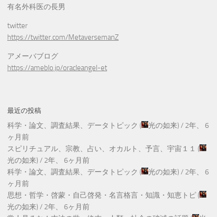
有名外科医の長男
twitter
https://twitter.com/MetaversemanZ
アメーバブログ
https://ameblo.jp/oracleangel-et
最近の投稿
科学・論文、調査結果、データトピック
(
光の如来
) /
2年、 6
ヶ月前
スピリチュアル、宗教、占い、オカルト、予言、宇宙１１
(
光の如来
) /
2年、 6ヶ月前
科学・論文、調査結果、データトピック
(
光の如来
) /
2年、 6
ヶ月前
思想・哲学・啓蒙・自己啓発・名言格言・知識・知恵トピ
(
光の如来
) /
2年、 6ヶ月前