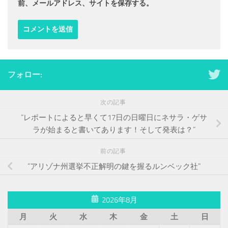
前、メールアドレス、サイトを保存する。
フォロー:
次の記事
”レポートによると早くて17日の日曜日にネサラ・ゲサ
ラが始まると書いてあります！そして発表は？”
前の記事
”アリゾナ州選挙不正解明の鍵を握るルンベック社”
2026年8月
月
火
水
木
金
土
日