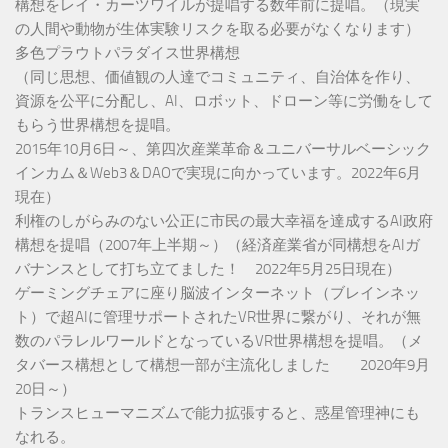
構想をレイ・カーツワイルが提唱する数年前に提唱。（現実
の人間や動物が生体実験リスクを取る必要がなくなります）
多色プラウトパラダイス世界構想
（同じ思想、価値観の人達でコミュニティ、自治体を作り、
資源を公平に分配し、AI、ロボット、ドローン等に労働をして
もらう世界構想を提唱。
2015年10月6日～、第四次産業革命＆ユニバーサルベーシック
インカム＆Web3＆DAOで実現に向かっています。2022年6月
現在）
利権のしがらみのない公正に市民の最大幸福を達成するAI政府
構想を提唱（2007年上半期～）（経済産業省が同構想をAIガ
バナンスとして打ち立てました！ 2022年5月25日現在）
ゲーミングチェアに座り脳波インターネット（ブレインネッ
ト）で超AIに管理サポートされたVR世界に繋がり、それが無
数のパラレルワールドとなっているVR世界構想を提唱。（メ
タバース構想として構想一部が主流化しました 2020年9月
20日～）
トランスヒューマニズムで能力拡張すると、惑星管理神にも
なれる。