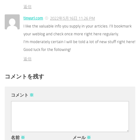
返信
tinyurl.com
2022年5月16日 11:26 PM
I like the valuable info you supply in your articles. I’ll bookmark
your weblog and check once more right here regularly.
I’m moderately certain I will be told a lot of new stuff right here!
Good luck for the following!
返信
コメントを残す
コメント
※
名前
※
メール
※