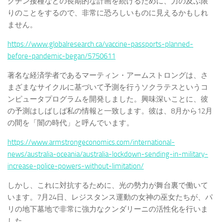
クチン接種などの長期的な計画を続けるために、力の及ぶ限
りのことをするので、非常に恐ろしいものに見えるかもしれ
ません。
https://www.globalresearch.ca/vaccine-passports-planned-
before-pandemic-began/5750611
著名な経済学者であるマーティン・アームストロングは、さ
まざまなサイクルに基づいて予測を行うソクラテスというコ
ンピュータプログラムを開発しました。興味深いことに、彼
の予測はしばしば私の情報と一致します。彼は、8月から12月
の間を「闇の時代」と呼んでいます。
https://www.armstrongeconomics.com/international-
news/australia-oceania/australia-lockdown-sending-in-military-
increase-police-powers-without-limitation/
しかし、これに対抗するために、光の勢力が舞台裏で働いて
います。7月24日、レジスタンス運動の女神の巫女たちが、パ
リの地下墓地で非常に強力なクンダリーニの活性化を行いま
した。