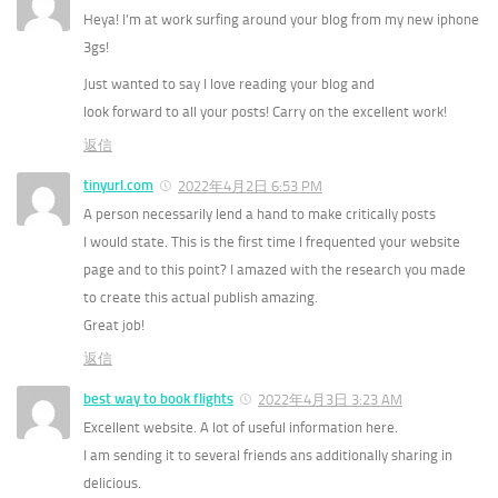
Heya! I’m at work surfing around your blog from my new iphone
3gs!
Just wanted to say I love reading your blog and
look forward to all your posts! Carry on the excellent work!
返信
tinyurl.com
2022年4月2日 6:53 PM
A person necessarily lend a hand to make critically posts
I would state. This is the first time I frequented your website
page and to this point? I amazed with the research you made
to create this actual publish amazing.
Great job!
返信
best way to book flights
2022年4月3日 3:23 AM
Excellent website. A lot of useful information here.
I am sending it to several friends ans additionally sharing in
delicious.