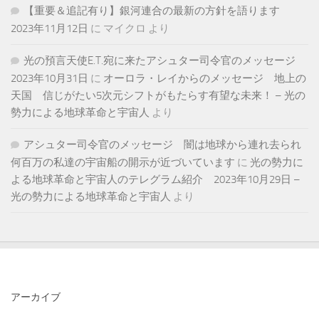
【重要＆追記有り】銀河連合の最新の方針を語ります
2023年11月12日
に
マイクロ
より
光の預言天使E.T.宛に来たアシュター司令官のメッセージ
2023年10月31日
に
オーロラ・レイからのメッセージ 地上の
天国 信じがたい5次元シフトがもたらす有望な未来！ – 光の
勢力による地球革命と宇宙人
より
アシュター司令官のメッセージ 闇は地球から連れ去られ
何百万の私達の宇宙船の開示が近づいています
に
光の勢力に
よる地球革命と宇宙人のテレグラム紹介 2023年10月29日 –
光の勢力による地球革命と宇宙人
より
アーカイブ