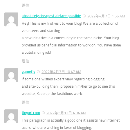
返信
absolutely cheapest airfare possible
2022年4月7日 1:56 AM
Hey! This is my first visit to your blog! We are a collection of
volunteers and starting
a new initiative in a community in the same niche. Your blog
provided us beneficial information to work on. You have done
a outstanding job!
返信
gamefly
2022年4月7日 10:47 AM
If some one wishes expert view regarding blogging
and site-building then i propose him/her to go to see this
website, Keep up the fastidious work.
返信
tinyurl.com
2022年5月12日 4:04 AM
This paragraph is actually a good one it assists new internet
users, who are wishing in favor of blogging.