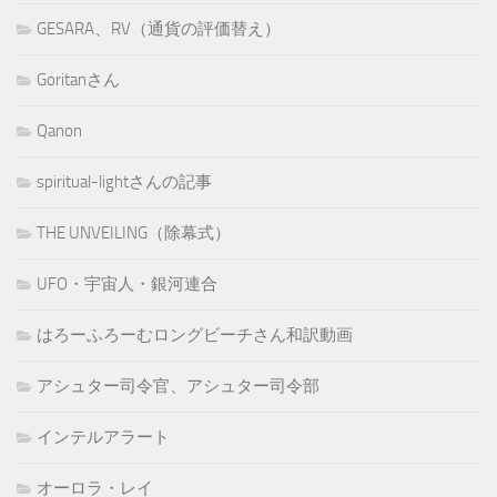
GESARA、RV（通貨の評価替え）
Goritanさん
Qanon
spiritual-lightさんの記事
THE UNVEILING（除幕式）
UFO・宇宙人・銀河連合
はろーふろーむロングビーチさん和訳動画
アシュター司令官、アシュター司令部
インテルアラート
オーロラ・レイ