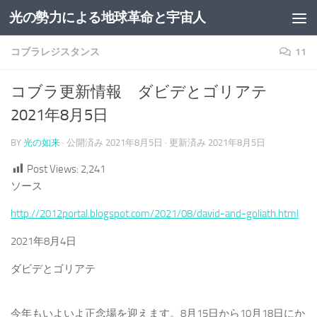
光の勢力による地球革命と宇宙人
コンテンツへスキップ
コブラレジスタンス
11
コブラ更新情報 ダビデとゴリアテ
2021年8月5日
BY
光の如来
· 公開済み
2021年8月5日
· 更新済み
2021年8月5日
Post Views:
2,241
ソース
http://2012portal.blogspot.com/2021/08/david-and-goliath.html
2021年8月4日
ダビデとゴリアテ
今年もいよいよ正念場を迎えます。8月15日から10月18日にか