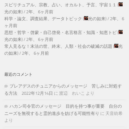
スピリチュアル、宗教、占い、オカルト、予言、宇宙１１
(
光の如来
) /
2年、 6ヶ月前
科学・論文、調査結果、データトピック
(
光の如来
) /
2年、 6
ヶ月前
思想・哲学・啓蒙・自己啓発・名言格言・知識・知恵トピ
(
光の如来
) /
2年、 6ヶ月前
常人見るな！末法の世、終末、人類・社会の破滅の話題
(
光
の如来
) /
2年、 6ヶ月前
最近のコメント
プレアデスのチュニアからのメッセージ 苦しみに対処す
る方法 2022年12月14日
に
渡辺 れいこ
より
ハカン司令官のメッセージ 目的を持つ事が重要 自分の
ニーズを無視すると霊的進歩を妨げる可能性有り
に
天音紡希
より