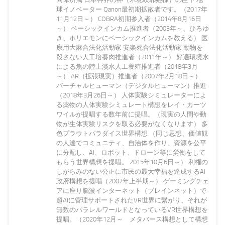
球イノベーター Qanon最初期拡散者です。（2017年
11月12日～） COBRA初期参入者（2014年8月16日
～） ベーシックインカム推進者（2003年～、ひろゆ
き、ホリエモンにベーシックインカムを教える） 医
療用大麻合法化活動家 安楽死合法化活動家 動物を
殺さない人工培養肉推進者（2011年～） 好適環境水
による魚の陸上淡水人工養殖推進者（2018年3月
～） AR（拡張現実）推進者（2007年2月18日～）
バーチャルヒューマン（デジタルヒューマン）推進
（2018年3月26日～） 人体実験シミュレーターによ
る薬物の人体実験シミュレート構想をレイ・カーツ
ワイルが提唱する数年前に提唱。（現実の人間や動
物が生体実験リスクを取る必要がなくなります） 多
色プラウトパラダイス世界構想 （同じ思想、価値観
の人達でコミュニティ、自治体を作り、資源を公平
に分配し、AI、ロボット、ドローン等に労働をして
もらう世界構想を提唱。 2015年10月6日～） 利権の
しがらみのない公正に市民の最大幸福を達成するAI
政府構想を提唱（2007年上半期～） ゲーミングチェ
アに座り脳波インターネット（ブレインネット）で
超AIに管理サポートされたVR世界に繋がり、それが
無数のパラレルワールドとなっているVR世界構想を
提唱。（2020年12月～ メタバース構想として構想