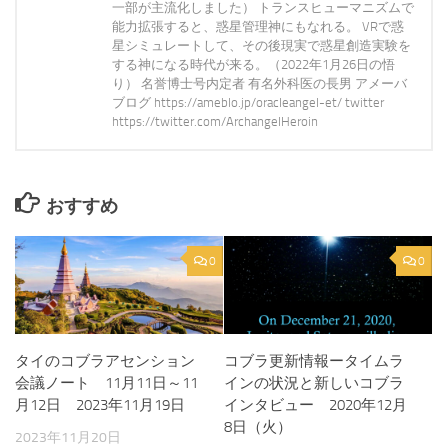
一部が主流化しました） トランスヒューマニズムで
能力拡張すると、惑星管理神にもなれる。 VRで惑
星シミュレートして、その後現実で惑星創造実験を
する神になる時代が来る。（2022年1月26日の悟
り） 名誉博士号内定者 有名外科医の長男 アメーバ
ブログ https://ameblo.jp/oracleangel-et/ twitter
https://twitter.com/ArchangelHeroin
おすすめ
0
0
タイのコブラアセンション
コブラ更新情報ータイムラ
会議ノート 11月11日～11
インの状況と新しいコブラ
月12日 2023年11月19日
インタビュー 2020年12月
8日（火）
2023年11月20日