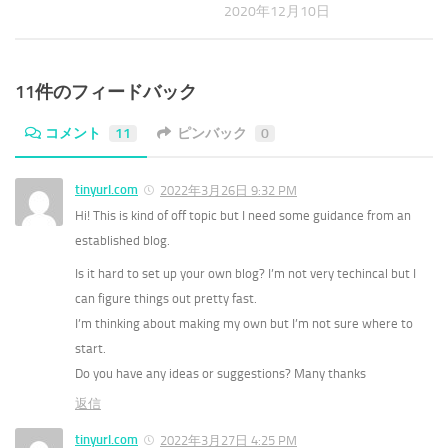
2020年12月10日
11件のフィードバック
コメント
11
ピンバック
0
tinyurl.com
2022年3月26日 9:32 PM
Hi! This is kind of off topic but I need some guidance from an
established blog.
Is it hard to set up your own blog? I’m not very techincal but I
can figure things out pretty fast.
I’m thinking about making my own but I’m not sure where to
start.
Do you have any ideas or suggestions? Many thanks
返信
tinyurl.com
2022年3月27日 4:25 PM