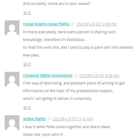
And certainly, thank you in your sweat!
返信
cheap tickets cheap flights
2022年4月3日 3:08 PM
Hi there everybody, here every person is sharing such
knowledge, therefore it’s fastidious
to read this web site, and I used to pay a quick visit this website
everyday.
返信
cheapest flights guaranteed
2022年4月4日 9:58 AM
Fine way of describing, and pleasant piece of writing to get
information on the topic of my presentation subject,
which i am going to deliver in university.
返信
airline flights
2022年4月5日 3:10 AM
I love it when folks come together and share ideas.
Great site, stick with it!