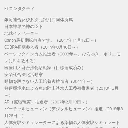
ETコンタクティ
銀河連合及び多次元銀河共同体所属
日本神界の神の臣下
地球イノベーター
Qanon最初期拡散者です。（2017年11月12日～）
COBRA初期参入者（2014年8月16日～）
ベーシックインカム推進者（2003年～、ひろゆき、ホリエモ
ンにBIを教える）
医療用大麻合法化活動家（目標達成済み）
安楽死合法化活動家
動物を殺さない人工培養肉推進者（2011年～）
好適環境水による魚の陸上淡水人工養殖推進者（2018年3月
～）
AR（拡張現実）推進者（2007年2月18日～）
バーチャルヒューマン（デジタルヒューマン）推進（2018年3
月26日～）
人体実験シミュレーターによる薬物の人体実験シミュレート