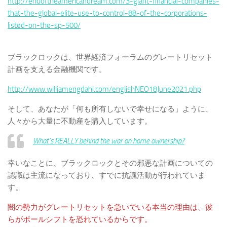
http://endoftheamericandream.com/3-giant-financial-companies-
that-the-global-elite-use-to-control-88-of-the-corporations-
listed-on-the-sp-500/
ブラックロックは、世界経済フォーラムのグレートリセット
計画を支える金融機関です。
http://www.williamengdahl.com/englishNEO18June2021.php
そして、あなたが「何も所有しないで幸せになる」ように、
人々から大量に不動産を購入しています。
What’s REALLY behind the war on home ownership?
幸いなことに、ブラックロックとその邪悪な計画についての
認識は主流になっており、すでに抗議活動が行われていま
す。
闇の勢力がグレートリセットを急いでいる本当の理由は、彼
らがポールシフトを恐れているからです。