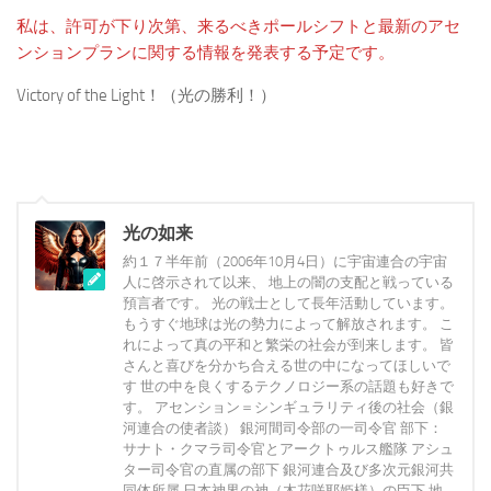
私は、許可が下り次第、来るべきポールシフトと最新のアセ
ンションプランに関する情報を発表する予定です。
Victory of the Light！（光の勝利！）
光の如来
約１７半年前（2006年10月4日）に宇宙連合の宇宙
人に啓示されて以来、 地上の闇の支配と戦っている
預言者です。 光の戦士として長年活動しています。
もうすぐ地球は光の勢力によって解放されます。 こ
れによって真の平和と繁栄の社会が到来します。 皆
さんと喜びを分かち合える世の中になってほしいで
す 世の中を良くするテクノロジー系の話題も好きで
す。 アセンション＝シンギュラリティ後の社会（銀
河連合の使者談） 銀河間司令部の一司令官 部下：
サナト・クマラ司令官とアークトゥルス艦隊 アシュ
ター司令官の直属の部下 銀河連合及び多次元銀河共
同体所属 日本神界の神（木花咲耶姫様）の臣下 地