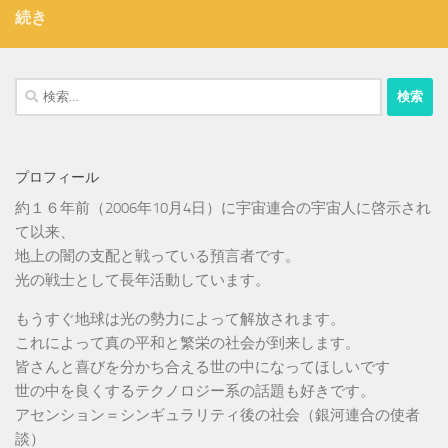
続き
検
索:
プロフィール
約１６年前（2006年10月4日）に宇宙連合の宇宙人に啓示され
て以来、
地上の闇の支配と戦っている預言者です。
光の戦士として長年活動しています。
もうすぐ地球は光の勢力によって解放されます。
これによって真の平和と繁栄の社会が到来します。
皆さんと喜びを分かち合える世の中になってほしいです
世の中を良くするテクノロジー系の話題も好きです。
アセンション＝シンギュラリティ後の社会（銀河連合の使者
談）