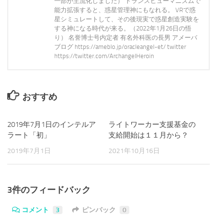
一部が主流化しました） トランスヒューマニズムで
能力拡張すると、惑星管理神にもなれる。 VRで惑
星シミュレートして、その後現実で惑星創造実験を
する神になる時代が来る。（2022年1月26日の悟
り） 名誉博士号内定者 有名外科医の長男 アメーバ
ブログ https://ameblo.jp/oracleangel-et/ twitter
https://twitter.com/ArchangelHeroin
おすすめ
2019年7月1日のインテルア
0
ライトワーカー支援基金の
0
ラート「初」
支給開始は１１月から？
2019年7月1日
2021年10月16日
3件のフィードバック
コメント
3
ピンバック
0