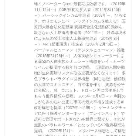
球イノベーター Qanon最初期拡散者です。（2017年
11月12日～） COBRA初期参入者（2014年8月16日
～） ベーシックインカム推進者（2003年～、ひろゆ
き、ホリエモンにベーシックインカムを教える） 医
療用大麻合法化活動家 安楽死合法化活動家 動物を
殺さない人工培養肉推進者（2011年～） 好適環境水
による魚の陸上淡水人工養殖推進者（2018年3月
～） AR（拡張現実）推進者（2007年2月18日～）
バーチャルヒューマン（デジタルヒューマン）推進
（2018年3月26日～） 人体実験シミュレーターによ
る薬物の人体実験シミュレート構想をレイ・カーツ
ワイルが提唱する数年前に提唱。（現実の人間や動
物が生体実験リスクを取る必要がなくなります） 多
色プラウトパラダイス世界構想 （同じ思想、価値観
の人達でコミュニティ、自治体を作り、資源を公平
に分配し、AI、ロボット、ドローン等に労働をして
もらう世界構想を提唱。 2015年10月6日～） 利権の
しがらみのない公正に市民の最大幸福を達成するAI
政府構想を提唱（2007年上半期～） ゲーミングチェ
アに座り脳波インターネット（ブレインネット）で
超AIに管理サポートされたVR世界に繋がり、それが
無数のパラレルワールドとなっているVR世界構想を
提唱。（2020年12月～ メタバース構想として構想