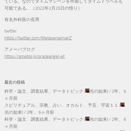
ている。なのでタイムマシーンを作製してタイムトラベルも
可能である。（2022年2月25日の悟り）
有名外科医の長男
twitter
https://twitter.com/MetaversemanZ
アメーバブログ
https://ameblo.jp/oracleangel-et
最近の投稿
科学・論文、調査結果、データトピック
(
光の如来
) /
2年、 6
ヶ月前
スピリチュアル、宗教、占い、オカルト、予言、宇宙１１
(
光の如来
) /
2年、 6ヶ月前
科学・論文、調査結果、データトピック
(
光の如来
) /
2年、 6
ヶ月前