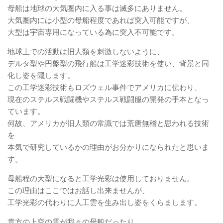
母船は地球の大気圏内に入る事は滅多にありません。
大気圏内には小型の母船程度であれば突入可能ですが、
大型は宇宙専用になっている為に突入不可能です。
地球上での活動は旧人類を刺激しないように、
デルタ型や円盤型の飛行船は工学迷彩技術を使い、背景と同
化し姿を隠します。
この工学迷彩技術もロズウェル事件でアメリカに伝わり、
現在のステルス戦闘機やステルス戦闘服の開発の手本となっ
ています。
何故、アメリカが旧人類の常識では荒唐無稽と思われる技術
を
本気で研究しているかの理由がお分かりになられたと思いま
す。
母船程の大型になると工学光彩は使用しておりません。
この理由はここではお話し出来ませんが、
工学光彩の代わりに人工雲を生み出し姿をくらまします。
貴方の上空の雲が我々の母船だったり、