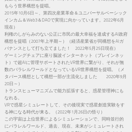
もらう世界構想を提唱。
2015年10月6日～、第四次産業革命＆ユニバーサルベーシック
インカム＆Web3＆DAOで実現に向かっています。2022年6月
現在）
利権のしがらみのない公正に市民の最大幸福を達成するAI政府
構想を提唱（2007年上半期～）（経済産業省が同構想をAIガ
バナンスとして打ち立てました！ 2022年5月25日現在）
ゲーミングチェアに座り脳波インターネット（ブレインネッ
ト）で超AIに管理サポートされたVR世界に繋がり、それが無
数のパラレルワールドとなっているVR世界構想を提唱。（メ
タバース構想として構想一部が主流化しました 2020年9月
20日～）
トランスヒューマニズムで能力拡張すると、惑星管理神にも
なれる。
VRで惑星シミュレートして、その後現実で惑星創造実験をす
る神になる時代が来る。（2022年1月26日の悟り）
この宇宙は上位世界によるシミュレーションで、同時並行的
にパラレルワールド、過去、現在、未来がシミュレートされ