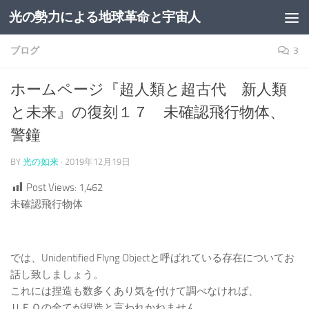
光の勢力による地球革命と宇宙人
コンテンツへスキップ
ブログ
3
ホームページ『超人類と超古代 新人類
と未来』の復刻１７ 未確認飛行物体、
警鐘
BY
光の如来
·
2019年12月19日
Post Views:
1,462
未確認飛行物体
では、Unidentified Flyng Objectと呼ばれている存在についてお
話し致しましょう。
これには捏造も数多くあり気を付けて調べなければ、
ＵＦＯの全てが捏造と言われかねません。