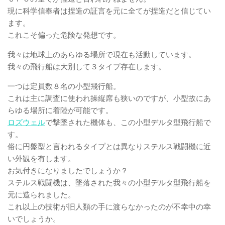
現に科学信奉者は捏造の証言を元に全てが捏造だと信じてい
ます。
これこそ偏った危険な発想です。
我々は地球上のあらゆる場所で現在も活動しています。
我々の飛行船は大別して３タイプ存在します。
一つは定員数８名の小型飛行船。
これは主に調査に使われ操縦席も狭いのですが、小型故にあ
らゆる場所に着陸が可能です。
ロズウェル
で撃墜された機体も、この小型デルタ型飛行船で
す。
俗に円盤型と言われるタイプとは異なりステルス戦闘機に近
い外観を有します。
お気付きになりましたでしょうか？
ステルス戦闘機は、墜落された我々の小型デルタ型飛行船を
元に造られました。
これ以上の技術が旧人類の手に渡らなかったのが不幸中の幸
いでしょうか。