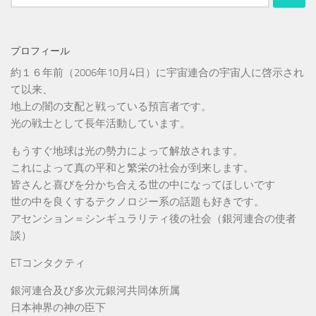
索:
プロフィール
約１６年前（2006年10月4日）に宇宙連合の宇宙人に啓示され
て以来、
地上の闇の支配と戦っている預言者です。
光の戦士として長年活動しています。
もうすぐ地球は光の勢力によって解放されます。
これによって真の平和と繁栄の社会が到来します。
皆さんと喜びを分かち合える世の中になってほしいです
世の中を良くするテクノロジー系の話題も好きです。
アセンション＝シンギュラリティ後の社会（銀河連合の使者
談）
ETコンタクティ
銀河連合及び多次元銀河共同体所属
日本神界の神の臣下