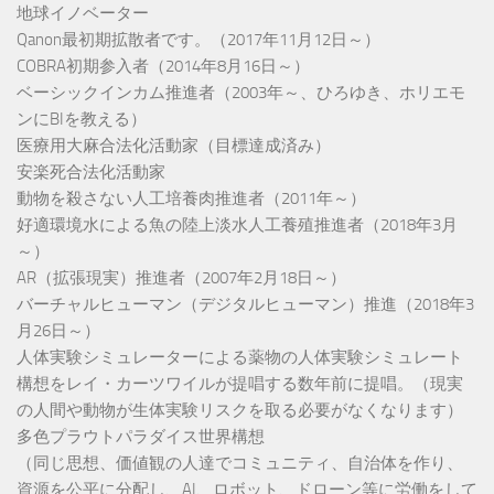
地球イノベーター
Qanon最初期拡散者です。（2017年11月12日～）
COBRA初期参入者（2014年8月16日～）
ベーシックインカム推進者（2003年～、ひろゆき、ホリエモ
ンにBIを教える）
医療用大麻合法化活動家（目標達成済み）
安楽死合法化活動家
動物を殺さない人工培養肉推進者（2011年～）
好適環境水による魚の陸上淡水人工養殖推進者（2018年3月
～）
AR（拡張現実）推進者（2007年2月18日～）
バーチャルヒューマン（デジタルヒューマン）推進（2018年3
月26日～）
人体実験シミュレーターによる薬物の人体実験シミュレート
構想をレイ・カーツワイルが提唱する数年前に提唱。（現実
の人間や動物が生体実験リスクを取る必要がなくなります）
多色プラウトパラダイス世界構想
（同じ思想、価値観の人達でコミュニティ、自治体を作り、
資源を公平に分配し、AI、ロボット、ドローン等に労働をして