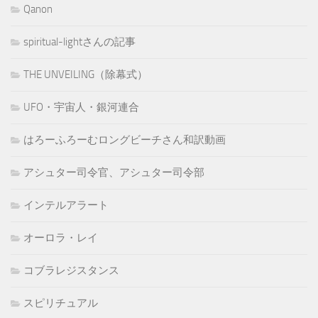
Qanon
spiritual-lightさんの記事
THE UNVEILING（除幕式）
UFO・宇宙人・銀河連合
はろーふろーむロングビーチさん和訳動画
アシュター司令官、アシュター司令部
インテルアラート
オーロラ・レイ
コブラレジスタンス
スピリチュアル