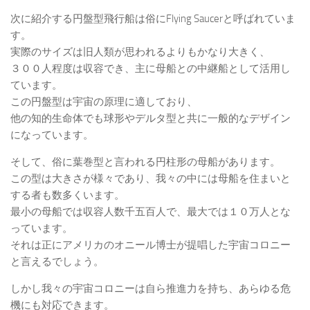
次に紹介する円盤型飛行船は俗にFlying Saucerと呼ばれていま
す。
実際のサイズは旧人類が思われるよりもかなり大きく、
３００人程度は収容でき、主に母船との中継船として活用し
ています。
この円盤型は宇宙の原理に適しており、
他の知的生命体でも球形やデルタ型と共に一般的なデザイン
になっています。
そして、俗に葉巻型と言われる円柱形の母船があります。
この型は大きさが様々であり、我々の中には母船を住まいと
する者も数多くいます。
最小の母船では収容人数千五百人で、最大では１０万人とな
っています。
それは正にアメリカのオニール博士が提唱した宇宙コロニー
と言えるでしょう。
しかし我々の宇宙コロニーは自ら推進力を持ち、あらゆる危
機にも対応できます。