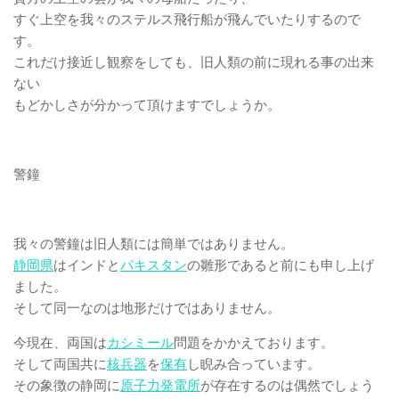
すぐ上空を我々のステルス飛行船が飛んでいたりするので
す。
これだけ接近し観察をしても、旧人類の前に現れる事の出来
ない
もどかしさが分かって頂けますでしょうか。
警鐘
我々の警鐘は旧人類には簡単ではありません。
静岡県
はインドと
パキスタン
の雛形であると前にも申し上げ
ました。
そして同一なのは地形だけではありません。
今現在、両国は
カシミール
問題をかかえております。
そして両国共に
核兵器
を
保有
し睨み合っています。
その象徴の静岡に
原子力発電所
が存在するのは偶然でしょう