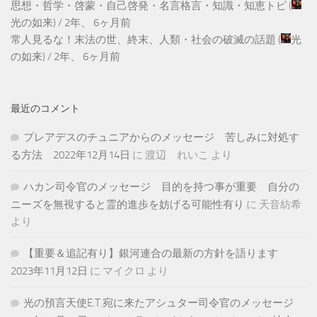
思想・哲学・啓蒙・自己啓発・名言格言・知識・知恵トピ
(
光の如来
) /
2年、 6ヶ月前
常人見るな！末法の世、終末、人類・社会の破滅の話題
(
光
の如来
) /
2年、 6ヶ月前
最近のコメント
プレアデスのチュニアからのメッセージ 苦しみに対処す
る方法 2022年12月14日
に
渡辺 れいこ
より
ハカン司令官のメッセージ 目的を持つ事が重要 自分の
ニーズを無視すると霊的進歩を妨げる可能性有り
に
天音紡希
より
【重要＆追記有り】銀河連合の最新の方針を語ります
2023年11月12日
に
マイクロ
より
光の預言天使E.T.宛に来たアシュター司令官のメッセージ