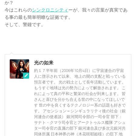
か？
今はこれらの
シンクロニシティ
ーが、我々の言葉が真実であ
る事の最も簡単明瞭な証拠です。
そして、警鐘です。
光の如来
約１７半年前（2006年10月4日）に宇宙連合の宇宙
人に啓示されて以来、 地上の闇の支配と戦っている
預言者です。 光の戦士として長年活動しています。
もうすぐ地球は光の勢力によって解放されます。 こ
れによって真の平和と繁栄の社会が到来します。 皆
さんと喜びを分かち合える世の中になってほしいで
す 世の中を良くするテクノロジー系の話題も好きで
す。 アセンション＝シンギュラリティ後の社会（銀
河連合の使者談） 銀河間司令部の一司令官 部下：
サナト・クマラ司令官とアークトゥルス艦隊 アシュ
ター司令官の直属の部下 銀河連合及び多次元銀河共
同体所属 日本神界の神（木花咲耶姫様）の臣下 地